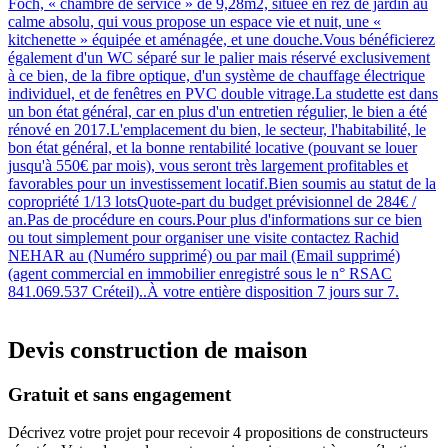
Foch, « chambre de service » de 9,28m2, située en rez de jardin au
calme absolu, qui vous propose un espace vie et nuit, une «
kitchenette » équipée et aménagée, et une douche.Vous bénéficierez
également d'un WC séparé sur le palier mais réservé exclusivement
à ce bien, de la fibre optique, d'un système de chauffage électrique
individuel, et de fenêtres en PVC double vitrage.La studette est dans
un bon état général, car en plus d'un entretien régulier, le bien a été
rénové en 2017.L'emplacement du bien, le secteur, l'habitabilité, le
bon état général, et la bonne rentabilité locative (pouvant se louer
jusqu'à 550€ par mois), vous seront très largement profitables et
favorables pour un investissement locatif.Bien soumis au statut de la
copropriété 1/13 lotsQuote-part du budget prévisionnel de 284€ /
an.Pas de procédure en cours.Pour plus d'informations sur ce bien
ou tout simplement pour organiser une visite contactez Rachid
NEHAR au (Numéro supprimé) ou par mail (Email supprimé)
(agent commercial en immobilier enregistré sous le n° RSAC
841.069.537 Créteil)..À votre entière disposition 7 jours sur 7.
Devis construction de maison
Gratuit et sans engagement
Décrivez votre projet pour recevoir 4 propositions de constructeurs