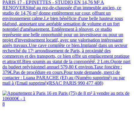
PARIS 17 - EPINETTES - STUDIO EN 14,76 M² A
RENOVERSitué au rez-de-chaussée d'un immeuble ancien, ce
studio de 14,76 m² donne entièrement sur cour, offrant un
environnement calme.Le bien bénéficie d'une belle hauteur sous
plafond, apportant une agréable sensation de volume et un fort
potentiel d'aménagement. Entièrement à rénover, ce studio
représente une belle opportunité pour un investisseur ou pour un
projet d'investissement locatif, avec une valorisation intéressante
après travaux.Une cave complète ce bien.Implanté dans un secteur
recherché du 17ᵉ arrondissement de Paris, à proximité des
commerces et des transports, ce bien offre un emplacement pratique
et attractif.Bien soumis au statut de la copropriété. 2 Lots.Quote part
du budget prévisionnel annuel 579,80 € environ.Taxe foncière :
379€.Pas de procédure en cours.Pour toute demande, merci de
contacter : Luana PARACHE (EI) au (Numéro supprimé) ou par
mail à (Email supprimé)(RSAC PARIS 990 477 408)
8