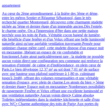
appartement
Au cœur du 2ème arrondissement, à la lisière des 3ème et 4ème,
entre les métros Sentier et Réaumur Sébastopol, dans le très
recherché quartier Montorgueil, découvrez cette charmante studette
nichée au 5ème et dernier étage d'un immeuble ancien.Dès l'entrée,
le charme opère. On a l'impression d'être dans une petite maison
perchée sous les toits de Paris. Véritable cocon baigné de lumière,
elle bénéficie d'une fenêtre et d'un Velux offrant une belle luminosité
naturelle ainsi qu'une agréable ventilation traversante.Pensée pour
optimiser chaque mètre carré, cette studette dispose d'un espace nuit
en mezzanine, libérant un espace de vie confortable et
fonctionnel.Autre atout particulièrement rare : la studette ne possède
aucun voisin direct une configuration peu commune qui renforce la
sensation d'intimité, de calme et d'indépendance, en plein cœur de
Paris.Le bien développe 12,37 m² au sol dont 7,01 m² de surface
avec une hauteur sous plafond supérieure à 1,80 m, culminant
jusqu'à 2m80, offrant des volumes remarquables et une véritable
sensation d'espace, avec plein de charme.Les atouts du bien :• 5ème
et dernier étage• Espace nuit en mezzanine• Nombreuses possibilités
de rangement• Fenêtre et Velux offrant une excellente luminosité et
une ventilation naturelle• Aucun voisin direct• Calme absolu•
Toilettes indépendantes dans la studette• kitchenette et salle d'eau
avec WC• Charme authentique des toits de Paris• Aux portes du