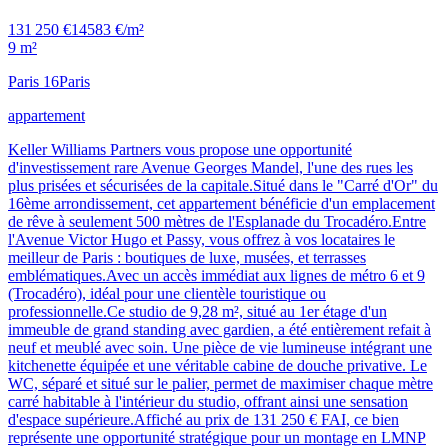
131 250 €
14583 €/m²
9 m²
Paris 16
Paris
appartement
Keller Williams Partners vous propose une opportunité
d'investissement rare Avenue Georges Mandel, l'une des rues les
plus prisées et sécurisées de la capitale.Situé dans le "Carré d'Or" du
16ème arrondissement, cet appartement bénéficie d'un emplacement
de rêve à seulement 500 mètres de l'Esplanade du Trocadéro.Entre
l'Avenue Victor Hugo et Passy, vous offrez à vos locataires le
meilleur de Paris : boutiques de luxe, musées, et terrasses
emblématiques.Avec un accès immédiat aux lignes de métro 6 et 9
(Trocadéro), idéal pour une clientèle touristique ou
professionnelle.Ce studio de 9,28 m², situé au 1er étage d'un
immeuble de grand standing avec gardien, a été entièrement refait à
neuf et meublé avec soin. Une pièce de vie lumineuse intégrant une
kitchenette équipée et une véritable cabine de douche privative. Le
WC, séparé et situé sur le palier, permet de maximiser chaque mètre
carré habitable à l'intérieur du studio, offrant ainsi une sensation
d'espace supérieure.Affiché au prix de 131 250 € FAI, ce bien
représente une opportunité stratégique pour un montage en LMNP