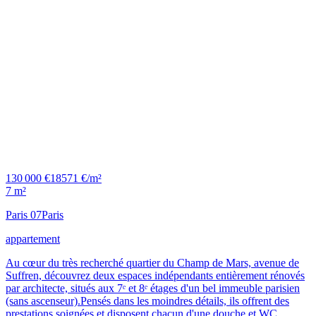
130 000 €
18571 €/m²
7 m²
Paris 07
Paris
appartement
Au cœur du très recherché quartier du Champ de Mars, avenue de
Suffren, découvrez deux espaces indépendants entièrement rénovés
par architecte, situés aux 7ᵉ et 8ᵉ étages d'un bel immeuble parisien
(sans ascenseur).Pensés dans les moindres détails, ils offrent des
prestations soignées et disposent chacun d'une douche et WC