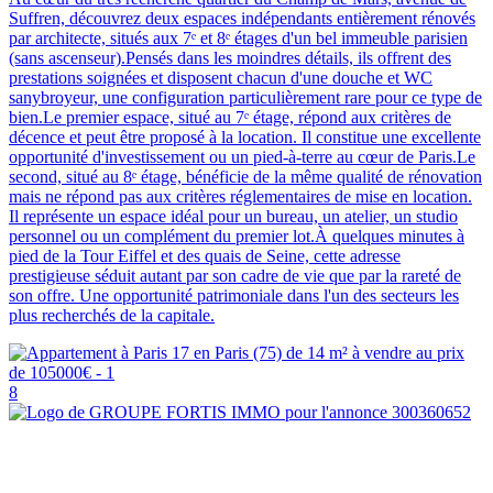
Suffren, découvrez deux espaces indépendants entièrement rénovés
par architecte, situés aux 7ᵉ et 8ᵉ étages d'un bel immeuble parisien
(sans ascenseur).Pensés dans les moindres détails, ils offrent des
prestations soignées et disposent chacun d'une douche et WC
sanybroyeur, une configuration particulièrement rare pour ce type de
bien.Le premier espace, situé au 7ᵉ étage, répond aux critères de
décence et peut être proposé à la location. Il constitue une excellente
opportunité d'investissement ou un pied-à-terre au cœur de Paris.Le
second, situé au 8ᵉ étage, bénéficie de la même qualité de rénovation
mais ne répond pas aux critères réglementaires de mise en location.
Il représente un espace idéal pour un bureau, un atelier, un studio
personnel ou un complément du premier lot.À quelques minutes à
pied de la Tour Eiffel et des quais de Seine, cette adresse
prestigieuse séduit autant par son cadre de vie que par la rareté de
son offre. Une opportunité patrimoniale dans l'un des secteurs les
plus recherchés de la capitale.
8