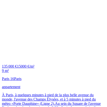
135 000 €
15000 €/m²
9 m²
Paris 16
Paris
appartement
À Paris, à quelques minutes à pied de la plus belle avenue du
monde, l'avenue des Champs Élysées, et à 5 minutes à pied du
métro «Porte Dauphine» (Ligne 2).Au sein du Square de l'avenue