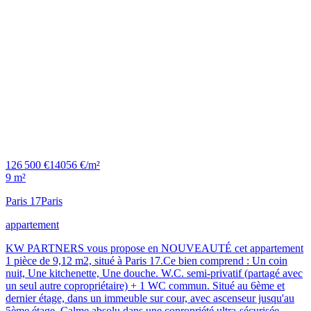
126 500 €
14056 €/m²
9 m²
Paris 17
Paris
appartement
KW PARTNERS vous propose en NOUVEAUTÉ cet appartement
1 pièce de 9,12 m2, situé à Paris 17.Ce bien comprend : Un coin
nuit, Une kitchenette, Une douche. W.C. semi-privatif (partagé avec
un seul autre copropriétaire) + 1 WC commun. Situé au 6ème et
dernier étage, dans un immeuble sur cour, avec ascenseur jusqu'au
5ème étage. Calme absolu dans une copropriété ultra-sécurisée,