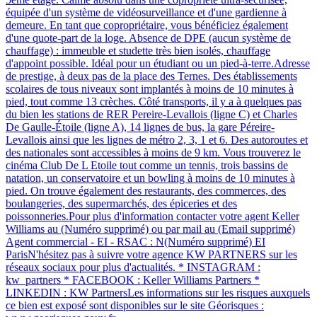
équipée d'un système de vidéosurveillance et d'une gardienne à
demeure. En tant que copropriétaire, vous bénéficiez également
d'une quote-part de la loge. Absence de DPE (aucun système de
chauffage) : immeuble et studette très bien isolés, chauffage
d'appoint possible. Idéal pour un étudiant ou un pied-à-terre.Adresse
de prestige, à deux pas de la place des Ternes. Des établissements
scolaires de tous niveaux sont implantés à moins de 10 minutes à
pied, tout comme 13 crèches. Côté transports, il y a à quelques pas
du bien les stations de RER Pereire-Levallois (ligne C) et Charles
De Gaulle-Étoile (ligne A), 14 lignes de bus, la gare Péreire-
Levallois ainsi que les lignes de métro 2, 3, 1 et 6. Des autoroutes et
des nationales sont accessibles à moins de 9 km. Vous trouverez le
cinéma Club De L Etoile tout comme un tennis, trois bassins de
natation, un conservatoire et un bowling à moins de 10 minutes à
pied. On trouve également des restaurants, des commerces, des
boulangeries, des supermarchés, des épiceries et des
poissonneries.Pour plus d'information contacter votre agent Keller
Williams au (Numéro supprimé) ou par mail au (Email supprimé)
Agent commercial - EI - RSAC : N(Numéro supprimé) EI
ParisN'hésitez pas à suivre votre agence KW PARTNERS sur les
réseaux sociaux pour plus d'actualités. * INSTAGRAM :
kw_partners * FACEBOOK : Keller Williams Partners *
LINKEDIN : KW PartnersLes informations sur les risques auxquels
ce bien est exposé sont disponibles sur le site Géorisques :