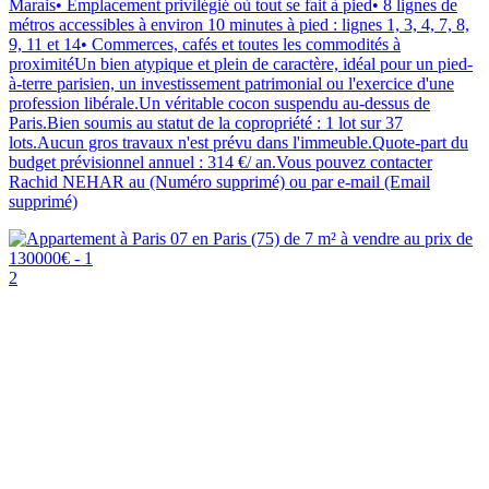
Marais• Emplacement privilégié où tout se fait à pied• 8 lignes de
métros accessibles à environ 10 minutes à pied : lignes 1, 3, 4, 7, 8,
9, 11 et 14• Commerces, cafés et toutes les commodités à
proximitéUn bien atypique et plein de caractère, idéal pour un pied-
à-terre parisien, un investissement patrimonial ou l'exercice d'une
profession libérale.Un véritable cocon suspendu au-dessus de
Paris.Bien soumis au statut de la copropriété : 1 lot sur 37
lots.Aucun gros travaux n'est prévu dans l'immeuble.Quote-part du
budget prévisionnel annuel : 314 €/ an.Vous pouvez contacter
Rachid NEHAR au (Numéro supprimé) ou par e-mail (Email
supprimé)
2