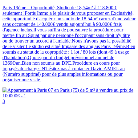
Paris 19ème – Opportunité, Studio de 18,54m² à 118.800 €
seulement !Fortis Immo a le plaisir de vous proposer en Exclusivité,
cette opportunité d'acquérir un studio de 18,54m² carrez d'une valeur
sans occupant de 140.000€ vendu aujourd'hui à 90.000€ frais
d'agence inclus.Il vous suffira de poursuivre la procédure pour
mettre fin au Squat par une personne l'occupant sans droit n'y titre
ou de trouver un accord à l'amiable.Nous n'avons pas la possibilité
de le visiter.Le studio est situé Impasse des anglais Paris 19ème.Bien
soumis au statut de la copropriété : 1 lot / 80 lots (dont 49 à usage
d'habitation).Quote-part du budget prévisionnel annuel de
1369€/an.Bien non soumis au DPE.Procédure en cours pour
impayés de charges.N'hésitez pas à contacter David AMIEL au
(Numéro supprimé) pour de plus amples informations ou pour
organiser une visite.
3