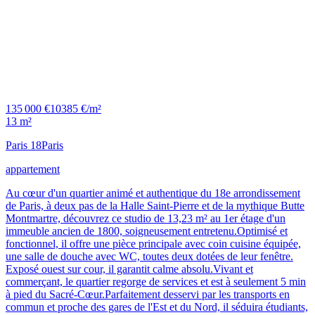
135 000 €
10385 €/m²
13 m²
Paris 18
Paris
appartement
Au cœur d'un quartier animé et authentique du 18e arrondissement
de Paris, à deux pas de la Halle Saint-Pierre et de la mythique Butte
Montmartre, découvrez ce studio de 13,23 m² au 1er étage d'un
immeuble ancien de 1800, soigneusement entretenu.Optimisé et
fonctionnel, il offre une pièce principale avec coin cuisine équipée,
une salle de douche avec WC, toutes deux dotées de leur fenêtre.
Exposé ouest sur cour, il garantit calme absolu.Vivant et
commerçant, le quartier regorge de services et est à seulement 5 min
à pied du Sacré-Cœur.Parfaitement desservi par les transports en
commun et proche des gares de l'Est et du Nord, il séduira étudiants,