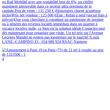
ou Bail Mobilité avec une rentabilité brut de 6%, un chiffre
quasiment introuvable dans ce secteur ultra-premium de la
capitale.Prix de vente : 131 250 € (Honoraires charge acquéreur
inclus)Prix net vendeur : 125 000 €État : Refait à neuf (aucun frais à
prévoir)Que vous cherchiez à constituer un patrimoine de prestige
ou à générer des revenus locatifs immédiats dans un quartier à
vacance locative nulle, ce bien est la solution idéale.Contactez-moi
dès maintenant pour organiser une visite. Un tel prix sur l'Avenue
Georges Mandel ne restera pas longtemps sur le marché !Louis
LANE--CAMPINO EI - 934 686 924 RSAC Nanterre
4