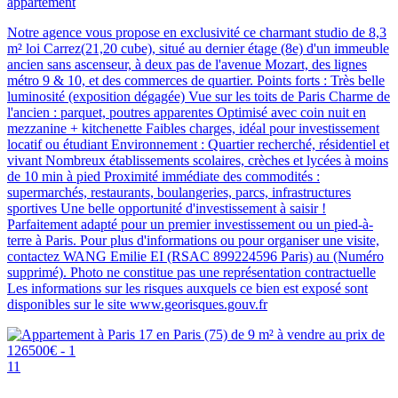
appartement
Notre agence vous propose en exclusivité ce charmant studio de 8,3
m² loi Carrez(21,20 cube), situé au dernier étage (8e) d'un immeuble
ancien sans ascenseur, à deux pas de l'avenue Mozart, des lignes
métro 9 & 10, et des commerces de quartier. Points forts : Très belle
luminosité (exposition dégagée) Vue sur les toits de Paris Charme de
l'ancien : parquet, poutres apparentes Optimisé avec coin nuit en
mezzanine + kitchenette Faibles charges, idéal pour investissement
locatif ou étudiant Environnement : Quartier recherché, résidentiel et
vivant Nombreux établissements scolaires, crèches et lycées à moins
de 10 min à pied Proximité immédiate des commodités :
supermarchés, restaurants, boulangeries, parcs, infrastructures
sportives Une belle opportunité d'investissement à saisir !
Parfaitement adapté pour un premier investissement ou un pied-à-
terre à Paris. Pour plus d'informations ou pour organiser une visite,
contactez WANG Emilie EI (RSAC 899224596 Paris) au (Numéro
supprimé). Photo ne constitue pas une représentation contractuelle
Les informations sur les risques auxquels ce bien est exposé sont
disponibles sur le site www.georisques.gouv.fr
11