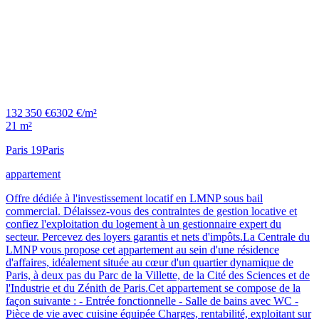
132 350 €
6302 €/m²
21 m²
Paris 19
Paris
appartement
Offre dédiée à l'investissement locatif en LMNP sous bail
commercial. Délaissez-vous des contraintes de gestion locative et
confiez l'exploitation du logement à un gestionnaire expert du
secteur. Percevez des loyers garantis et nets d'impôts.La Centrale du
LMNP vous propose cet appartement au sein d'une résidence
d'affaires, idéalement située au cœur d'un quartier dynamique de
Paris, à deux pas du Parc de la Villette, de la Cité des Sciences et de
l'Industrie et du Zénith de Paris.Cet appartement se compose de la
façon suivante : - Entrée fonctionnelle - Salle de bains avec WC -
Pièce de vie avec cuisine équipée Charges, rentabilité, exploitant sur