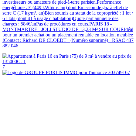
investisseurs ou amateurs de pied-à-terre parisien.Performance
énergétique : E (449 kWh/m². an) dont Emission de gaz à effet de
serre C (17 kg/m². an)Bien soumis au statut de la copropriété : 1 lot /
61 lots (dont 41 à usage d'habitation)Quote-part annuelle des
charges : 584€/anPas de procédures en cours.PARIS 18 -
MONTMARTRE - JOLI STUDIO DE 13,23 M² SUR COURIdéal
pour un premier achat ou un placement rentable en location meublée
!Contact : Richard DE CLOEDT - (Numéro supprimé) - RSAC 437
882 046
7