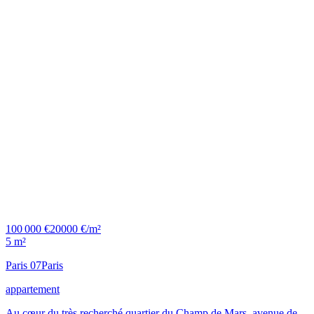
100 000 €
20000 €/m²
5 m²
Paris 07
Paris
appartement
Au cœur du très recherché quartier du Champ de Mars, avenue de