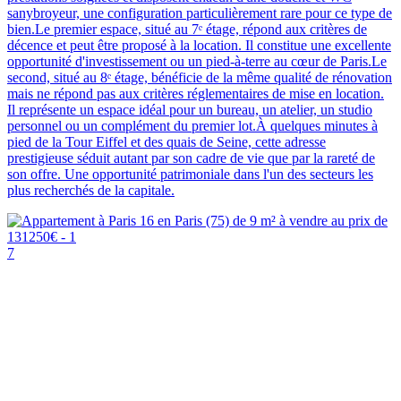
sanybroyeur, une configuration particulièrement rare pour ce type de
bien.Le premier espace, situé au 7ᵉ étage, répond aux critères de
décence et peut être proposé à la location. Il constitue une excellente
opportunité d'investissement ou un pied-à-terre au cœur de Paris.Le
second, situé au 8ᵉ étage, bénéficie de la même qualité de rénovation
mais ne répond pas aux critères réglementaires de mise en location.
Il représente un espace idéal pour un bureau, un atelier, un studio
personnel ou un complément du premier lot.À quelques minutes à
pied de la Tour Eiffel et des quais de Seine, cette adresse
prestigieuse séduit autant par son cadre de vie que par la rareté de
son offre. Une opportunité patrimoniale dans l'un des secteurs les
plus recherchés de la capitale.
7