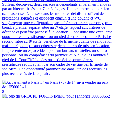
Suffren, découvrez deux espaces indépendants entièrement rénovés
par architecte, situés aux 7ᵉ et 8ᵉ étages d'un bel immeuble parisien
(sans ascenseur).Pensés dans les moindres détails, ils offrent des
prestations soignées et disposent chacun d'une douche et WC
sanybroyeur, une configuration particulièrement rare pour ce type de
bien.Le premier espace, situé au 7ᵉ étage, répond aux critères de
décence et peut être proposé à la location. Il constitue une excellente
opportunité d'investissement ou un pied-à-terre au cœur de Paris.Le
second, situé au 8ᵉ étage, bénéficie de la même qualité de rénovation
mais ne répond pas aux critères réglementaires de mise en location.
Il représente un espace idéal pour un bureau, un atelier, un studio
personnel ou un complément du premier lot.À quelques minutes à
pied de la Tour Eiffel et des quais de Seine, cette adresse
prestigieuse séduit autant par son cadre de vie que par la rareté de
son offre. Une opportunité patrimoniale dans l'un des secteurs les
plus recherchés de la capitale.
8