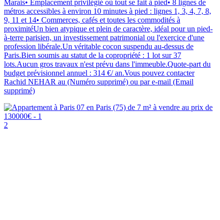
Marais• Emplacement privilégié où tout se fait à pied• 8 lignes de
métros accessibles à environ 10 minutes à pied : lignes 1, 3, 4, 7, 8,
9, 11 et 14• Commerces, cafés et toutes les commodités à
proximitéUn bien atypique et plein de caractère, idéal pour un pied-
à-terre parisien, un investissement patrimonial ou l'exercice d'une
profession libérale.Un véritable cocon suspendu au-dessus de
Paris.Bien soumis au statut de la copropriété : 1 lot sur 37
lots.Aucun gros travaux n'est prévu dans l'immeuble.Quote-part du
budget prévisionnel annuel : 314 €/ an.Vous pouvez contacter
Rachid NEHAR au (Numéro supprimé) ou par e-mail (Email
supprimé)
2