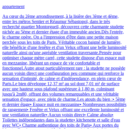
appartement
Au cœur du 2ème arrondissement, à la lisière des 3ème et 4ème,
entre les métros Sentier et Réaumur Sébastopol, dans le très
recherché quartier Montorgueil, découvrez cette charmante studette
nichée au 5ème et dernier étage d'un immeuble ancien.Dès l'entrée,
le charme opère. On a l'impression d'être dans une petite maison
perchée sous les toits de Paris. Véritable cocon baigné de lumière,
elle bénéficie d'une fenêtre et d'un Velux offrant une belle luminosité
naturelle ainsi qu'une agréable ventilation traversante.Pensée pour
optimiser chaque mètre carré, cette studette dispose d'un espace nuit
en mezzanine, libérant un espace de vie confortable et
fonctionnel.Autre atout particulièrement rare : la studette ne possède
aucun voisin direct une configuration peu commune qui renforce la
sensation d'intimité, de calme et d'indépendance, en plein cœur de
Paris.Le bien développe 12,37 m² au sol dont 7,01 m² de surface
avec une hauteur sous plafond supérieure à 1,80 m, culminant
jusqu'à 2m80, offrant des volumes remarquables et une véritable
sensation d'espace, avec plein de charme.Les atouts du bien :• 5ème
et dernier étage• Espace nuit en mezzanine• Nombreuses possibilités
de rangement• Fenêtre et Velux offrant une excellente luminosité et
une ventilation naturelle• Aucun voisin direct• Calme absolu•
Toilettes indépendantes dans la studette• kitchenette et salle d'eau
avec WC• Charme authentique des toits de Paris• Aux portes du