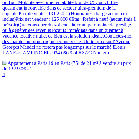
ou Bail Mobilité avec une rentabilité brut de 6%, un chiffre
quasiment introuvable dans ce secteur ultra-premium de la
capitale.Prix de vente : 131 250 € (Honoraires charge acquéreur
inclus)Prix net vendeur : 125 000 €État : Refait à neuf (aucun frais à
prévoir)Que vous cherchiez à constituer un patrimoine de prestige
ou à générer des revenus locatifs immédiats dans un quartier à
vacance locative nulle, ce bien est la solution idéale.Contactez-moi
dès maintenant pour organiser une visite. Un tel prix sur l'Avenue
Georges Mandel ne restera pas longtemps sur le marché !Louis
LANE--CAMPINO EI - 934 686 924 RSAC Nanterre
4