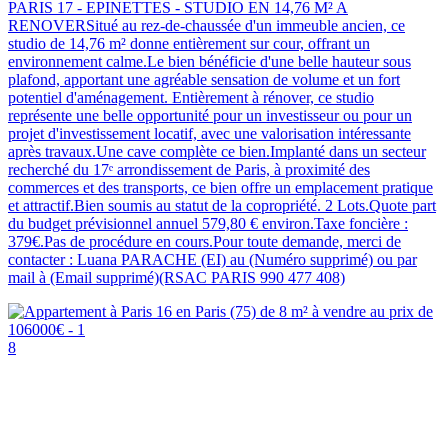
PARIS 17 - EPINETTES - STUDIO EN 14,76 M² A
RENOVERSitué au rez-de-chaussée d'un immeuble ancien, ce
studio de 14,76 m² donne entièrement sur cour, offrant un
environnement calme.Le bien bénéficie d'une belle hauteur sous
plafond, apportant une agréable sensation de volume et un fort
potentiel d'aménagement. Entièrement à rénover, ce studio
représente une belle opportunité pour un investisseur ou pour un
projet d'investissement locatif, avec une valorisation intéressante
après travaux.Une cave complète ce bien.Implanté dans un secteur
recherché du 17ᵉ arrondissement de Paris, à proximité des
commerces et des transports, ce bien offre un emplacement pratique
et attractif.Bien soumis au statut de la copropriété. 2 Lots.Quote part
du budget prévisionnel annuel 579,80 € environ.Taxe foncière :
379€.Pas de procédure en cours.Pour toute demande, merci de
contacter : Luana PARACHE (EI) au (Numéro supprimé) ou par
mail à (Email supprimé)(RSAC PARIS 990 477 408)
8