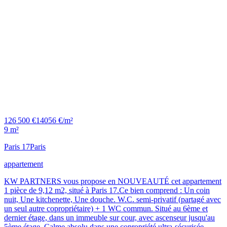
126 500 €
14056 €/m²
9 m²
Paris 17
Paris
appartement
KW PARTNERS vous propose en NOUVEAUTÉ cet appartement
1 pièce de 9,12 m2, situé à Paris 17.Ce bien comprend : Un coin
nuit, Une kitchenette, Une douche. W.C. semi-privatif (partagé avec
un seul autre copropriétaire) + 1 WC commun. Situé au 6ème et
dernier étage, dans un immeuble sur cour, avec ascenseur jusqu'au
5ème étage. Calme absolu dans une copropriété ultra-sécurisée,