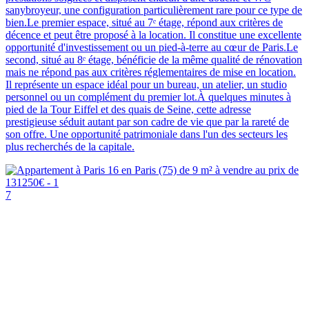
sanybroyeur, une configuration particulièrement rare pour ce type de
bien.Le premier espace, situé au 7ᵉ étage, répond aux critères de
décence et peut être proposé à la location. Il constitue une excellente
opportunité d'investissement ou un pied-à-terre au cœur de Paris.Le
second, situé au 8ᵉ étage, bénéficie de la même qualité de rénovation
mais ne répond pas aux critères réglementaires de mise en location.
Il représente un espace idéal pour un bureau, un atelier, un studio
personnel ou un complément du premier lot.À quelques minutes à
pied de la Tour Eiffel et des quais de Seine, cette adresse
prestigieuse séduit autant par son cadre de vie que par la rareté de
son offre. Une opportunité patrimoniale dans l'un des secteurs les
plus recherchés de la capitale.
7