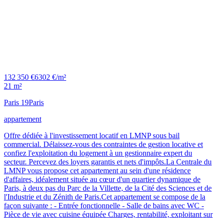
132 350 €
6302 €/m²
21 m²
Paris 19
Paris
appartement
Offre dédiée à l'investissement locatif en LMNP sous bail
commercial. Délaissez-vous des contraintes de gestion locative et
confiez l'exploitation du logement à un gestionnaire expert du
secteur. Percevez des loyers garantis et nets d'impôts.La Centrale du
LMNP vous propose cet appartement au sein d'une résidence
d'affaires, idéalement située au cœur d'un quartier dynamique de
Paris, à deux pas du Parc de la Villette, de la Cité des Sciences et de
l'Industrie et du Zénith de Paris.Cet appartement se compose de la
façon suivante : - Entrée fonctionnelle - Salle de bains avec WC -
Pièce de vie avec cuisine équipée Charges, rentabilité, exploitant sur