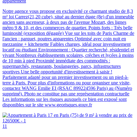
appartement
Notre agence vous propose en exclusivité ce charmant studio de 8,3
m² loi Carrez(21,20 cube), situé au dernier étage (8e) d'un immeuble
ancien sans ascenseur, à deux pas de l'avenue Mozart, des lignes
métro 9 & 10, et des commerces de quartier. Points forts : Très belle
luminosité (exposition dégagée) Vue sur les toits de Paris Charme de
l'ancien : parquet, poutres apparentes Optimisé avec coin nuit en
mezzanine + kitchenette Faibles charges, idéal pour investissement
locatif ou étudiant Environnement : Quartier recherché, résidentiel et
vivant Nombreux établissements scolaires, crèches et lycées à moins
de 10 min à pied Proximité immédiate des commodités :
supermarchés, restaurants, boulangeries, parcs, infrastructures
sportives Une belle opportunité d'investissement à saisir !
Parfaitement adapté pour un premier investissement ou un pied-à-
terre à Paris. Pour plus d'informations ou pour organiser une visite,
contactez WANG Emilie EI (RSAC 899224596 Paris) au (Numéro
supprimé). Photo ne constitue pas une représentation contractuelle
Les informations sur les risques auxquels ce bien est exposé sont
disponibles sur le site www.georisques.gouv.fr
11