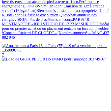
investisseurs ou amateurs de pied-à-terre parisien.Performance
énergétique : E (449 kWh/m². an) dont Emission de gaz à effet de
serre C (17 kg/m². an)Bien soumis au statut de la copropriété : 1 lot /
61 lots (dont 41 à usage d'habitation)Quote-part annuelle des
charges : 584€/anPas de procédures en cours.PARIS 18 -
MONTMARTRE - JOLI STUDIO DE 13,23 M² SUR COURIdéal
pour un premier achat ou un placement rentable en location meublée
!Contact : Richard DE CLOEDT - (Numéro supprimé) - RSAC 437
882 046
7