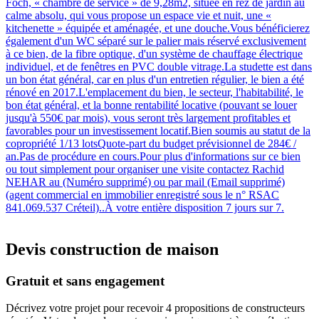
Foch, « chambre de service » de 9,28m2, située en rez de jardin au
calme absolu, qui vous propose un espace vie et nuit, une «
kitchenette » équipée et aménagée, et une douche.Vous bénéficierez
également d'un WC séparé sur le palier mais réservé exclusivement
à ce bien, de la fibre optique, d'un système de chauffage électrique
individuel, et de fenêtres en PVC double vitrage.La studette est dans
un bon état général, car en plus d'un entretien régulier, le bien a été
rénové en 2017.L'emplacement du bien, le secteur, l'habitabilité, le
bon état général, et la bonne rentabilité locative (pouvant se louer
jusqu'à 550€ par mois), vous seront très largement profitables et
favorables pour un investissement locatif.Bien soumis au statut de la
copropriété 1/13 lotsQuote-part du budget prévisionnel de 284€ /
an.Pas de procédure en cours.Pour plus d'informations sur ce bien
ou tout simplement pour organiser une visite contactez Rachid
NEHAR au (Numéro supprimé) ou par mail (Email supprimé)
(agent commercial en immobilier enregistré sous le n° RSAC
841.069.537 Créteil)..À votre entière disposition 7 jours sur 7.
Devis construction de maison
Gratuit et sans engagement
Décrivez votre projet pour recevoir 4 propositions de constructeurs