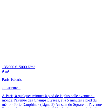
135 000 €
15000 €/m²
9 m²
Paris 16
Paris
appartement
À Paris, à quelques minutes à pied de la plus belle avenue du
monde, l'avenue des Champs Élysées, et à 5 minutes à pied du
métro «Porte Dauphine» (Ligne 2).Au sein du Square de l'avenue