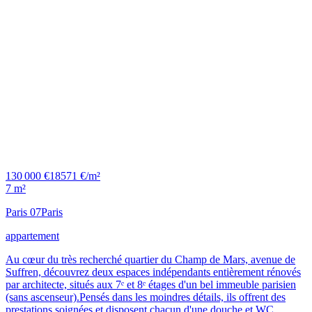
130 000 €
18571 €/m²
7 m²
Paris 07
Paris
appartement
Au cœur du très recherché quartier du Champ de Mars, avenue de
Suffren, découvrez deux espaces indépendants entièrement rénovés
par architecte, situés aux 7ᵉ et 8ᵉ étages d'un bel immeuble parisien
(sans ascenseur).Pensés dans les moindres détails, ils offrent des
prestations soignées et disposent chacun d'une douche et WC