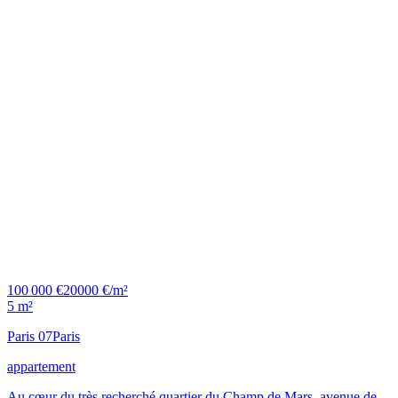
100 000 €
20000 €/m²
5 m²
Paris 07
Paris
appartement
Au cœur du très recherché quartier du Champ de Mars, avenue de