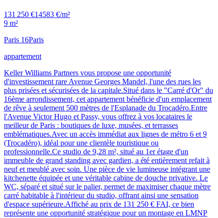
131 250 €
14583 €/m²
9 m²
Paris 16
Paris
appartement
Keller Williams Partners vous propose une opportunité
d'investissement rare Avenue Georges Mandel, l'une des rues les
plus prisées et sécurisées de la capitale.Situé dans le "Carré d'Or" du
16ème arrondissement, cet appartement bénéficie d'un emplacement
de rêve à seulement 500 mètres de l'Esplanade du Trocadéro.Entre
l'Avenue Victor Hugo et Passy, vous offrez à vos locataires le
meilleur de Paris : boutiques de luxe, musées, et terrasses
emblématiques.Avec un accès immédiat aux lignes de métro 6 et 9
(Trocadéro), idéal pour une clientèle touristique ou
professionnelle.Ce studio de 9,28 m², situé au 1er étage d'un
immeuble de grand standing avec gardien, a été entièrement refait à
neuf et meublé avec soin. Une pièce de vie lumineuse intégrant une
kitchenette équipée et une véritable cabine de douche privative. Le
WC, séparé et situé sur le palier, permet de maximiser chaque mètre
carré habitable à l'intérieur du studio, offrant ainsi une sensation
d'espace supérieure.Affiché au prix de 131 250 € FAI, ce bien
représente une opportunité stratégique pour un montage en LMNP