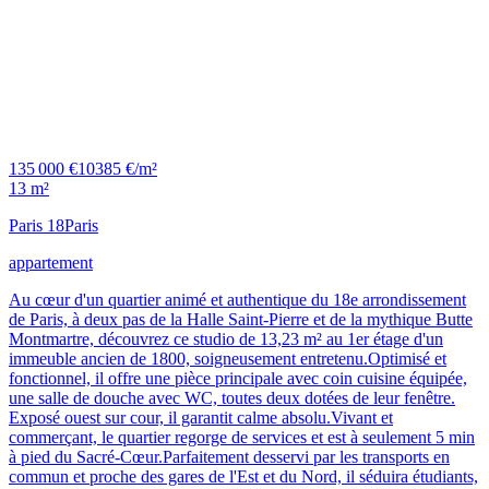
135 000 €
10385 €/m²
13 m²
Paris 18
Paris
appartement
Au cœur d'un quartier animé et authentique du 18e arrondissement
de Paris, à deux pas de la Halle Saint-Pierre et de la mythique Butte
Montmartre, découvrez ce studio de 13,23 m² au 1er étage d'un
immeuble ancien de 1800, soigneusement entretenu.Optimisé et
fonctionnel, il offre une pièce principale avec coin cuisine équipée,
une salle de douche avec WC, toutes deux dotées de leur fenêtre.
Exposé ouest sur cour, il garantit calme absolu.Vivant et
commerçant, le quartier regorge de services et est à seulement 5 min
à pied du Sacré-Cœur.Parfaitement desservi par les transports en
commun et proche des gares de l'Est et du Nord, il séduira étudiants,