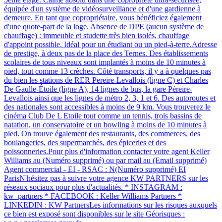
équipée d'un système de vidéosurveillance et d'une gardienne à
demeure. En tant que copropriétaire, vous bénéficiez également
d'une quote-part de la loge. Absence de DPE (aucun système de
chauffage) : immeuble et studette très bien isolés, chauffage
d'appoint possible. Idéal pour un étudiant ou un pied-à-terre.Adresse
de prestige, à deux pas de la place des Ternes. Des établissements
scolaires de tous niveaux sont implantés à moins de 10 minutes à
pied, tout comme 13 crèches. Côté transports, il y a à quelques pas
du bien les stations de RER Pereire-Levallois (ligne C) et Charles
De Gaulle-Étoile (ligne A), 14 lignes de bus, la gare Péreire-
Levallois ainsi que les lignes de métro 2, 3, 1 et 6. Des autoroutes et
des nationales sont accessibles à moins de 9 km. Vous trouverez le
cinéma Club De L Etoile tout comme un tennis, trois bassins de
natation, un conservatoire et un bowling à moins de 10 minutes à
pied. On trouve également des restaurants, des commerces, des
boulangeries, des supermarchés, des épiceries et des
poissonneries.Pour plus d'information contacter votre agent Keller
Williams au (Numéro supprimé) ou par mail au (Email supprimé)
Agent commercial - EI - RSAC : N(Numéro supprimé) EI
ParisN'hésitez pas à suivre votre agence KW PARTNERS sur les
réseaux sociaux pour plus d'actualités. * INSTAGRAM :
kw_partners * FACEBOOK : Keller Williams Partners *
LINKEDIN : KW PartnersLes informations sur les risques auxquels
ce bien est exposé sont disponibles sur le site Géorisques :