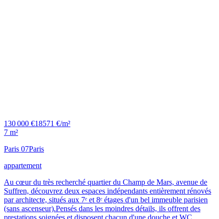
130 000 €
18571 €/m²
7 m²
Paris 07
Paris
appartement
Au cœur du très recherché quartier du Champ de Mars, avenue de
Suffren, découvrez deux espaces indépendants entièrement rénovés
par architecte, situés aux 7ᵉ et 8ᵉ étages d'un bel immeuble parisien
(sans ascenseur).Pensés dans les moindres détails, ils offrent des
prestations soignées et disposent chacun d'une douche et WC