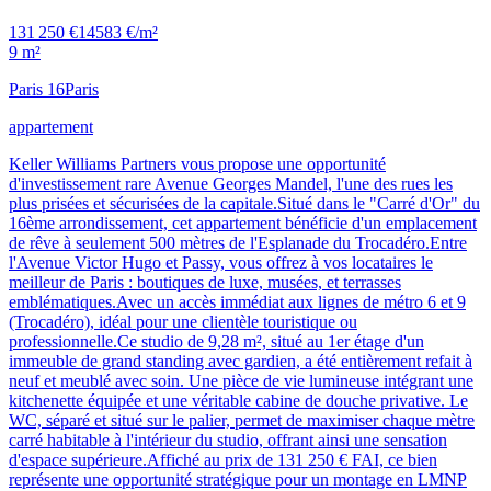
131 250 €
14583 €/m²
9 m²
Paris 16
Paris
appartement
Keller Williams Partners vous propose une opportunité
d'investissement rare Avenue Georges Mandel, l'une des rues les
plus prisées et sécurisées de la capitale.Situé dans le "Carré d'Or" du
16ème arrondissement, cet appartement bénéficie d'un emplacement
de rêve à seulement 500 mètres de l'Esplanade du Trocadéro.Entre
l'Avenue Victor Hugo et Passy, vous offrez à vos locataires le
meilleur de Paris : boutiques de luxe, musées, et terrasses
emblématiques.Avec un accès immédiat aux lignes de métro 6 et 9
(Trocadéro), idéal pour une clientèle touristique ou
professionnelle.Ce studio de 9,28 m², situé au 1er étage d'un
immeuble de grand standing avec gardien, a été entièrement refait à
neuf et meublé avec soin. Une pièce de vie lumineuse intégrant une
kitchenette équipée et une véritable cabine de douche privative. Le
WC, séparé et situé sur le palier, permet de maximiser chaque mètre
carré habitable à l'intérieur du studio, offrant ainsi une sensation
d'espace supérieure.Affiché au prix de 131 250 € FAI, ce bien
représente une opportunité stratégique pour un montage en LMNP