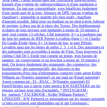
équipée d'un système de vidéosurveillance et d'une gardienne à
demeure. En tant que copropriétaire, vous bénéficiez également
d'une quote-part de la loge. Absence de DPE (aucun système de
chauffage) : immeuble et studette très bien isolés, chauffage
d'appoint possible. Idéal pour un étudiant ou un pied-à-terre.Adresse
de prestige, à deux pas de la place des Ternes. Des établissements
scolaires de tous niveaux sont implantés à moins de 10 minutes à
pied, tout comme 13 crèches. Côté transports, il y a à quelques pas
du bien les stations de RER Pereire-Levallois (ligne C) et Charles
De Gaulle-Étoile (ligne A), 14 lignes de bus, la gare Péreire-
Levallois ainsi que les lignes de métro 2, 3, 1 et 6. Des autoroutes et
des nationales sont accessibles à moins de 9 km. Vous trouverez le
cinéma Club De L Etoile tout comme un tennis, trois bassins de
natation, un conservatoire et un bowling à moins de 10 minutes à
pied. On trouve également des restaurants, des commerces, des
boulangeries, des supermarchés, des épiceries et des
poissonneries.Pour plus d'information contacter votre agent Keller
Williams au (Numéro supprimé) ou par mail au (Email supprimé)
Agent commercial - EI - RSAC : N(Numéro supprimé) EI
ParisN'hésitez pas à suivre votre agence KW PARTNERS sur les
réseaux sociaux pour plus d'actualités. * INSTAGRAM :
kw_partners * FACEBOOK : Keller Williams Partners *
LINKEDIN : KW PartnersLes informations sur les risques auxquels
ce bien est exposé sont disponibles sur le site Géorisques :