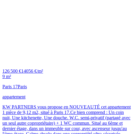
126 500 €
14056 €/m²
9 m²
Paris 17
Paris
appartement
KW PARTNERS vous propose en NOUVEAUTÉ cet appartement
1 pièce de 9,12 m2, situé à Paris 17.Ce bien comprend : Un coin
nuit, Une kitchenette, Une douche. W.C. semi-privatif (partagé avec
un seul autre copropriétaire) + 1 WC commun. Situé au 6ème et
dernier étage, dans un immeuble sur cour, avec ascenseur jusqu'au
5ème étage. Calme absolu dans une copropriété ultra-sécurisée,