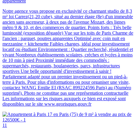
appartement
Notre agence vous propose en exclusivité ce charmant studio de 8,3
m² loi Carrez(21,20 cube), situé au dernier étage (8e) d'un immeuble
ancien sans ascenseur, à deux pas de l'avenue Mozart, des lignes
métro 9 & 10, et des commerces de quartier. Points forts : Très belle
luminosité (exposition dégagée) Vue sur les toits de Paris Charme de
l'ancien : parquet, poutres apparentes Optimisé avec coin nuit en
mezzanine + kitchenette Faibles charges, idéal pour investissement
locatif ou étudiant Environnement : Quartier recherché, résidentiel et
vivant Nombreux établissements scolaires, crèches et lycées à moins
de 10 min à pied Proximité immédiate des commodités :
supermarchés, restaurants, boulangeries, parcs, infrastructures
sportives Une belle opportunité d'investissement à saisir !
Parfaitement adapté pour un premier investissement ou un pied-à-
terre à Paris. Pour plus d'informations ou pour organiser une visite,
contactez WANG Emilie EI (RSAC 899224596 Paris) au (Numéro
supprimé). Photo ne constitue pas une représentation contractuelle
Les informations sur les risques auxquels ce bien est exposé sont
disponibles sur le site www.georisques.gouv.fr
11