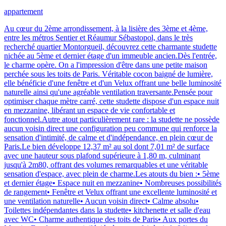
appartement
Au cœur du 2ème arrondissement, à la lisière des 3ème et 4ème,
entre les métros Sentier et Réaumur Sébastopol, dans le très
recherché quartier Montorgueil, découvrez cette charmante studette
nichée au 5ème et dernier étage d'un immeuble ancien.Dès l'entrée,
le charme opère. On a l'impression d'être dans une petite maison
perchée sous les toits de Paris. Véritable cocon baigné de lumière,
elle bénéficie d'une fenêtre et d'un Velux offrant une belle luminosité
naturelle ainsi qu'une agréable ventilation traversante.Pensée pour
optimiser chaque mètre carré, cette studette dispose d'un espace nuit
en mezzanine, libérant un espace de vie confortable et
fonctionnel.Autre atout particulièrement rare : la studette ne possède
aucun voisin direct une configuration peu commune qui renforce la
sensation d'intimité, de calme et d'indépendance, en plein cœur de
Paris.Le bien développe 12,37 m² au sol dont 7,01 m² de surface
avec une hauteur sous plafond supérieure à 1,80 m, culminant
jusqu'à 2m80, offrant des volumes remarquables et une véritable
sensation d'espace, avec plein de charme.Les atouts du bien :• 5ème
et dernier étage• Espace nuit en mezzanine• Nombreuses possibilités
de rangement• Fenêtre et Velux offrant une excellente luminosité et
une ventilation naturelle• Aucun voisin direct• Calme absolu•
Toilettes indépendantes dans la studette• kitchenette et salle d'eau
avec WC• Charme authentique des toits de Paris• Aux portes du