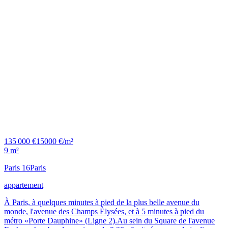
135 000 €
15000 €/m²
9 m²
Paris 16
Paris
appartement
À Paris, à quelques minutes à pied de la plus belle avenue du
monde, l'avenue des Champs Élysées, et à 5 minutes à pied du
métro «Porte Dauphine» (Ligne 2).Au sein du Square de l'avenue