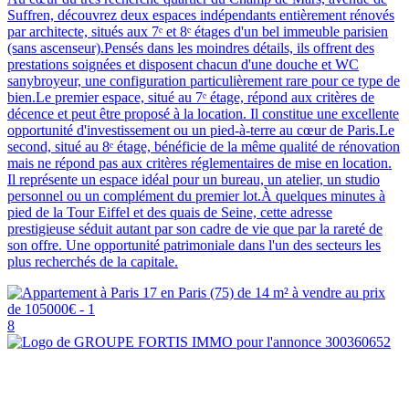
Suffren, découvrez deux espaces indépendants entièrement rénovés
par architecte, situés aux 7ᵉ et 8ᵉ étages d'un bel immeuble parisien
(sans ascenseur).Pensés dans les moindres détails, ils offrent des
prestations soignées et disposent chacun d'une douche et WC
sanybroyeur, une configuration particulièrement rare pour ce type de
bien.Le premier espace, situé au 7ᵉ étage, répond aux critères de
décence et peut être proposé à la location. Il constitue une excellente
opportunité d'investissement ou un pied-à-terre au cœur de Paris.Le
second, situé au 8ᵉ étage, bénéficie de la même qualité de rénovation
mais ne répond pas aux critères réglementaires de mise en location.
Il représente un espace idéal pour un bureau, un atelier, un studio
personnel ou un complément du premier lot.À quelques minutes à
pied de la Tour Eiffel et des quais de Seine, cette adresse
prestigieuse séduit autant par son cadre de vie que par la rareté de
son offre. Une opportunité patrimoniale dans l'un des secteurs les
plus recherchés de la capitale.
8