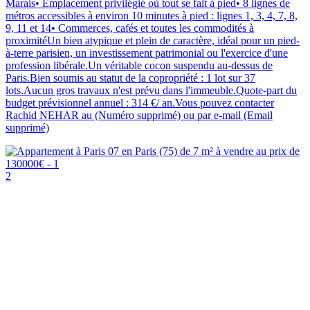
Marais• Emplacement privilégié où tout se fait à pied• 8 lignes de
métros accessibles à environ 10 minutes à pied : lignes 1, 3, 4, 7, 8,
9, 11 et 14• Commerces, cafés et toutes les commodités à
proximitéUn bien atypique et plein de caractère, idéal pour un pied-
à-terre parisien, un investissement patrimonial ou l'exercice d'une
profession libérale.Un véritable cocon suspendu au-dessus de
Paris.Bien soumis au statut de la copropriété : 1 lot sur 37
lots.Aucun gros travaux n'est prévu dans l'immeuble.Quote-part du
budget prévisionnel annuel : 314 €/ an.Vous pouvez contacter
Rachid NEHAR au (Numéro supprimé) ou par e-mail (Email
supprimé)
2