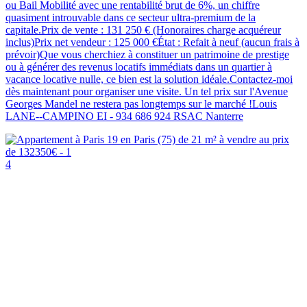
ou Bail Mobilité avec une rentabilité brut de 6%, un chiffre
quasiment introuvable dans ce secteur ultra-premium de la
capitale.Prix de vente : 131 250 € (Honoraires charge acquéreur
inclus)Prix net vendeur : 125 000 €État : Refait à neuf (aucun frais à
prévoir)Que vous cherchiez à constituer un patrimoine de prestige
ou à générer des revenus locatifs immédiats dans un quartier à
vacance locative nulle, ce bien est la solution idéale.Contactez-moi
dès maintenant pour organiser une visite. Un tel prix sur l'Avenue
Georges Mandel ne restera pas longtemps sur le marché !Louis
LANE--CAMPINO EI - 934 686 924 RSAC Nanterre
4