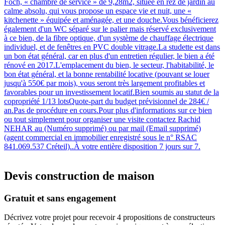
Foch, « chambre de service » de 9,28m2, située en rez de jardin au
calme absolu, qui vous propose un espace vie et nuit, une «
kitchenette » équipée et aménagée, et une douche.Vous bénéficierez
également d'un WC séparé sur le palier mais réservé exclusivement
à ce bien, de la fibre optique, d'un système de chauffage électrique
individuel, et de fenêtres en PVC double vitrage.La studette est dans
un bon état général, car en plus d'un entretien régulier, le bien a été
rénové en 2017.L'emplacement du bien, le secteur, l'habitabilité, le
bon état général, et la bonne rentabilité locative (pouvant se louer
jusqu'à 550€ par mois), vous seront très largement profitables et
favorables pour un investissement locatif.Bien soumis au statut de la
copropriété 1/13 lotsQuote-part du budget prévisionnel de 284€ /
an.Pas de procédure en cours.Pour plus d'informations sur ce bien
ou tout simplement pour organiser une visite contactez Rachid
NEHAR au (Numéro supprimé) ou par mail (Email supprimé)
(agent commercial en immobilier enregistré sous le n° RSAC
841.069.537 Créteil)..À votre entière disposition 7 jours sur 7.
Devis construction de maison
Gratuit et sans engagement
Décrivez votre projet pour recevoir 4 propositions de constructeurs