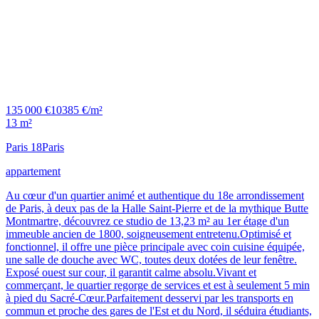
135 000 €
10385 €/m²
13 m²
Paris 18
Paris
appartement
Au cœur d'un quartier animé et authentique du 18e arrondissement
de Paris, à deux pas de la Halle Saint-Pierre et de la mythique Butte
Montmartre, découvrez ce studio de 13,23 m² au 1er étage d'un
immeuble ancien de 1800, soigneusement entretenu.Optimisé et
fonctionnel, il offre une pièce principale avec coin cuisine équipée,
une salle de douche avec WC, toutes deux dotées de leur fenêtre.
Exposé ouest sur cour, il garantit calme absolu.Vivant et
commerçant, le quartier regorge de services et est à seulement 5 min
à pied du Sacré-Cœur.Parfaitement desservi par les transports en
commun et proche des gares de l'Est et du Nord, il séduira étudiants,