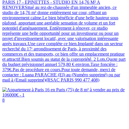
PARIS 17 - EPINETTES - STUDIO EN 14,76 M² A
RENOVERSitué au rez-de-chaussée d'un immeuble ancien, ce
studio de 14,76 m² donne entièrement sur cour, offrant un
environnement calme.Le bien bénéficie d'une belle hauteur sous
plafond, apportant une agréable sensation de volume et un fort
potentiel d'aménagement. Entièrement à rénover, ce studio
représente une belle opportunité pour un investisseur ou pour un
projet d'investissement locatif, avec une valorisation intéressante
après travaux.Une cave complète ce bien.Implanté dans un secteur
recherché du 17ᵉ arrondissement de Paris, à proximité des
commerces et des transports, ce bien offre un emplacement pratique
et attractif.Bien soumis au statut de la copropriété. 2 Lots.Quote part
du budget prévisionnel annuel 579,80 € environ.Taxe foncière :
379€.Pas de procédure en cours.Pour toute demande, merci de
contacter : Luana PARACHE (EI) au (Numéro supprimé) ou par
mail à (Email supprimé)(RSAC PARIS 990 477 408)
8