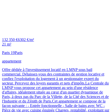
132 350 €
6302 €/m²
21 m²
Paris 19
Paris
appartement
Offre dédiée à l'investissement locatif en LMNP sous bail
commercial. Délaissez-vous des contraintes de gestion locative et
confiez l'exploitation du logement à un gestionnaire expert du
secteur. Percevez des loyers garantis et nets d'impôts.La Centrale du
LMNP vous propose cet appartement au sein d'une résidence
d'affaires, idéalement située au cœur d'un quartier dynamique de
Paris, à deux pas du Parc de la Villette, de la Cité des Sciences et de
l'Industrie et du Zénith de Paris.Cet appartement se compose de la
façon suivante : - Entrée fonctionnelle - Salle de bains avec WC -
Pièce de vie avec cuisine équipée Charges, rentabilité, exploitant sur