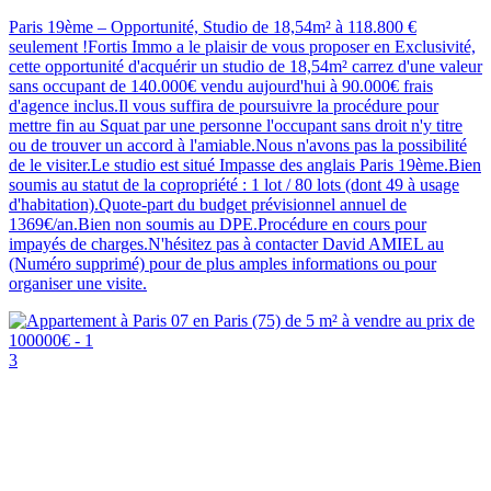
Paris 19ème – Opportunité, Studio de 18,54m² à 118.800 €
seulement !Fortis Immo a le plaisir de vous proposer en Exclusivité,
cette opportunité d'acquérir un studio de 18,54m² carrez d'une valeur
sans occupant de 140.000€ vendu aujourd'hui à 90.000€ frais
d'agence inclus.Il vous suffira de poursuivre la procédure pour
mettre fin au Squat par une personne l'occupant sans droit n'y titre
ou de trouver un accord à l'amiable.Nous n'avons pas la possibilité
de le visiter.Le studio est situé Impasse des anglais Paris 19ème.Bien
soumis au statut de la copropriété : 1 lot / 80 lots (dont 49 à usage
d'habitation).Quote-part du budget prévisionnel annuel de
1369€/an.Bien non soumis au DPE.Procédure en cours pour
impayés de charges.N'hésitez pas à contacter David AMIEL au
(Numéro supprimé) pour de plus amples informations ou pour
organiser une visite.
3