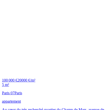
100 000 €
20000 €/m²
5 m²
Paris 07
Paris
appartement
Au cœur du très recherché quartier du Champ de Mars, avenue de