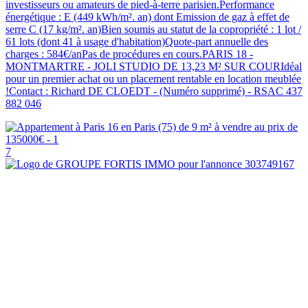
investisseurs ou amateurs de pied-à-terre parisien.Performance
énergétique : E (449 kWh/m². an) dont Emission de gaz à effet de
serre C (17 kg/m². an)Bien soumis au statut de la copropriété : 1 lot /
61 lots (dont 41 à usage d'habitation)Quote-part annuelle des
charges : 584€/anPas de procédures en cours.PARIS 18 -
MONTMARTRE - JOLI STUDIO DE 13,23 M² SUR COURIdéal
pour un premier achat ou un placement rentable en location meublée
!Contact : Richard DE CLOEDT - (Numéro supprimé) - RSAC 437
882 046
7