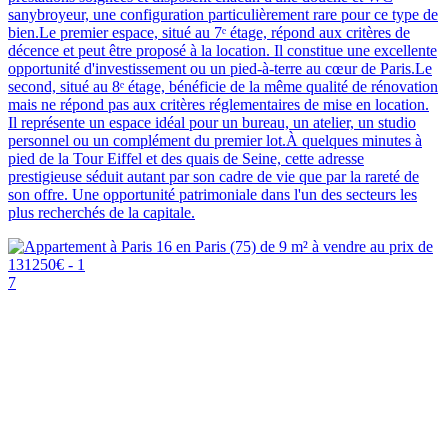
sanybroyeur, une configuration particulièrement rare pour ce type de
bien.Le premier espace, situé au 7ᵉ étage, répond aux critères de
décence et peut être proposé à la location. Il constitue une excellente
opportunité d'investissement ou un pied-à-terre au cœur de Paris.Le
second, situé au 8ᵉ étage, bénéficie de la même qualité de rénovation
mais ne répond pas aux critères réglementaires de mise en location.
Il représente un espace idéal pour un bureau, un atelier, un studio
personnel ou un complément du premier lot.À quelques minutes à
pied de la Tour Eiffel et des quais de Seine, cette adresse
prestigieuse séduit autant par son cadre de vie que par la rareté de
son offre. Une opportunité patrimoniale dans l'un des secteurs les
plus recherchés de la capitale.
7