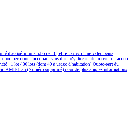
nité d'acquérir un studio de 18,54m² carrez d'une valeur sans
r une personne l'occupant sans droit n'y titre ou de trouver un accord
été : 1 lot / 80 lots (dont 49 à usage d'habitation).Quote-part du
avid AMIEL au (Numéro supprimé) pour de plus amples informations