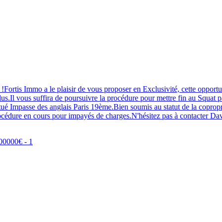
ortis Immo a le plaisir de vous proposer en Exclusivité, cette opportu
.Il vous suffira de poursuivre la procédure pour mettre fin au Squat pa
situé Impasse des anglais Paris 19ème.Bien soumis au statut de la copropri
cédure en cours pour impayés de charges.N'hésitez pas à contacter D