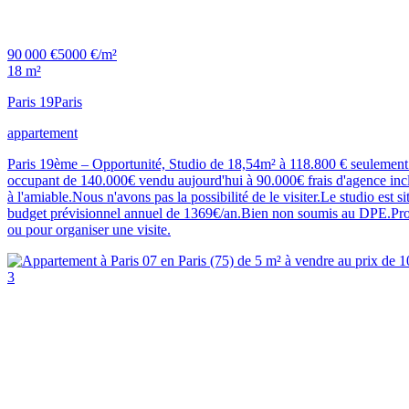
90 000 €
5000 €/m²
18 m²
Paris 19
Paris
appartement
Paris 19ème – Opportunité, Studio de 18,54m² à 118.800 € seulement !F
occupant de 140.000€ vendu aujourd'hui à 90.000€ frais d'agence inclus
à l'amiable.Nous n'avons pas la possibilité de le visiter.Le studio est 
budget prévisionnel annuel de 1369€/an.Bien non soumis au DPE.Pro
ou pour organiser une visite.
3