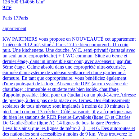
126 500 €
14056 €/m²
9 m²
Paris 17
Paris
appartement
KW PARTNERS vous propose en NOUVEAUTÉ cet appartement
1 pièce de 9,12 m2, situé à Paris 17.Ce bien comprend : Un coin
nuit, Une kitchenette, Une douche. W.C. semi-privatif (partagé avec
un seul autre copropriétaire) + 1 WC commun. Situé au 6ème et
dernier étage, dans un immeuble sur cour, avec ascenseur jusqu'au
5ème étage. Calme absolu dans une copropriété ultra-sécurisée,
équipée d'un système de vidéosurveillance et d'une gardienne à
demeure. En tant que copropriétaire, vous bénéficiez également
d'une quote-part de la loge. Absence de DPE (aucun système de
chauffage) : immeuble et studette très bien isolés, chauffage
d'appoint possible. Idéal pour un étudiant ou un pied-à-terre.Adresse
de prestige, à deux pas de la place des Ternes. Des établissements
scolaires de tous niveaux sont implantés à moins de 10 minutes à
pied, tout comme 13 crèches. Côté transports, il y a à quelques pas
du bien les stations de RER Pereire-Levallois (ligne C) et Charles
De Gaulle-Étoile (ligne A), 14 lignes de bus, la gare Péreire-
Levallois ainsi que les lignes de métro 2, 3, 1 et 6. Des autoroutes et
des nationales sont accessibles à moins de 9 km. Vous trouverez le