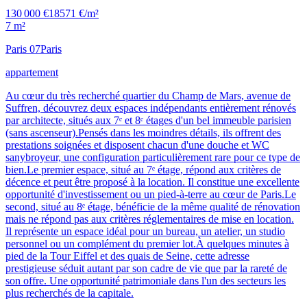
130 000 €
18571 €/m²
7 m²
Paris 07
Paris
appartement
Au cœur du très recherché quartier du Champ de Mars, avenue de
Suffren, découvrez deux espaces indépendants entièrement rénovés
par architecte, situés aux 7ᵉ et 8ᵉ étages d'un bel immeuble parisien
(sans ascenseur).Pensés dans les moindres détails, ils offrent des
prestations soignées et disposent chacun d'une douche et WC
sanybroyeur, une configuration particulièrement rare pour ce type de
bien.Le premier espace, situé au 7ᵉ étage, répond aux critères de
décence et peut être proposé à la location. Il constitue une excellente
opportunité d'investissement ou un pied-à-terre au cœur de Paris.Le
second, situé au 8ᵉ étage, bénéficie de la même qualité de rénovation
mais ne répond pas aux critères réglementaires de mise en location.
Il représente un espace idéal pour un bureau, un atelier, un studio
personnel ou un complément du premier lot.À quelques minutes à
pied de la Tour Eiffel et des quais de Seine, cette adresse
prestigieuse séduit autant par son cadre de vie que par la rareté de
son offre. Une opportunité patrimoniale dans l'un des secteurs les
plus recherchés de la capitale.