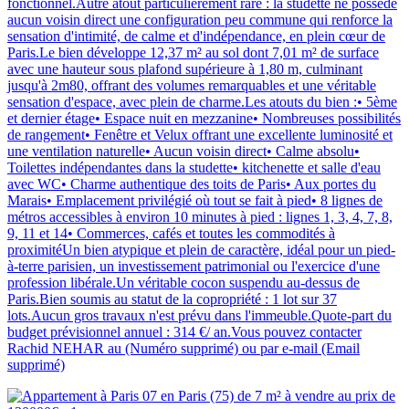
fonctionnel.Autre atout particulièrement rare : la studette ne possède
aucun voisin direct une configuration peu commune qui renforce la
sensation d'intimité, de calme et d'indépendance, en plein cœur de
Paris.Le bien développe 12,37 m² au sol dont 7,01 m² de surface
avec une hauteur sous plafond supérieure à 1,80 m, culminant
jusqu'à 2m80, offrant des volumes remarquables et une véritable
sensation d'espace, avec plein de charme.Les atouts du bien :• 5ème
et dernier étage• Espace nuit en mezzanine• Nombreuses possibilités
de rangement• Fenêtre et Velux offrant une excellente luminosité et
une ventilation naturelle• Aucun voisin direct• Calme absolu•
Toilettes indépendantes dans la studette• kitchenette et salle d'eau
avec WC• Charme authentique des toits de Paris• Aux portes du
Marais• Emplacement privilégié où tout se fait à pied• 8 lignes de
métros accessibles à environ 10 minutes à pied : lignes 1, 3, 4, 7, 8,
9, 11 et 14• Commerces, cafés et toutes les commodités à
proximitéUn bien atypique et plein de caractère, idéal pour un pied-
à-terre parisien, un investissement patrimonial ou l'exercice d'une
profession libérale.Un véritable cocon suspendu au-dessus de
Paris.Bien soumis au statut de la copropriété : 1 lot sur 37
lots.Aucun gros travaux n'est prévu dans l'immeuble.Quote-part du
budget prévisionnel annuel : 314 €/ an.Vous pouvez contacter
Rachid NEHAR au (Numéro supprimé) ou par e-mail (Email
supprimé)