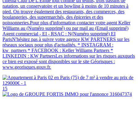
cinéma Club De L Etoile tout comme un tennis, trois bassins de
natation, un conservatoire et un bowling à moins de 10 minutes à
pied. On trouve également des restaurants, des commerces, des
boulangeries, des supermarchés, des épiceries et des
poissonneries.Pour plus d'information contacter votre agent Keller
Williams au (Numéro supprimé) ou par mail au (Email supprimé)
Agent commercial - EI - RSAC : N(Numéro supprimé) EI
ParisN'hésitez pas à suivre votre agence KW PARTNERS sur les
réseaux sociaux pour plus d'actualités. * INSTAGRAM :
kw_partners * FACEBOOK : Keller Williams Partners *
LINKEDIN : KW PartnersLes informations sur les risques auxquels
ce bien est exposé sont disponibles sur le site Géorisques :
www.georisques.gouv.fr.
15