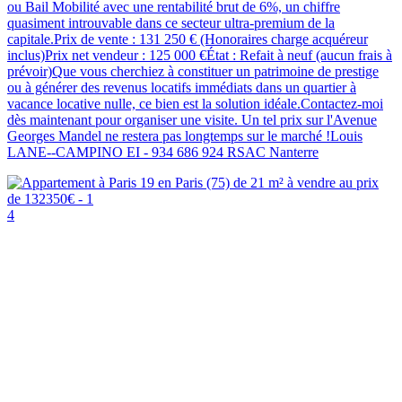
ou Bail Mobilité avec une rentabilité brut de 6%, un chiffre
quasiment introuvable dans ce secteur ultra-premium de la
capitale.Prix de vente : 131 250 € (Honoraires charge acquéreur
inclus)Prix net vendeur : 125 000 €État : Refait à neuf (aucun frais à
prévoir)Que vous cherchiez à constituer un patrimoine de prestige
ou à générer des revenus locatifs immédiats dans un quartier à
vacance locative nulle, ce bien est la solution idéale.Contactez-moi
dès maintenant pour organiser une visite. Un tel prix sur l'Avenue
Georges Mandel ne restera pas longtemps sur le marché !Louis
LANE--CAMPINO EI - 934 686 924 RSAC Nanterre
4