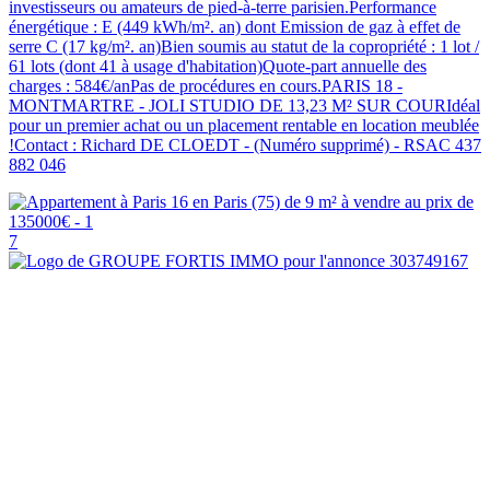
investisseurs ou amateurs de pied-à-terre parisien.Performance
énergétique : E (449 kWh/m². an) dont Emission de gaz à effet de
serre C (17 kg/m². an)Bien soumis au statut de la copropriété : 1 lot /
61 lots (dont 41 à usage d'habitation)Quote-part annuelle des
charges : 584€/anPas de procédures en cours.PARIS 18 -
MONTMARTRE - JOLI STUDIO DE 13,23 M² SUR COURIdéal
pour un premier achat ou un placement rentable en location meublée
!Contact : Richard DE CLOEDT - (Numéro supprimé) - RSAC 437
882 046
7