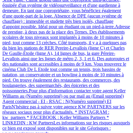
équipée d'un système de vidéosurveillance et d'une gardienne à
demeure. En tant que copropriétaire, vous bénéficiez également
d'une quote-part de la loge. Absence de DPE (aucun système de
chauffage) : immeuble et studette très bien isolés, chauffage
d'appoint possible. Idéal pour un étudiant ou un pied-à-terre.Adresse
de prestige, à deux pas de la place des Ternes. Des établissements
scolaires de tous niveaux sont implantés à moins de 10 minutes à
pied, tout comme 13 crèches. Côté transports, il y a à quelques pas
du bien les stations de RER Pereire-Levallois (ligne C) et Charles
De Gaulle-Étoile (ligne A), 14 lignes de bus, la gare Péreire-
Levallois ainsi que les lignes de métro 2, 3, 1 et 6. Des autoroutes et
des nationales sont accessibles à moins de 9 km. Vous trouverez le
cinéma Club De L Etoile tout comme un tennis, trois bassins de
natation, un conservatoire et un bowling à moins de 10 minutes à
pied. On trouve également des restaurants, des commerces, des
boulangeries, des supermarchés, des épiceries et des
poissonneries.Pour plus d'information contacter votre agent Keller
Williams au (Numéro supprimé) ou par mail au (Email supprimé)
Agent commercial - EI - RSAC : N(Numéro supprimé) EI
ParisN'hésitez pas à suivre votre agence KW PARTNERS sur les
réseaux sociaux pour plus d'actualités. * INSTAGRAM :
kw_partners * FACEBOOK : Keller Williams Partners *
LINKEDIN : KW PartnersLes informations sur les risques auxquels
ce bien est exposé sont disponibles sur le site Géorisques :