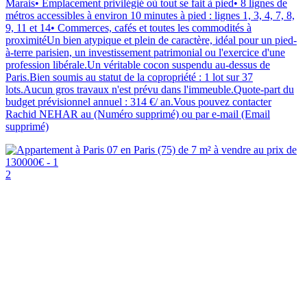
Marais• Emplacement privilégié où tout se fait à pied• 8 lignes de
métros accessibles à environ 10 minutes à pied : lignes 1, 3, 4, 7, 8,
9, 11 et 14• Commerces, cafés et toutes les commodités à
proximitéUn bien atypique et plein de caractère, idéal pour un pied-
à-terre parisien, un investissement patrimonial ou l'exercice d'une
profession libérale.Un véritable cocon suspendu au-dessus de
Paris.Bien soumis au statut de la copropriété : 1 lot sur 37
lots.Aucun gros travaux n'est prévu dans l'immeuble.Quote-part du
budget prévisionnel annuel : 314 €/ an.Vous pouvez contacter
Rachid NEHAR au (Numéro supprimé) ou par e-mail (Email
supprimé)
2