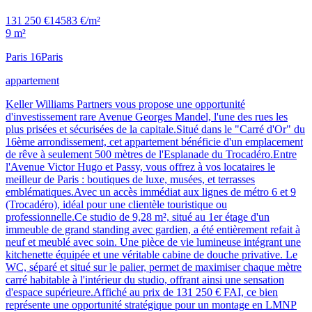
131 250 €
14583 €/m²
9 m²
Paris 16
Paris
appartement
Keller Williams Partners vous propose une opportunité
d'investissement rare Avenue Georges Mandel, l'une des rues les
plus prisées et sécurisées de la capitale.Situé dans le "Carré d'Or" du
16ème arrondissement, cet appartement bénéficie d'un emplacement
de rêve à seulement 500 mètres de l'Esplanade du Trocadéro.Entre
l'Avenue Victor Hugo et Passy, vous offrez à vos locataires le
meilleur de Paris : boutiques de luxe, musées, et terrasses
emblématiques.Avec un accès immédiat aux lignes de métro 6 et 9
(Trocadéro), idéal pour une clientèle touristique ou
professionnelle.Ce studio de 9,28 m², situé au 1er étage d'un
immeuble de grand standing avec gardien, a été entièrement refait à
neuf et meublé avec soin. Une pièce de vie lumineuse intégrant une
kitchenette équipée et une véritable cabine de douche privative. Le
WC, séparé et situé sur le palier, permet de maximiser chaque mètre
carré habitable à l'intérieur du studio, offrant ainsi une sensation
d'espace supérieure.Affiché au prix de 131 250 € FAI, ce bien
représente une opportunité stratégique pour un montage en LMNP