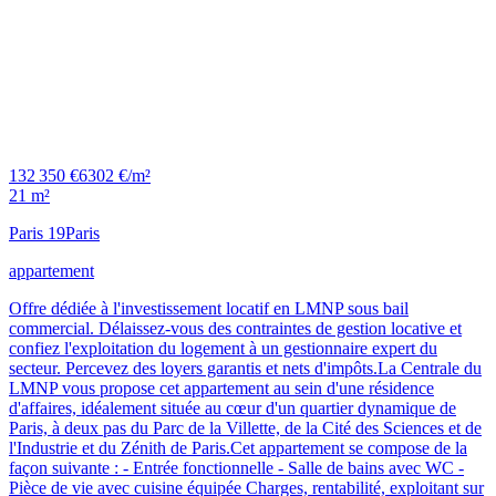
132 350 €
6302 €/m²
21 m²
Paris 19
Paris
appartement
Offre dédiée à l'investissement locatif en LMNP sous bail
commercial. Délaissez-vous des contraintes de gestion locative et
confiez l'exploitation du logement à un gestionnaire expert du
secteur. Percevez des loyers garantis et nets d'impôts.La Centrale du
LMNP vous propose cet appartement au sein d'une résidence
d'affaires, idéalement située au cœur d'un quartier dynamique de
Paris, à deux pas du Parc de la Villette, de la Cité des Sciences et de
l'Industrie et du Zénith de Paris.Cet appartement se compose de la
façon suivante : - Entrée fonctionnelle - Salle de bains avec WC -
Pièce de vie avec cuisine équipée Charges, rentabilité, exploitant sur