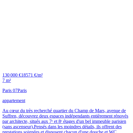
130 000 €
18571 €/m²
7 m²
Paris 07
Paris
appartement
Au cœur du très recherché quartier du Champ de Mars, avenue de
Suffren, découvrez deux espaces indépendants entièrement rénovés
par architecte, situés aux 7ᵉ et 8ᵉ étages d'un bel immeuble parisien
(sans ascenseur).Pensés dans les moindres détails, ils offrent des
prestations soignées et disposent chacun d'une douche et WC