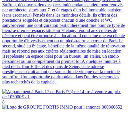
Suffren, découvrez deux espaces indépendants entièrement rénovés
par architecte, situés aux 7ᵉ et 8ᵉ étages d'un bel immeuble parisien
(sans ascenseur).Pensés dans les moindres détails, ils offrent des
prestations soignées et disposent chacun d'une douche et WC
sanybroyeur, une configuration particulièrement rare pour ce type de
bien.Le premier espace, situé au 7ᵉ étage, répond aux critères de
décence et peut être proposé à la location. Il constitue une excellente
opportunité d'investissement ou un pied-à-terre au cœur de Paris.Le
second, situé au 8ᵉ étage, bénéficie de la même qualité de rénovation
mais ne répond pas aux critères réglementaires de mise en location.
Il représente un espace idéal pour un bureau, un atelier, un studio
personnel ou un complément du premier lot.À quelques minutes à
pied de la Tour Eiffel et des quais de Seine, cette adresse
prestigieuse séduit autant par son cadre de vie que par la rareté de
son offre. Une opportunité patrimoniale dans l'un des secteurs les
plus recherchés de la capitale.
8