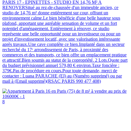
PARIS 17 - EPINETTES - STUDIO EN 14,76 M² A
RENOVERSitué au rez-de-chaussée d'un immeuble ancien, ce
studio de 14,76 m² donne entièrement sur cour, offrant un
environnement calme.Le bien bénéficie d'une belle hauteur sous
plafond, apportant une agréable sensation de volume et un fort
potentiel d'aménagement. Entièrement à rénover, ce studio
représente une belle opportunité pour un investisseur ou pour un
projet d'investissement locatif, avec une valorisation intéressante
après travaux.Une cave complète ce bien.Implanté dans un secteur
recherché du 17ᵉ arrondissement de Paris, à proximité des
commerces et des transports, ce bien offre un emplacement pratique
et attractif.Bien soumis au statut de la copropriété. 2 Lots.Quote part
du budget prévisionnel annuel 579,80 € environ.Taxe foncière :
379€.Pas de procédure en cours.Pour toute demande, merci de
contacter : Luana PARACHE (EI) au (Numéro supprimé) ou par
mail à (Email supprimé)(RSAC PARIS 990 477 408)
8