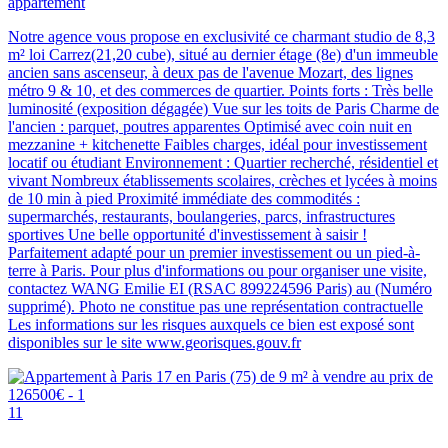
appartement
Notre agence vous propose en exclusivité ce charmant studio de 8,3
m² loi Carrez(21,20 cube), situé au dernier étage (8e) d'un immeuble
ancien sans ascenseur, à deux pas de l'avenue Mozart, des lignes
métro 9 & 10, et des commerces de quartier. Points forts : Très belle
luminosité (exposition dégagée) Vue sur les toits de Paris Charme de
l'ancien : parquet, poutres apparentes Optimisé avec coin nuit en
mezzanine + kitchenette Faibles charges, idéal pour investissement
locatif ou étudiant Environnement : Quartier recherché, résidentiel et
vivant Nombreux établissements scolaires, crèches et lycées à moins
de 10 min à pied Proximité immédiate des commodités :
supermarchés, restaurants, boulangeries, parcs, infrastructures
sportives Une belle opportunité d'investissement à saisir !
Parfaitement adapté pour un premier investissement ou un pied-à-
terre à Paris. Pour plus d'informations ou pour organiser une visite,
contactez WANG Emilie EI (RSAC 899224596 Paris) au (Numéro
supprimé). Photo ne constitue pas une représentation contractuelle
Les informations sur les risques auxquels ce bien est exposé sont
disponibles sur le site www.georisques.gouv.fr
11