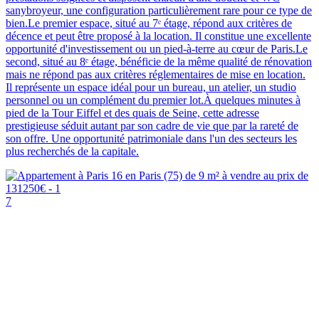
sanybroyeur, une configuration particulièrement rare pour ce type de
bien.Le premier espace, situé au 7ᵉ étage, répond aux critères de
décence et peut être proposé à la location. Il constitue une excellente
opportunité d'investissement ou un pied-à-terre au cœur de Paris.Le
second, situé au 8ᵉ étage, bénéficie de la même qualité de rénovation
mais ne répond pas aux critères réglementaires de mise en location.
Il représente un espace idéal pour un bureau, un atelier, un studio
personnel ou un complément du premier lot.À quelques minutes à
pied de la Tour Eiffel et des quais de Seine, cette adresse
prestigieuse séduit autant par son cadre de vie que par la rareté de
son offre. Une opportunité patrimoniale dans l'un des secteurs les
plus recherchés de la capitale.
7