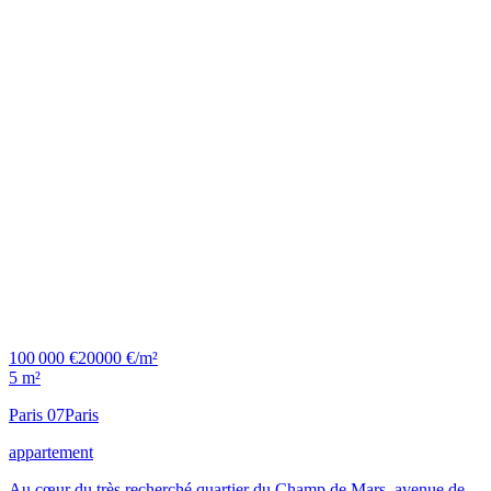
100 000 €
20000 €/m²
5 m²
Paris 07
Paris
appartement
Au cœur du très recherché quartier du Champ de Mars, avenue de