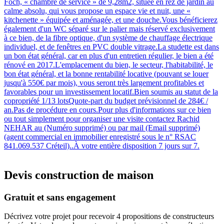
Foch, « chambre de service » de 9,28m2, située en rez de jardin au
calme absolu, qui vous propose un espace vie et nuit, une «
kitchenette » équipée et aménagée, et une douche.Vous bénéficierez
également d'un WC séparé sur le palier mais réservé exclusivement
à ce bien, de la fibre optique, d'un système de chauffage électrique
individuel, et de fenêtres en PVC double vitrage.La studette est dans
un bon état général, car en plus d'un entretien régulier, le bien a été
rénové en 2017.L'emplacement du bien, le secteur, l'habitabilité, le
bon état général, et la bonne rentabilité locative (pouvant se louer
jusqu'à 550€ par mois), vous seront très largement profitables et
favorables pour un investissement locatif.Bien soumis au statut de la
copropriété 1/13 lotsQuote-part du budget prévisionnel de 284€ /
an.Pas de procédure en cours.Pour plus d'informations sur ce bien
ou tout simplement pour organiser une visite contactez Rachid
NEHAR au (Numéro supprimé) ou par mail (Email supprimé)
(agent commercial en immobilier enregistré sous le n° RSAC
841.069.537 Créteil)..À votre entière disposition 7 jours sur 7.
Devis construction de maison
Gratuit et sans engagement
Décrivez votre projet pour recevoir 4 propositions de constructeurs