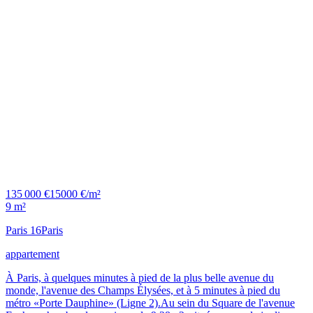
135 000 €
15000 €/m²
9 m²
Paris 16
Paris
appartement
À Paris, à quelques minutes à pied de la plus belle avenue du
monde, l'avenue des Champs Élysées, et à 5 minutes à pied du
métro «Porte Dauphine» (Ligne 2).Au sein du Square de l'avenue