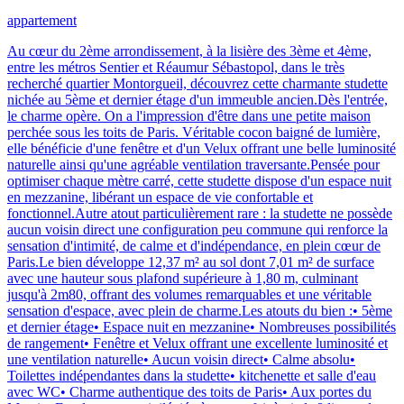
appartement
Au cœur du 2ème arrondissement, à la lisière des 3ème et 4ème,
entre les métros Sentier et Réaumur Sébastopol, dans le très
recherché quartier Montorgueil, découvrez cette charmante studette
nichée au 5ème et dernier étage d'un immeuble ancien.Dès l'entrée,
le charme opère. On a l'impression d'être dans une petite maison
perchée sous les toits de Paris. Véritable cocon baigné de lumière,
elle bénéficie d'une fenêtre et d'un Velux offrant une belle luminosité
naturelle ainsi qu'une agréable ventilation traversante.Pensée pour
optimiser chaque mètre carré, cette studette dispose d'un espace nuit
en mezzanine, libérant un espace de vie confortable et
fonctionnel.Autre atout particulièrement rare : la studette ne possède
aucun voisin direct une configuration peu commune qui renforce la
sensation d'intimité, de calme et d'indépendance, en plein cœur de
Paris.Le bien développe 12,37 m² au sol dont 7,01 m² de surface
avec une hauteur sous plafond supérieure à 1,80 m, culminant
jusqu'à 2m80, offrant des volumes remarquables et une véritable
sensation d'espace, avec plein de charme.Les atouts du bien :• 5ème
et dernier étage• Espace nuit en mezzanine• Nombreuses possibilités
de rangement• Fenêtre et Velux offrant une excellente luminosité et
une ventilation naturelle• Aucun voisin direct• Calme absolu•
Toilettes indépendantes dans la studette• kitchenette et salle d'eau
avec WC• Charme authentique des toits de Paris• Aux portes du