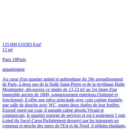
135 000 €
10385 €/m²
13 m²
Paris 18
Paris
appartement
Au cœur d'un quartier animé et authentique du 18e arrondissement
de Paris, à deux pas de la Halle Saint-Pierre et de la mythique Butte
Montmartre, découvrez ce studio de 13,23 m² au 1er étage d'un
immeuble ancien de 1800, soigneusement entretenu.Optimisé et
fonctionnel, il offre une pièce principale avec coin cuisine équipée,
une salle de douche avec WC, toutes deux dotées de leur fenêtre.
Exposé ouest sur cour, il garantit calme absolu.Vivant et
commerçant, le quartier regorge de services et est à seulement 5 min
à pied du Sacré-Cœur.Parfaitement desservi par les transports en
commun et proche des gares de l'Est et du Nord, il séduira étudiants,