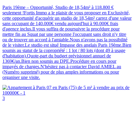
Paris 19ème – Opportunité, Studio de 18,54m² à 118.800 €
seulement !Fortis Immo a le plaisir de vous proposer en Exclusivité,
cette opportunité d'acquérir un studio de 18,54m² carrez d'une valeur
sans occupant de 140.000€ vendu aujourd'hui à 90.000€ frais
d'agence inclus.Il vous suffira de poursuivre la procédure pour
mettre fin au Squat par une personne l'occupant sans droit n'y titre
ou de trouver un accord à l'amiable.Nous n'avons pas la possibilité
de le visiter.Le studio est situé Impasse des anglais Paris 19ème.Bien
soumis au statut de la copropriété : 1 lot / 80 lots (dont 49 à usage
d'habitation).Quote-part du budget prévisionnel annuel de
1369€/an.Bien non soumis au DPE.Procédure en cours pour
impayés de charges.N'hésitez pas à contacter David AMIEL au
(Numéro supprimé) pour de plus amples informations ou pour
organiser une visite.
3