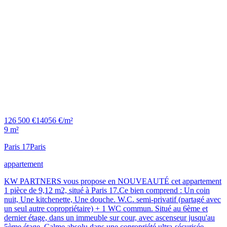
126 500 €
14056 €/m²
9 m²
Paris 17
Paris
appartement
KW PARTNERS vous propose en NOUVEAUTÉ cet appartement
1 pièce de 9,12 m2, situé à Paris 17.Ce bien comprend : Un coin
nuit, Une kitchenette, Une douche. W.C. semi-privatif (partagé avec
un seul autre copropriétaire) + 1 WC commun. Situé au 6ème et
dernier étage, dans un immeuble sur cour, avec ascenseur jusqu'au
5ème étage. Calme absolu dans une copropriété ultra-sécurisée,