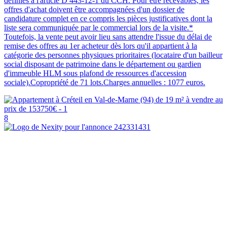
définies à l'article D 443-12-1 du CCH. Pour être recevables, les
offres d'achat doivent être accompagnées d'un dossier de
candidature complet en ce compris les pièces justificatives dont la
liste sera communiquée par le commercial lors de la visite.*
Toutefois, la vente peut avoir lieu sans attendre l'issue du délai de
remise des offres au 1er acheteur dès lors qu'il appartient à la
catégorie des personnes physiques prioritaires (locataire d'un bailleur
social disposant de patrimoine dans le département ou gardien
d'immeuble HLM sous plafond de ressources d'accession
sociale).Copropriété de 71 lots.Charges annuelles : 1077 euros.
8