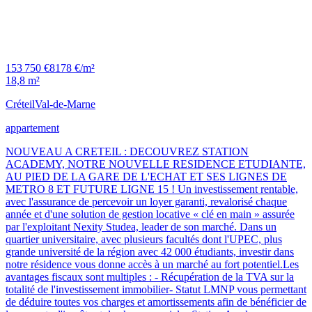
153 750 €
8178 €/m²
18,8 m²
Créteil
Val-de-Marne
appartement
NOUVEAU A CRETEIL : DECOUVREZ STATION
ACADEMY, NOTRE NOUVELLE RESIDENCE ETUDIANTE,
AU PIED DE LA GARE DE L'ECHAT ET SES LIGNES DE
METRO 8 ET FUTURE LIGNE 15 ! Un investissement rentable,
avec l'assurance de percevoir un loyer garanti, revalorisé chaque
année et d'une solution de gestion locative « clé en main » assurée
par l'exploitant Nexity Studea, leader de son marché. Dans un
quartier universitaire, avec plusieurs facultés dont l'UPEC, plus
grande université de la région avec 42 000 étudiants, investir dans
notre résidence vous donne accès à un marché au fort potentiel.Les
avantages fiscaux sont multiples : - Récupération de la TVA sur la
totalité de l'investissement immobilier- Statut LMNP vous permettant
de déduire toutes vos charges et amortissements afin de bénéficier de