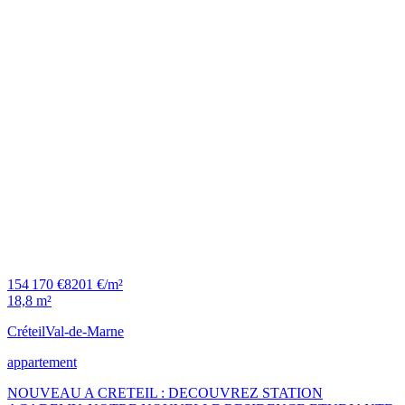
154 170 €
8201 €/m²
18,8 m²
Créteil
Val-de-Marne
appartement
NOUVEAU A CRETEIL : DECOUVREZ STATION