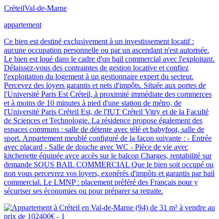
Créteil
Val-de-Marne
appartement
Ce bien est destiné exclusivement à un investissement locatif :
aucune occupation personnelle ou par un ascendant n'est autorisée.
Le bien est loué dans le cadre d'un bail commercial avec l'exploitant.
Délaissez-vous des contraintes de gestion locative et confiez
l'exploitation du logement à un gestionnaire expert du secteur.
Percevez des loyers garantis et nets d'impôts. Située aux portes de
l'Université Paris Est Créteil, à proximité immédiate des commerces
et à moins de 10 minutes à pied d'une station de métro, de
l'Université Paris Créteil Est, de l'IUT Créteil Vitry et de la Faculté
de Sciences et Technologie. La résidence propose également des
espaces communs : salle de détente avec télé et babyfoot, salle de
sport. Appartement meublé configuré de la façon suivante : - Entrée
avec placard - Salle de douche avec WC - Pièce de vie avec
kitchenette équipée avce accès sur le balcon Charges, rentabilité sur
demande SOUS BAIL COMMERCIAL Que le bien soit occupé ou
non vous percevrez vos loyers, exonérés d'impôts et garantis par bail
commercial. Le LMNP : placement préféré des Français pour y
sécuriser ses économies ou pour préparer sa retraite.