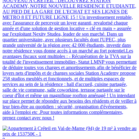
NOUVEAU A CRETEIL : DECOUVREZ STATION
ACADEMY, NOTRE NOUVELLE RESIDENCE ETUDIANTE,
AU PIED DE LA GARE DE L'ECHAT ET SES LIGNES DE
METRO 8 ET FUTURE LIGNE 15 ! Un investissement rentable,
avec l'assurance de percevoir un loyer garanti, revalorisé chaque
année et d'une solution de gestion locative « clé en main » assurée
par l'exploitant Nexity Studea, leader de son marché. Dans un
quartier universitaire, avec plusieurs facultés dont l'UPEC, plus
grande université de la région avec 42 000 étudiants, investir dans
notre résidence vous donne accès à un marché au fort potentiel.Les
avantages fiscaux sont multiples : - Récupération de la TVA sur la
totalité de l'investissement immobilier- Statut LMNP vous permettant
de déduire toutes vos charges et amortissements afin de bénéficier de
loyers nets d'impôts et de charges sociales Station Academy propose
258 studios meublés et fonctionnels, et de multiples espaces de
services au sein de la résidence : hall d'accueil, cuisine partagée,
salle de vie commune, salle coworking, terrasse partagée sur le
coeur d'îlot et même un magnifique rooftop aménagé ! Un intendant
sur place permet de répondre aux besoins des résidents et de veiller à
leur bien-être au quotidien : sécurité, organisation d'événements,
aide à l'emploi etc .Pour toutes informations complémentaires,
prenez contact avec nous !