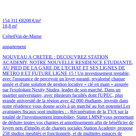
154 311 €
8208 €/m²
18,8 m²
Créteil
Val-de-Marne
appartement
NOUVEAU A CRETEIL : DECOUVREZ STATION
ACADEMY, NOTRE NOUVELLE RESIDENCE ETUDIANTE,
AU PIED DE LA GARE DE L'ECHAT ET SES LIGNES DE
METRO 8 ET FUTURE LIGNE 15 ! Un investissement rentable,
avec l'assurance de percevoir un loyer garanti, revalorisé chaque
année et d'une solution de gestion locative « clé en main » assurée
par l'exploitant Nexity Studea, leader de son marché. Dans un
quartier universitaire, avec plusieurs facultés dont l'UPEC, plus
grande université de la région avec 42 000 étudiants, investir dans
notre résidence vous donne accès à un marché au fort potentiel.Les
avantages fiscaux sont multiples : - Récupération de la TVA sur la
totalité de l'investissement immobilier- Statut LMNP vous permettant
de déduire toutes vos charges et amortissements afin de bénéficier de
loyers nets d'impôts et de charges sociales Station Academy propose
258 studios meublés et fonctionnels, et de multiples espaces de