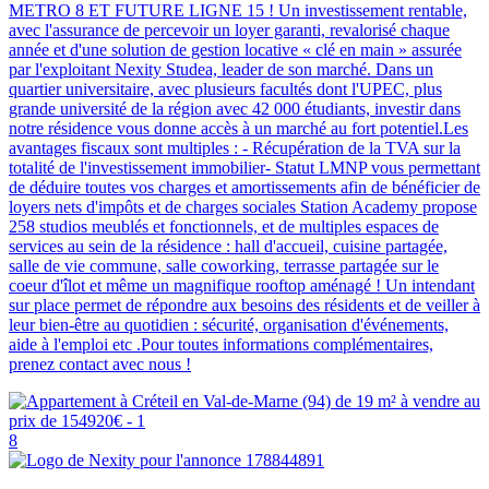
METRO 8 ET FUTURE LIGNE 15 ! Un investissement rentable,
avec l'assurance de percevoir un loyer garanti, revalorisé chaque
année et d'une solution de gestion locative « clé en main » assurée
par l'exploitant Nexity Studea, leader de son marché. Dans un
quartier universitaire, avec plusieurs facultés dont l'UPEC, plus
grande université de la région avec 42 000 étudiants, investir dans
notre résidence vous donne accès à un marché au fort potentiel.Les
avantages fiscaux sont multiples : - Récupération de la TVA sur la
totalité de l'investissement immobilier- Statut LMNP vous permettant
de déduire toutes vos charges et amortissements afin de bénéficier de
loyers nets d'impôts et de charges sociales Station Academy propose
258 studios meublés et fonctionnels, et de multiples espaces de
services au sein de la résidence : hall d'accueil, cuisine partagée,
salle de vie commune, salle coworking, terrasse partagée sur le
coeur d'îlot et même un magnifique rooftop aménagé ! Un intendant
sur place permet de répondre aux besoins des résidents et de veiller à
leur bien-être au quotidien : sécurité, organisation d'événements,
aide à l'emploi etc .Pour toutes informations complémentaires,
prenez contact avec nous !
8