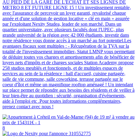
AU PIED DE LA GARE DE L'ECHAT ET SES LIGNES DE
METRO 8 ET FUTURE LIGNE 15 ! Un investissement rentable,
avec l'assurance de percevoir un loyer garanti, revalorisé chaque
année et d'une solution de gestion locative « clé en main » assurée
par l'exploitant Nexity Studea, leader de son marché. Dans un
quartier universitaire, avec plusieurs facultés dont l'UPEC, plus
grande université de la région avec 42 000 étudiants, investir dans
notre résidence vous donne accès à un marché au fort potentiel.Les
avantages fiscaux sont multiples : - Récupération de la TVA sur la
totalité de l'investissement immobilier- Statut LMNP vous permettant
de déduire toutes vos charges et amortissements afin de bénéficier de
loyers nets d'impôts et de charges sociales Station Academy propose
258 studios meublés et fonctionnels, et de multiples espaces de
services au sein de la résidence : hall d'accueil, cuisine partagée,
salle de vie commune, salle coworking, terrasse partagée sur le
coeur d'îlot et même un magnifique rooftop aménagé ! Un intendant
sur place permet de répondre aux besoins des résidents et de veiller à
leur bien-être au quotidien : sécurité, organisation d'événements,
aide à l'emploi etc .Pour toutes informations complémentaires,
prenez contact avec nous !
8