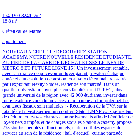
154 920 €
8240 €/m²
18,8 m²
Créteil
Val-de-Marne
appartement
NOUVEAU A CRETEIL : DECOUVREZ STATION
ACADEMY, NOTRE NOUVELLE RESIDENCE ETUDIANTE,
AU PIED DE LA GARE DE L'ECHAT ET SES LIGNES DE
METRO 8 ET FUTURE LIGNE 15 ! Un investissement rentable,
avec l'assurance de percevoir un loyer garanti, revalorisé chaque
année et d'une solution de gestion locative « clé en main » assurée
par l'exploitant Nexity Studea, leader de son marché. Dans un
quartier universitaire, avec plusieurs facultés dont l'UPEC, plus
grande université de la région avec 42 000 étudiants, investir dans
notre résidence vous donne accès à un marché au fort potentiel.Les
avantages fiscaux sont multiples : - Récupération de la TVA sur la
totalité de l'investissement immobilier- Statut LMNP vous permettant
de déduire toutes vos charges et amortissements afin de bénéficier de
loyers nets d'impôts et de charges sociales Station Academy propose
258 studios meublés et fonctionnels, et de multiples espaces de
services au sein de la résidence : hall d'accueil, cuisine partagée,