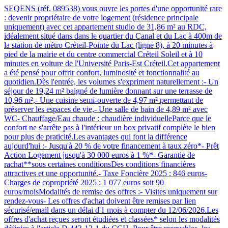
SEQENS (réf. 089538) vous ouvre les portes d'une opportunité rare
: devenir propriétaire de votre logement (résidence principale
uniquement) avec cet appartement studio de 31,86 m² au RDC,
idéalement situé dans dans le quartier du Canal et du Lac à 400m de
la station de métro Créteil-Pointe du Lac (ligne 8), à 20 minutes à
pied de la mairie et du centre commercial Créteil Soleil et à 10
minutes en voiture de l'Université Paris-Est Créteil.Cet appartement
a été pensé pour offrir confort, luminosité et fonctionnalité au
quotidien.Dès l'entrée, les volumes s'expriment naturellement :- Un
séjour de 19,24 m² baigné de lumière donnant sur une terrasse de
10,96 m²,- Une cuisine semi-ouverte de 4,97 m² permettant de
préserver les espaces de vie,- Une salle de bain de 4,89 m² avec
WC- Chauffage/Eau chaude : chaudière individuelleParce que le
confort ne s'arrête pas à l'intérieur un box privatif complète le bien
pour plus de praticité.Les avantages qui font la différence
aujourd'hui :- Jusqu'à 20 % de votre financement à taux zéro*- Prêt
Action Logement jusqu'à 30 000 euros à 1 %*- Garantie de
rachat**sous certaines conditionsDes conditions financières
attractives et une opportunité.- Taxe Foncière 2025 : 846 euros-
Charges de copropriété 2025 : 1 077 euros soit 90
euros/moisModalités de remise des offres :- Visites uniquement sur
rendez-vous- Les offres d'achat doivent être remises par lien
sécurisé/email dans un délai d'1 mois à compter du 12/06/2026.Les
offres d'achat reçues seront étudiées et classées* selon les modalités