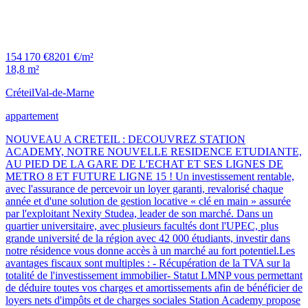
154 170 €
8201 €/m²
18,8 m²
Créteil
Val-de-Marne
appartement
NOUVEAU A CRETEIL : DECOUVREZ STATION
ACADEMY, NOTRE NOUVELLE RESIDENCE ETUDIANTE,
AU PIED DE LA GARE DE L'ECHAT ET SES LIGNES DE
METRO 8 ET FUTURE LIGNE 15 ! Un investissement rentable,
avec l'assurance de percevoir un loyer garanti, revalorisé chaque
année et d'une solution de gestion locative « clé en main » assurée
par l'exploitant Nexity Studea, leader de son marché. Dans un
quartier universitaire, avec plusieurs facultés dont l'UPEC, plus
grande université de la région avec 42 000 étudiants, investir dans
notre résidence vous donne accès à un marché au fort potentiel.Les
avantages fiscaux sont multiples : - Récupération de la TVA sur la
totalité de l'investissement immobilier- Statut LMNP vous permettant
de déduire toutes vos charges et amortissements afin de bénéficier de
loyers nets d'impôts et de charges sociales Station Academy propose