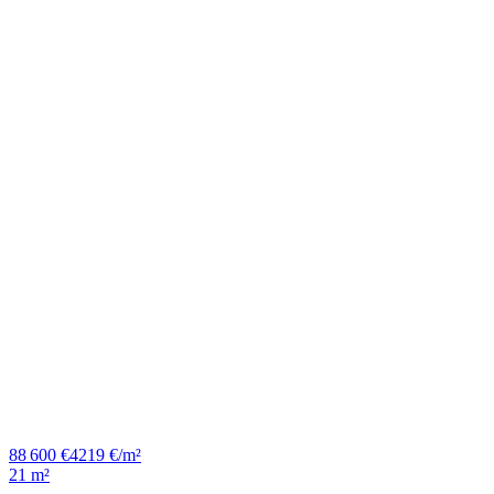
88 600 €
4219 €/m²
21 m²