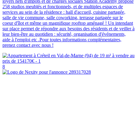
loyers nets d'impôts et de charges sociales Station Academy propose
258 studios meublés et fonctionnels, et de multiples espaces de
services au sein de la résidence : hall d'accueil, cuisine partagée,
salle de vie commune, salle coworking, terrasse partagée sur le
coeur d'îlot et même un magnifique rooftop aménagé ! Un intendant
sur place permet de répondre aux besoins des résidents et de veiller à
leur bien-être au quotidien : sécurité, organisation d'événements,
aide à l'emploi etc .Pour toutes informations complémentaires,
prenez contact avec nous !
8