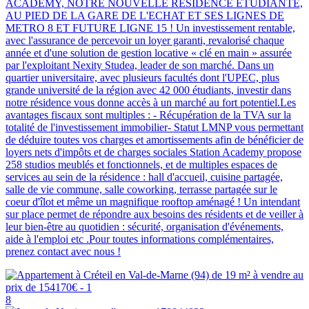
ACADEMY, NOTRE NOUVELLE RESIDENCE ETUDIANTE,
AU PIED DE LA GARE DE L'ECHAT ET SES LIGNES DE
METRO 8 ET FUTURE LIGNE 15 ! Un investissement rentable,
avec l'assurance de percevoir un loyer garanti, revalorisé chaque
année et d'une solution de gestion locative « clé en main » assurée
par l'exploitant Nexity Studea, leader de son marché. Dans un
quartier universitaire, avec plusieurs facultés dont l'UPEC, plus
grande université de la région avec 42 000 étudiants, investir dans
notre résidence vous donne accès à un marché au fort potentiel.Les
avantages fiscaux sont multiples : - Récupération de la TVA sur la
totalité de l'investissement immobilier- Statut LMNP vous permettant
de déduire toutes vos charges et amortissements afin de bénéficier de
loyers nets d'impôts et de charges sociales Station Academy propose
258 studios meublés et fonctionnels, et de multiples espaces de
services au sein de la résidence : hall d'accueil, cuisine partagée,
salle de vie commune, salle coworking, terrasse partagée sur le
coeur d'îlot et même un magnifique rooftop aménagé ! Un intendant
sur place permet de répondre aux besoins des résidents et de veiller à
leur bien-être au quotidien : sécurité, organisation d'événements,
aide à l'emploi etc .Pour toutes informations complémentaires,
prenez contact avec nous !
8