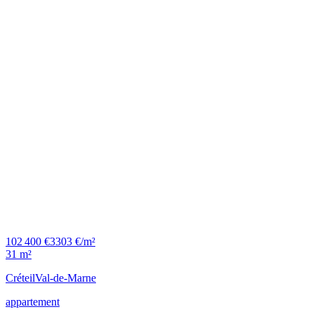
102 400 €
3303 €/m²
31 m²
Créteil
Val-de-Marne
appartement