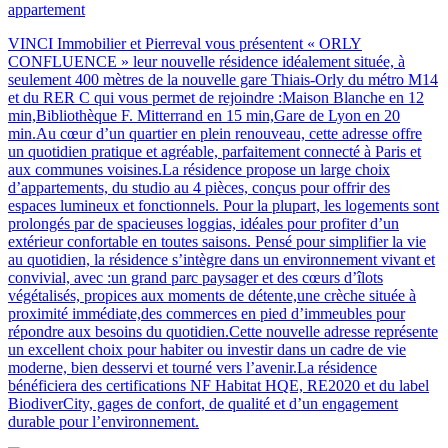
appartement
VINCI Immobilier et Pierreval vous présentent « ORLY
CONFLUENCE » leur nouvelle résidence idéalement située, à
seulement 400 mètres de la nouvelle gare Thiais-Orly du métro M14
et du RER C qui vous permet de rejoindre :Maison Blanche en 12
min,Bibliothèque F. Mitterrand en 15 min,Gare de Lyon en 20
min.Au cœur d’un quartier en plein renouveau, cette adresse offre
un quotidien pratique et agréable, parfaitement connecté à Paris et
aux communes voisines.La résidence propose un large choix
d’appartements, du studio au 4 pièces, conçus pour offrir des
espaces lumineux et fonctionnels. Pour la plupart, les logements sont
prolongés par de spacieuses loggias, idéales pour profiter d’un
extérieur confortable en toutes saisons. Pensé pour simplifier la vie
au quotidien, la résidence s’intègre dans un environnement vivant et
convivial, avec :un grand parc paysager et des cœurs d’îlots
végétalisés, propices aux moments de détente,une crèche située à
proximité immédiate,des commerces en pied d’immeubles pour
répondre aux besoins du quotidien.Cette nouvelle adresse représente
un excellent choix pour habiter ou investir dans un cadre de vie
moderne, bien desservi et tourné vers l’avenir.La résidence
bénéficiera des certifications NF Habitat HQE, RE2020 et du label
BiodiverCity, gages de confort, de qualité et d’un engagement
durable pour l’environnement.