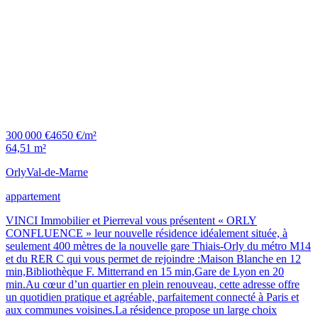
300 000 €
4650 €/m²
64,51 m²
Orly
Val-de-Marne
appartement
VINCI Immobilier et Pierreval vous présentent « ORLY
CONFLUENCE » leur nouvelle résidence idéalement située, à
seulement 400 mètres de la nouvelle gare Thiais-Orly du métro M14
et du RER C qui vous permet de rejoindre :Maison Blanche en 12
min,Bibliothèque F. Mitterrand en 15 min,Gare de Lyon en 20
min.Au cœur d’un quartier en plein renouveau, cette adresse offre
un quotidien pratique et agréable, parfaitement connecté à Paris et
aux communes voisines.La résidence propose un large choix