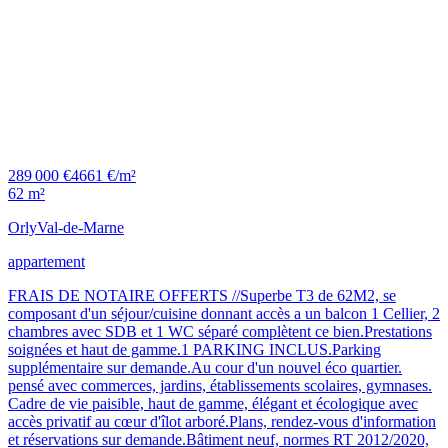
289 000 €
4661 €/m²
62 m²
Orly
Val-de-Marne
appartement
FRAIS DE NOTAIRE OFFERTS //Superbe T3 de 62M2, se
composant d'un séjour/cuisine donnant accès a un balcon 1 Cellier, 2
chambres avec SDB et 1 WC séparé complètent ce bien.Prestations
soignées et haut de gamme.1 PARKING INCLUS.Parking
supplémentaire sur demande.Au cour d'un nouvel éco quartier.
pensé avec commerces, jardins, établissements scolaires, gymnases.
Cadre de vie paisible, haut de gamme, élégant et écologique avec
accès privatif au cœur d'îlot arboré.Plans, rendez-vous d'information
et réservations sur demande.Bâtiment neuf, normes RT 2012/2020,