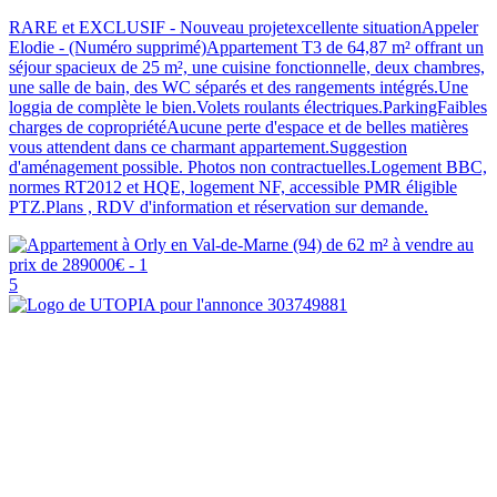
RARE et EXCLUSIF - Nouveau projetexcellente situationAppeler
Elodie - (Numéro supprimé)Appartement T3 de 64,87 m² offrant un
séjour spacieux de 25 m², une cuisine fonctionnelle, deux chambres,
une salle de bain, des WC séparés et des rangements intégrés.Une
loggia de complète le bien.Volets roulants électriques.ParkingFaibles
charges de copropriétéAucune perte d'espace et de belles matières
vous attendent dans ce charmant appartement.Suggestion
d'aménagement possible. Photos non contractuelles.Logement BBC,
normes RT2012 et HQE, logement NF, accessible PMR éligible
PTZ.Plans , RDV d'information et réservation sur demande.
5