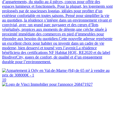
d’appartements, du studio au 4 pièces, conçus pour offrir des
espaces lumineux et fonctionnels. Pour la plupart, les logements sont
prolongés par de spacieuses loggias, idéales pour profiter d’un
extérieur confortable en toutes saisons. Pensé pour simplifier la vie
au quotidien, la résidence s’intègre dans un environnement vivant et
convivial, avec :un grand parc paysager et des cœurs d’îlots
végétalisés, propices aux moments de détente,une crèche située à
proximité immédiate,des commerces en pied d’immeubles pour
répondre aux besoins du quotidien.Cette nouvelle adresse représente
un excellent choix pour habiter ou investir dans un cadre de vie
moderne, bien desservi et tourné vers l’avenir.La résidence
bénéficiera des certifications NF Habitat HQE, RE2020 et du label
BiodiverCity, gages de confort, de qualité et d’un engagement
durable pour l’environnement.
10