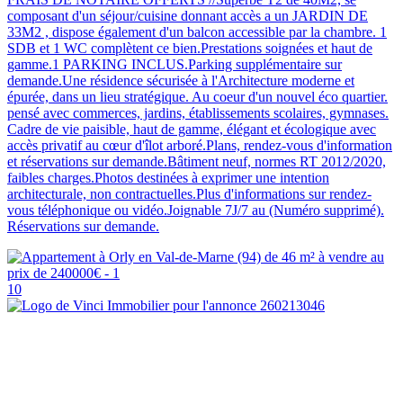
composant d'un séjour/cuisine donnant accès a un JARDIN DE
33M2 , dispose également d'un balcon accessible par la chambre. 1
SDB et 1 WC complètent ce bien.Prestations soignées et haut de
gamme.1 PARKING INCLUS.Parking supplémentaire sur
demande.Une résidence sécurisée à l'Architecture moderne et
épurée, dans un lieu stratégique. Au coeur d'un nouvel éco quartier.
pensé avec commerces, jardins, établissements scolaires, gymnases.
Cadre de vie paisible, haut de gamme, élégant et écologique avec
accès privatif au cœur d'îlot arboré.Plans, rendez-vous d'information
et réservations sur demande.Bâtiment neuf, normes RT 2012/2020,
faibles charges.Photos destinées à exprimer une intention
architecturale, non contractuelles.Plus d'informations sur rendez-
vous téléphonique ou vidéo.Joignable 7J/7 au (Numéro supprimé).
Réservations sur demande.
10