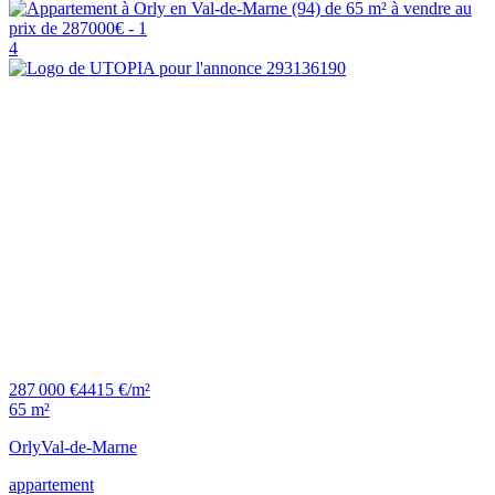
4
287 000 €
4415 €/m²
65 m²
Orly
Val-de-Marne
appartement