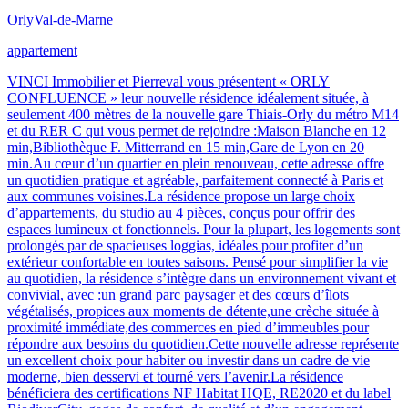
Orly
Val-de-Marne
appartement
VINCI Immobilier et Pierreval vous présentent « ORLY
CONFLUENCE » leur nouvelle résidence idéalement située, à
seulement 400 mètres de la nouvelle gare Thiais-Orly du métro M14
et du RER C qui vous permet de rejoindre :Maison Blanche en 12
min,Bibliothèque F. Mitterrand en 15 min,Gare de Lyon en 20
min.Au cœur d’un quartier en plein renouveau, cette adresse offre
un quotidien pratique et agréable, parfaitement connecté à Paris et
aux communes voisines.La résidence propose un large choix
d’appartements, du studio au 4 pièces, conçus pour offrir des
espaces lumineux et fonctionnels. Pour la plupart, les logements sont
prolongés par de spacieuses loggias, idéales pour profiter d’un
extérieur confortable en toutes saisons. Pensé pour simplifier la vie
au quotidien, la résidence s’intègre dans un environnement vivant et
convivial, avec :un grand parc paysager et des cœurs d’îlots
végétalisés, propices aux moments de détente,une crèche située à
proximité immédiate,des commerces en pied d’immeubles pour
répondre aux besoins du quotidien.Cette nouvelle adresse représente
un excellent choix pour habiter ou investir dans un cadre de vie
moderne, bien desservi et tourné vers l’avenir.La résidence
bénéficiera des certifications NF Habitat HQE, RE2020 et du label