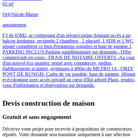
65 m²
Orly
Val-de-Marne
appartement
F3 de 65M2, se composant d'un séjour/cuisine donnant accès a un
balcon lumineux, rectangle.2 chambres , 1 placard, 1 SDB et 1 WC
séparé complètent ce bien.Prestations soignées et haut de gamme.1
PARKING INCLUS.Parking supplémentaire sur demande.- Offre
commerciale en cours : FRAIS DE NOTAIRE OFFERTS -Au cour
d'un nouvel éco quartier. pensé avec commerces, jardins,
établissements scolaires, gymnases à 400m du METRO 14 - ORLY
PONT DE RUNGIS. Cadre de vie paisible, haut de gamme, élégant
et écologique avec accès privatif au cœur d'îlot arboré.Plans, rendez-
vous d'information et réservations sur demande.
Devis construction de maison
Gratuit et sans engagement
Décrivez votre projet pour recevoir 4 propositions de constructeurs
réputés. Votre demande sera transmise uniquement à une sélection