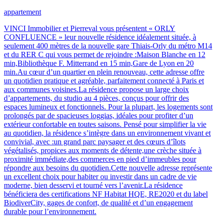
appartement
VINCI Immobilier et Pierreval vous présentent « ORLY
CONFLUENCE » leur nouvelle résidence idéalement située, à
seulement 400 mètres de la nouvelle gare Thiais-Orly du métro M14
et du RER C qui vous permet de rejoindre :Maison Blanche en 12
min,Bibliothèque F. Mitterrand en 15 min,Gare de Lyon en 20
min.Au cœur d’un quartier en plein renouveau, cette adresse offre
un quotidien pratique et agréable, parfaitement connecté à Paris et
aux communes voisines.La résidence propose un large choix
d’appartements, du studio au 4 pièces, conçus pour offrir des
espaces lumineux et fonctionnels. Pour la plupart, les logements sont
prolongés par de spacieuses loggias, idéales pour profiter d’un
extérieur confortable en toutes saisons. Pensé pour simplifier la vie
au quotidien, la résidence s’intègre dans un environnement vivant et
convivial, avec :un grand parc paysager et des cœurs d’îlots
végétalisés, propices aux moments de détente,une crèche située à
proximité immédiate,des commerces en pied d’immeubles pour
répondre aux besoins du quotidien.Cette nouvelle adresse représente
un excellent choix pour habiter ou investir dans un cadre de vie
moderne, bien desservi et tourné vers l’avenir.La résidence
bénéficiera des certifications NF Habitat HQE, RE2020 et du label
BiodiverCity, gages de confort, de qualité et d’un engagement
durable pour l’environnement.