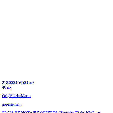
218 000 €
5450 €/m²
40 m²
Orly
Val-de-Marne
appartement
FRAIS DE NOTAIRE OFFERTS //Superbe T2 de 40M2, se