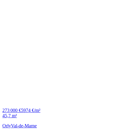
273 000 €
5974 €/m²
45,7 m²
Orly
Val-de-Marne