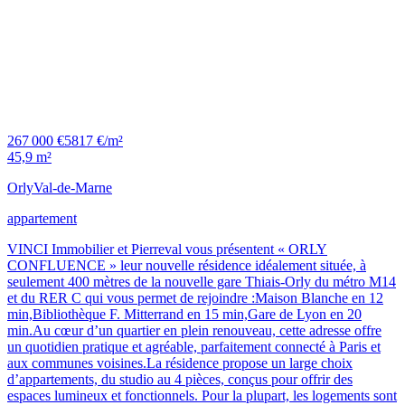
267 000 €
5817 €/m²
45,9 m²
Orly
Val-de-Marne
appartement
VINCI Immobilier et Pierreval vous présentent « ORLY
CONFLUENCE » leur nouvelle résidence idéalement située, à
seulement 400 mètres de la nouvelle gare Thiais-Orly du métro M14
et du RER C qui vous permet de rejoindre :Maison Blanche en 12
min,Bibliothèque F. Mitterrand en 15 min,Gare de Lyon en 20
min.Au cœur d’un quartier en plein renouveau, cette adresse offre
un quotidien pratique et agréable, parfaitement connecté à Paris et
aux communes voisines.La résidence propose un large choix
d’appartements, du studio au 4 pièces, conçus pour offrir des
espaces lumineux et fonctionnels. Pour la plupart, les logements sont