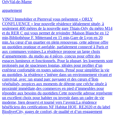
Orly
Val-de-Marne
appartement
VINCI Immobilier et Pierreval vous présentent « ORLY
CONFLUENCE » leur nouvelle résidence idéalement située, à
seulement 400 mètres de la nouvelle gare Thiais-Orly du métro M14
et du RER C qui vous permet de rejoindre :Maison Blanche en 12
min,Bibliothèque F. Mitterrand en 15 min,Gare de Lyon en 20
min.Au cœur d’un quartier en plein renouveau, cette adresse offre
un quotidien pratique et agréable, parfaitement connecté à Paris et
aux communes voisines.La résidence propose un large choix
d’appartements, du studio au 4 pièces, conçus pour offrir des
espaces lumineux et fonctionnels. Pour la plupart, les logements sont
prolongés par de spacieuses loggias, idéales pour profiter d’un
extérieur confortable en toutes saisons. Pensé pour simplifier la vie
au quotidien, la résidence s’intègre dans un environnement vivant et
convivial, avec :un grand parc paysager et des cœurs d’îlots
végétalisés, propices aux moments de détente,une crèche située à
proximité immédiate,des commerces en pied d’immeubles pour
répondre aux besoins du quotidien.Cette nouvelle adresse représente
un excellent choix pour habiter ou investir dans un cadre de vie
moderne, bien desservi et tourné vers l’avenir.La résidence
bénéficiera des certifications NF Habitat HQE, RE2020 et du label
BiodiverCity, gages de confort, de qualité et d’un engagement