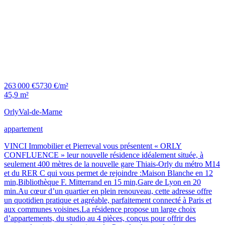
263 000 €
5730 €/m²
45,9 m²
Orly
Val-de-Marne
appartement
VINCI Immobilier et Pierreval vous présentent « ORLY
CONFLUENCE » leur nouvelle résidence idéalement située, à
seulement 400 mètres de la nouvelle gare Thiais-Orly du métro M14
et du RER C qui vous permet de rejoindre :Maison Blanche en 12
min,Bibliothèque F. Mitterrand en 15 min,Gare de Lyon en 20
min.Au cœur d’un quartier en plein renouveau, cette adresse offre
un quotidien pratique et agréable, parfaitement connecté à Paris et
aux communes voisines.La résidence propose un large choix
d’appartements, du studio au 4 pièces, conçus pour offrir des