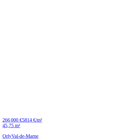
266 000 €
5814 €/m²
45,75 m²
Orly
Val-de-Marne