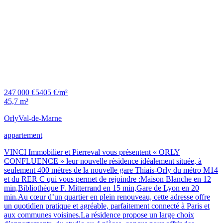
247 000 €
5405 €/m²
45,7 m²
Orly
Val-de-Marne
appartement
VINCI Immobilier et Pierreval vous présentent « ORLY
CONFLUENCE » leur nouvelle résidence idéalement située, à
seulement 400 mètres de la nouvelle gare Thiais-Orly du métro M14
et du RER C qui vous permet de rejoindre :Maison Blanche en 12
min,Bibliothèque F. Mitterrand en 15 min,Gare de Lyon en 20
min.Au cœur d’un quartier en plein renouveau, cette adresse offre
un quotidien pratique et agréable, parfaitement connecté à Paris et
aux communes voisines.La résidence propose un large choix