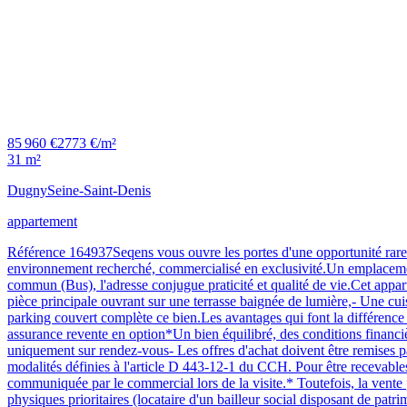
85 960 €
2773 €/m²
31 m²
Dugny
Seine-Saint-Denis
appartement
Référence 164937Seqens vous ouvre les portes d'une opportunité rar
environnement recherché, commercialisé en exclusivité.Un emplacemen
commun (Bus), l'adresse conjugue praticité et qualité de vie.Cet appart
pièce principale ouvrant sur une terrasse baignée de lumière,- Une cuis
parking couvert complète ce bien.Les avantages qui font la différence
assurance revente en option*Un bien équilibré, des conditions financièr
uniquement sur rendez-vous- Les offres d'achat doivent être remises pa
modalités définies à l'article D 443-12-1 du CCH. Pour être recevables,
communiquée par le commercial lors de la visite.* Toutefois, la vente pe
physiques prioritaires (locataire d'un bailleur social disposant de p