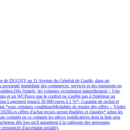
ommune de DUGNY au 11 Avenue du Général de Gaulle, dans un
 proximité immédiate des commerces, services et des transports en
uotidien.Dès l'entrée, les volumes s'expriment naturellement :- Une
ins et un WCParce que le confort ne s'arrête pas à l'intérieur un
ction Logement jusqu'à 30 000 euros à 1 %*- Garantie de rachat et
tat.*sous certaines conditionsModalités de remise des offres :- Visites
2026Les offres d'achat reçues seront étudiées et classées* selon les
e complet en ce compris les pièces justificatives dont la liste sera
acheteur dès lors qu'il appartient à la catégorie des personnes
 ressources d'accession sociale).