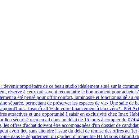
e : devenir propriétaire de ce beau studio idéalement situé sur la c
t, réservé à ceux qui savent reconnaître le bon moment pour acheter.A
ement a été pensé pour offrir confort, luminosité et fonctionnalité au q
ine séparée, permettant de préserver les espaces de vie- Une salle de ba
 aujourd'hui :- Jusqu'à 20 % de votre financement à taux zéro*- Prêt A
es attractives et une opportunité à saisir en exclusivité chez Imax Habi
r lien sécurisé reçu email dans un délai de 15 jours à compter du 07/04/
 les offres d'achat doivent être accompagnées d'un dossier de candidatur
ut avoir lieu sans attendre l'issue du délai de remise des offres au 1er 
atrimoine dans le département ou gardien d'immeuble HLM sous plafond de