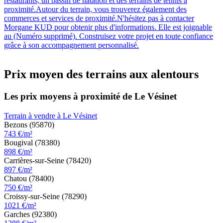
restaurants, un bassin de natation et des terrains de tennis à
proximité.Autour du terrain, vous trouverez également des
commerces et services de proximité.N'hésitez pas à contacter
Morgane KUD pour obtenir plus d'informations. Elle est joignable
au (Numéro supprimé). Construisez votre projet en toute confiance
grâce à son accompagnement personnalisé.
Prix moyen des terrains aux alentours
Les prix moyens à proximité de Le Vésinet
Terrain à vendre à Le Vésinet
Bezons (95870)
743 €/m²
Bougival (78380)
898 €/m²
Carrières-sur-Seine (78420)
897 €/m²
Chatou (78400)
750 €/m²
Croissy-sur-Seine (78290)
1021 €/m²
Garches (92380)