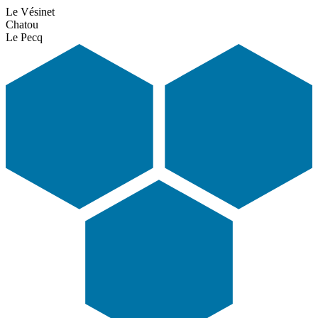
Le Vésinet
Chatou
Le Pecq