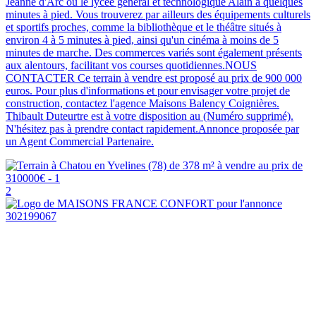
Jeanne d'Arc ou le lycée général et technologique Alain à quelques
minutes à pied. Vous trouverez par ailleurs des équipements culturels
et sportifs proches, comme la bibliothèque et le théâtre situés à
environ 4 à 5 minutes à pied, ainsi qu'un cinéma à moins de 5
minutes de marche. Des commerces variés sont également présents
aux alentours, facilitant vos courses quotidiennes.NOUS
CONTACTER Ce terrain à vendre est proposé au prix de 900 000
euros. Pour plus d'informations et pour envisager votre projet de
construction, contactez l'agence Maisons Balency Coignières.
Thibault Duteurtre est à votre disposition au (Numéro supprimé).
N'hésitez pas à prendre contact rapidement.Annonce proposée par
un Agent Commercial Partenaire.
2