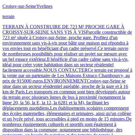
Croissy-sur-Seine
Yvelines
terrain
TERRAIN À CONSTRUIRE DE 723 M² PROCHE GARE À
CROISSY-SUR-SEINE SANS VIS À VISParcelle constructible de
723 m² située à Croissy-sur-Seine, proche gare. Profitez d'un
environnement sans vis-à-vis pour bâtir une maison qui répondra à
vos envies tout en bénéficiant d'un cadre préservé.Ce terrain ouvre
de nombreuses possibilités pour réaliser un projet sur mesure avec
un bel espace extérieur.Il bénéficie d'un cadre calme sans vis-à-vis,
idéal pour créer votre habitation dans un secteur résidentiel
facilement accessible.NOUS CONTACTERCe terrain est proposé à
la vente par un partenaire de Les Maisons Extraco Chambourcy, au
prix de 915000 euros.ENVIRONNEMENTCroissy-sur-Seine se
situe dans un secteur résidentiel agréable, proche de la gare et à 16
km de Paris.Les transports en commun sont bien développés autour
du terrain avec plusieurs lignes de bus à proximité (notamment la
ligne 20, la 56, la E, la 12, la 6281 et la M), facilitant les
déplacements quotidiens.Les établissements scolaires comprennent
des écoles maternelles, élémentaires et primaires, ainsi qu'un collège
et un lycée privé, tous accessibles à pied en moins de 15 minutes.De
nombreux équipements culturels et sportifs sont également à
disposition dans la commune, notamment une bibliothèque, des