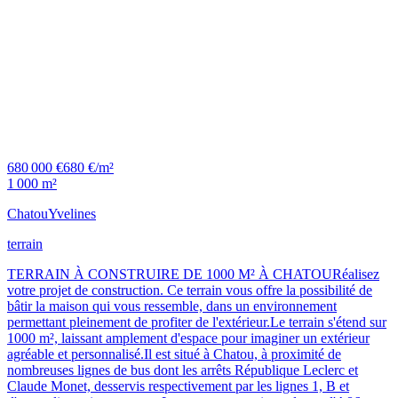
680 000 €
680 €/m²
1 000 m²
Chatou
Yvelines
terrain
TERRAIN À CONSTRUIRE DE 1000 M² À CHATOURéalisez
votre projet de construction. Ce terrain vous offre la possibilité de
bâtir la maison qui vous ressemble, dans un environnement
permettant pleinement de profiter de l'extérieur.Le terrain s'étend sur
1000 m², laissant amplement d'espace pour imaginer un extérieur
agréable et personnalisé.Il est situé à Chatou, à proximité de
nombreuses lignes de bus dont les arrêts République Leclerc et
Claude Monet, desservis respectivement par les lignes 1, B et