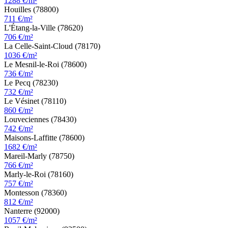
1288 €/m²
Houilles (78800)
711 €/m²
L'Étang-la-Ville (78620)
706 €/m²
La Celle-Saint-Cloud (78170)
1036 €/m²
Le Mesnil-le-Roi (78600)
736 €/m²
Le Pecq (78230)
732 €/m²
Le Vésinet (78110)
860 €/m²
Louveciennes (78430)
742 €/m²
Maisons-Laffitte (78600)
1682 €/m²
Mareil-Marly (78750)
766 €/m²
Marly-le-Roi (78160)
757 €/m²
Montesson (78360)
812 €/m²
Nanterre (92000)
1057 €/m²