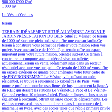
900 000 €
900 €/m²
1 000 m²
Le Vésinet
Yvelines
terrain
TERRAIN IDÉALEMENT SITUÉ AU VÉSINET AVEC VUE
JARDINPRÉSENTATION DU BIEN Situé au Vésinet, ce terrain
de 1000 m² s'oriente plein sud-est et offre une vue sur jardin.Ce
terrain à construire vous permet de réaliser votre maison selon vos
projets.Avec une surface de 1000 m², ce terrain offre un espace
important pour votre future maison, orientée sud-est.Ce terrain à
construire ne comporte aucune pièce à vivre ou toilettes
actuellement.Terrain en vente, idéalement situé dans un secteur
résidentiel avec une vue sur jardin.Ce terrain de 1000 m² vous offre
un espace extérieur de qualité pour aménager votre futur cadre de
vie.ENVIRONNEMENT Le Vésinet, ville offrant un cadre
résidentiel, se trouve à seulement 16 kilomètres de Paris. Vous
pourrez profiter de nombreuses lignes de bus, notamment la ligne A
du RER qui dessert les stations Le Vésinet-Le Pecq et Le Vésinet-
Centre à environ 10 minutes à pied. Plusieurs lignes de bus passent
également à proximité, offrant un large choix de déplacements. Les
établissements scolaires sont nombreux dans la commune : de la
maternelle au lycée, avec des écoles telles que l'école primaire privée