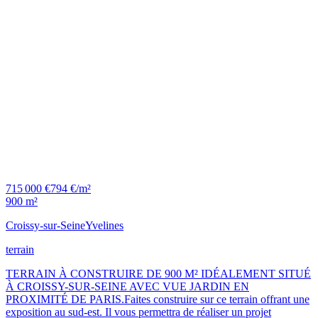
715 000 €
794 €/m²
900 m²
Croissy-sur-Seine
Yvelines
terrain
TERRAIN À CONSTRUIRE DE 900 M² IDÉALEMENT SITUÉ
À CROISSY-SUR-SEINE AVEC VUE JARDIN EN
PROXIMITÉ DE PARIS.Faites construire sur ce terrain offrant une
exposition au sud-est. Il vous permettra de réaliser un projet