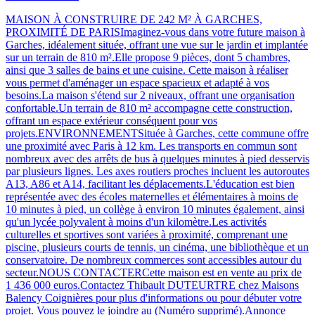
MAISON À CONSTRUIRE DE 242 M² À GARCHES,
PROXIMITÉ DE PARISImaginez-vous dans votre future maison à
Garches, idéalement située, offrant une vue sur le jardin et implantée
sur un terrain de 810 m².Elle propose 9 pièces, dont 5 chambres,
ainsi que 3 salles de bains et une cuisine. Cette maison à réaliser
vous permet d'aménager un espace spacieux et adapté à vos
besoins.La maison s'étend sur 2 niveaux, offrant une organisation
confortable.Un terrain de 810 m² accompagne cette construction,
offrant un espace extérieur conséquent pour vos
projets.ENVIRONNEMENTSituée à Garches, cette commune offre
une proximité avec Paris à 12 km. Les transports en commun sont
nombreux avec des arrêts de bus à quelques minutes à pied desservis
par plusieurs lignes. Les axes routiers proches incluent les autoroutes
A13, A86 et A14, facilitant les déplacements.L'éducation est bien
représentée avec des écoles maternelles et élémentaires à moins de
10 minutes à pied, un collège à environ 10 minutes également, ainsi
qu'un lycée polyvalent à moins d'un kilomètre.Les activités
culturelles et sportives sont variées à proximité, comprenant une
piscine, plusieurs courts de tennis, un cinéma, une bibliothèque et un
conservatoire. De nombreux commerces sont accessibles autour du
secteur.NOUS CONTACTERCette maison est en vente au prix de
1 436 000 euros.Contactez Thibault DUTEURTRE chez Maisons
Balency Coignières pour plus d'informations ou pour débuter votre
projet. Vous pouvez le joindre au (Numéro supprimé).Annonce