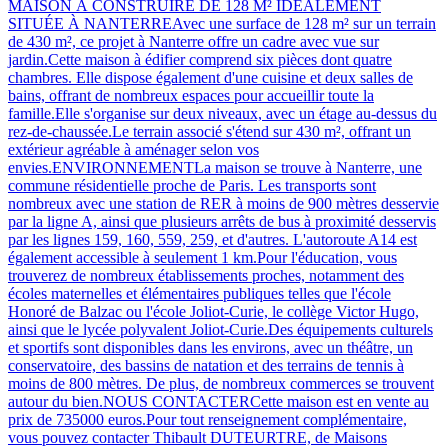
MAISON À CONSTRUIRE DE 128 M² IDÉALEMENT
SITUÉE À NANTERREAvec une surface de 128 m² sur un terrain
de 430 m², ce projet à Nanterre offre un cadre avec vue sur
jardin.Cette maison à édifier comprend six pièces dont quatre
chambres. Elle dispose également d'une cuisine et deux salles de
bains, offrant de nombreux espaces pour accueillir toute la
famille.Elle s'organise sur deux niveaux, avec un étage au-dessus du
rez-de-chaussée.Le terrain associé s'étend sur 430 m², offrant un
extérieur agréable à aménager selon vos
envies.ENVIRONNEMENTLa maison se trouve à Nanterre, une
commune résidentielle proche de Paris. Les transports sont
nombreux avec une station de RER à moins de 900 mètres desservie
par la ligne A, ainsi que plusieurs arrêts de bus à proximité desservis
par les lignes 159, 160, 559, 259, et d'autres. L'autoroute A14 est
également accessible à seulement 1 km.Pour l'éducation, vous
trouverez de nombreux établissements proches, notamment des
écoles maternelles et élémentaires publiques telles que l'école
Honoré de Balzac ou l'école Joliot-Curie, le collège Victor Hugo,
ainsi que le lycée polyvalent Joliot-Curie.Des équipements culturels
et sportifs sont disponibles dans les environs, avec un théâtre, un
conservatoire, des bassins de natation et des terrains de tennis à
moins de 800 mètres. De plus, de nombreux commerces se trouvent
autour du bien.NOUS CONTACTERCette maison est en vente au
prix de 735000 euros.Pour tout renseignement complémentaire,
vous pouvez contacter Thibault DUTEURTRE, de Maisons