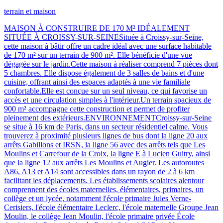
terrain et maison
MAISON À CONSTRUIRE DE 170 M² IDÉALEMENT
SITUÉE À CROISSY-SUR-SEINESituée à Croissy-sur-Seine,
cette maison à bâtir offre un cadre idéal avec une surface habitable
de 170 m² sur un terrain de 900 m². Elle bénéficie d'une vue
dégagée sur le jardin.Cette maison à réaliser comprend 7 pièces dont
5 chambres. Elle dispose également de 3 salles de bains et d'une
cuisine, offrant ainsi des espaces adaptés à une vie familiale
confortable.Elle est conçue sur un seul niveau, ce qui favorise un
accès et une circulation simples à l'intérieur.Un terrain spacieux de
900 m² accompagne cette construction et permet de profiter
pleinement des extérieurs.ENVIRONNEMENTCroissy-sur-Seine
se situe à 16 km de Paris, dans un secteur résidentiel calme. Vous
trouverez à proximité plusieurs lignes de bus dont la ligne 20 aux
arrêts Gabillons et IRSN, la ligne 56 avec des arrêts tels que Les
Moulins et Carrefour de la Croix, la ligne E à Lucien Guitry, ainsi
que la ligne 12 aux arrêts Les Moulins et Augier. Les autoroutes
A86, A13 et A14 sont accessibles dans un rayon de 2 à 6 km
facilitant les déplacements. Les établissements scolaires alentour
comprennent des écoles maternelles, élémentaires, primaires, un
collège et un lycée, notamment l'école primaire Jules Verne-
Cerisiers, l'école élémentaire Leclerc, l'école maternelle Groupe Jean
Moulin, le collège Jean Moulin, l'école primaire privée École