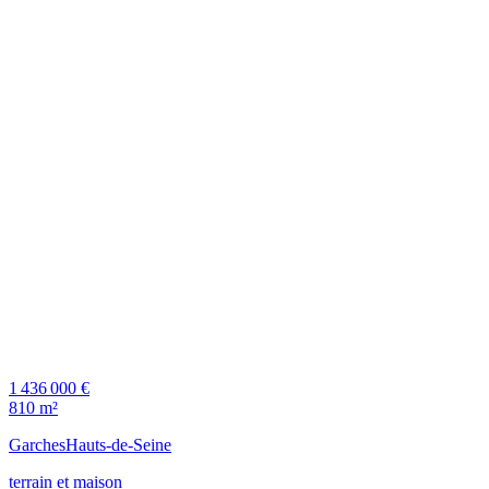
1 436 000 €
810 m²
Garches
Hauts-de-Seine
terrain et maison