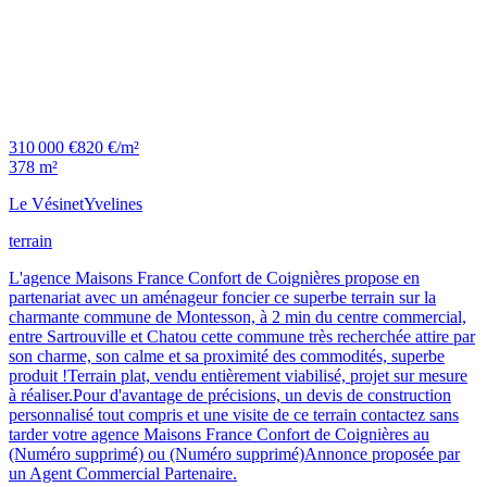
310 000 €
820 €/m²
378 m²
Le Vésinet
Yvelines
terrain
L'agence Maisons France Confort de Coignières propose en
partenariat avec un aménageur foncier ce superbe terrain sur la
charmante commune de Montesson, à 2 min du centre commercial,
entre Sartrouville et Chatou cette commune très recherchée attire par
son charme, son calme et sa proximité des commodités, superbe
produit !Terrain plat, vendu entièrement viabilisé, projet sur mesure
à réaliser.Pour d'avantage de précisions, un devis de construction
personnalisé tout compris et une visite de ce terrain contactez sans
tarder votre agence Maisons France Confort de Coignières au
(Numéro supprimé) ou (Numéro supprimé)Annonce proposée par
un Agent Commercial Partenaire.