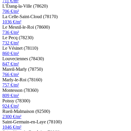
711 €/m²
L'Étang-la-Ville (78620)
706 €/m²
La Celle-Saint-Cloud (78170)
1036 €/m²
Le Mesnil-le-Roi (78600)
736 €/m²
Le Pecq (78230)
732 €/m²
Le Vésinet (78110)
860 €/m²
Louveciennes (78430)
847 €/m²
Mareil-Marly (78750)
766 €/m²
Marly-le-Roi (78160)
757 €/m²
Montesson (78360)
809 €/m²
Poissy (78300)
924 €/m²
Rueil-Malmaison (92500)
2300 €/m²
Saint-Germain-en-Laye (78100)
1046 €/m²