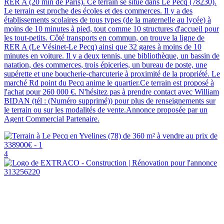
RER A (20 min de Paris). Ce terrain se situe dans Le Pecq (78230).
Le terrain est proche des écoles et des commerces. Il y a des
établissements scolaires de tous types (de la maternelle au lycée) à
moins de 10 minutes à pied, tout comme 10 structures d'accueil pour
les tout-petits. Côté transports en commun, on trouve la ligne de
RER A (Le Vésinet-Le Pecq) ainsi que 32 gares à moins de 10
minutes en voiture. Il y a deux tennis, une bibliothèque, un bassin de
natation, des commerces, trois épiceries, un bureau de poste, une
supérette et une boucherie-charcuterie à proximité de la propriété. Le
marché Rd point du Pecq anime le quartier.Ce terrain est proposé à
l'achat pour 260 000 €. N'hésitez pas à prendre contact avec William
BIDAN (tél : (Numéro supprimé)) pour plus de renseignements sur
le terrain ou sur les modalités de vente.Annonce proposée par un
Agent Commercial Partenaire.
4