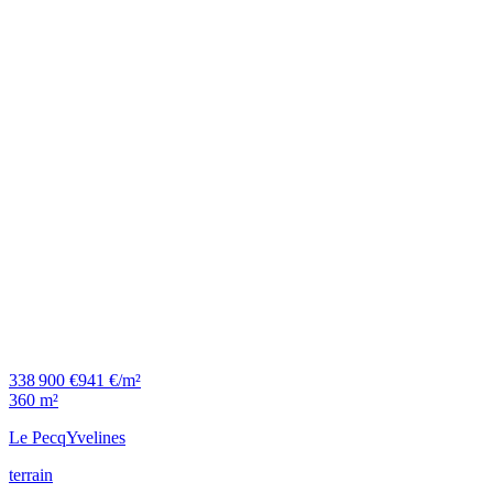
338 900 €
941 €/m²
360 m²
Le Pecq
Yvelines
terrain