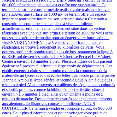
JARDINPRÉSENTATION DU BIEN Situé au Vésinet, ce terrain
de 1000 m² s'oriente plein sud-est et offre une vue sur jardin.Ce
terrain à construire vous permet de réaliser votre maison selon vos
projets.Avec une surface de 1000 m², ce terrain offre un espace
important pour votre future maison, orientée sud-est.Ce terrain à
construire ne comporte aucune pièce à vivre ou toilettes
actuellement.Terrain en vente, idéalement situé dans un secteur
résidentiel avec une vue sur jardin.Ce terrain de 1000 m² vous offre
un espace extérieur de qualité pour aménager votre futur cadre de
vie.ENVIRONNEMENT Le Vésinet, ville offrant un cadre
résidentiel, se trouve à seulement 16 kilomètres de Paris. Vous
pourrez profiter de nombreuses lignes de bus, notamment la ligne A
du RER qui dessert les stations Le Vésinet-Le Pecq et Le Vésinet-
Centre à environ 10 minutes à pied. Plusieurs lignes de bus passent
également à proximité, offrant un large choix de déplacements. Les
établissements scolaires sont nombreux dans la commune : de la
maternelle au lycée, avec des écoles telles que l'école primaire privée
Jeanne d'Arc ou le lycée général et technologique Alain à quelques
minutes à pied. Vous trouverez par ailleurs des équipements culturels
et sportifs proches, comme la bibliothèque et le théâtre situés à
environ 4 à 5 minutes à pied, ainsi qu'un cinéma à moins de 5
minutes de marche. Des commerces variés sont également présents
aux alentours, facilitant vos courses quotidiennes.NOUS
CONTACTER Ce terrain à vendre est proposé au prix de 900 000
euros. Pour plus d'informations et pour envisager votre projet de