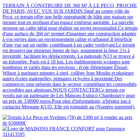
TERRAIN À CONSTRUIRE DE 360 M² À LE PECQ, PROCHE
DE PARIS, AVEC VUE SUR JARDIN.Situé au centre-ville du
Pecq, ce terrain offre une belle opportunité de bâtir une maison sur
mesure tout en profitant d'un espace extérieur agréable. La parcelle
propose un cadre idéal pour réaliser un projet personnalisé.Ce terrain
d'une surface de 360 m² permet d'imaginer une construction adaptée
à vos envies dans un environnement calme et urbanisé.Il bénéficie
d'une vue sur un jardin, contribuant à un cadre verdoyant.Le terrain
est desservi par plusieurs lignes de bus, notamment la ligne 21s à
proximité, facilitant les déplacements. La nationale N13 se trouve à
un kilomètre. Paris est à 18 km. Les établissements scolaires sont
nombreux et variés dans les environs : école élémentaire Éboué-
Wilson à quelques minutes à pied, collège Jean Moulin et plusieurs
autres écoles maternelles, primaires et lycées à proximité.Des
commerces sont présents dans le secteur, complétant les commodités
accessibles aux alentours.NOUS CONTACTERCe terrain est
vendu par un partenaire de Les Maisons Extraco Chambourcy pour
un prix de 338900 euros.Pour plus d'informations, n'hésitez pas à
contacter Morgane KUD. Elle est joignable au (Numéro supprimé).