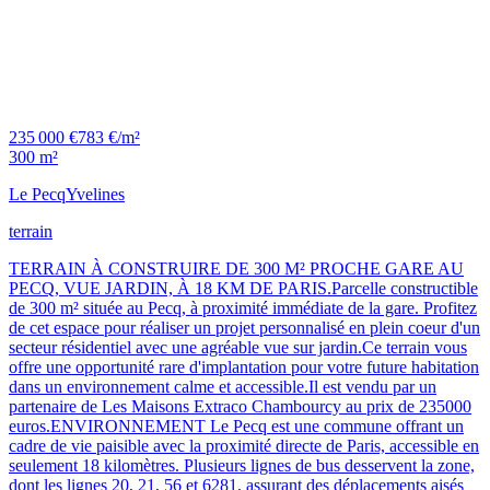
235 000 €
783 €/m²
300 m²
Le Pecq
Yvelines
terrain
TERRAIN À CONSTRUIRE DE 300 M² PROCHE GARE AU
PECQ, VUE JARDIN, À 18 KM DE PARIS.Parcelle constructible
de 300 m² située au Pecq, à proximité immédiate de la gare. Profitez
de cet espace pour réaliser un projet personnalisé en plein coeur d'un
secteur résidentiel avec une agréable vue sur jardin.Ce terrain vous
offre une opportunité rare d'implantation pour votre future habitation
dans un environnement calme et accessible.Il est vendu par un
partenaire de Les Maisons Extraco Chambourcy au prix de 235000
euros.ENVIRONNEMENT Le Pecq est une commune offrant un
cadre de vie paisible avec la proximité directe de Paris, accessible en
seulement 18 kilomètres. Plusieurs lignes de bus desservent la zone,
dont les lignes 20, 21, 56 et 6281, assurant des déplacements aisés