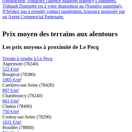
construction, contactez l'agence Maisons Balency Coignières.
Thibault Duteurtre est à votre disposition au (Numéro supprimé).
N'hésitez pas à prendre contact rapidement.Annonce proposée par
un Agent Commercial Partenaire.
Prix moyen des terrains aux alentours
Les prix moyens à proximité de Le Pecq
Terrain à vendre à Le Pecq
Aigremont (78240)
522 €/m²
Bougival (78380)
1005 €/m²
Carrières-sur-Seine (78420)
897 €/m²
Chambourcy (78240)
661 €/m²
Chatou (78400)
750 €/m²
Croissy-sur-Seine (78290)
1021 €/m²
Houilles (78800)