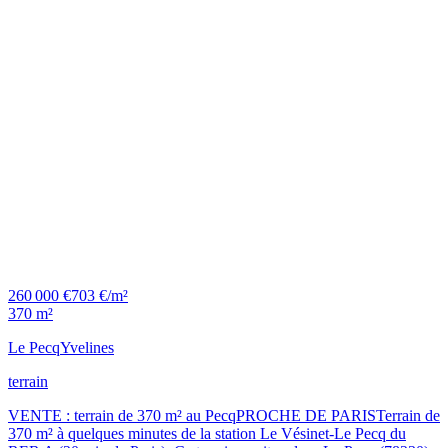
260 000 €
703 €/m²
370 m²
Le Pecq
Yvelines
terrain
VENTE : terrain de 370 m² au PecqPROCHE DE PARISTerrain de
370 m² à quelques minutes de la station Le Vésinet-Le Pecq du