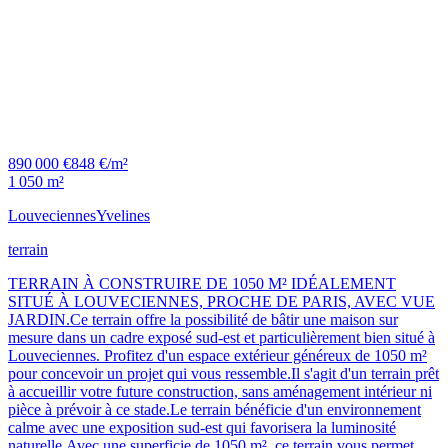
890 000 €
848 €/m²
1 050 m²
Louveciennes
Yvelines
terrain
TERRAIN À CONSTRUIRE DE 1050 M² IDÉALEMENT
SITUÉ À LOUVECIENNES, PROCHE DE PARIS, AVEC VUE
JARDIN.Ce terrain offre la possibilité de bâtir une maison sur
mesure dans un cadre exposé sud-est et particulièrement bien situé à
Louveciennes. Profitez d'un espace extérieur généreux de 1050 m²
pour concevoir un projet qui vous ressemble.Il s'agit d'un terrain prêt
à accueillir votre future construction, sans aménagement intérieur ni
pièce à prévoir à ce stade.Le terrain bénéficie d'un environnement
calme avec une exposition sud-est qui favorisera la luminosité
naturelle.Avec une superficie de 1050 m², ce terrain vous permet