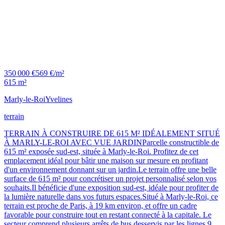
350 000 €
569 €/m²
615 m²
Marly-le-Roi
Yvelines
terrain
TERRAIN À CONSTRUIRE DE 615 M² IDÉALEMENT SITUÉ
À MARLY-LE-ROI AVEC VUE JARDINParcelle constructible de
615 m² exposée sud-est, située à Marly-le-Roi. Profitez de cet
emplacement idéal pour bâtir une maison sur mesure en profitant
d'un environnement donnant sur un jardin.Le terrain offre une belle
surface de 615 m² pour concrétiser un projet personnalisé selon vos
souhaits.Il bénéficie d'une exposition sud-est, idéale pour profiter de
la lumière naturelle dans vos futurs espaces.Situé à Marly-le-Roi, ce
terrain est proche de Paris, à 19 km environ, et offre un cadre
favorable pour construire tout en restant connecté à la capitale. Le
secteur comprend plusieurs arrêts de bus desservis par les lignes 9,