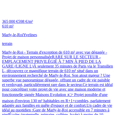
365 000 €
598 €/m²
610 m²
Marly-le-Roi
Yvelines
terrain
Marly-le-Roi - Terrain d'exception de 610 m² avec vue dégagée -
Projet de maison personnaliséeRARE SUR LE SECTEUR -
EMPLACEMENT PRIVILÉGIÉ À 7 MIN À PIED DE LA
GARE (LIGNE L)À seulement 35 minutes de Paris via le Transilien
L, découvrez ce magnifique terrain de 610 m² situé dans un
environnement recherché de Marly-le-Roi. Son atout majeur ? Une
superbe vue panoramique dégagée, offrant un cadre de vie paisible
et verdoyant, particulièrement rare dans le secteur.Ce terrain est idéal
pour concrétiser votre projet de vie avec une maison moderne et
fonctionnelle signée Maisons Evolution :👉 Projet possible d'une
maison d'environ 130 m² habitables en R+1+combles, parfaitement
adaptée aux familles en quête d'espace et de confort.Un cadre de vie
idéal au quotidien :Gare de Marly-le-Roi accessible en 7 minutes à
piedÉcoles (maternelle, primaire, collège, lycée) à moins de 10