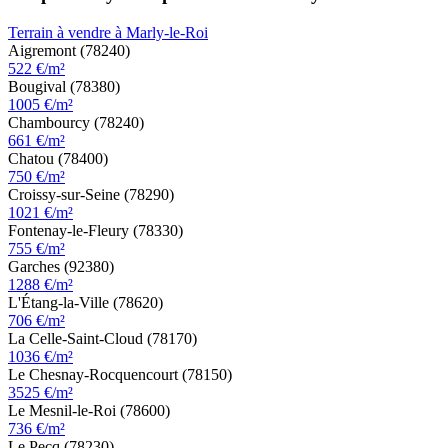
Terrain à vendre à Marly-le-Roi
Aigremont (78240)
522 €/m²
Bougival (78380)
1005 €/m²
Chambourcy (78240)
661 €/m²
Chatou (78400)
750 €/m²
Croissy-sur-Seine (78290)
1021 €/m²
Fontenay-le-Fleury (78330)
755 €/m²
Garches (92380)
1288 €/m²
L'Étang-la-Ville (78620)
706 €/m²
La Celle-Saint-Cloud (78170)
1036 €/m²
Le Chesnay-Rocquencourt (78150)
3525 €/m²
Le Mesnil-le-Roi (78600)
736 €/m²
Le Pecq (78230)