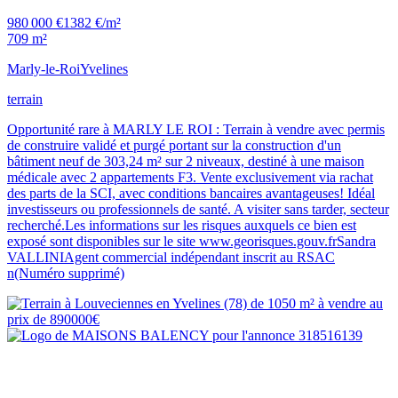
980 000 €
1382 €/m²
709 m²
Marly-le-Roi
Yvelines
terrain
Opportunité rare à MARLY LE ROI : Terrain à vendre avec permis
de construire validé et purgé portant sur la construction d'un
bâtiment neuf de 303,24 m² sur 2 niveaux, destiné à une maison
médicale avec 2 appartements F3. Vente exclusivement via rachat
des parts de la SCI, avec conditions bancaires avantageuses! Idéal
investisseurs ou professionnels de santé. A visiter sans tarder, secteur
recherché.Les informations sur les risques auxquels ce bien est
exposé sont disponibles sur le site www.georisques.gouv.frSandra
VALLINIAgent commercial indépendant inscrit au RSAC
n(Numéro supprimé)