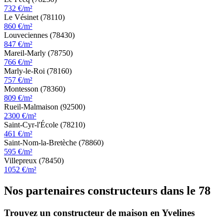
732 €/m²
Le Vésinet (78110)
860 €/m²
Louveciennes (78430)
847 €/m²
Mareil-Marly (78750)
766 €/m²
Marly-le-Roi (78160)
757 €/m²
Montesson (78360)
809 €/m²
Rueil-Malmaison (92500)
2300 €/m²
Saint-Cyr-l'École (78210)
461 €/m²
Saint-Nom-la-Bretèche (78860)
595 €/m²
Villepreux (78450)
1052 €/m²
Nos partenaires constructeurs dans le 78
Trouvez un constructeur de maison en Yvelines