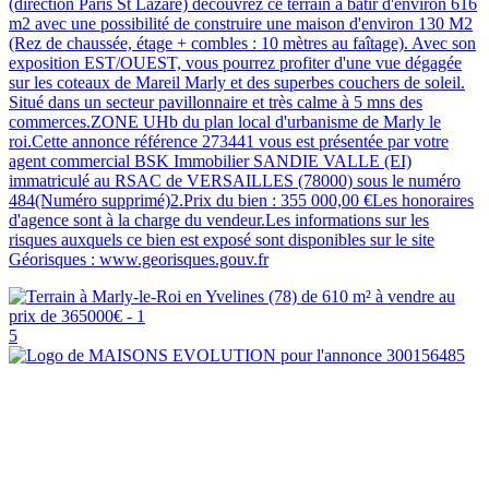
(direction Paris St Lazare) découvrez ce terrain à bâtir d'environ 616
m2 avec une possibilité de construire une maison d'environ 130 M2
(Rez de chaussée, étage + combles : 10 mètres au faîtage). Avec son
exposition EST/OUEST, vous pourrez profiter d'une vue dégagée
sur les coteaux de Mareil Marly et des superbes couchers de soleil.
Situé dans un secteur pavillonnaire et très calme à 5 mns des
commerces.ZONE UHb du plan local d'urbanisme de Marly le
roi.Cette annonce référence 273441 vous est présentée par votre
agent commercial BSK Immobilier SANDIE VALLE (EI)
immatriculé au RSAC de VERSAILLES (78000) sous le numéro
484(Numéro supprimé)2.Prix du bien : 355 000,00 €Les honoraires
d'agence sont à la charge du vendeur.Les informations sur les
risques auxquels ce bien est exposé sont disponibles sur le site
Géorisques : www.georisques.gouv.fr
5