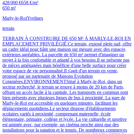
428 000 €
658 €/m²
650 m²
Marly-le-Roi
Yvelines
terrain
TERRAIN À CONSTRUIRE DE 650 M² À MARLY-LE-ROI EN
EMPLACEMENT PRIVILÉGIÉ.Ce terrain, exposé plein sud, offre
un cadre idéal pour bâtir une maison sur mesure avec des espaces
extérieurs agréables. La parcelle de 650 m² permet d'imaginer un
projet à la fois confortable et adapté à vos besoins.Il ne présente pas
de pièces aménagées mais bénéficie d'une belle surface pour créer
votre espace de vie personnalisé.Il s'agit d'un terrain en vente,
proposé par un partenaire de Maisons Evolution
Coignières.ENVIRONNEMENTSitué à Marly-le-Roi, dans un
secteur recherché, le terrain se trouve à moins de 20 km de Paris,
offrant un accès facile à la capitale. Les transports en commun sont
bien présents avec plusieurs lignes de bus à proximité. La gare de
Marly-le-Roi est accessible en quelques minutes, facilitant les
déplacements quotidiens.Le secteur dispose d'établissements
scolaires variés à proximité, comprenant maternelle, école
élémentaire, primaire, collège et lycée. La vie culturelle et sportive
est animée avec, par exemple, un cinéma proche ainsi que des
installations pour la natation et le tennis. De nombreux commerces