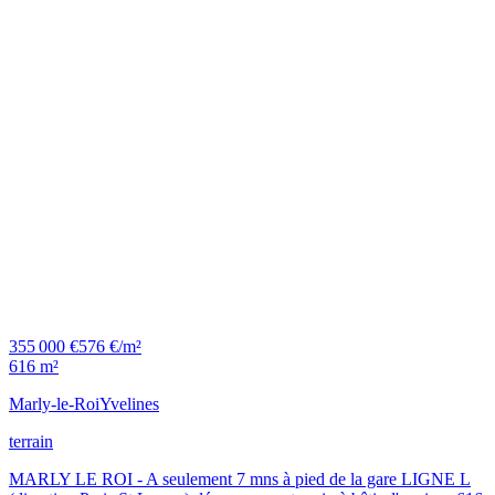
355 000 €
576 €/m²
616 m²
Marly-le-Roi
Yvelines
terrain
MARLY LE ROI - A seulement 7 mns à pied de la gare LIGNE L