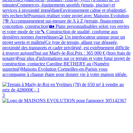
minutesCommerces, équipements sportifs (tennis, piscine) et
services à proximité immédiateEnvironnement calme et résidentiel,
très recherchéPourquoi réaliser votre projet avec Maisons Evolution
?🎯 Accompagnement sur-mesure de A à Z (terrain, financement,
conception, construction)🏡 Plans personnalisables selon vos envies
et votre mode de vie🔧 Construction de qualité, conforme aux
dernières normes énergétiques🤝 Un interlocuteur unique pour un
projet serein et maîtriséCe type de terrain, alliant vue dégagée,
proximité des transports et cadre privilégié, est extrêmement difficile
à trouver aujourd'hui sur Marly-le-Roi.Prix : 365 000 € (hors frais de
notaire)Pour plus d'informations sur ce terrain et votre futur projet de
construction, contactez Caroline BETHERY au (Numéro
supprimé)Maisons Evolution Cormeilles-en-Parisis vous
accompagne à chaque étape pour donner vie à votre maison idéale.
3