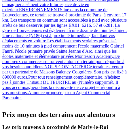
d'imaginer aisément votre futur espace de vie en
extérieur.ENVIRONNEMENTSitué dans la commune de
Louveciennes, ce terrain se trouve à proximité de Paris, à environ 17
km. Les transports en commun sont accessibles à pied avec plusieurs
arrêts de bus desservis par les lignes EX01, 6216, 57 et 6281. La
gare de Louveciennes est également à une dizaine de minutes à pied.
Une nationale (N186) est à proximité immédiate, facilitant vos
déplacements en voiture.Les établissements scolaires présents à
moins de 10 minutes à pied comprennent l'école maternelle Gabriel
Fauré, l'école primaire privée Sainte Jeanne d'Arc, ainsi que les
écoles maternelle et élémentaire privées Montessori Academy.De
nombreux commerces se trouvent autour du terrain pour répondre à
vos besoins quotidiens.NOUS CONTACTERCe terrain est vendu
par un partenaire de Maisons Balency Coignières. Son prix est fixé à
890000 euros.Pour tout renseignement complémentaire, n'hésitez
pas à joindre Thibault DUTEURTRE au (Numéro supprimé). Il
vous accompagnera dans la découverte de ce projet et répondra à
vos questions.Annonce proposée par un Agent Commercial
Partenaire.
Prix moyen des terrains aux alentours
Les prix moyens à proximité de Marly-le-Roi