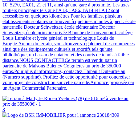
10, 5270, EX01, 21 et 11, ainsi qu'une gare à proximité. Les axes
routiers principaux tels que l'A13, l'A86, l'A14 et l'A12 sont
accessibles en quelques kilomètres.Pour les familles, plusieurs
établissements scolaires se trouvent à quelques minutes à pied : école
maternelle Docteur Schweitzer, école élémentaire Docteur
Schweitzer, école primaire privée Blanche de Louvencourt, collège
Louis Lumière et lycée général et technologique Louis de
Broglie.Autour du terrain, vous trouverez également des commerces
ainsi que des équipements culturels et sportifs tels qu'une
bibliothèque, un bassin de natation et des courts de tennis à faible
distance.NOUS CONTACTERCe terrain est vendu par un
partenaire de Maisons Balency Coignières au prix de 350000
euros.Pour plus d'informations, contactez Thibault Duteurtre au
(Numéro supprimé). Profitez de cette opportunité pour concrétiser
votre projet de construction sur cette parcelle.Annonce proposée par
un Agent Commercial Partenaire.
8