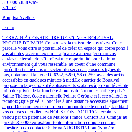
310 000 €
838 €/m²
370 m²
Bougival
Yvelines
terrain
TERRAIN À CONSTRUIRE DE 370 M² À BOUGIVAL,
PROCHE DE PARIS.Construisez la maison de vos rêves. Cette
parcelle vous offre la possibilité de créer un espace qui correspond à
vos attentes, avec un extérieur agréable à aménager selon vos
envies.Ce terrain de 370 m² est une opportunité pour bâtir un
environnement qui vous ressemble, au coeur d'une commune
prisée.Il est situé dans un secteur desservi par plusieurs lignes de
bus, notamment la ligne D, 6282, 6280, 56 et 259, avec des arrêts
accessibles en quelques minutes à pied.Le quartier de Bougival
propose un large choix d'établissements scolaires à proximité : école
primaire privée de la Jonchère à moins de 5 minutes, collège privé
Sainte Thérèse, école maternelle Peintre Gérôme et lycée général et
technologique privé la Jonchère à une distance accessible également
à pied.Des commerces se trouvent autour de cette parcelle, facilitant
vos courses quotidiennes.NOUS CONTACTERCe terrain est
vendu par un partenaire de Maisons France Confort Ris-Orangis au
prix de 310000 euros.Pour toute information complémentaire,
n'hésitez pas à contacter Sabrina AUGUSTINE au (Numéro