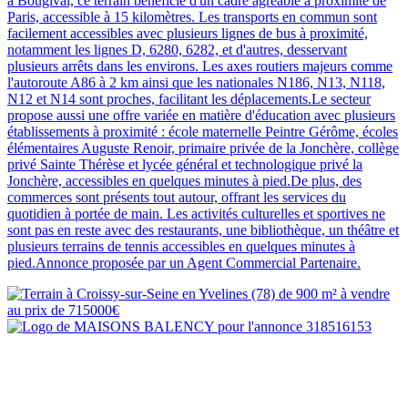
à Bougival, ce terrain bénéficie d'un cadre agréable à proximité de
Paris, accessible à 15 kilomètres. Les transports en commun sont
facilement accessibles avec plusieurs lignes de bus à proximité,
notamment les lignes D, 6280, 6282, et d'autres, desservant
plusieurs arrêts dans les environs. Les axes routiers majeurs comme
l'autoroute A86 à 2 km ainsi que les nationales N186, N13, N118,
N12 et N14 sont proches, facilitant les déplacements.Le secteur
propose aussi une offre variée en matière d'éducation avec plusieurs
établissements à proximité : école maternelle Peintre Gérôme, écoles
élémentaires Auguste Renoir, primaire privée de la Jonchère, collège
privé Sainte Thérèse et lycée général et technologique privé la
Jonchère, accessibles en quelques minutes à pied.De plus, des
commerces sont présents tout autour, offrant les services du
quotidien à portée de main. Les activités culturelles et sportives ne
sont pas en reste avec des restaurants, une bibliothèque, un théâtre et
plusieurs terrains de tennis accessibles en quelques minutes à
pied.Annonce proposée par un Agent Commercial Partenaire.