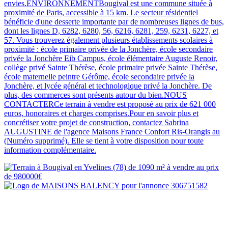
envies.ENVIRONNEMENTBougival est une commune située à
proximité de Paris, accessible à 15 km. Le secteur résidentiel
bénéficie d'une desserte importante par de nombreuses lignes de bus,
dont les lignes D, 6282, 6280, 56, 6216, 6281, 259, 6231, 6227, et
57. Vous trouverez également plusieurs établissements scolaires à
proximité : école primaire privée de la Jonchère, école secondaire
privée la Jonchère Eib Campus, école élémentaire Auguste Renoir,
collège privé Sainte Thérèse, école primaire privée Sainte Thérèse,
école maternelle peintre Gérôme, école secondaire privée la
Jonchère, et lycée général et technologique privé la Jonchère. De
plus, des commerces sont présents autour du bien.NOUS
CONTACTERCe terrain à vendre est proposé au prix de 621 000
euros, honoraires et charges comprises.Pour en savoir plus et
concrétiser votre projet de construction, contactez Sabrina
AUGUSTINE de l'agence Maisons France Confort Ris-Orangis au
(Numéro supprimé). Elle se tient à votre disposition pour toute
information complémentaire.