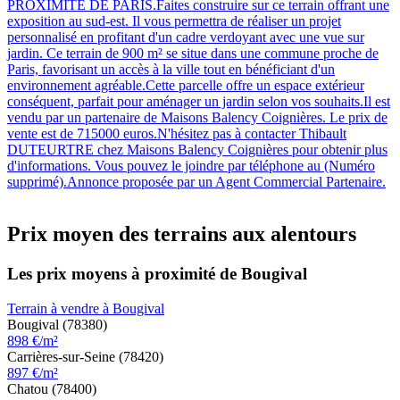
PROXIMITÉ DE PARIS.Faites construire sur ce terrain offrant une
exposition au sud-est. Il vous permettra de réaliser un projet
personnalisé en profitant d'un cadre verdoyant avec une vue sur
jardin. Ce terrain de 900 m² se situe dans une commune proche de
Paris, favorisant un accès à la ville tout en bénéficiant d'un
environnement agréable.Cette parcelle offre un espace extérieur
conséquent, parfait pour aménager un jardin selon vos souhaits.Il est
vendu par un partenaire de Maisons Balency Coignières. Le prix de
vente est de 715000 euros.N'hésitez pas à contacter Thibault
DUTEURTRE chez Maisons Balency Coignières pour obtenir plus
d'informations. Vous pouvez le joindre par téléphone au (Numéro
supprimé).Annonce proposée par un Agent Commercial Partenaire.
Prix moyen des terrains aux alentours
Les prix moyens à proximité de Bougival
Terrain à vendre à Bougival
Bougival (78380)
898 €/m²
Carrières-sur-Seine (78420)
897 €/m²
Chatou (78400)