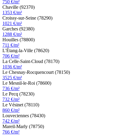
750 €/m²
Chaville (92370)
1353 €/m²
Croissy-sur-Seine (78290)
1021 €/m²
Garches (92380)
1288 €/m²
Houilles (78800)
711 €/m²
L'Étang-la-Ville (78620)
706 €/m²
La Celle-Saint-Cloud (78170)
1036 €/m²
Le Chesnay-Rocquencourt (78150)
3525 €/m²
Le Mesnil-le-Roi (78600)
736 €/m²
Le Pecq (78230)
732 €/m²
Le Vésinet (78110)
860 €/m²
Louveciennes (78430)
742 €/m²
Mareil-Marly (78750)
766 €/m²