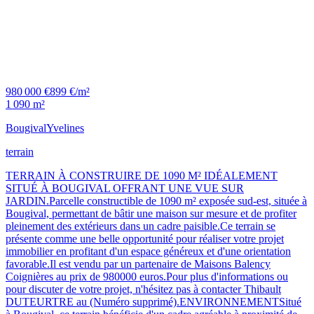
980 000 €
899 €/m²
1 090 m²
Bougival
Yvelines
terrain
TERRAIN À CONSTRUIRE DE 1090 M² IDÉALEMENT
SITUÉ À BOUGIVAL OFFRANT UNE VUE SUR
JARDIN.Parcelle constructible de 1090 m² exposée sud-est, située à
Bougival, permettant de bâtir une maison sur mesure et de profiter
pleinement des extérieurs dans un cadre paisible.Ce terrain se
présente comme une belle opportunité pour réaliser votre projet
immobilier en profitant d'un espace généreux et d'une orientation
favorable.Il est vendu par un partenaire de Maisons Balency
Coignières au prix de 980000 euros.Pour plus d'informations ou
pour discuter de votre projet, n'hésitez pas à contacter Thibault
DUTEURTRE au (Numéro supprimé).ENVIRONNEMENTSitué