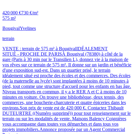
420 000 €
730 €/m²
575 m²
Bougival
Yvelines
terrain
VENTE : terrain de 575 m² à BougivalIDÉALEMENT
SITUÉ - PROCHE DE PARISÀ Bougival (78380) à côté de la
gare (Paris à 30 min par le Transilien L), donnez vie à la maison de
vos rêves sur ce terrain de 575 m². Il donne sur un jardin et bénéficie
d'une exposition sud-est. Dans un quartier prisé, le terrain
idéalement situé est proche des écoles et des commerces. Des écoles
(de la maternelle au lycée) sont implantées à moins de 10 minutes à
pied, tout comme une structure d'accueil pour les enfants en bas âge.
Niveau transports en commun, il y a le RER A et C à moins de 10
minutes en voiture. On trouve une bibliothèque, deux tennis, des
commerces, une boucherie-charcuterie et quatre épiceries dans les
environs.Son prix de vente est de 420 000 €. Contactez Thibault
DUTEURTRE ((Numéro supprimé)) pour tout renseignement sur le
terrain ou sur les modalités de vente. Maisons Balency Coignières
vous accompagne dans toutes vos démarches et dans tous vos
projets immobiliers.Annonce proposée par un Agent Commercial