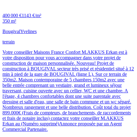
400 000 €
1143 €/m²
350 m²
Bougival
Yvelines
terrain
Votre conseiller Maisons France Confort M.AKKUS Erkan est à
votre disposition pour vous accompagner dans votre projet de
construction de maison personnalisée. Nouveau! Projet de
construction à BOUGIVAL secteur très prisé et résidentiel situé à 12
min à pied de la gare de BOUGIVAL (ligne L). Sur ce terrain de
350m2. Maison contemporaine de 5 chambres 150m2 avec une
belle entrée comprenant un vestiaire, grand et lumineux séjour
traversant, cuisine ouverte avec un cellier, WC et une chambre. A
l'étage, 4 chambres confortables dont une suite parentale avec
dressing et salle d'eau, une salle de bain commune et un wc séparé.
Nombreux rangement et une belle distribution. Coût total du projet
899.000€ (Frais de compteurs, de branchements, de raccordements
et frais de notaire inclus) contactez votre conseiller M.AKKUS
Erkan au (Numéro supprimé)Annonce proposée par un Agent
Commercial Partenaire.