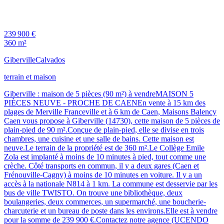
239 900 €
360 m²
Giberville
Calvados
terrain et maison
Giberville : maison de 5 pièces (90 m²) à vendreMAISON 5
PIÈCES NEUVE - PROCHE DE CAENEn vente à 15 km des
plages de Merville Franceville et à 6 km de Caen, Maisons Balency
Caen vous propose à Giberville (14730), cette maison de 5 pièces de
plain-pied de 90 m².Conçue de plain-pied, elle se divise en trois
chambres, une cuisine et une salle de bains. Cette maison est
neuve.Le terrain de la propriété est de 360 m².Le Collège Emile
Zola est implanté à moins de 10 minutes à pied, tout comme une
crèche. Côté transports en commun, il y a deux gares (Caen et
Frénouville-Cagny) à moins de 10 minutes en voiture. Il y a un
accès à la nationale N814 à 1 km. La commune est desservie par les
bus de ville TWISTO. On trouve une bibliothèque, deux
boulangeries, deux commerces, un supermarché, une boucherie-
charcuterie et un bureau de poste dans les environs.Elle est à vendre
pour la somme de 239 900 €.Contactez notre agence (UCENDO