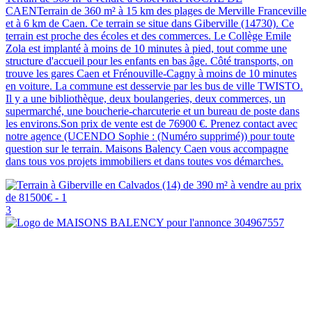
CAENTerrain de 360 m² à 15 km des plages de Merville Franceville
et à 6 km de Caen. Ce terrain se situe dans Giberville (14730). Ce
terrain est proche des écoles et des commerces. Le Collège Emile
Zola est implanté à moins de 10 minutes à pied, tout comme une
structure d'accueil pour les enfants en bas âge. Côté transports, on
trouve les gares Caen et Frénouville-Cagny à moins de 10 minutes
en voiture. La commune est desservie par les bus de ville TWISTO.
Il y a une bibliothèque, deux boulangeries, deux commerces, un
supermarché, une boucherie-charcuterie et un bureau de poste dans
les environs.Son prix de vente est de 76900 €. Prenez contact avec
notre agence (UCENDO Sophie : (Numéro supprimé)) pour toute
question sur le terrain. Maisons Balency Caen vous accompagne
dans tous vos projets immobiliers et dans toutes vos démarches.
3