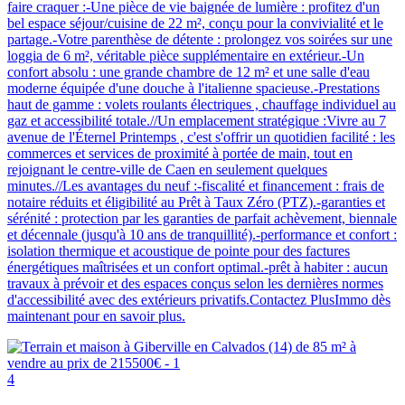
faire craquer :-Une pièce de vie baignée de lumière : profitez d'un
bel espace séjour/cuisine de 22 m², conçu pour la convivialité et le
partage.-Votre parenthèse de détente : prolongez vos soirées sur une
loggia de 6 m², véritable pièce supplémentaire en extérieur.-Un
confort absolu : une grande chambre de 12 m² et une salle d'eau
moderne équipée d'une douche à l'italienne spacieuse.-Prestations
haut de gamme : volets roulants électriques , chauffage individuel au
gaz et accessibilité totale.//Un emplacement stratégique :Vivre au 7
avenue de l'Éternel Printemps , c'est s'offrir un quotidien facilité : les
commerces et services de proximité à portée de main, tout en
rejoignant le centre-ville de Caen en seulement quelques
minutes.//Les avantages du neuf :-fiscalité et financement : frais de
notaire réduits et éligibilité au Prêt à Taux Zéro (PTZ).-garanties et
sérénité : protection par les garanties de parfait achèvement, biennale
et décennale (jusqu'à 10 ans de tranquillité).-performance et confort :
isolation thermique et acoustique de pointe pour des factures
énergétiques maîtrisées et un confort optimal.-prêt à habiter : aucun
travaux à prévoir et des espaces conçus selon les dernières normes
d'accessibilité avec des extérieurs privatifs.Contactez PlusImmo dès
maintenant pour en savoir plus.
4