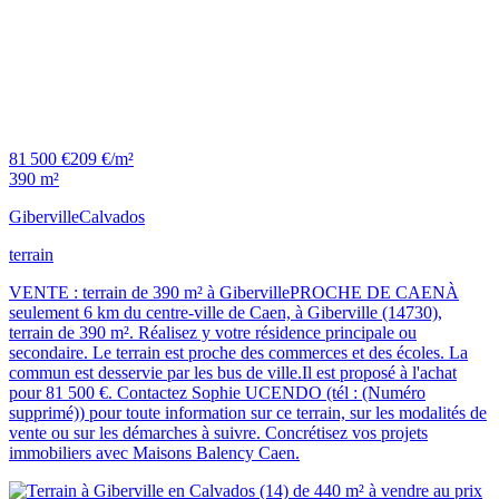
81 500 €
209 €/m²
390 m²
Giberville
Calvados
terrain
VENTE : terrain de 390 m² à GibervillePROCHE DE CAENÀ
seulement 6 km du centre-ville de Caen, à Giberville (14730),
terrain de 390 m². Réalisez y votre résidence principale ou
secondaire. Le terrain est proche des commerces et des écoles. La
commun est desservie par les bus de ville.Il est proposé à l'achat
pour 81 500 €. Contactez Sophie UCENDO (tél : (Numéro
supprimé)) pour toute information sur ce terrain, sur les modalités de
vente ou sur les démarches à suivre. Concrétisez vos projets
immobiliers avec Maisons Balency Caen.