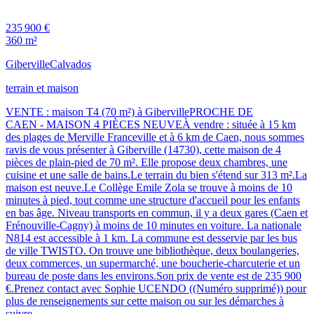
235 900 €
360 m²
Giberville
Calvados
terrain et maison
VENTE : maison T4 (70 m²) à GibervillePROCHE DE
CAEN - MAISON 4 PIÈCES NEUVEÀ vendre : située à 15 km
des plages de Merville Franceville et à 6 km de Caen, nous sommes
ravis de vous présenter à Giberville (14730), cette maison de 4
pièces de plain-pied de 70 m². Elle propose deux chambres, une
cuisine et une salle de bains.Le terrain du bien s'étend sur 313 m².La
maison est neuve.Le Collège Emile Zola se trouve à moins de 10
minutes à pied, tout comme une structure d'accueil pour les enfants
en bas âge. Niveau transports en commun, il y a deux gares (Caen et
Frénouville-Cagny) à moins de 10 minutes en voiture. La nationale
N814 est accessible à 1 km. La commune est desservie par les bus
de ville TWISTO. On trouve une bibliothèque, deux boulangeries,
deux commerces, un supermarché, une boucherie-charcuterie et un
bureau de poste dans les environs.Son prix de vente est de 235 900
€.Prenez contact avec Sophie UCENDO ((Numéro supprimé)) pour
plus de renseignements sur cette maison ou sur les démarches à
suivre.