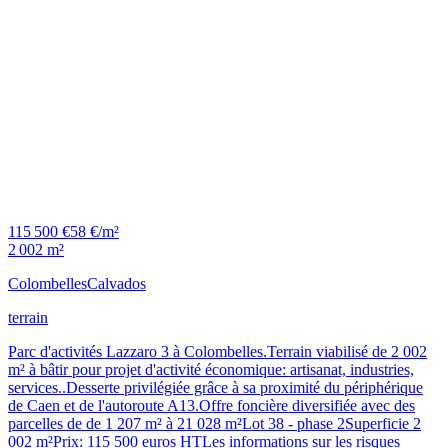
115 500 €
58 €/m²
2 002 m²
Colombelles
Calvados
terrain
Parc d'activités Lazzaro 3 à Colombelles.Terrain viabilisé de 2 002
m² à bâtir pour projet d'activité économique: artisanat, industries,
services..Desserte privilégiée grâce à sa proximité du périphérique
de Caen et de l'autoroute A13.Offre foncière diversifiée avec des
parcelles de de 1 207 m² à 21 028 m²Lot 38 - phase 2Superficie 2
002 m²Prix: 115 500 euros HTLes informations sur les risques