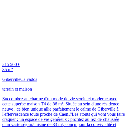
215 500 €
85 m²
Giberville
Calvados
terrain et maison
Succombez au charme d'un mode de vie serein et moderne avec
cette superbe maison T4 de 86 m². Située au sein d'une résidence
neuve , ce bien unique allie parfaitement le calme de Giberville à
l'effervescence toute proche de Caen.//Les atouts qui vont vous faire
craquer :-un espace de vie généreux : profitez au rez-de-chaussée
d'un vaste séjour/cuisine de 33 m², conçu pour la convivialité et