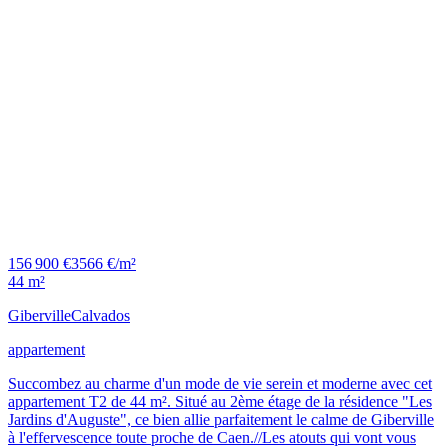
156 900 €
3566 €/m²
44 m²
Giberville
Calvados
appartement
Succombez au charme d'un mode de vie serein et moderne avec cet
appartement T2 de 44 m². Situé au 2ème étage de la résidence "Les
Jardins d'Auguste", ce bien allie parfaitement le calme de Giberville
à l'effervescence toute proche de Caen.//Les atouts qui vont vous