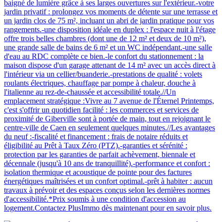
baigné de lumière grâce à ses larges ouvertures sur l'extérieur.-votre
jardin privatif : prolongez vos moments de détente sur une terrasse et
un jardin clos de 75 m², incluant un abri de jardin pratique pour vos
rangements.-une disposition idéale en duplex : l'espace nuit à l'étage
offre trois belles chambres (dont une de 12 m² et deux de 10 m²),
une grande salle de bains de 6 m² et un WC indépendant.-une salle
d'eau au RDC complète ce bien.-le confort du stationnement : la
maison dispose d'un garage attenant de 14 m² avec un accès direct à
l'intérieur via un cellier/buanderie.-prestations de qualité : volets
roulants électriques, chauffage par pompe à chaleur, douche à
l'italienne au rez-de-chaussée et accessibilité totale.//Un
emplacement stratégique :Vivre au 7 avenue de l'Éternel Printemps,
c'est s'offrir un quotidien facilité : les commerces et services de
proximité de Giberville sont à portée de main, tout en rejoignant le
centre-ville de Caen en seulement quelques minutes.//Les avantages
du neuf :-fiscalité et financement : frais de notaire réduits et
éligibilité au Prêt à Taux Zéro (PTZ).-garanties et sérénité :
protection par les garanties de parfait achèvement, biennale et
décennale (jusqu'à 10 ans de tranquillité).-performance et confort :
isolation thermique et acoustique de pointe pour des factures
énergétiques maîtrisées et un confort optimal.-prêt à habiter : aucun
travaux à prévoir et des espaces conçus selon les dernières normes
d'accessibilité.*Prix soumis à une condition d'accession au
logement.Contactez PlusImmo dès maintenant pour en savoir plus.