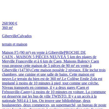
268 900 €
360 m²
Giberville
Calvados
terrain et maison
Maison F5 (90 m²) en vente à GibervillePROCHE DE
CAEN - MAISON 5 PIÈCES NEUVEÀ 5 km des plages de
Merville Franceville et à 6 km de Caen, Maisons Balency Caen
vous propose cette maison de 5 pièces de 90 m² en vente à
Giberville (14730).Cette maison possède 2 niveaux. Elle inclut trois
chambres, une cuisine et une salle de bains. Cette maison est
neuve.Le terrain du bien est de 360 m².Le Collège Emile Zola est
implanté à moins de 10 minutes à pied, tout comme une crèche.
Niveau transports en commun, il y a deux gares (Caen et
Frénouville-Cagny) à moins de 10 minutes en voiture. La commune
est desservie par les bus de ville TWISTO. Il y a un accès à la
nationale N814 à 1 km. On trouve une bibliothèque, deux
boulangeries, deux commerces, un supermarché, un bureau de poste