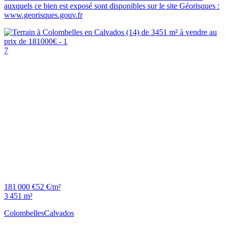
auxquels ce bien est exposé sont disponibles sur le site Géorisques :
www.georisques.gouv.fr
7
181 000 €
52 €/m²
3 451 m²
Colombelles
Calvados