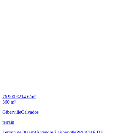
76 900 €
214 €/m²
360 m²
Giberville
Calvados
terrain
Terrain de 360 m² à vendre à GibervillePROCHE DE