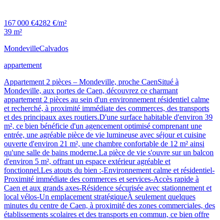
167 000 €
4282 €/m²
39 m²
Mondeville
Calvados
appartement
Appartement 2 pièces – Mondeville, proche CaenSitué à
Mondeville, aux portes de Caen, découvrez ce charmant
appartement 2 pièces au sein d'un environnement résidentiel calme
et recherché, à proximité immédiate des commerces, des transports
et des principaux axes routiers.D'une surface habitable d'environ 39
m², ce bien bénéficie d'un agencement optimisé comprenant une
entrée, une agréable pièce de vie lumineuse avec séjour et cuisine
ouverte d'environ 21 m², une chambre confortable de 12 m² ainsi
qu'une salle de bains moderne.La pièce de vie s'ouvre sur un balcon
d'environ 5 m², offrant un espace extérieur agréable et
fonctionnel.Les atouts du bien :-Environnement calme et résidentiel-
Proximité immédiate des commerces et services-Accès rapide à
Caen et aux grands axes-Résidence sécurisée avec stationnement et
local vélos-Un emplacement stratégiqueÀ seulement quelques
minutes du centre de Caen, à proximité des zones commerciales, des
établissements scolaires et des transports en commun, ce bien offre