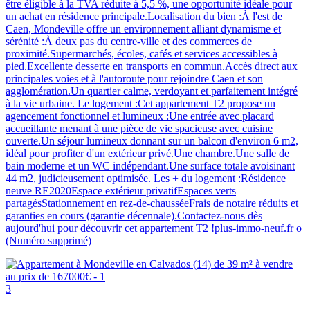
être éligible à la TVA réduite à 5,5 %, une opportunité idéale pour
un achat en résidence principale.Localisation du bien :À l'est de
Caen, Mondeville offre un environnement alliant dynamisme et
sérénité :À deux pas du centre-ville et des commerces de
proximité.Supermarchés, écoles, cafés et services accessibles à
pied.Excellente desserte en transports en commun.Accès direct aux
principales voies et à l'autoroute pour rejoindre Caen et son
agglomération.Un quartier calme, verdoyant et parfaitement intégré
à la vie urbaine. Le logement :Cet appartement T2 propose un
agencement fonctionnel et lumineux :Une entrée avec placard
accueillante menant à une pièce de vie spacieuse avec cuisine
ouverte.Un séjour lumineux donnant sur un balcon d'environ 6 m2,
idéal pour profiter d'un extérieur privé.Une chambre.Une salle de
bain moderne et un WC indépendant.Une surface totale avoisinant
44 m2, judicieusement optimisée. Les + du logement :Résidence
neuve RE2020Espace extérieur privatifEspaces verts
partagésStationnement en rez-de-chausséeFrais de notaire réduits et
garanties en cours (garantie décennale).Contactez-nous dès
aujourd'hui pour découvrir cet appartement T2 !plus-immo-neuf.fr o
(Numéro supprimé)
3