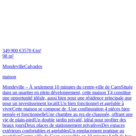
349 900 €
3570 €/m²
98 m²
Mondeville
Calvados
maison
Mondeville – À seulement 10 minutes du centre-ville de CaenSituée
dans un quartier en plein développement, cette maison T4 constitue
une opportunité idéale, aussi bien pour une résidence principale que
pour un investissement locatif.Un bien fonctionnel et agréable à
vivreCette maison se compose de :Une configuration 4 pièces bien
pensée et fonctionnelleUne chambre au rez-de-chaussée, offrant une
vie de plain-piedUn double jardin privatif, idéal pour profiter des
beaux joursDeux places de stationnement privativesDes espaces
extérieurs confortables et agréablesUn emplacement pratique au