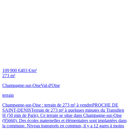
109 900 €
403 €/m²
273 m²
Champagne-sur-Oise
Val-d'Oise
terrain
Champagne-sur-Oise : terrain de 273 m² à vendrePROCHE DE
SAINT-DENISTerrain de 273 m² à quelques minutes du Transilien
H (50 min de Paris). Ce terrain se situe dans Champagne-sur-Oise
(95660). Des écoles maternelles et élémentaires sont implantées dans
la commune. Niveau transports en commun, il y a 12 gares à moins