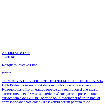
200 000 €
118 €/m²
1 700 m²
Ronquerolles
Val-d'Oise
terrain
TERRAIN À CONSTRUIRE DE 1700 M² PROCHE DE SAINT-
DENISIdéal pour un projet de construction, ce terrain situé à
Ronquerolles offre un espace propice à la réalisation d'une maison
sur mesure, avec de vastes extérieurs.Cette parcelle présente une
surface totale de 1700 m², parfaite pour imaginer et bâtir un habitat
correspondant à vos envies.Il est vendu par un partenaire de