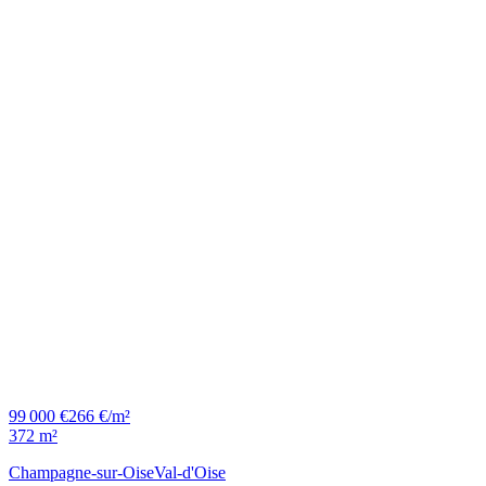
99 000 €
266 €/m²
372 m²
Champagne-sur-Oise
Val-d'Oise