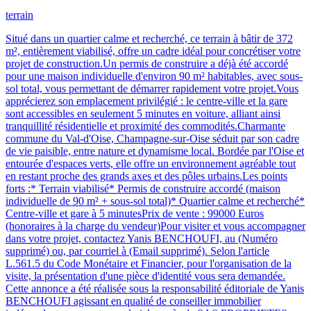
terrain
Situé dans un quartier calme et recherché, ce terrain à bâtir de 372
m², entièrement viabilisé, offre un cadre idéal pour concrétiser votre
projet de construction.Un permis de construire a déjà été accordé
pour une maison individuelle d'environ 90 m² habitables, avec sous-
sol total, vous permettant de démarrer rapidement votre projet.Vous
apprécierez son emplacement privilégié : le centre-ville et la gare
sont accessibles en seulement 5 minutes en voiture, alliant ainsi
tranquillité résidentielle et proximité des commodités.Charmante
commune du Val-d'Oise, Champagne-sur-Oise séduit par son cadre
de vie paisible, entre nature et dynamisme local. Bordée par l'Oise et
entourée d'espaces verts, elle offre un environnement agréable tout
en restant proche des grands axes et des pôles urbains.Les points
forts :* Terrain viabilisé* Permis de construire accordé (maison
individuelle de 90 m² + sous-sol total)* Quartier calme et recherché*
Centre-ville et gare à 5 minutesPrix de vente : 99000 Euros
(honoraires à la charge du vendeur)Pour visiter et vous accompagner
dans votre projet, contactez Yanis BENCHOUFI, au (Numéro
supprimé) ou, par courriel à (Email supprimé). Selon l'article
L.561.5 du Code Monétaire et Financier, pour l'organisation de la
visite, la présentation d'une pièce d'identité vous sera demandée.
Cette annonce a été réalisée sous la responsabilité éditoriale de Yanis
BENCHOUFI agissant en qualité de conseiller immobilier