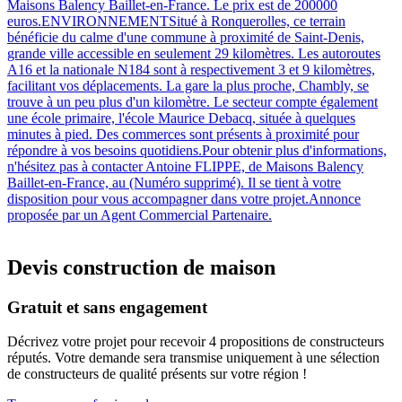
Maisons Balency Baillet-en-France. Le prix est de 200000
euros.ENVIRONNEMENTSitué à Ronquerolles, ce terrain
bénéficie du calme d'une commune à proximité de Saint-Denis,
grande ville accessible en seulement 29 kilomètres. Les autoroutes
A16 et la nationale N184 sont à respectivement 3 et 9 kilomètres,
facilitant vos déplacements. La gare la plus proche, Chambly, se
trouve à un peu plus d'un kilomètre. Le secteur compte également
une école primaire, l'école Maurice Debacq, située à quelques
minutes à pied. Des commerces sont présents à proximité pour
répondre à vos besoins quotidiens.Pour obtenir plus d'informations,
n'hésitez pas à contacter Antoine FLIPPE, de Maisons Balency
Baillet-en-France, au (Numéro supprimé). Il se tient à votre
disposition pour vous accompagner dans votre projet.Annonce
proposée par un Agent Commercial Partenaire.
Devis construction de maison
Gratuit et sans engagement
Décrivez votre projet pour recevoir 4 propositions de constructeurs
réputés. Votre demande sera transmise uniquement à une sélection
de constructeurs de qualité présents sur votre région !