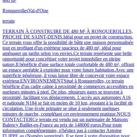
480 m²
Ronquerolles
Val-d'Oise
terrain
TERRAIN À CONSTRUIRE DE 480 M² À RONQUEROLLES,
PROCHE DE SAINT-DENIS.Idéal pour un projet de construction.
Ce terrain vous offre la possibilité de bâtir une maison personnalisée
tout en profitant d'un extérieur spacieux de 480 m², idéal pour
aménager un jardin selon vos envies.Ce terrain représente une belle
opportunité pour concrétiser votre projet immobilier en pleine
nature.Il bénéficie d'une surface totale confortable de 480 m², offrant
un espace agréable à exploiter pour votre future habitation.Avec une
superficie généreuse, il vous laisse libre de concevoir votre espace
extérieur.ENVIRONNEMENTSitué à Ronquerolles, ce terrain
bénéficie d'un cadre calme à proximité de commerces accessibles en
quelques minutes à pied. De plus, plusieurs gares se trouvent à
proximité, facilitant vos déplacements. L'accès aux autoroutes A16
et nationale N184 se fait en moins de 10 km, ajoutant à la facilité de
circulation. Une école primaire se situe à seulement quelques
minutes de marche, complétant cet environnement pratique.NOUS
CONTACTERCe terrain est vendu par un partenaire de Maisons
Balency Baillet-en-France au prix de 148000 euros.Pour toute
information complémentaire, n'hésitez pas à contacter Antoine
FLIPPE au (Numéro supprimé). Il se tient à votre disposition pour