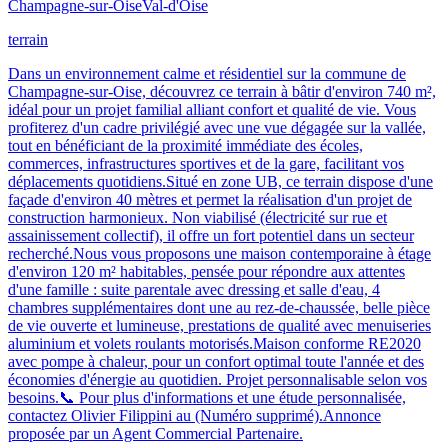
Champagne-sur-Oise
Val-d'Oise
terrain
Dans un environnement calme et résidentiel sur la commune de
Champagne-sur-Oise, découvrez ce terrain à bâtir d'environ 740 m²,
idéal pour un projet familial alliant confort et qualité de vie. Vous
profiterez d'un cadre privilégié avec une vue dégagée sur la vallée,
tout en bénéficiant de la proximité immédiate des écoles,
commerces, infrastructures sportives et de la gare, facilitant vos
déplacements quotidiens.Situé en zone UB, ce terrain dispose d'une
façade d'environ 40 mètres et permet la réalisation d'un projet de
construction harmonieux. Non viabilisé (électricité sur rue et
assainissement collectif), il offre un fort potentiel dans un secteur
recherché.Nous vous proposons une maison contemporaine à étage
d'environ 120 m² habitables, pensée pour répondre aux attentes
d'une famille : suite parentale avec dressing et salle d'eau, 4
chambres supplémentaires dont une au rez-de-chaussée, belle pièce
de vie ouverte et lumineuse, prestations de qualité avec menuiseries
aluminium et volets roulants motorisés.Maison conforme RE2020
avec pompe à chaleur, pour un confort optimal toute l'année et des
économies d'énergie au quotidien. Projet personnalisable selon vos
besoins.📞 Pour plus d'informations et une étude personnalisée,
contactez Olivier Filippini au (Numéro supprimé).Annonce
proposée par un Agent Commercial Partenaire.