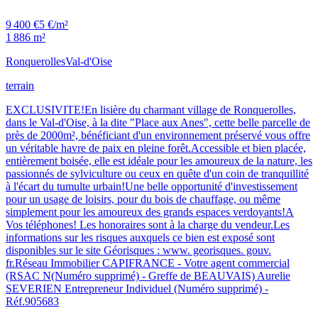
9 400 €
5 €/m²
1 886 m²
Ronquerolles
Val-d'Oise
terrain
EXCLUSIVITE!En lisière du charmant village de Ronquerolles,
dans le Val-d'Oise, à la dite "Place aux Anes", cette belle parcelle de
près de 2000m², bénéficiant d'un environnement préservé vous offre
un véritable havre de paix en pleine forêt.Accessible et bien placée,
entièrement boisée, elle est idéale pour les amoureux de la nature, les
passionnés de sylviculture ou ceux en quête d'un coin de tranquillité
à l'écart du tumulte urbain!Une belle opportunité d'investissement
pour un usage de loisirs, pour du bois de chauffage, ou même
simplement pour les amoureux des grands espaces verdoyants!A
Vos téléphones! Les honoraires sont à la charge du vendeur.Les
informations sur les risques auxquels ce bien est exposé sont
disponibles sur le site Géorisques : www. georisques. gouv.
fr.Réseau Immobilier CAPIFRANCE - Votre agent commercial
(RSAC N(Numéro supprimé) - Greffe de BEAUVAIS) Aurelie
SEVERIEN Entrepreneur Individuel (Numéro supprimé) -
Réf.905683