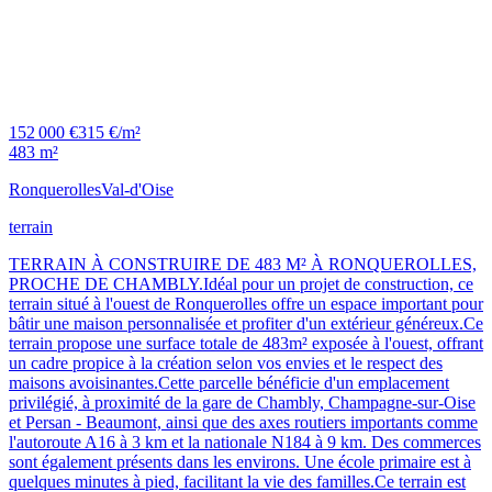
152 000 €
315 €/m²
483 m²
Ronquerolles
Val-d'Oise
terrain
TERRAIN À CONSTRUIRE DE 483 M² À RONQUEROLLES,
PROCHE DE CHAMBLY.Idéal pour un projet de construction, ce
terrain situé à l'ouest de Ronquerolles offre un espace important pour
bâtir une maison personnalisée et profiter d'un extérieur généreux.Ce
terrain propose une surface totale de 483m² exposée à l'ouest, offrant
un cadre propice à la création selon vos envies et le respect des
maisons avoisinantes.Cette parcelle bénéficie d'un emplacement
privilégié, à proximité de la gare de Chambly, Champagne-sur-Oise
et Persan - Beaumont, ainsi que des axes routiers importants comme
l'autoroute A16 à 3 km et la nationale N184 à 9 km. Des commerces
sont également présents dans les environs. Une école primaire est à
quelques minutes à pied, facilitant la vie des familles.Ce terrain est