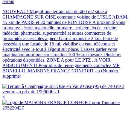
terrain
NOUVEAU! Magnifique terrain plat de 460 m2 situé à
CHAMPAGNE SUR OISE commune voisine de L'ISLE ADAM,
45 km de PARIS et 20 minutes de PONTOISE A proximité vous
trouverez : école maternelle, primaire , collège, lycée, crèche,
médecin, pharmacie, supermarché et autres commerces de
proximités accessibles à pied. Gare à moins de 2 km. Parcelle
possédant une façade de 15 ml, viabilisé en eau, télécoms et
électricité avec le tout à l'égout sur place. Laissez parler votre
imagination pour une construction 100 % sur mesure. Plusieurs
opérations disponibles. ZONE A pour LE PTZ . A VOIR
ABSOLUMENT! Pour plus de renseignements contactez MR
BONELLO, MAISONS FRANCE CONFORT au (Numéro
supprimé)
4