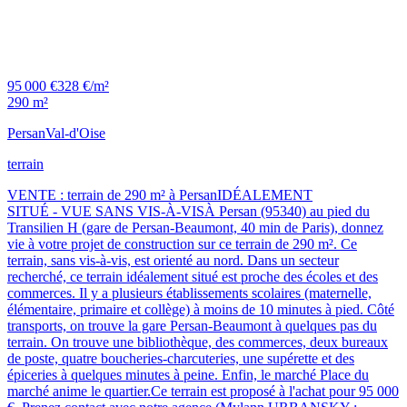
95 000 €
328 €/m²
290 m²
Persan
Val-d'Oise
terrain
VENTE : terrain de 290 m² à PersanIDÉALEMENT
SITUÉ - VUE SANS VIS-À-VISÀ Persan (95340) au pied du
Transilien H (gare de Persan-Beaumont, 40 min de Paris), donnez
vie à votre projet de construction sur ce terrain de 290 m². Ce
terrain, sans vis-à-vis, est orienté au nord. Dans un secteur
recherché, ce terrain idéalement situé est proche des écoles et des
commerces. Il y a plusieurs établissements scolaires (maternelle,
élémentaire, primaire et collège) à moins de 10 minutes à pied. Côté
transports, on trouve la gare Persan-Beaumont à quelques pas du
terrain. On trouve une bibliothèque, des commerces, deux bureaux
de poste, quatre boucheries-charcuteries, une supérette et des
épiceries à quelques minutes à peine. Enfin, le marché Place du
marché anime le quartier.Ce terrain est proposé à l'achat pour 95 000