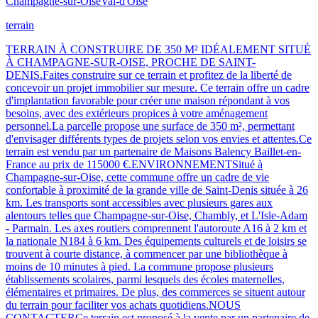
Champagne-sur-Oise
Val-d'Oise
terrain
TERRAIN À CONSTRUIRE DE 350 M² IDÉALEMENT SITUÉ
À CHAMPAGNE-SUR-OISE, PROCHE DE SAINT-
DENIS.Faites construire sur ce terrain et profitez de la liberté de
concevoir un projet immobilier sur mesure. Ce terrain offre un cadre
d'implantation favorable pour créer une maison répondant à vos
besoins, avec des extérieurs propices à votre aménagement
personnel.La parcelle propose une surface de 350 m², permettant
d'envisager différents types de projets selon vos envies et attentes.Ce
terrain est vendu par un partenaire de Maisons Balency Baillet-en-
France au prix de 115000 €.ENVIRONNEMENTSitué à
Champagne-sur-Oise, cette commune offre un cadre de vie
confortable à proximité de la grande ville de Saint-Denis située à 26
km. Les transports sont accessibles avec plusieurs gares aux
alentours telles que Champagne-sur-Oise, Chambly, et L'Isle-Adam
- Parmain. Les axes routiers comprennent l'autoroute A16 à 2 km et
la nationale N184 à 6 km. Des équipements culturels et de loisirs se
trouvent à courte distance, à commencer par une bibliothèque à
moins de 10 minutes à pied. La commune propose plusieurs
établissements scolaires, parmi lesquels des écoles maternelles,
élémentaires et primaires. De plus, des commerces se situent autour
du terrain pour faciliter vos achats quotidiens.NOUS
CONTACTERCe terrain est proposé à la vente par un partenaire de