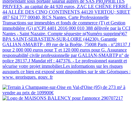
indépendant sous portage salarial auprès de SAS PROPRIETES
PRIVEES, au capital de 44 920 euros, ZAC LE CHÊNE FERRÉ -
44 ALLÉE DES CINQ CONTINENTS 44120 VERTOU; SIRET
487 624 777 00040, RCS Nantes. Carte Professionnelle
Transactions sur immeubles et fonds de commerce (T) et Gestion
immobilière (G) n°CPI 4401 2016 000 010 388 délivrée par la CCI
Nantes - Saint Nazaire. Compte séquestre n(Numéro supprimé)67
BPA SAINT-SEBASTIEN-SUR-LOIRE (44230). Garantie
GALIAN-SMABTP - 89 rue de la Boétie, 75008 Paris - n°28137 J
pour 2 000 000 euros pour T et 120 000 euros pour G. Assurance
responsabilité civile professionnelle par GALIAN-SMABTP n° de
police 28137.J Mandat réf : 447376. - Le professionnel garantit et
sécurise votre projet immobilier.Les informations sur les risques
auxquels ce bien est exposé sont disponibles sur le site Géorisques :
www. georisques. gouv. fr