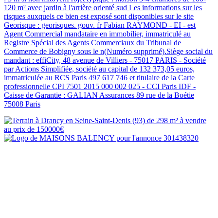
120 m² avec jardin à l'arrière orienté sud Les informations sur les
risques auxquels ce bien est exposé sont disponibles sur le site
Georisque : georisques. gouv. fr Fabian RAYMOND - EI - est
Agent Commercial mandataire en immobilier, immatriculé au
Registre Spécial des Agents Commerciaux du Tribunal de
Commerce de Bobigny sous le n(Numéro supprimé).Siège social du
mandant : effiCity, 48 avenue de Villiers - 75017 PARIS - Société
par Actions Simplifiée, société au capital de 132 373,05 euros,
immatriculée au RCS Paris 497 617 746 et titulaire de la Carte
professionnelle CPI 7501 2015 000 002 025 - CCI Paris IDF -
Caisse de Garantie : GALIAN Assurances 89 rue de la Boétie
75008 Paris