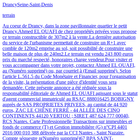
Drancy
Seine-Saint-Denis
terrain
Au coeur de Drancy, dans la zone pavillonnaire quartier le petit
Drancy.Ahmed EL OUAFI de chez propriétés privées vous propose
ce terrain constructible de 307m2 à la vente.La dernière autorisation
du service de l'urbanisme permettait de construire un R+1 avec
comble de 120m2 emprise au sol, soit possibilité de construire une
belle maison de plus de 240m2.Le terrain est vendu 243 800 euros
prix du marché respecté, honoraires charge vendeur.Pour visiter et
vous accompagner dans votre projet, contactez Ahmed EL OUAFI,
au (Numéro supprimé) ou, par courriel à (Email supprimé). Selon
l'article L.561.5 du Code Monétaire et Financier, pour l'organisation
de la visite, la présentation d'une pièce d'identité vous sera
demandée. Cette présente annonce a été rédigée sous la
responsabilité éditoriale de Ahmed EL OUAFI agissant sous le statut
d'agent commercial immatriculé au RSAC 888016425 BOBIGNY
auprès de SAS PROPRIETES PRIVEES, au capital de 44 920
euros, ZAC LE CHÊNE FERRÉ - 44 ALLÉE DES CINQ
CONTINENTS 44120 VERTOU ; SIRET 487 624 777 00040,
RCS Nantes. Carte Professionnelle Transactions sur immeubles et
fonds de commerce (T) et Gestion immobilière (G) n°CPI 4401
2016 000 010 388 délivrée par la CCI Nantes - Saint Nazaire.
Compte séquestre n(Numéro supprimé)67 BPA SAINT-