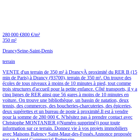
280 000 €
800 €/m²
350 m²
Drancy
Seine-Saint-Denis
terrain
VENTE d'un terrain de 350 m² à DrancyÀ proximité du RER B (15
min de Paris) à Drancy (93700), terrain de 350 m². On trouve des
écoles de tous niveaux à moins de 10 minutes à pied, tout comme
trois structures d'accueil pour la petite enfance. Côté transports, il y a
cinq lignes de RER ainsi que 56 gares à moins de 10 minutes en
voiture. On trouve une bibliothèque, un bassin de natation, deux
tennis, des commerces, des boucheries-charcuteries, des épiceries,
deux supérettes et un bureau de poste à proximité.Il est à vendre
pour la somme de 280 000 €. N'hésitez pas à prendre contact avec
Christophe MONTANIER ((Numéro supprimé)) pour toute
information sur ce terrain. Donnez vie à vos projets immobiliers
avec Maisons Balency Saint-Maur-des-Fossés.Annonce proposée
par un Agent Commercial Partenaire.