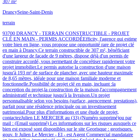
307 m²
Drancy
Seine-Saint-Denis
terrain
93700 DRANCY - TERRAIN CONSTRUCTIBLE - PROJET
CLÉ EN MAIN - PERMIS ACCORDÉEfficity, l'agence qui estime
votre bien en ligne, vous propose une opportunité rare de projet clé
en main à Drancy.Ce terrain constructible de 307 m², bénéficiant
d'une largeur de façade de 9 mètres, dispose déjà d'un permis de
construire accordé, vous permettant de concrétiser rapidement votre
projet immobilier.Le permis autorise la construction d'une maison
jusqu'à 193 m² de surface de plancher, avec une hauteur maximale
de 8,65 mètres, idéale pour une maison familiale moderne et
fonctionnelle.Possibilité de projet clé en main, incluant :la
conception du projet,la construction de la maison,l'accompagnement
administratif et technique jusqu'à la livraison.Un projet
personnalisable selon vos besoins (surface, agencement, prestations),
parfait pour une résidence principale ou un investissement
patrimonial.Pour plus d'informations et une étude de projet,
contactezJulien LE MERCIER au (33) (Numéro supprimé)ou par
mail : (Email supprimé) Les informations sur les risques auxquels ce
bien est exposé sont disponibles sur le site Georisque : georisques.
gouv. fr Julien Le Mercier - EI - est Agent Commercial mandataire