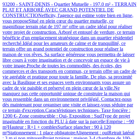
93200 - SAINT-DENIS - Quartier Mutuelle - 197.0 m² - TERRAIN
PLAT ET ARBORÉ AVEC GRAND POTENTIEL DE
CONSTRUCTIONefficity, l'agence qui estime votre bien en ligne,
vous proposeSitué en plein cœur du quartier mutuelle, ce
magnifique terrain plat de 197 m² offre un cadre idéal pour réaliser
votre projet de construction. Arboré et entouré de verdure, ce terrain
bénéficie d'un emplacement stratégique dans un quartier résidentiel
recherché.Idéal pour les amateurs de calme et de tranquillité, ce
terrain offre un grand potentiel de construction pour réaliser la
maison de vos rêves. Sa surface généreuse vous permettra de laisser
libre cours à votre imagination et de concevoir un espace de vie à
votre image.Proche de toutes les commodités, des écoles, des
commerces et des transports en commun, ce terrain offre un cadre de
vie agréable et pratique pour toute la famille. De plus, sa proximité
avec la Basilique et ses espaces verts environnants vous assure un
cadre de vie paisible et préservé en plein cœur de la ville.Ne
manquez pas cette opportunité unique de construire la maison qui
vous ressemble dans un environnement privilégié. Contactez-nous
dès maintenant pour organiser une visite et laissez-vous séduire par
ce terrain d'exception.Caractéristiques techniques- Taxe foncière :
1200 €- Zone constructible : Oui- Exposition : SudType de projet
imaginable en fonction du PLU à date sur la parcelle:Emprise : ~90
m²Hauteur : R+1 + comblesSurface plancher : 90 à 120
m²Stationnement : 1 place obligatoireAlignement : ouiRetrait latéral
: 3 m si non mitoyenProjet typique : maison 3-4 chambres de 100-