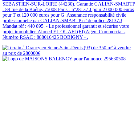
SEBASTIEN-SUR-LOIRE (44230). Garantie GALIAN-SMABTP
- 89 rue de la Boétie, 75008 Paris - n°28137 J pour 2 000 000 euros
pour T et 120 000 euros pour G. Assurance responsabilité civile
professionnelle par GALIAN-SMABTP n° de police 28137.J
Mandat réf : 440 895. - Le professionnel garantit et sécurise votre
projet immobilier. Ahmed EL OUAFI (EI) Agent Commercial -
Numéro RSAC : 888016425 BOBIGNY - .