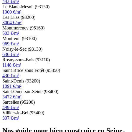
443 €/m²
Le Blanc-Mesnil (93150)
1000 €/m²
Les Lilas (93260)
3004 €/m²
Montmorency (95160)
503 €/m²
Montreuil (93100)
969 €/m²
Noisy-le-Sec (93130)
636 €/m²
Rosny-sous-Bois (93110)
1148 €/m²
Saint-Brice-sous-Forêt (95350)
430 €/m²
Saint-Denis (93200)
1091 €/m²
Saint-Ouen-sur-Seine (93400)
3472 €/m²
Sarcelles (95200)
499 €/m²
Villiers-le-Bel (95400)
307 €/m²
Nos guide pour bien construire en Seine-