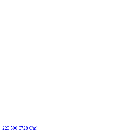
223 500 €
728 €/m²