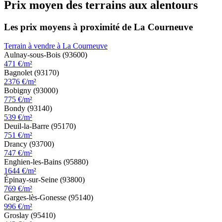
Prix moyen des terrains aux alentours
Les prix moyens à proximité de La Courneuve
Terrain à vendre à La Courneuve
Aulnay-sous-Bois (93600)
471 €/m²
Bagnolet (93170)
2376 €/m²
Bobigny (93000)
775 €/m²
Bondy (93140)
539 €/m²
Deuil-la-Barre (95170)
751 €/m²
Drancy (93700)
747 €/m²
Enghien-les-Bains (95880)
1644 €/m²
Épinay-sur-Seine (93800)
769 €/m²
Garges-lès-Gonesse (95140)
996 €/m²
Groslay (95410)