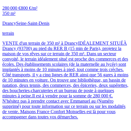
280 000 €
800 €/m²
350 m²
Drancy
Seine-Saint-Denis
terrain
VENTE d'un terrain de 350 m² à DrancyIDÉALEMENT SITUÉÀ
Drancy (93700) au pied du RER B (15 min de Paris), projetez la
maison de vos rêves sur ce terrain de 350 m². Dans un secteur
convoité, le terrain idéalement situé est proche des commerces et des
écoles. Des établissements scolaires (de la maternelle au lycée) sont
implantés à moins de 10 minutes à pied, tout comme trois crèches.
Côté transports, il y a cinq lignes de RER ainsi que 56 gares à moins
de 10 minutes en voiture. On trouve une bibliothèque, un bassin de
natation, deux tennis, des commerces, des épiceries, deux supérettes,
des boucheries-charcuteries et un bureau de poste à quelques
minutes à peine.Il est à vendre pour la somme de 280 000 €.
N'hésitez pas à prendre contact avec Emmanuel au (Numéro
supprimé) pour toute information sur ce terrain ou sur les modalités
de vente. Maisons France Confort Moisselles est là pour vous
accompagner dans toutes vos démarches.