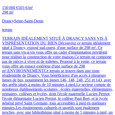
150 000 €
503 €/m²
298 m²
Drancy
Seine-Saint-Denis
terrain
TERRAIN IDÉALEMENT SITUÉ À DRANCY SANS VIS À
VISPRÉSENTATION DU BIEN Découvrez ce terrain idéalement
situé à Drancy, exposé sud-ouest, d'une surface de 298 m². Ce
terrain sans vis-à-vis vous offre un cadre d'implantation privilégié
pour réaliser la construction de votre maison.Ce terrain ne comporte
pas de pièces à vivre ni de toilettes. Proposé à la vente, ce terrain
vous offre un espace extérieur d'une surface de 298
m².ENVIRONNEMENTCe terrain se trouve dans une zone
résidentielle de Drancy. Vous bénéficierez d'un accès à plusieurs
lignes de bus, notamment les lignes 146, 148, 248, 251 et 143, avec
des arrêts situés à moins de 10 minutes à pied.Le secteur compte de
nombreux établissements scolaires : écoles maternelles, élémentaires,
primaires, collèges et lycées, dont l'école maternelle Lucien Perriot,
l'école élémentaire Lucien Perriot, le collège Paul Bert, et le lycée
général privé Saint Germain, tous accessibles à pied en quelques
minutes.Les équipements culturels et sportifs sont également
proches, avec une bibliothèque situé à moins de 5 minutes à pied, un