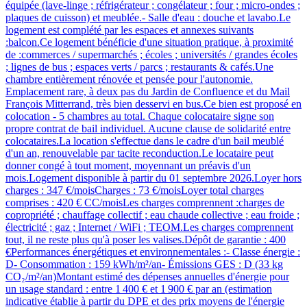
équipée (lave-linge ; réfrigérateur ; congélateur ; four ; micro-ondes ;
plaques de cuisson) et meublée.- Salle d'eau : douche et lavabo.Le
logement est complété par les espaces et annexes suivants
:balcon.Ce logement bénéficie d'une situation pratique, à proximité
de :commerces / supermarchés ; écoles ; universités / grandes écoles
; lignes de bus ; espaces verts / parcs ; restaurants & cafés.Une
chambre entièrement rénovée et pensée pour l'autonomie.
Emplacement rare, à deux pas du Jardin de Confluence et du Mail
François Mitterrand, très bien desservi en bus.Ce bien est proposé en
colocation - 5 chambres au total. Chaque colocataire signe son
propre contrat de bail individuel. Aucune clause de solidarité entre
colocataires.La location s'effectue dans le cadre d'un bail meublé
d'un an, renouvelable par tacite reconduction.Le locataire peut
donner congé à tout moment, moyennant un préavis d'un
mois.Logement disponible à partir du 01 septembre 2026.Loyer hors
charges : 347 €/moisCharges : 73 €/moisLoyer total charges
comprises : 420 € CC/moisLes charges comprennent :charges de
copropriété ; chauffage collectif ; eau chaude collective ; eau froide ;
électricité ; gaz ; Internet / WiFi ; TEOM.Les charges comprennent
tout, il ne reste plus qu'à poser les valises.Dépôt de garantie : 400
€Performances énergétiques et environnementales :- Classe énergie :
D- Consommation : 159 kWh/m²/an- Émissions GES : D (33 kg
CO₂/m²/an)Montant estimé des dépenses annuelles d'énergie pour
un usage standard : entre 1 400 € et 1 900 € par an (estimation
indicative établie à partir du DPE et des prix moyens de l'énergie