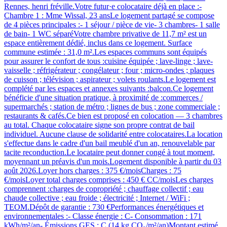
Rennes, henri fréville.Votre futur·e colocataire déjà en place :-
Chambre 1 : Mme Wissal, 23 ansLe logement partagé se compose
de 4 pièces principales :- 1 séjour / pièce de vie- 3 chambres- 1 salle
de bain- 1 WC séparéVotre chambre privative de 11,7 m² est un
espace entièrement dédié, inclus dans ce logement. Surface
commune estimée : 31,0 m².Les espaces communs sont équipés
pour assurer le confort de tous :cuisine équipée ; lave-linge ; lave-
vaisselle ; réfrigérateur ; congélateur ; four ; micro-ondes ; plaques
de cuisson ; télévision ; aspirateur ; volets roulants.Le logement est
complété par les espaces et annexes suivants :balcon.Ce logement
bénéficie d'une situation pratique, à proximité de :commerces /
supermarchés ; station de métro ; lignes de bus ; zone commerciale ;
restaurants & cafés.Ce bien est proposé en colocation — 3 chambres
au total. Chaque colocataire signe son propre contrat de bail
individuel. Aucune clause de solidarité entre colocataires.La location
s'effectue dans le cadre d'un bail meublé d'un an, renouvelable par
tacite reconduction.Le locataire peut donner congé à tout moment,
moyennant un préavis d'un mois.Logement disponible à partir du 03
août 2026.Loyer hors charges : 375 €/moisCharges : 75
€/moisLoyer total charges comprises : 450 € CC/moisLes charges
comprennent :charges de copropriété ; chauffage collectif ; eau
chaude collective ; eau froide ; électricité ; Internet / WiFi ;
TEOM.Dépôt de garantie : 730 €Performances énergétiques et
environnementales :- Classe énergie : C- Consommation : 171
kWh/m²/an- Émissions GES : C (14 kg CO₂/m²/an)Montant estimé