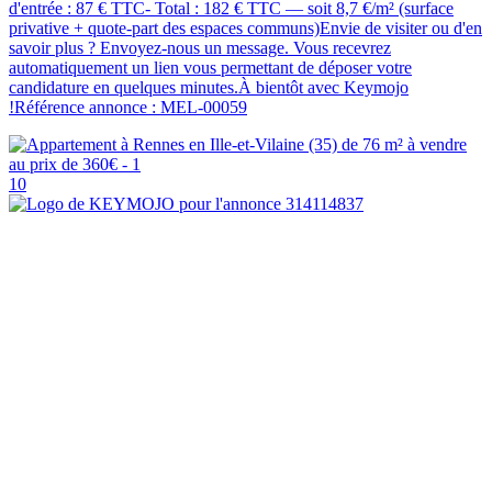
d'entrée : 87 € TTC- Total : 182 € TTC — soit 8,7 €/m² (surface
privative + quote-part des espaces communs)Envie de visiter ou d'en
savoir plus ? Envoyez-nous un message. Vous recevrez
automatiquement un lien vous permettant de déposer votre
candidature en quelques minutes.À bientôt avec Keymojo
!Référence annonce : MEL-00059
10