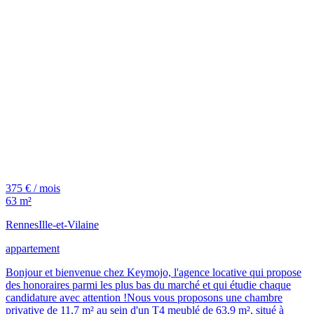
375 € / mois
63 m²
Rennes
Ille-et-Vilaine
appartement
Bonjour et bienvenue chez Keymojo, l'agence locative qui propose
des honoraires parmi les plus bas du marché et qui étudie chaque
candidature avec attention !Nous vous proposons une chambre
privative de 11,7 m² au sein d'un T4 meublé de 63,9 m², situé à