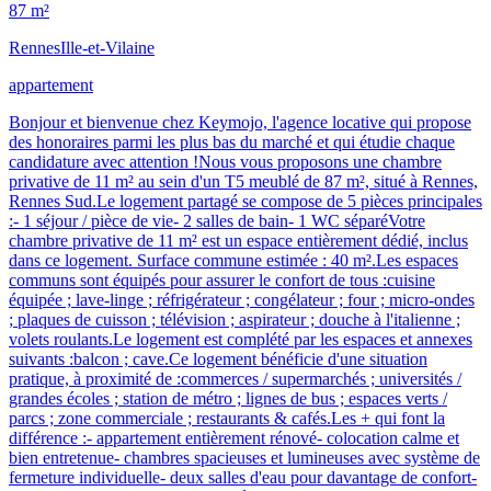
87 m²
Rennes
Ille-et-Vilaine
appartement
Bonjour et bienvenue chez Keymojo, l'agence locative qui propose
des honoraires parmi les plus bas du marché et qui étudie chaque
candidature avec attention !Nous vous proposons une chambre
privative de 11 m² au sein d'un T5 meublé de 87 m², situé à Rennes,
Rennes Sud.Le logement partagé se compose de 5 pièces principales
:- 1 séjour / pièce de vie- 2 salles de bain- 1 WC séparéVotre
chambre privative de 11 m² est un espace entièrement dédié, inclus
dans ce logement. Surface commune estimée : 40 m².Les espaces
communs sont équipés pour assurer le confort de tous :cuisine
équipée ; lave-linge ; réfrigérateur ; congélateur ; four ; micro-ondes
; plaques de cuisson ; télévision ; aspirateur ; douche à l'italienne ;
volets roulants.Le logement est complété par les espaces et annexes
suivants :balcon ; cave.Ce logement bénéficie d'une situation
pratique, à proximité de :commerces / supermarchés ; universités /
grandes écoles ; station de métro ; lignes de bus ; espaces verts /
parcs ; zone commerciale ; restaurants & cafés.Les + qui font la
différence :- appartement entièrement rénové- colocation calme et
bien entretenue- chambres spacieuses et lumineuses avec système de
fermeture individuelle- deux salles d'eau pour davantage de confort-