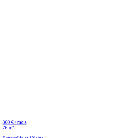
360 € / mois
76 m²