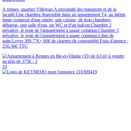
A rennes, quartier Villejean,A proximité des transports et de la
faculté.Une chambre disponible dans un appartement T4, au 4ième
étage composé d'une entrée, une cuisine, de trois chambres,
débarras, une salle d'eau, un WC et d'un balcon.Chambre 2
privative, le reste de l'appartement à usage commun.Chambre 3
privative, le reste de l'appartement à usage commun.Libre de
suite.Loyer 309.77€+ 60€ de charges de copropriété.Frais d'agence :
256.36€ TTC
10