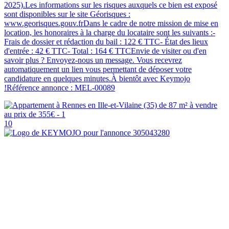
2025).Les informations sur les risques auxquels ce bien est exposé
sont disponibles sur le site Géorisques :
www.georisques.gouv.frDans le cadre de notre mission de mise en
location, les honoraires à la charge du locataire sont les suivants :-
Frais de dossier et rédaction du bail : 122 € TTC- État des lieux
d'entrée : 42 € TTC- Total : 164 € TTCEnvie de visiter ou d'en
savoir plus ? Envoyez-nous un message. Vous recevrez
automatiquement un lien vous permettant de déposer votre
candidature en quelques minutes.À bientôt avec Keymojo
!Référence annonce : MEL-00089
10