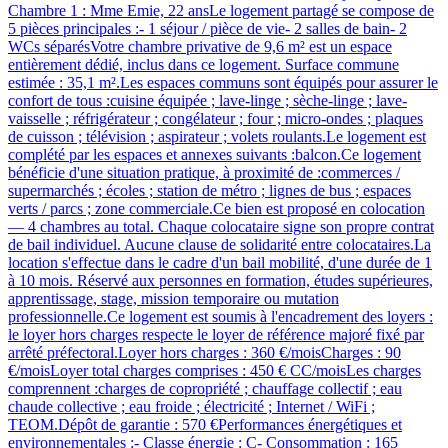
Chambre 1 : Mme Emie, 22 ansLe logement partagé se compose de
5 pièces principales :- 1 séjour / pièce de vie- 2 salles de bain- 2
WCs séparésVotre chambre privative de 9,6 m² est un espace
entièrement dédié, inclus dans ce logement. Surface commune
estimée : 35,1 m².Les espaces communs sont équipés pour assurer le
confort de tous :cuisine équipée ; lave-linge ; sèche-linge ; lave-
vaisselle ; réfrigérateur ; congélateur ; four ; micro-ondes ; plaques
de cuisson ; télévision ; aspirateur ; volets roulants.Le logement est
complété par les espaces et annexes suivants :balcon.Ce logement
bénéficie d'une situation pratique, à proximité de :commerces /
supermarchés ; écoles ; station de métro ; lignes de bus ; espaces
verts / parcs ; zone commerciale.Ce bien est proposé en colocation
— 4 chambres au total. Chaque colocataire signe son propre contrat
de bail individuel. Aucune clause de solidarité entre colocataires.La
location s'effectue dans le cadre d'un bail mobilité, d'une durée de 1
à 10 mois. Réservé aux personnes en formation, études supérieures,
apprentissage, stage, mission temporaire ou mutation
professionnelle.Ce logement est soumis à l'encadrement des loyers :
le loyer hors charges respecte le loyer de référence majoré fixé par
arrêté préfectoral.Loyer hors charges : 360 €/moisCharges : 90
€/moisLoyer total charges comprises : 450 € CC/moisLes charges
comprennent :charges de copropriété ; chauffage collectif ; eau
chaude collective ; eau froide ; électricité ; Internet / WiFi ;
TEOM.Dépôt de garantie : 570 €Performances énergétiques et
environnementales :- Classe énergie : C- Consommation : 165