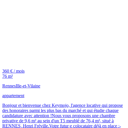
360 € / mois
76 m²
Rennes
Ille-et-Vilaine
appartement
Bonjour et bienvenue chez Keymojo, l'agence locative qui propose
des honoraires parmi les plus bas du marché et qui étudie chaque
candidature avec attention !Nous vous proposons une chambre
privative de 9,6 m² au sein d'un T5 meublé de 76,4 m², situé à
RENNES, Henri Fréville.Votre futur·e colocataire déjà en place :-