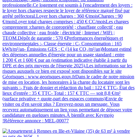
professionnelle.Ce logement est soumis à l'encadrement des loyers :
le loyer hors charges respecte le loyer de référence majoré fixé par
arrêté préfectoral.Loyer hors charges : 360 €/moisCharges : 90
€/moisLoyer total charges comprises : 450 € CC/moisLes charges
comprennent :charges de copropriété ; chauffage collectif ; eau
chaude collective ; eau froide ; électricité ; Internet / WiFi ;
TEOM.Dépôt de garantie : 570 €Performances énergétiques et
environnementales :- Classe énergie : C- Consommation : 165
kWh/m²/an- Émissions GES : C (14 kg CO₂/m²/an)Montant estimé
des dépenses annuelles d'énergie pour un usage standard : entre
1 200 € et 1 600 € par an (estimation indicative établie à partir du
DPE et des prix moyens de l'énergie 2025).Les informations sur les
risques auxquels ce bien est exposé sont disponibles sur le site
Géorisques : www.georisques.gouv.frDans le cadre de notre mission
de mise en location, les honoraires à la charge du locataire sont les
suivants :- Frais de dossier et rédaction du bail : 122 € TTC- État des
lieux d'entrée : 35 € TTC- Total : 157 € TTC — soit 8,8 €/m²
(surface privative + quote-part des espaces communs)Envie de
visiter ou d'en savoir plus ? Envoyez-nous un message. Vous
recevrez automatiquement un lien vous permettant de déposer votre
candidature en quelques minutes.À bientôt avec Keymojo
!Référence annonce : MEL-00077