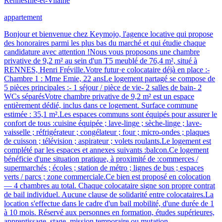
Rennes
Ille-et-Vilaine
appartement
Bonjour et bienvenue chez Keymojo, l'agence locative qui propose
des honoraires parmi les plus bas du marché et qui étudie chaque
candidature avec attention !Nous vous proposons une chambre
privative de 9,2 m² au sein d'un T5 meublé de 76,4 m², situé à
RENNES, Henri Fréville.Votre futur·e colocataire déjà en place :-
Chambre 1 : Mme Emie, 22 ansLe logement partagé se compose de
5 pièces principales :- 1 séjour / pièce de vie- 2 salles de bain- 2
WCs séparésVotre chambre privative de 9,2 m² est un espace
entièrement dédié, inclus dans ce logement. Surface commune
estimée : 35,1 m².Les espaces communs sont équipés pour assurer le
confort de tous :cuisine équipée ; lave-linge ; sèche-linge ; lave-
vaisselle ; réfrigérateur ; congélateur ; four ; micro-ondes ; plaques
de cuisson ; télévision ; aspirateur ; volets roulants.Le logement est
complété par les espaces et annexes suivants :balcon.Ce logement
bénéficie d'une situation pratique, à proximité de :commerces /
supermarchés ; écoles ; station de métro ; lignes de bus ; espaces
verts / parcs ; zone commerciale.Ce bien est proposé en colocation
— 4 chambres au total. Chaque colocataire signe son propre contrat
de bail individuel. Aucune clause de solidarité entre colocataires.La
location s'effectue dans le cadre d'un bail mobilité, d'une durée de 1
à 10 mois. Réservé aux personnes en formation, études supérieures,
apprentissage, stage, mission temporaire ou mutation