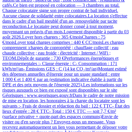
cafés.Ce bien est proposé en colocation — 3 chambres au total.
Chaque colocataire signe son propre contrat de bail individuel.
Aucune clause de solidarité entre colocataires.La location s'effectue
dans le cadre d'un bail meublé d'un an, renouvelable par tacite
reconduction.Le locataire peut donner congé à tout moment,
moyennant un préavis d'un mois.Logement disponible à partir du 03
août 2026.Loyer hors charges : 365 €/moisCharges : 75
€/moisLoyer total charges comprises : 440 € CC/moisLes charges
comprennent :charges de copropriété ; chauffage collectif ; eau
chaude collective ; eau froide ; électricité ; Internet / WiFi ;
TEOM.Dépôt de garantie : 730 €Performances énergétiques et
environnementales :- Classe énergie : C- Consommation : 171
kWh/m²/an- Émissions GES : C (14 kg CO₂/m²/an)Montant estimé
des dépenses annuelles d'énergie pour un usage standard : entre
1 000 € et 1 400 € par an (estimation indicative établie à partir du
DPE et des prix moyens de l'énergie 2025).Les informations sur les
risques auxquels ce bien est exposé sont disponibles sur le site
Géorisques : www.georisques.gouv.frDans le cadre de notre mission
de mise en location, les honoraires à la charge du locataire sont les
suivants :- Frais de dossier et rédaction du bail : 122 € TTC- État des
lieux d'entrée : 28 € TTC- Total : 150 € TTC — soit 7,7 €/m²
(surface privative + quote-part des espaces communs)Envie de
visiter ou d'en savoir plus ? Envoyez-nous un message. Vous
recevrez automatiquement un lien vous permettant de déposer votre