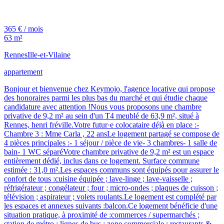
365 € / mois
63 m²
Rennes
Ille-et-Vilaine
appartement
Bonjour et bienvenue chez Keymojo, l'agence locative qui propose
des honoraires parmi les plus bas du marché et qui étudie chaque
candidature avec attention !Nous vous proposons une chambre
privative de 9,2 m² au sein d'un T4 meublé de 63,9 m², situé à
Rennes, henri fréville.Votre futur·e colocataire déjà en place :-
Chambre 3 : Mme Carla , 22 ansLe logement partagé se compose de
4 pièces principales :- 1 séjour / pièce de vie- 3 chambres- 1 salle de
bain- 1 WC séparéVotre chambre privative de 9,2 m² est un espace
entièrement dédié, inclus dans ce logement. Surface commune
estimée : 31,0 m².Les espaces communs sont équipés pour assurer le
confort de tous :cuisine équipée ; lave-linge ; lave-vaisselle ;
réfrigérateur ; congélateur ; four ; micro-ondes ; plaques de cuisson ;
télévision ; aspirateur ; volets roulants.Le logement est complété par
les espaces et annexes suivants :balcon.Ce logement bénéficie d'une
situation pratique, à proximité de :commerces / supermarchés ;
station de métro ; lignes de bus ; zone commerciale ; restaurants &