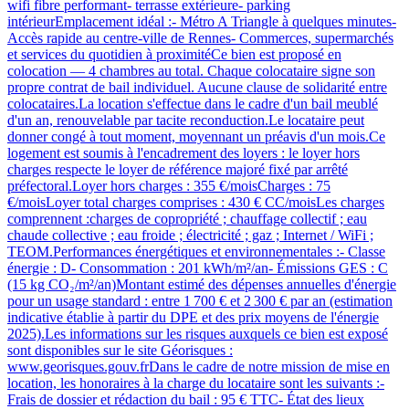
wifi fibre performant- terrasse extérieure- parking
intérieurEmplacement idéal :- Métro A Triangle à quelques minutes-
Accès rapide au centre-ville de Rennes- Commerces, supermarchés
et services du quotidien à proximitéCe bien est proposé en
colocation — 4 chambres au total. Chaque colocataire signe son
propre contrat de bail individuel. Aucune clause de solidarité entre
colocataires.La location s'effectue dans le cadre d'un bail meublé
d'un an, renouvelable par tacite reconduction.Le locataire peut
donner congé à tout moment, moyennant un préavis d'un mois.Ce
logement est soumis à l'encadrement des loyers : le loyer hors
charges respecte le loyer de référence majoré fixé par arrêté
préfectoral.Loyer hors charges : 355 €/moisCharges : 75
€/moisLoyer total charges comprises : 430 € CC/moisLes charges
comprennent :charges de copropriété ; chauffage collectif ; eau
chaude collective ; eau froide ; électricité ; gaz ; Internet / WiFi ;
TEOM.Performances énergétiques et environnementales :- Classe
énergie : D- Consommation : 201 kWh/m²/an- Émissions GES : C
(15 kg CO₂/m²/an)Montant estimé des dépenses annuelles d'énergie
pour un usage standard : entre 1 700 € et 2 300 € par an (estimation
indicative établie à partir du DPE et des prix moyens de l'énergie
2025).Les informations sur les risques auxquels ce bien est exposé
sont disponibles sur le site Géorisques :
www.georisques.gouv.frDans le cadre de notre mission de mise en
location, les honoraires à la charge du locataire sont les suivants :-
Frais de dossier et rédaction du bail : 95 € TTC- État des lieux