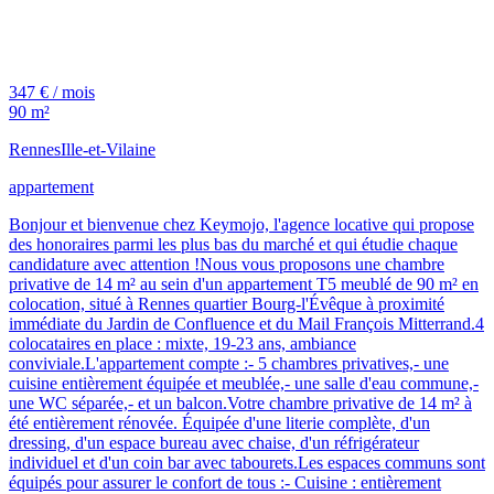
347 € / mois
90 m²
Rennes
Ille-et-Vilaine
appartement
Bonjour et bienvenue chez Keymojo, l'agence locative qui propose
des honoraires parmi les plus bas du marché et qui étudie chaque
candidature avec attention !Nous vous proposons une chambre
privative de 14 m² au sein d'un appartement T5 meublé de 90 m² en
colocation, situé à Rennes quartier Bourg-l'Évêque à proximité
immédiate du Jardin de Confluence et du Mail François Mitterrand.4
colocataires en place : mixte, 19-23 ans, ambiance
conviviale.L'appartement compte :- 5 chambres privatives,- une
cuisine entièrement équipée et meublée,- une salle d'eau commune,-
une WC séparée,- et un balcon.Votre chambre privative de 14 m² à
été entièrement rénovée. Équipée d'une literie complète, d'un
dressing, d'un espace bureau avec chaise, d'un réfrigérateur
individuel et d'un coin bar avec tabourets.Les espaces communs sont
équipés pour assurer le confort de tous :- Cuisine : entièrement