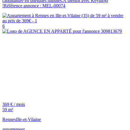
candidature en quelques minutes.À bientôt avec Keymojo
!Référence annonce : MEL-00074
6
369 € / mois
59 m²
Rennes
Ille-et-Vilaine
appartement