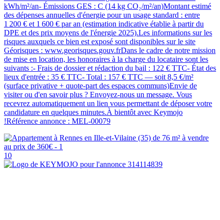
kWh/m²/an- Émissions GES : C (14 kg CO₂/m²/an)Montant estimé
des dépenses annuelles d'énergie pour un usage standard : entre
1 200 € et 1 600 € par an (estimation indicative établie à partir du
DPE et des prix moyens de l'énergie 2025).Les informations sur les
risques auxquels ce bien est exposé sont disponibles sur le site
Géorisques : www.georisques.gouv.frDans le cadre de notre mission
de mise en location, les honoraires à la charge du locataire sont les
suivants :- Frais de dossier et rédaction du bail : 122 € TTC- État des
lieux d'entrée : 35 € TTC- Total : 157 € TTC — soit 8,5 €/m²
(surface privative + quote-part des espaces communs)Envie de
visiter ou d'en savoir plus ? Envoyez-nous un message. Vous
recevrez automatiquement un lien vous permettant de déposer votre
candidature en quelques minutes.À bientôt avec Keymojo
!Référence annonce : MEL-00079
10