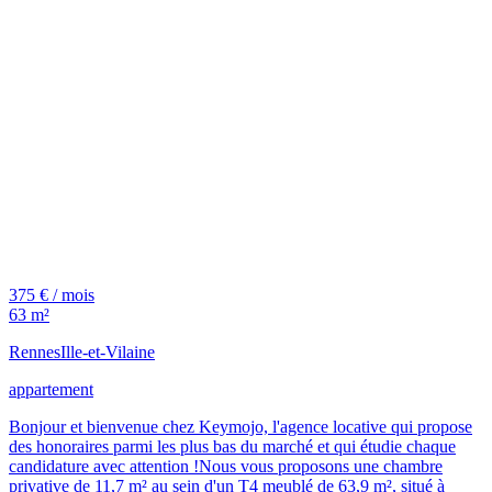
375 € / mois
63 m²
Rennes
Ille-et-Vilaine
appartement
Bonjour et bienvenue chez Keymojo, l'agence locative qui propose
des honoraires parmi les plus bas du marché et qui étudie chaque
candidature avec attention !Nous vous proposons une chambre
privative de 11,7 m² au sein d'un T4 meublé de 63,9 m², situé à