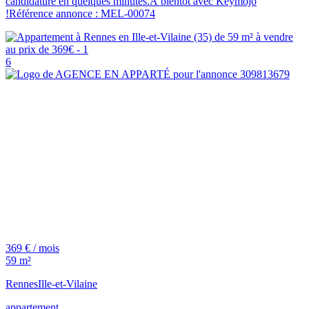
candidature en quelques minutes.À bientôt avec Keymojo
!Référence annonce : MEL-00074
6
369 € / mois
59 m²
Rennes
Ille-et-Vilaine
appartement