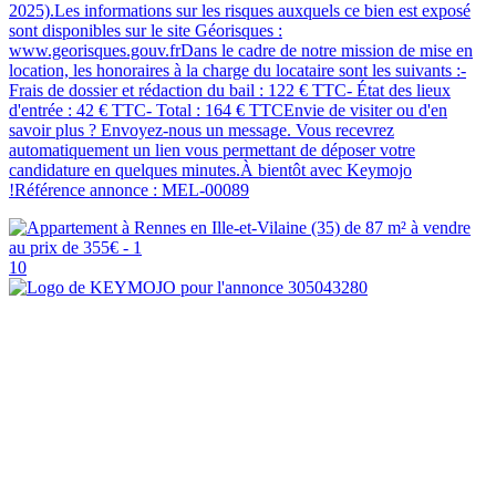
2025).Les informations sur les risques auxquels ce bien est exposé
sont disponibles sur le site Géorisques :
www.georisques.gouv.frDans le cadre de notre mission de mise en
location, les honoraires à la charge du locataire sont les suivants :-
Frais de dossier et rédaction du bail : 122 € TTC- État des lieux
d'entrée : 42 € TTC- Total : 164 € TTCEnvie de visiter ou d'en
savoir plus ? Envoyez-nous un message. Vous recevrez
automatiquement un lien vous permettant de déposer votre
candidature en quelques minutes.À bientôt avec Keymojo
!Référence annonce : MEL-00089
10