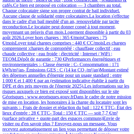
cafés.Ce bien est proposé en colocation — 3 chambres au total.
Chaque colocataire signe son propre contrat de bail individuel.
Aucune clause de solidarité entre colocataires.La location s'effectue
dans le cadre d'un bail meublé d'un an, renouvelable par tacite
reconduction.Le locataire peut donner congé à tout moment,
moyennant un préavis d'un mois.Logement disponible à partir du 03
août 2026.Loyer hors charges : 365 €/moisCharges : 75
€/moisLoyer total charges comprises : 440 € CC/moisLes charges
comprennent :charges de copropriété ; chauffage collectif ; eau
chaude collective ; eau froide ; électricité ; Internet / WiFi ;
TEOM.Dépôt de garantie : 730 €Performances énergétiques et
environnementales :- Classe énergie : C- Consommation : 171
kWh/m²/an- Émissions GES : C (14 kg CO₂/m²/an)Montant estimé
des dépenses annuelles d'énergie pour un usage standard : entre
1 000 € et 1 400 € par an (estimation indicative établie à partir du
DPE et des prix moyens de l'énergie 2025).Les informations sur les
risques auxquels ce bien est exposé sont disponibles sur le site
Géorisques : www.georisques.gouv.frDans le cadre de notre mission
de mise en location, les honoraires à la charge du locataire sont les
suivants :- Frais de dossier et rédaction du bail : 122 € TTC- État des
lieux d'entrée : 28 € TTC- Total : 150 € TTC — soit 7,7 €/m²
(surface privative + quote-part des espaces communs)Envie de
visiter ou d'en savoir plus ? Envoyez-nous un message. Vous
recevrez automatiquement un lien vous permettant de déposer votre