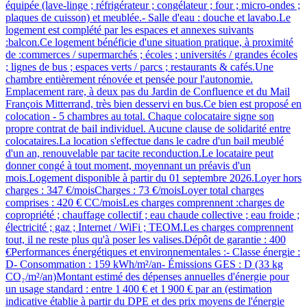
équipée (lave-linge ; réfrigérateur ; congélateur ; four ; micro-ondes ;
plaques de cuisson) et meublée.- Salle d'eau : douche et lavabo.Le
logement est complété par les espaces et annexes suivants
:balcon.Ce logement bénéficie d'une situation pratique, à proximité
de :commerces / supermarchés ; écoles ; universités / grandes écoles
; lignes de bus ; espaces verts / parcs ; restaurants & cafés.Une
chambre entièrement rénovée et pensée pour l'autonomie.
Emplacement rare, à deux pas du Jardin de Confluence et du Mail
François Mitterrand, très bien desservi en bus.Ce bien est proposé en
colocation - 5 chambres au total. Chaque colocataire signe son
propre contrat de bail individuel. Aucune clause de solidarité entre
colocataires.La location s'effectue dans le cadre d'un bail meublé
d'un an, renouvelable par tacite reconduction.Le locataire peut
donner congé à tout moment, moyennant un préavis d'un
mois.Logement disponible à partir du 01 septembre 2026.Loyer hors
charges : 347 €/moisCharges : 73 €/moisLoyer total charges
comprises : 420 € CC/moisLes charges comprennent :charges de
copropriété ; chauffage collectif ; eau chaude collective ; eau froide ;
électricité ; gaz ; Internet / WiFi ; TEOM.Les charges comprennent
tout, il ne reste plus qu'à poser les valises.Dépôt de garantie : 400
€Performances énergétiques et environnementales :- Classe énergie :
D- Consommation : 159 kWh/m²/an- Émissions GES : D (33 kg
CO₂/m²/an)Montant estimé des dépenses annuelles d'énergie pour
un usage standard : entre 1 400 € et 1 900 € par an (estimation
indicative établie à partir du DPE et des prix moyens de l'énergie