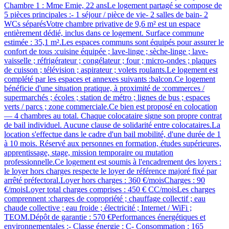
Chambre 1 : Mme Emie, 22 ansLe logement partagé se compose de
5 pièces principales :- 1 séjour / pièce de vie- 2 salles de bain- 2
WCs séparésVotre chambre privative de 9,6 m² est un espace
entièrement dédié, inclus dans ce logement. Surface commune
estimée : 35,1 m².Les espaces communs sont équipés pour assurer le
confort de tous :cuisine équipée ; lave-linge ; sèche-linge ; lave-
vaisselle ; réfrigérateur ; congélateur ; four ; micro-ondes ; plaques
de cuisson ; télévision ; aspirateur ; volets roulants.Le logement est
complété par les espaces et annexes suivants :balcon.Ce logement
bénéficie d'une situation pratique, à proximité de :commerces /
supermarchés ; écoles ; station de métro ; lignes de bus ; espaces
verts / parcs ; zone commerciale.Ce bien est proposé en colocation
— 4 chambres au total. Chaque colocataire signe son propre contrat
de bail individuel. Aucune clause de solidarité entre colocataires.La
location s'effectue dans le cadre d'un bail mobilité, d'une durée de 1
à 10 mois. Réservé aux personnes en formation, études supérieures,
apprentissage, stage, mission temporaire ou mutation
professionnelle.Ce logement est soumis à l'encadrement des loyers :
le loyer hors charges respecte le loyer de référence majoré fixé par
arrêté préfectoral.Loyer hors charges : 360 €/moisCharges : 90
€/moisLoyer total charges comprises : 450 € CC/moisLes charges
comprennent :charges de copropriété ; chauffage collectif ; eau
chaude collective ; eau froide ; électricité ; Internet / WiFi ;
TEOM.Dépôt de garantie : 570 €Performances énergétiques et
environnementales :- Classe énergie : C- Consommation : 165