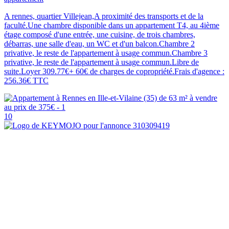
A rennes, quartier Villejean,A proximité des transports et de la
faculté.Une chambre disponible dans un appartement T4, au 4ième
étage composé d'une entrée, une cuisine, de trois chambres,
débarras, une salle d'eau, un WC et d'un balcon.Chambre 2
privative, le reste de l'appartement à usage commun.Chambre 3
privative, le reste de l'appartement à usage commun.Libre de
suite.Loyer 309.77€+ 60€ de charges de copropriété.Frais d'agence :
256.36€ TTC
10