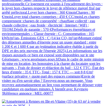
professionnelle.Ce logement est soumis à l'encadrement des loyers :
le loyer hors charges respecte le loyer de référence majoré fixé par
arrêté préfectoral.Loyer hors charges : 360 €/moisCharges : 90
€/moisLoyer total charges comprises : 450 € CC/moisLes charges
comprennent :charges de copropriété ; chauffage collectif ; eau
chaude collective ; eau froide ; électricité ; Internet / WiFi ;
TEOM.Dépôt de garantie : 570 €Performances énergétiques et
environnementales :- Classe énergie : C- Consommation : 165
kWh/m²/an- Émissions GES : C (14 kg CO₂/m²/an)Montant estimé
des dépenses annuelles d'énergie pour un usage standard : entre
1 200 € et 1 600 € par an (estimation indicative établie à partir du
DPE et des prix moyens de l'énergie 2025).Les informations sur les
risques auxquels ce bien est exposé sont disponibles sur le site
Géorisques : www.georisques.gouv.frDans le cadre de notre mission
de mise en location, les honoraires à la charge du locataire sont les
suivants :- Frais de dossier et rédaction du bail : 122 € TTC- État des
lieux d'entrée : 35 € TTC- Total : 157 € TTC — soit 8,8 €/m²
(surface privative + quote-part des espaces communs)Envie de
visiter ou d'en savoir plus ? Envoyez-nous un message. Vous
recevrez automatiquement un lien vous permettant de déposer votre
candidature en quelques minutes.À bientôt avec Keymojo
!Référence annonce : MEL-00077