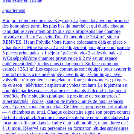
Rennes
Ille-et-Vilaine
appartement
Bonjour et bienvenue chez Keymojo, l'agence locative qui propose
des honoraires parmi les plus bas du marché et qui étudie chaque
candidature avec attention !Nous vous proposons une chambre
privative de 9,2 m² au sein d'un T5 meublé de 76,4 m², situé à
RENNES, Henri Fréville.Votre futur·e colocataire déjà en place :-
Chambre 1 : Mme Emie, 22 ansLe logement partagé se compose de
5 pièces principales :- 1 séjour / pièce de vie- 2 salles de bain- 2
WCs séparésVotre chambre privative de 9,2 m² est un espace
entièrement dédié, inclus dans ce logement. Surface commune
estimée : 35,1 m².Les espaces communs sont équipés pour assurer le
confort de tous :cuisine équipée ; lave-linge ; sèche-linge ; lave-
vaisselle ; réfrigérateur ; congélateur ; four ; micro-ondes ; plaques
de cuisson ; télévision ; aspirateur ; volets roulants.Le logement est
complété par les espaces et annexes suivants :balcon.Ce logement
bénéficie d'une situation pratique, à proximité de :commerces /
supermarchés ; écoles ; station de métro ; lignes de bus ; espaces
verts / parcs ; zone commerciale.Ce bien est proposé en colocation
— 4 chambres au total. Chaque colocataire signe son propre contrat
de bail individuel. Aucune clause de solidarité entre colocataires.La
location s'effectue dans le cadre d'un bail mobilité, d'une durée de 1
à 10 mois. Réservé aux personnes en formation, études supérieures,
apprentissage, stage, mission temporaire ou mutation