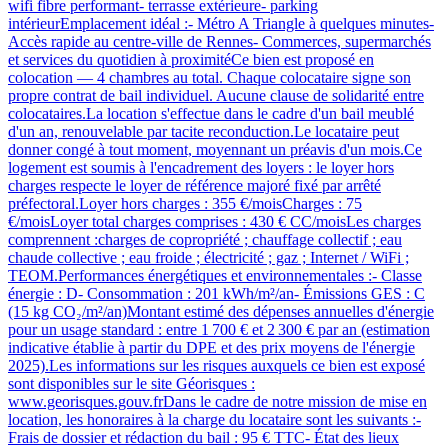
wifi fibre performant- terrasse extérieure- parking
intérieurEmplacement idéal :- Métro A Triangle à quelques minutes-
Accès rapide au centre-ville de Rennes- Commerces, supermarchés
et services du quotidien à proximitéCe bien est proposé en
colocation — 4 chambres au total. Chaque colocataire signe son
propre contrat de bail individuel. Aucune clause de solidarité entre
colocataires.La location s'effectue dans le cadre d'un bail meublé
d'un an, renouvelable par tacite reconduction.Le locataire peut
donner congé à tout moment, moyennant un préavis d'un mois.Ce
logement est soumis à l'encadrement des loyers : le loyer hors
charges respecte le loyer de référence majoré fixé par arrêté
préfectoral.Loyer hors charges : 355 €/moisCharges : 75
€/moisLoyer total charges comprises : 430 € CC/moisLes charges
comprennent :charges de copropriété ; chauffage collectif ; eau
chaude collective ; eau froide ; électricité ; gaz ; Internet / WiFi ;
TEOM.Performances énergétiques et environnementales :- Classe
énergie : D- Consommation : 201 kWh/m²/an- Émissions GES : C
(15 kg CO₂/m²/an)Montant estimé des dépenses annuelles d'énergie
pour un usage standard : entre 1 700 € et 2 300 € par an (estimation
indicative établie à partir du DPE et des prix moyens de l'énergie
2025).Les informations sur les risques auxquels ce bien est exposé
sont disponibles sur le site Géorisques :
www.georisques.gouv.frDans le cadre de notre mission de mise en
location, les honoraires à la charge du locataire sont les suivants :-
Frais de dossier et rédaction du bail : 95 € TTC- État des lieux