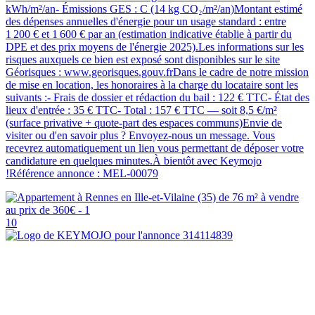
kWh/m²/an- Émissions GES : C (14 kg CO₂/m²/an)Montant estimé
des dépenses annuelles d'énergie pour un usage standard : entre
1 200 € et 1 600 € par an (estimation indicative établie à partir du
DPE et des prix moyens de l'énergie 2025).Les informations sur les
risques auxquels ce bien est exposé sont disponibles sur le site
Géorisques : www.georisques.gouv.frDans le cadre de notre mission
de mise en location, les honoraires à la charge du locataire sont les
suivants :- Frais de dossier et rédaction du bail : 122 € TTC- État des
lieux d'entrée : 35 € TTC- Total : 157 € TTC — soit 8,5 €/m²
(surface privative + quote-part des espaces communs)Envie de
visiter ou d'en savoir plus ? Envoyez-nous un message. Vous
recevrez automatiquement un lien vous permettant de déposer votre
candidature en quelques minutes.À bientôt avec Keymojo
!Référence annonce : MEL-00079
10