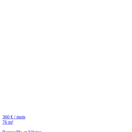
360 € / mois
76 m²