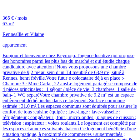
365 € / mois
63 m²
Rennes
Ille-et-Vilaine
appartement
Bonjour et bienvenue chez Keymojo, l'agence locative qui propose
des honoraires parmi les plus bas du marché et qui étudie chaque
candidature avec attention !Nous vous proposons une chambre
privative de 9,2 m² au sein d'un T4 meublé de 63,9 m², situé à
Rennes, henri fréville.Votre futur·e colocataire déjà en place :-
Chambre 3 : Mme Carla , 22 ansLe logement partagé se compose de
4 pièces principales :- 1 séjour / pièce de vie- 3 chambres- 1 salle de
bain- 1 WC séparéVotre chambre privative de 9,2 m² est un espace
entièrement dédié, inclus dans ce logement. Surface commune
estimée : 31,0 m².Les espaces communs sont équipés pour assurer le
confort de tous :cuisine équipée ; lave-linge ; lave-vaisselle ;
réfrigérateur ; congélateur ; four ; micro-ondes ; plaques de cuisson ;
télévision ; aspirateur ; volets roulants.Le logement est complété par
les espaces et annexes suivants :balcon.Ce logement bénéficie d'une
situation pratique, à proximité de :commerces / supermarchés ;
station de métro ; lignes de bus ; zone commerciale ; restaurants &