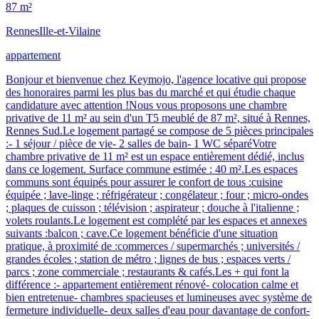
87 m²
Rennes
Ille-et-Vilaine
appartement
Bonjour et bienvenue chez Keymojo, l'agence locative qui propose
des honoraires parmi les plus bas du marché et qui étudie chaque
candidature avec attention !Nous vous proposons une chambre
privative de 11 m² au sein d'un T5 meublé de 87 m², situé à Rennes,
Rennes Sud.Le logement partagé se compose de 5 pièces principales
:- 1 séjour / pièce de vie- 2 salles de bain- 1 WC séparéVotre
chambre privative de 11 m² est un espace entièrement dédié, inclus
dans ce logement. Surface commune estimée : 40 m².Les espaces
communs sont équipés pour assurer le confort de tous :cuisine
équipée ; lave-linge ; réfrigérateur ; congélateur ; four ; micro-ondes
; plaques de cuisson ; télévision ; aspirateur ; douche à l'italienne ;
volets roulants.Le logement est complété par les espaces et annexes
suivants :balcon ; cave.Ce logement bénéficie d'une situation
pratique, à proximité de :commerces / supermarchés ; universités /
grandes écoles ; station de métro ; lignes de bus ; espaces verts /
parcs ; zone commerciale ; restaurants & cafés.Les + qui font la
différence :- appartement entièrement rénové- colocation calme et
bien entretenue- chambres spacieuses et lumineuses avec système de
fermeture individuelle- deux salles d'eau pour davantage de confort-