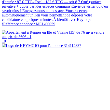
d'entrée : 87 € TTC- Total : 182 € TTC — soit 8,7 €/m² (surface
privative + quote-part des espaces communs)Envie de visiter ou d'en
savoir plus ? Envoyez-nous un message. Vous recevrez
automatiquement un lien vous permettant de déposer votre
candidature en quelques minutes.À bientôt avec Keymojo
!Référence annonce : MEL-00059
10