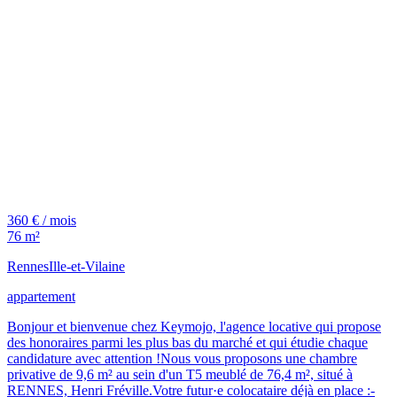
360 € / mois
76 m²
Rennes
Ille-et-Vilaine
appartement
Bonjour et bienvenue chez Keymojo, l'agence locative qui propose
des honoraires parmi les plus bas du marché et qui étudie chaque
candidature avec attention !Nous vous proposons une chambre
privative de 9,6 m² au sein d'un T5 meublé de 76,4 m², situé à
RENNES, Henri Fréville.Votre futur·e colocataire déjà en place :-