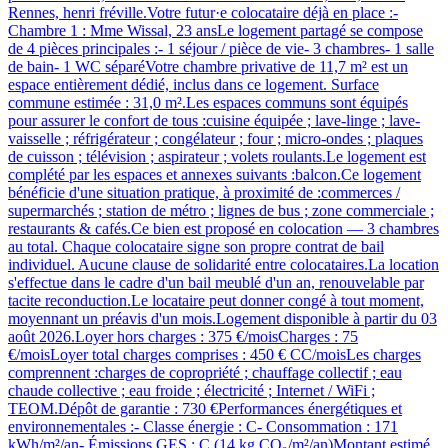
Rennes, henri fréville.Votre futur·e colocataire déjà en place :-
Chambre 1 : Mme Wissal, 23 ansLe logement partagé se compose
de 4 pièces principales :- 1 séjour / pièce de vie- 3 chambres- 1 salle
de bain- 1 WC séparéVotre chambre privative de 11,7 m² est un
espace entièrement dédié, inclus dans ce logement. Surface
commune estimée : 31,0 m².Les espaces communs sont équipés
pour assurer le confort de tous :cuisine équipée ; lave-linge ; lave-
vaisselle ; réfrigérateur ; congélateur ; four ; micro-ondes ; plaques
de cuisson ; télévision ; aspirateur ; volets roulants.Le logement est
complété par les espaces et annexes suivants :balcon.Ce logement
bénéficie d'une situation pratique, à proximité de :commerces /
supermarchés ; station de métro ; lignes de bus ; zone commerciale ;
restaurants & cafés.Ce bien est proposé en colocation — 3 chambres
au total. Chaque colocataire signe son propre contrat de bail
individuel. Aucune clause de solidarité entre colocataires.La location
s'effectue dans le cadre d'un bail meublé d'un an, renouvelable par
tacite reconduction.Le locataire peut donner congé à tout moment,
moyennant un préavis d'un mois.Logement disponible à partir du 03
août 2026.Loyer hors charges : 375 €/moisCharges : 75
€/moisLoyer total charges comprises : 450 € CC/moisLes charges
comprennent :charges de copropriété ; chauffage collectif ; eau
chaude collective ; eau froide ; électricité ; Internet / WiFi ;
TEOM.Dépôt de garantie : 730 €Performances énergétiques et
environnementales :- Classe énergie : C- Consommation : 171
kWh/m²/an- Émissions GES : C (14 kg CO₂/m²/an)Montant estimé