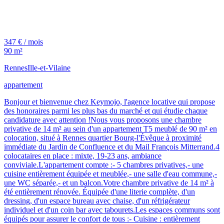
347 € / mois
90 m²
Rennes
Ille-et-Vilaine
appartement
Bonjour et bienvenue chez Keymojo, l'agence locative qui propose
des honoraires parmi les plus bas du marché et qui étudie chaque
candidature avec attention !Nous vous proposons une chambre
privative de 14 m² au sein d'un appartement T5 meublé de 90 m² en
colocation, situé à Rennes quartier Bourg-l'Évêque à proximité
immédiate du Jardin de Confluence et du Mail François Mitterrand.4
colocataires en place : mixte, 19-23 ans, ambiance
conviviale.L'appartement compte :- 5 chambres privatives,- une
cuisine entièrement équipée et meublée,- une salle d'eau commune,-
une WC séparée,- et un balcon.Votre chambre privative de 14 m² à
été entièrement rénovée. Équipée d'une literie complète, d'un
dressing, d'un espace bureau avec chaise, d'un réfrigérateur
individuel et d'un coin bar avec tabourets.Les espaces communs sont
équipés pour assurer le confort de tous :- Cuisine : entièrement