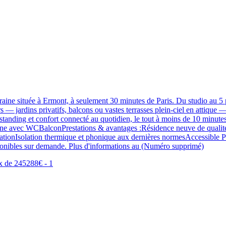
ine située à Ermont, à seulement 30 minutes de Paris. Du studio au 5 p
— jardins privatifs, balcons ou vastes terrasses plein-ciel en attique —
standing et confort connecté au quotidien, le tout à moins de 10 minute
ne avec WCBalconPrestations & avantages :Résidence neuve de qualité 
lation thermique et phonique aux dernières normesAccessible PMR
sponibles sur demande. Plus d'informations au (Numéro supprimé)