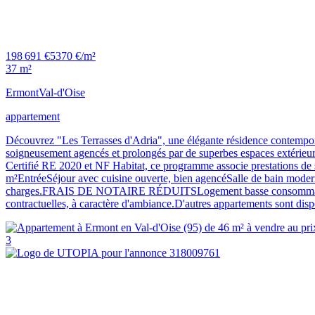
198 691 €
5370 €/m²
37 m²
Ermont
Val-d'Oise
appartement
Découvrez "Les Terrasses d'Adria", une élégante résidence contempora
soigneusement agencés et prolongés par de superbes espaces extérieurs 
Certifié RE 2020 et NF Habitat, ce programme associe prestations de 
m²EntréeSéjour avec cuisine ouverte, bien agencéSalle de bain moder
charges.FRAIS DE NOTAIRE RÉDUITSLogement basse consommationIso
contractuelles, à caractère d'ambiance.D'autres appartements sont di
3