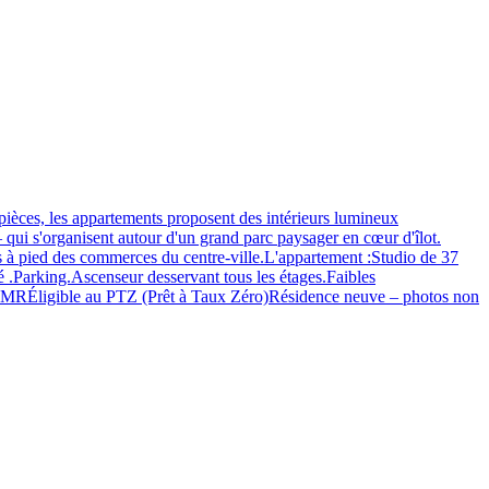
ièces, les appartements proposent des intérieurs lumineux
 qui s'organisent autour d'un grand parc paysager en cœur d'îlot.
s à pied des commerces du centre-ville.L'appartement :Studio de 37
.Parking.Ascenseur desservant tous les étages.Faibles
Éligible au PTZ (Prêt à Taux Zéro)Résidence neuve – photos non