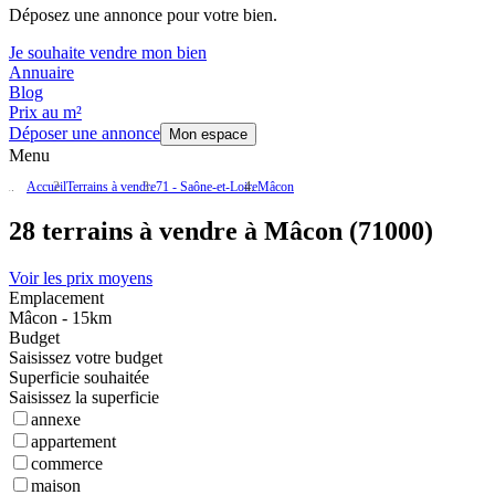
Déposez une annonce pour votre bien.
Je souhaite vendre mon bien
Annuaire
Blog
Prix au m²
Déposer une annonce
Mon espace
Menu
Accueil
Terrains à vendre
71 - Saône-et-Loire
Mâcon
28 terrains à vendre à Mâcon (71000)
Voir les prix moyens
Emplacement
Mâcon - 15km
Budget
Saisissez votre budget
Superficie souhaitée
Saisissez la superficie
annexe
appartement
commerce
maison