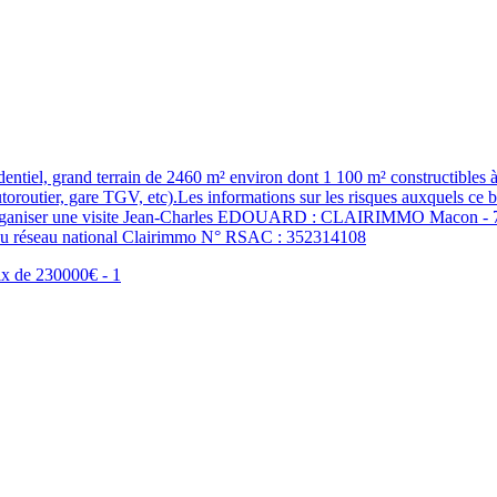
tiel, grand terrain de 2460 m² environ dont 1 100 m² constructibles à vi
routier, gare TGV, etc).Les informations sur les risques auxquels ce bi
r organiser une visite Jean-Charles EDOUARD : CLAIRIMMO Macon - 7
du réseau national Clairimmo N° RSAC : 352314108