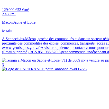
129 000 €
52 €/m²
2 460 m²
Mâcon
Saône-et-Loire
terrain
A Sennecé-les-Mâcon, proche des commodités et dans un secteur résiden
proximité des commodités des écoles, commerces, transports, accès auto
:www.georisques.gouv.frA visiter rapidement, contactez-nous pou
(Email supprimé) RCS 851 986 620 Agent commercial indépendant 
3