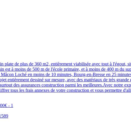
ain plate de plus de 360 m2, entièrement viabilisée avec tout à l'égout,
errain est à moins de 500 m de l'école primaire, et à moins de 400 m d
e Mâcon Loché en moins de 10 minutes, Bourg-en-Bresse en 25 minutes.F
jet entièrement dessiné sur mesure, avec des matériaux de très grande 
t surtout des assurances construction parmi les meilleures.Avec notre ex
iffrer tous les frais annexes de votre construction et vous permettre d'