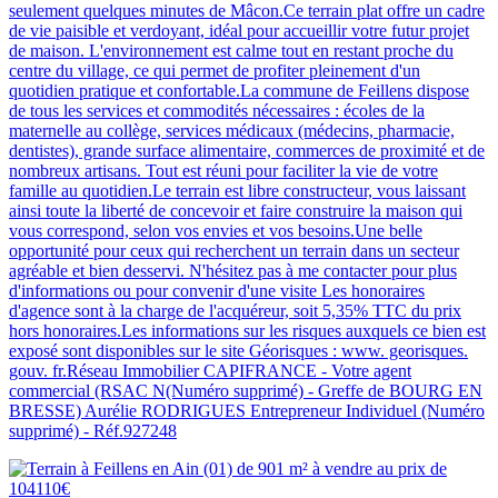
seulement quelques minutes de Mâcon.Ce terrain plat offre un cadre
de vie paisible et verdoyant, idéal pour accueillir votre futur projet
de maison. L'environnement est calme tout en restant proche du
centre du village, ce qui permet de profiter pleinement d'un
quotidien pratique et confortable.La commune de Feillens dispose
de tous les services et commodités nécessaires : écoles de la
maternelle au collège, services médicaux (médecins, pharmacie,
dentistes), grande surface alimentaire, commerces de proximité et de
nombreux artisans. Tout est réuni pour faciliter la vie de votre
famille au quotidien.Le terrain est libre constructeur, vous laissant
ainsi toute la liberté de concevoir et faire construire la maison qui
vous correspond, selon vos envies et vos besoins.Une belle
opportunité pour ceux qui recherchent un terrain dans un secteur
agréable et bien desservi. N'hésitez pas à me contacter pour plus
d'informations ou pour convenir d'une visite Les honoraires
d'agence sont à la charge de l'acquéreur, soit 5,35% TTC du prix
hors honoraires.Les informations sur les risques auxquels ce bien est
exposé sont disponibles sur le site Géorisques : www. georisques.
gouv. fr.Réseau Immobilier CAPIFRANCE - Votre agent
commercial (RSAC N(Numéro supprimé) - Greffe de BOURG EN
BRESSE) Aurélie RODRIGUES Entrepreneur Individuel (Numéro
supprimé) - Réf.927248