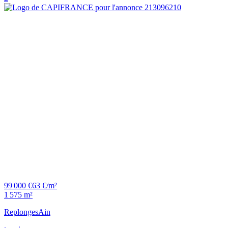
99 000 €
63 €/m²
1 575 m²
Replonges
Ain