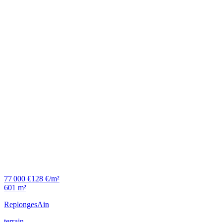
77 000 €
128 €/m²
601 m²
Replonges
Ain
terrain