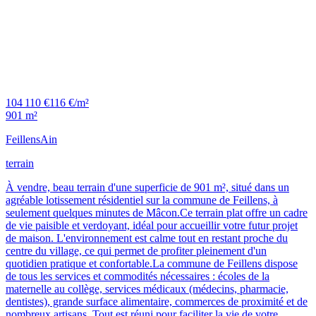
104 110 €
116 €/m²
901 m²
Feillens
Ain
terrain
À vendre, beau terrain d'une superficie de 901 m², situé dans un
agréable lotissement résidentiel sur la commune de Feillens, à
seulement quelques minutes de Mâcon.Ce terrain plat offre un cadre
de vie paisible et verdoyant, idéal pour accueillir votre futur projet
de maison. L'environnement est calme tout en restant proche du
centre du village, ce qui permet de profiter pleinement d'un
quotidien pratique et confortable.La commune de Feillens dispose
de tous les services et commodités nécessaires : écoles de la
maternelle au collège, services médicaux (médecins, pharmacie,
dentistes), grande surface alimentaire, commerces de proximité et de
nombreux artisans. Tout est réuni pour faciliter la vie de votre