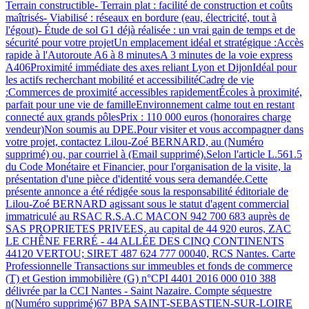
Terrain constructible- Terrain plat : facilité de construction et coûts
maîtrisés- Viabilisé : réseaux en bordure (eau, électricité, tout à
l'égout)- Étude de sol G1 déjà réalisée : un vrai gain de temps et de
sécurité pour votre projetUn emplacement idéal et stratégique :Accès
rapide à l'Autoroute A6 à 8 minutesA 3 minutes de la voie express
A406Proximité immédiate des axes reliant Lyon et DijonIdéal pour
les actifs recherchant mobilité et accessibilitéCadre de vie
:Commerces de proximité accessibles rapidementÉcoles à proximité,
parfait pour une vie de familleEnvironnement calme tout en restant
connecté aux grands pôlesPrix : 110 000 euros (honoraires charge
vendeur)Non soumis au DPE.Pour visiter et vous accompagner dans
votre projet, contactez Lilou-Zoé BERNARD, au (Numéro
supprimé) ou, par courriel à (Email supprimé).Selon l'article L.561.5
du Code Monétaire et Financier, pour l'organisation de la visite, la
présentation d'une pièce d'identité vous sera demandée.Cette
présente annonce a été rédigée sous la responsabilité éditoriale de
Lilou-Zoé BERNARD agissant sous le statut d'agent commercial
immatriculé au RSAC R.S.A.C MACON 942 700 683 auprès de
SAS PROPRIETES PRIVEES, au capital de 44 920 euros, ZAC
LE CHÊNE FERRÉ - 44 ALLÉE DES CINQ CONTINENTS
44120 VERTOU; SIRET 487 624 777 00040, RCS Nantes. Carte
Professionnelle Transactions sur immeubles et fonds de commerce
(T) et Gestion immobilière (G) n°CPI 4401 2016 000 010 388
délivrée par la CCI Nantes - Saint Nazaire. Compte séquestre
n(Numéro supprimé)67 BPA SAINT-SEBASTIEN-SUR-LOIRE