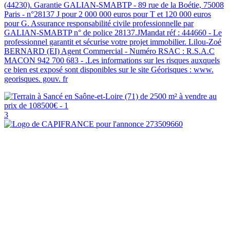
(44230). Garantie GALIAN-SMABTP - 89 rue de la Boétie, 75008
Paris - n°28137 J pour 2 000 000 euros pour T et 120 000 euros
pour G. Assurance responsabilité civile professionnelle par
GALIAN-SMABTP n° de police 28137.JMandat réf : 444660 - Le
professionnel garantit et sécurise votre projet immobilier. Lilou-Zoé
BERNARD (EI) Agent Commercial - Numéro RSAC : R.S.A.C
MACON 942 700 683 - .Les informations sur les risques auxquels
ce bien est exposé sont disponibles sur le site Géorisques : www.
georisques. gouv. fr
3