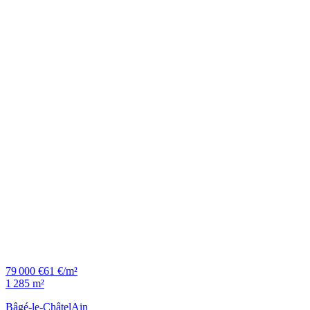
79 000 €
61 €/m²
1 285 m²
Bâgé-le-Châtel
Ain