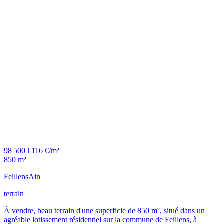
98 500 €
116 €/m²
850 m²
Feillens
Ain
terrain
À vendre, beau terrain d'une superficie de 850 m², situé dans un
agréable lotissement résidentiel sur la commune de Feillens, à