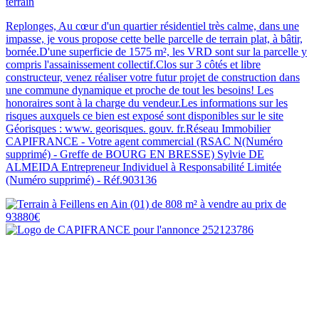
terrain
Replonges, Au cœur d'un quartier résidentiel très calme, dans une
impasse, je vous propose cette belle parcelle de terrain plat, à bâtir,
bornée.D'une superficie de 1575 m², les VRD sont sur la parcelle y
compris l'assainissement collectif.Clos sur 3 côtés et libre
constructeur, venez réaliser votre futur projet de construction dans
une commune dynamique et proche de tout les besoins! Les
honoraires sont à la charge du vendeur.Les informations sur les
risques auxquels ce bien est exposé sont disponibles sur le site
Géorisques : www. georisques. gouv. fr.Réseau Immobilier
CAPIFRANCE - Votre agent commercial (RSAC N(Numéro
supprimé) - Greffe de BOURG EN BRESSE) Sylvie DE
ALMEIDA Entrepreneur Individuel à Responsabilité Limitée
(Numéro supprimé) - Réf.903136