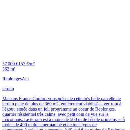
57 000 €
157 €/m²
362 m²
Replonges
Ain
terrain
Maisons France Confort vous présente cette très belle parcelle de
terrain plate de plus de 360 m2, entièrement viabilisée avec tout à
l'égout, située dans un joli programme au coeur de Replonges,
quartier résidentiel très calme, avec petit coin de vue sur le
mâconnais. Le terrain est à moins de 500 m de l'école primaire, et à
moins de 400 m du supermarché et de tous types de
commerces.Accès aux autoroutes A40 et A6 en moins de 5 minutes,