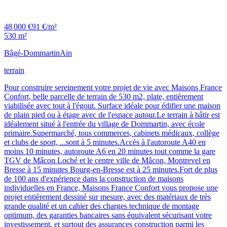
48 000 €
91 €/m²
530 m²
Bâgé-Dommartin
Ain
terrain
Pour construire sereinement votre projet de vie avec Maisons France
Confort, belle parcelle de terrain de 530 m2, plate, entièrement
viabilisée avec tout à l'égout. Surface idéale pour édifier une maison
de plain pied ou à étage avec de l'espace autour.Le terrain à bâtir est
idéalement situé à l'entrée du village de Dommartin, avec école
primaire.Supermarché, tous commerces, cabinets médicaux, collège
et clubs de sport, ...sont à 5 minutes.Accès à l'autoroute A40 en
moins 10 minutes, autoroute A6 en 20 minutes tout comme la gare
TGV de Mâcon Loché et le centre ville de Mâcon, Montrevel en
Bresse à 15 minutes Bourg-en-Bresse est à 25 minutes.Fort de plus
de 100 ans d'expérience dans la construction de maisons
individuelles en France, Maisons France Confort vous propose une
projet entièrement dessiné sur mesure, avec des matériaux de très
grande qualité et un cahier des charges technique de montage
optimum, des garanties bancaires sans équivalent sécurisant votre
investissement, et surtout des assurances construction parmi les