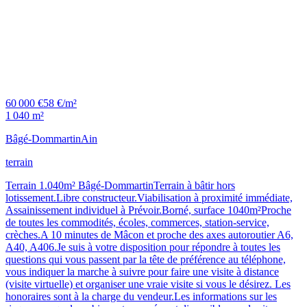
60 000 €
58 €/m²
1 040 m²
Bâgé-Dommartin
Ain
terrain
Terrain 1.040m² Bâgé-DommartinTerrain à bâtir hors
lotissement.Libre constructeur.Viabilisation à proximité immédiate,
Assainissement individuel à Prévoir.Borné, surface 1040m²Proche
de toutes les commodités, écoles, commerces, station-service,
crèches.A 10 minutes de Mâcon et proche des axes autoroutier A6,
A40, A406.Je suis à votre disposition pour répondre à toutes les
questions qui vous passent par la tête de préférence au téléphone,
vous indiquer la marche à suivre pour faire une visite à distance
(visite virtuelle) et organiser une vraie visite si vous le désirez. Les
honoraires sont à la charge du vendeur.Les informations sur les