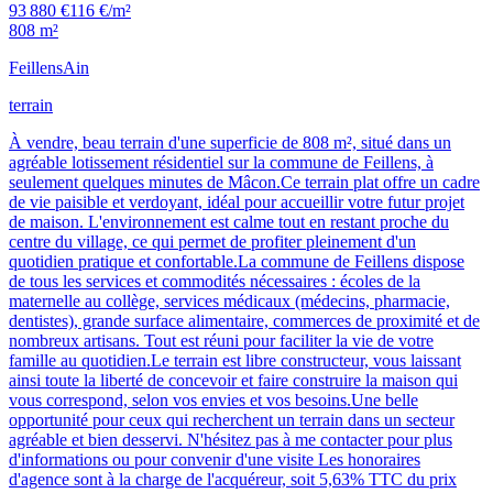
93 880 €
116 €/m²
808 m²
Feillens
Ain
terrain
À vendre, beau terrain d'une superficie de 808 m², situé dans un
agréable lotissement résidentiel sur la commune de Feillens, à
seulement quelques minutes de Mâcon.Ce terrain plat offre un cadre
de vie paisible et verdoyant, idéal pour accueillir votre futur projet
de maison. L'environnement est calme tout en restant proche du
centre du village, ce qui permet de profiter pleinement d'un
quotidien pratique et confortable.La commune de Feillens dispose
de tous les services et commodités nécessaires : écoles de la
maternelle au collège, services médicaux (médecins, pharmacie,
dentistes), grande surface alimentaire, commerces de proximité et de
nombreux artisans. Tout est réuni pour faciliter la vie de votre
famille au quotidien.Le terrain est libre constructeur, vous laissant
ainsi toute la liberté de concevoir et faire construire la maison qui
vous correspond, selon vos envies et vos besoins.Une belle
opportunité pour ceux qui recherchent un terrain dans un secteur
agréable et bien desservi. N'hésitez pas à me contacter pour plus
d'informations ou pour convenir d'une visite Les honoraires
d'agence sont à la charge de l'acquéreur, soit 5,63% TTC du prix