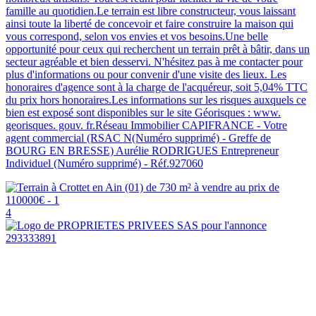
famille au quotidien.Le terrain est libre constructeur, vous laissant
ainsi toute la liberté de concevoir et faire construire la maison qui
vous correspond, selon vos envies et vos besoins.Une belle
opportunité pour ceux qui recherchent un terrain prêt à bâtir, dans un
secteur agréable et bien desservi. N'hésitez pas à me contacter pour
plus d'informations ou pour convenir d'une visite des lieux. Les
honoraires d'agence sont à la charge de l'acquéreur, soit 5,04% TTC
du prix hors honoraires.Les informations sur les risques auxquels ce
bien est exposé sont disponibles sur le site Géorisques : www.
georisques. gouv. fr.Réseau Immobilier CAPIFRANCE - Votre
agent commercial (RSAC N(Numéro supprimé) - Greffe de
BOURG EN BRESSE) Aurélie RODRIGUES Entrepreneur
Individuel (Numéro supprimé) - Réf.927060
4