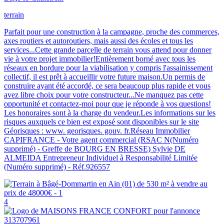
terrain
Parfait pour une construction à la campagne, proche des commerces,
axes routiers et autoroutiers, mais aussi des écoles et tous les
services...Cette grande parcelle de terrain vous attend pour donner
vie à votre projet immobilier!Entièrement borné avec tous les
réseaux en bordure pour la viabilisation y compris l'assainissement
collectif, il est prêt à accueillir votre future maison.Un permis de
construire ayant été accordé, ce sera beaucoup plus rapide et vous
avez libre choix pour votre constructeur...Ne manquez pas cette
opportunité et contactez-moi pour que je réponde à vos questions!
Les honoraires sont à la charge du vendeur.Les informations sur les
risques auxquels ce bien est exposé sont disponibles sur le site
Géorisques : www. georisques. gouv. fr.Réseau Immobilier
CAPIFRANCE - Votre agent commercial (RSAC N(Numéro
supprimé) - Greffe de BOURG EN BRESSE) Sylvie DE
ALMEIDA Entrepreneur Individuel à Responsabilité Limitée
(Numéro supprimé) - Réf.926557
4