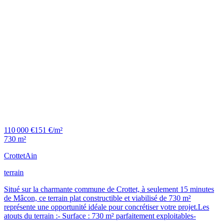
110 000 €
151 €/m²
730 m²
Crottet
Ain
terrain
Situé sur la charmante commune de Crottet, à seulement 15 minutes
de Mâcon, ce terrain plat constructible et viabilisé de 730 m²
représente une opportunité idéale pour concrétiser votre projet.Les
atouts du terrain :- Surface : 730 m² parfaitement exploitables-