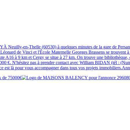
uilly-en-Thelle (60530) à quelques minutes de la gare de Persan-Bea
éonard de Vinci et l'École Maternelle Georges Brassens se trouvent à 
oute A16 à 9 km et Cergy se situe à 27 km. On trouve une bibliothèque,
 000 €. N'hésitez pas à prendre contact avec William BIDAN (tél : (Numé
nce est là pour vous accompagner dans tous vos projets immobiliers.A