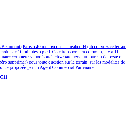
umont (Paris à 40 min avec le Transilien H), découvrez ce terrain
moins de 10 minutes à pied. Côté transports en commun, il y a 11
 quatre commerces, une boucherie-charcuterie, un bureau de poste et
ro supprimé)) pour toute question sur le terrain, sur les modalités de
nnonce proposée par un Agent Commercial Partenaire.