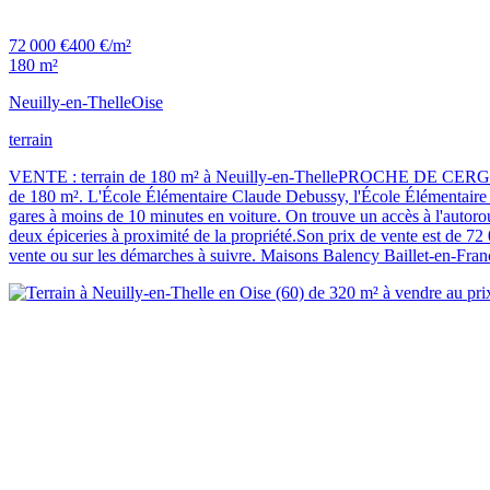
72 000 €
400 €/m²
180 m²
Neuilly-en-Thelle
Oise
terrain
VENTE : terrain de 180 m² à Neuilly-en-ThellePROCHE DE CERGYÀ Ne
de 180 m². L'École Élémentaire Claude Debussy, l'École Élémentaire L
gares à moins de 10 minutes en voiture. On trouve un accès à l'autor
deux épiceries à proximité de la propriété.Son prix de vente est de 72
vente ou sur les démarches à suivre. Maisons Balency Baillet-en-Fra