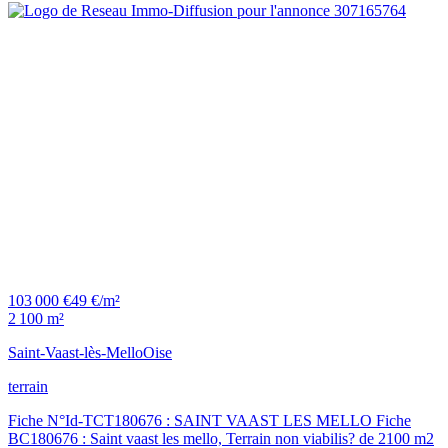
103 000 €
49 €/m²
2 100 m²
Saint-Vaast-lès-Mello
Oise
terrain
Fiche N°Id-TCT180676 : SAINT VAAST LES MELLO Fiche
BC180676 : Saint vaast les mello, Terrain non viabilis? de 2100 m2