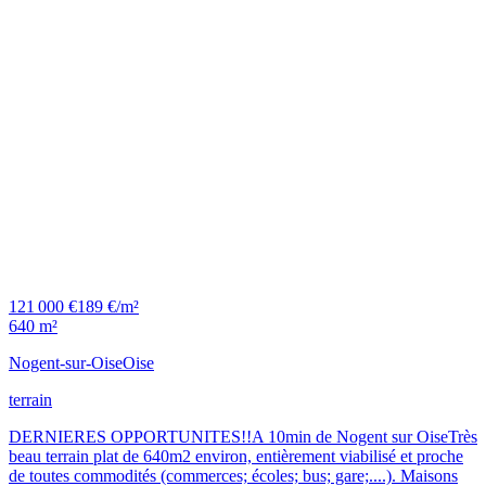
121 000 €
189 €/m²
640 m²
Nogent-sur-Oise
Oise
terrain
DERNIERES OPPORTUNITES!!A 10min de Nogent sur OiseTrès
beau terrain plat de 640m2 environ, entièrement viabilisé et proche
de toutes commodités (commerces; écoles; bus; gare;....). Maisons