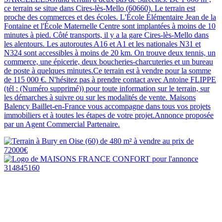
ce terrain se situe dans Cires-lès-Mello (60660). Le terrain est
proche des commerces et des écoles. L'École Élémentaire Jean de la
Fontaine et l'École Maternelle Centre sont implantées à moins de 10
minutes à pied. Côté transports, il y a la gare Cires-lès-Mello dans
les alentours. Les autoroutes A16 et A1 et les nationales N31 et
N324 sont accessibles à moins de 20 km. On trouve deux tennis, un
commerce, une épicerie, deux boucheries-charcuteries et un bureau
de poste à quelques minutes.Ce terrain est à vendre pour la somme
de 115 000 €. N'hésitez pas à prendre contact avec Antoine FLIPPE
(tél : (Numéro supprimé)) pour toute information sur le terrain, sur
les démarches à suivre ou sur les modalités de vente. Maisons
Balency Baillet-en-France vous accompagne dans tous vos projets
immobiliers et à toutes les étapes de votre projet.Annonce proposée
par un Agent Commercial Partenaire.