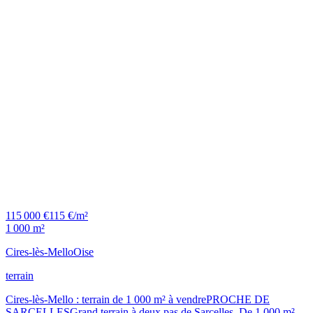
115 000 €
115 €/m²
1 000 m²
Cires-lès-Mello
Oise
terrain
Cires-lès-Mello : terrain de 1 000 m² à vendrePROCHE DE
SARCELLESGrand terrain à deux pas de Sarcelles. De 1 000 m²,