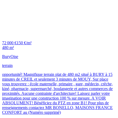
72 000 €
150 €/m²
480 m²
Bury
Oise
terrain
opportunité! Magnifique terrain plat de 480 m2 situé à BURY à 15
minutes de CREIL et seulement 3 minutes de MOUY, Sur place
vous trouverez : école maternelle, primaire , gare, médecin, crèche,
kiné, pharmacie, supermarché, boulangerie et autres commerces de
proximités. Aucune contrainte d'architecture! Laissez parler votre
imagination pour une construction 100 % sur mesure. A VOIR
ABSOLUMENT! Bénéficiez du PTZ en zone B1! Pour plus de
renseignements contactez MR BONELLO, MAISONS FRANCE
CONFORT au (Numéro supprimé)