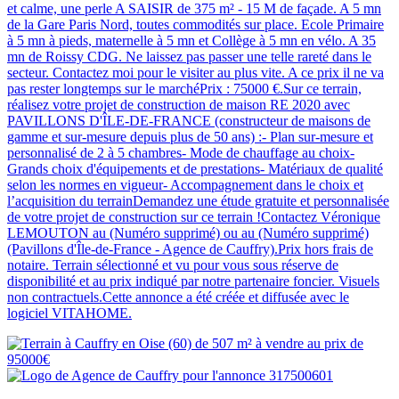
et calme, une perle A SAISIR de 375 m² - 15 M de façade. A 5 mn
de la Gare Paris Nord, toutes commodités sur place. Ecole Primaire
à 5 mn à pieds, maternelle à 5 mn et Collège à 5 mn en vélo. A 35
mn de Roissy CDG. Ne laissez pas passer une telle rareté dans le
secteur. Contactez moi pour le visiter au plus vite. A ce prix il ne va
pas rester longtemps sur le marchéPrix : 75000 €.Sur ce terrain,
réalisez votre projet de construction de maison RE 2020 avec
PAVILLONS D'ÎLE-DE-FRANCE (constructeur de maisons de
gamme et sur-mesure depuis plus de 50 ans) :- Plan sur-mesure et
personnalisé de 2 à 5 chambres- Mode de chauffage au choix-
Grands choix d'équipements et de prestations- Matériaux de qualité
selon les normes en vigueur- Accompagnement dans le choix et
l’acquisition du terrainDemandez une étude gratuite et personnalisée
de votre projet de construction sur ce terrain !Contactez Véronique
LEMOUTON au (Numéro supprimé) ou au (Numéro supprimé)
(Pavillons d'Île-de-France - Agence de Cauffry).Prix hors frais de
notaire. Terrain sélectionné et vu pour vous sous réserve de
disponibilité et au prix indiqué par notre partenaire foncier. Visuels
non contractuels.Cette annonce a été créée et diffusée avec le
logiciel VITAHOME.