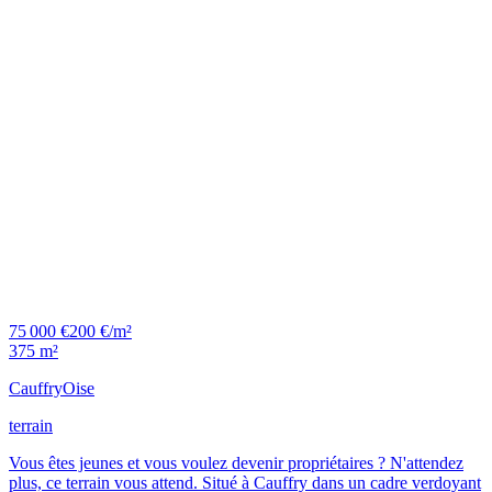
75 000 €
200 €/m²
375 m²
Cauffry
Oise
terrain
Vous êtes jeunes et vous voulez devenir propriétaires ? N'attendez
plus, ce terrain vous attend. Situé à Cauffry dans un cadre verdoyant