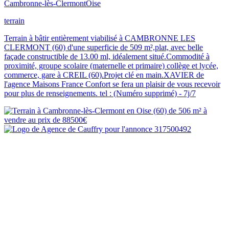
Cambronne-lès-Clermont
Oise
terrain
Terrain à bâtir entièrement viabilisé à CAMBRONNE LES
CLERMONT (60) d'une superficie de 509 m²,plat, avec belle
façade constructible de 13.00 ml, idéalement situé.Commodité à
proximité, groupe scolaire (maternelle et primaire) collège et lycée,
commerce, gare à CREIL (60).Projet clé en main.XAVIER de
l'agence Maisons France Confort se fera un plaisir de vous recevoir
pour plus de renseignements. tel : (Numéro supprimé) - 7j/7