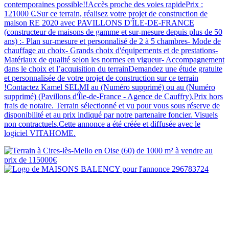
contemporaines possible!!Accès proche des voies rapidePrix :
121000 €.Sur ce terrain, réalisez votre projet de construction de
maison RE 2020 avec PAVILLONS D'ÎLE-DE-FRANCE
(constructeur de maisons de gamme et sur-mesure depuis plus de 50
ans) :- Plan sur-mesure et personnalisé de 2 à 5 chambres- Mode de
chauffage au choix- Grands choix d'équipements et de prestations-
Matériaux de qualité selon les normes en vigueur- Accompagnement
dans le choix et l’acquisition du terrainDemandez une étude gratuite
et personnalisée de votre projet de construction sur ce terrain
!Contactez Kamel SELMI au (Numéro supprimé) ou au (Numéro
supprimé) (Pavillons d'Île-de-France - Agence de Cauffry).Prix hors
frais de notaire. Terrain sélectionné et vu pour vous sous réserve de
disponibilité et au prix indiqué par notre partenaire foncier. Visuels
non contractuels.Cette annonce a été créée et diffusée avec le
logiciel VITAHOME.