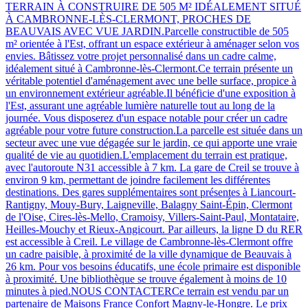
TERRAIN À CONSTRUIRE DE 505 M² IDÉALEMENT SITUÉ
À CAMBRONNE-LÈS-CLERMONT, PROCHES DE
BEAUVAIS AVEC VUE JARDIN.Parcelle constructible de 505
m² orientée à l'Est, offrant un espace extérieur à aménager selon vos
envies. Bâtissez votre projet personnalisé dans un cadre calme,
idéalement situé à Cambronne-lès-Clermont.Ce terrain présente un
véritable potentiel d'aménagement avec une belle surface, propice à
un environnement extérieur agréable.Il bénéficie d'une exposition à
l'Est, assurant une agréable lumière naturelle tout au long de la
journée. Vous disposerez d'un espace notable pour créer un cadre
agréable pour votre future construction.La parcelle est située dans un
secteur avec une vue dégagée sur le jardin, ce qui apporte une vraie
qualité de vie au quotidien.L'emplacement du terrain est pratique,
avec l'autoroute N31 accessible à 7 km. La gare de Creil se trouve à
environ 9 km, permettant de joindre facilement les différentes
destinations. Des gares supplémentaires sont présentes à Liancourt-
Rantigny, Mouy-Bury, Laigneville, Balagny Saint-Épin, Clermont
de l'Oise, Cires-lès-Mello, Cramoisy, Villers-Saint-Paul, Montataire,
Heilles-Mouchy et Rieux-Angicourt. Par ailleurs, la ligne D du RER
est accessible à Creil. Le village de Cambronne-lès-Clermont offre
un cadre paisible, à proximité de la ville dynamique de Beauvais à
26 km. Pour vos besoins éducatifs, une école primaire est disponible
à proximité. Une bibliothèque se trouve également à moins de 10
minutes à pied.NOUS CONTACTERCe terrain est vendu par un
partenaire de Maisons France Confort Magny-le-Hongre. Le prix