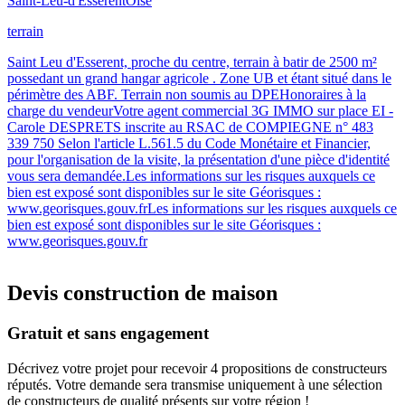
Saint-Leu-d'Esserent
Oise
terrain
Saint Leu d'Esserent, proche du centre, terrain à batir de 2500 m²
possedant un grand hangar agricole . Zone UB et étant situé dans le
périmètre des ABF. Terrain non soumis au DPEHonoraires à la
charge du vendeurVotre agent commercial 3G IMMO sur place EI -
Carole DESPRETS inscrite au RSAC de COMPIEGNE n° 483
339 750 Selon l'article L.561.5 du Code Monétaire et Financier,
pour l'organisation de la visite, la présentation d'une pièce d'identité
vous sera demandée.Les informations sur les risques auxquels ce
bien est exposé sont disponibles sur le site Géorisques :
www.georisques.gouv.frLes informations sur les risques auxquels ce
bien est exposé sont disponibles sur le site Géorisques :
www.georisques.gouv.fr
Devis construction de maison
Gratuit et sans engagement
Décrivez votre projet pour recevoir 4 propositions de constructeurs
réputés. Votre demande sera transmise uniquement à une sélection
de constructeurs de qualité présents sur votre région !