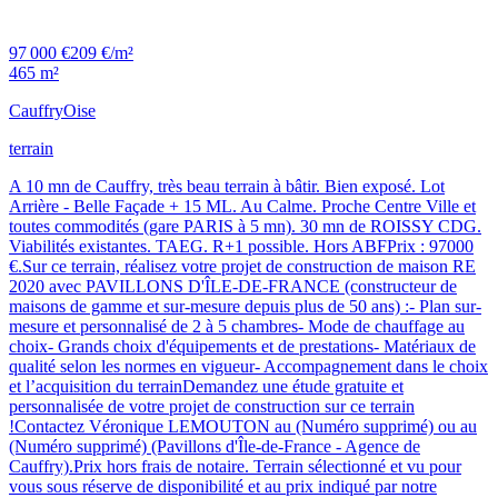
97 000 €
209 €/m²
465 m²
Cauffry
Oise
terrain
A 10 mn de Cauffry, très beau terrain à bâtir. Bien exposé. Lot
Arrière - Belle Façade + 15 ML. Au Calme. Proche Centre Ville et
toutes commodités (gare PARIS à 5 mn). 30 mn de ROISSY CDG.
Viabilités existantes. TAEG. R+1 possible. Hors ABFPrix : 97000
€.Sur ce terrain, réalisez votre projet de construction de maison RE
2020 avec PAVILLONS D'ÎLE-DE-FRANCE (constructeur de
maisons de gamme et sur-mesure depuis plus de 50 ans) :- Plan sur-
mesure et personnalisé de 2 à 5 chambres- Mode de chauffage au
choix- Grands choix d'équipements et de prestations- Matériaux de
qualité selon les normes en vigueur- Accompagnement dans le choix
et l’acquisition du terrainDemandez une étude gratuite et
personnalisée de votre projet de construction sur ce terrain
!Contactez Véronique LEMOUTON au (Numéro supprimé) ou au
(Numéro supprimé) (Pavillons d'Île-de-France - Agence de
Cauffry).Prix hors frais de notaire. Terrain sélectionné et vu pour
vous sous réserve de disponibilité et au prix indiqué par notre