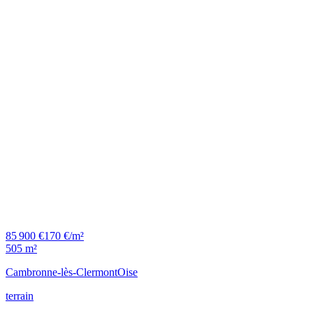
85 900 €
170 €/m²
505 m²
Cambronne-lès-Clermont
Oise
terrain