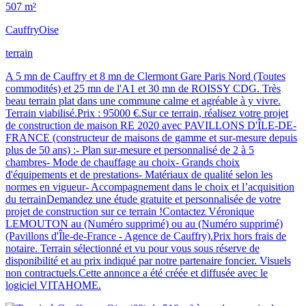
507 m²
Cauffry
Oise
terrain
A 5 mn de Cauffry et 8 mn de Clermont Gare Paris Nord (Toutes
commodités) et 25 mn de l'A1 et 30 mn de ROISSY CDG. Très
beau terrain plat dans une commune calme et agréable à y vivre.
Terrain viabilisé.Prix : 95000 €.Sur ce terrain, réalisez votre projet
de construction de maison RE 2020 avec PAVILLONS D'ÎLE-DE-
FRANCE (constructeur de maisons de gamme et sur-mesure depuis
plus de 50 ans) :- Plan sur-mesure et personnalisé de 2 à 5
chambres- Mode de chauffage au choix- Grands choix
d'équipements et de prestations- Matériaux de qualité selon les
normes en vigueur- Accompagnement dans le choix et l’acquisition
du terrainDemandez une étude gratuite et personnalisée de votre
projet de construction sur ce terrain !Contactez Véronique
LEMOUTON au (Numéro supprimé) ou au (Numéro supprimé)
(Pavillons d'Île-de-France - Agence de Cauffry).Prix hors frais de
notaire. Terrain sélectionné et vu pour vous sous réserve de
disponibilité et au prix indiqué par notre partenaire foncier. Visuels
non contractuels.Cette annonce a été créée et diffusée avec le
logiciel VITAHOME.