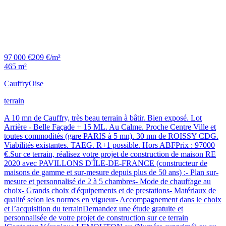
97 000 €
209 €/m²
465 m²
Cauffry
Oise
terrain
A 10 mn de Cauffry, très beau terrain à bâtir. Bien exposé. Lot
Arrière - Belle Façade + 15 ML. Au Calme. Proche Centre Ville et
toutes commodités (gare PARIS à 5 mn). 30 mn de ROISSY CDG.
Viabilités existantes. TAEG. R+1 possible. Hors ABFPrix : 97000
€.Sur ce terrain, réalisez votre projet de construction de maison RE
2020 avec PAVILLONS D'ÎLE-DE-FRANCE (constructeur de
maisons de gamme et sur-mesure depuis plus de 50 ans) :- Plan sur-
mesure et personnalisé de 2 à 5 chambres- Mode de chauffage au
choix- Grands choix d'équipements et de prestations- Matériaux de
qualité selon les normes en vigueur- Accompagnement dans le choix
et l’acquisition du terrainDemandez une étude gratuite et
personnalisée de votre projet de construction sur ce terrain