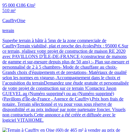
95 000 €
186 €/m²
510 m²
Cauffry
Oise
terrain
Superbe terrain à bâtir à 5mn de la zone commerciale de
CauffryTerrain viabilisé, plat et proche des écolesPrix : 95000 €.Sur
ce terrain, réalisez votre projet de construction de maison RE 2020
avec PAVILLONS D'ÎLE-DE-FRANCE (constructeur de maisons
de gamme et sur-mesure depuis plus de 50 ans) :- Plan sur-mesure et
personnalisé de 2 à 5 chambres- Mode de chauffage au choix-
Grands choix d'équipements et de prestations- Matériaux de qualité
selon les normes en vigueur- Accompagnement dans le choix et
l’acquisition du terrainDemandez une étude gratuite et personnalisée
de votre projet de construction sur ce terrain !Contactez Jason
GUEVEL au (Numéro supprimé) ou au (Numéro supprimé)
(Pavillons d'Île-de-France - Agence de Cauffry).Prix hors frais de
notaire. Terrain sélectionné et vu pour vous sous réserve de
disponibilité et au prix indiqué par notre partenaire foncier. Visuels
non contractuels.Cette annonce a été créée et diffusée avec le
logiciel VITAHOME.