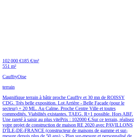
102 000 €
185 €/m²
551 m²
Cauffry
Oise
terrain
Magnifique terrain à bâtir proche Cauffry et 30 mn de ROISSY
CDG. Très belle exposition. Lot Arrière - Belle Façade (pour le
secteur) + 20 ML. Au Calme. Proche Centre Ville et toutes
commodités. Viabilités existantes. TAEG. R+1 possible. Hors ABF.
Une rareté à saisir au plus vitePrix : 102000 €.Sur ce terrain, réalisez
votre projet de construction de maison RE 2020 avec PAVILLONS
D'ÎLE-DE-FRANCE (constructeur de maisons de gamme et sur-
mesure depuis plus de 50 ans) :- Plan sur-mesure et personnalisé de