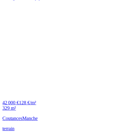
42 000 €
128 €/m²
329 m²
Coutances
Manche
terrain