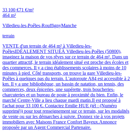
33 100 €
71 €/m²
464 m²
Villedieu-les-Poêles-Rouffigny
Manche
terrain
VENTE d'un terrain de 464 m² à Villedieu-les-
PoêlesIDÉALEMENT SITUÉÀ Villedieu-les-Poêles (50800),
imaginez la maison de vos rêves sur ce terrain de 464 m². Dans un
quartier attractif, le terrain idéalement situé est proche des écoles et
des commerces. Il y a cinq établissements scolaires à moins de 10
minutes à pied. Côté transports, on trouve la gare Villedieu-les-
Poêles à quelques pas du terrain. L'autoroute A84 est accessible à 2
km. Il y a une bibliothèque, un bassin de natation, un tennis, des
commerces, deux épiceries, une supérette, trois boucheries-
charcuteries et un bureau de poste à proximité du bien. Enfin, le
marché Centre-Ville a lieu chaque mardi matin.Il est proposé à
l'achat pour 33 100 €. Contactez Emilie HUE (tél : (Numéro
supprimé)) pour tout renseignement sur ce terrain, sur les modalités
de vente ou sur les démarches à suivre. Donnez vie à vos projets
immobiliers avec Maisons France Confort Bayeux.Annonce
proposée par un Agent Commercial Partenaire.