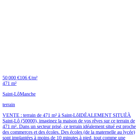
50 000 €
106 €/m²
471 m²
Saint-Lô
Manche
terrain
VENTE : terrain de 471 m² à Saint-LôIDÉALEMENT SITUÉÀ
Saint-Lô (50000), imaginez la maison de vos rêves sur ce terrain de
471 m². Dans un secteur prisé, ce terrain idéalement situé est proche
des commerces et des écoles. Des écoles (de la maternelle au lycée)
sont implantées à moins de 10 minutes à pied, tout comme une