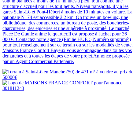
sont implantées à moins de 10 minutes à pied, tout comme une
structure d'accueil pour les tout-petits. Niveau transports, il y a les
gares Saint-Lô et Pont-Hébert à moins de 10 minutes en voiture. La
nationale N174 est accessible à 2 km. On trouve un bowling, une
bibliothèque, des commerces, un bureau de poste, des boucheries-
charcuteries, des épiceries et une supérette à proximité. Le marché
Place De Gaulle anime le quartier.Il est proposé à l'achat pour 36
000 €. Contactez notre agence (Emilie HUE : (Numéro supprimé))
pour tout renseignement sur ce terrain ou sur les modalités de vente.
Maisons France Confort Bayeux vous accompagne dans toutes vos
démarches et à toutes les étapes de votre projet.Annonce proposée
par un Agent Commercial Partenaire.