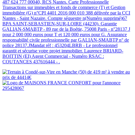
487 624 777 00040, RCS Nantes. Carte Professionnelle
Transactions sur immeubles et fonds de commerce (T) et Gestion
immobilière (G) n°CPI 4401 2016 000 010 388 délivrée par la CCI
Nantes - Saint Nazaire. Compte séquestre n(Numéro supprimé)67
BPA SAINT-SEBASTIEN-SUR-LOIRE (44230). Garantie
GALIAN-SMABTP - 89 rue de la Boétie, 75008 Paris - n°28137 J
pour 2 000 000 euros pour T et 120 000 euros pour G. Assurance
responsabilité civile professionnelle par GALIAN-SMABTP n° de
police 28137.JMandat réf : 453204LBRB - Le professionnel
garantit et sécurise votre projet immobilier. Laurence BRIARD-
BOITTIN (EI) Agent Commercial - Numéro RSAC :
COUTANCES 437616444 - .