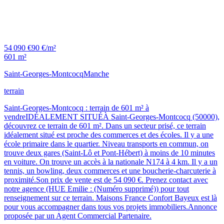
54 090 €
90 €/m²
601 m²
Saint-Georges-Montcocq
Manche
terrain
Saint-Georges-Montcocq : terrain de 601 m² à
vendreIDÉALEMENT SITUÉÀ Saint-Georges-Montcocq (50000),
découvrez ce terrain de 601 m². Dans un secteur prisé, ce terrain
idéalement situé est proche des commerces et des écoles. Il y a une
école primaire dans le quartier. Niveau transports en commun, on
trouve deux gares (Saint-Lô et Pont-Hébert) à moins de 10 minutes
en voiture. On trouve un accès à la nationale N174 à 4 km. Il y a un
tennis, un bowling, deux commerces et une boucherie-charcuterie à
proximité.Son prix de vente est de 54 090 €. Prenez contact avec
notre agence (HUE Emilie : (Numéro supprimé)) pour tout
renseignement sur ce terrain. Maisons France Confort Bayeux est là
pour vous accompagner dans tous vos projets immobiliers.Annonce
proposée par un Agent Commercial Partenaire.