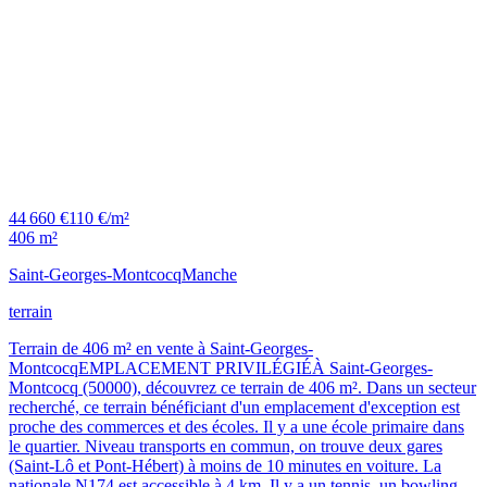
44 660 €
110 €/m²
406 m²
Saint-Georges-Montcocq
Manche
terrain
Terrain de 406 m² en vente à Saint-Georges-
MontcocqEMPLACEMENT PRIVILÉGIÉÀ Saint-Georges-
Montcocq (50000), découvrez ce terrain de 406 m². Dans un secteur
recherché, ce terrain bénéficiant d'un emplacement d'exception est
proche des commerces et des écoles. Il y a une école primaire dans
le quartier. Niveau transports en commun, on trouve deux gares
(Saint-Lô et Pont-Hébert) à moins de 10 minutes en voiture. La
nationale N174 est accessible à 4 km. Il y a un tennis, un bowling,