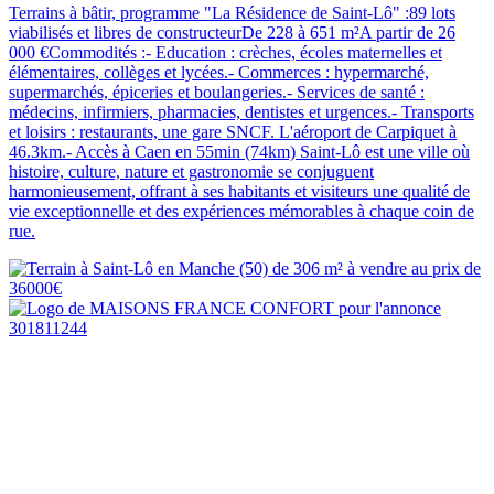
Terrains à bâtir, programme "La Résidence de Saint-Lô" :89 lots
viabilisés et libres de constructeurDe 228 à 651 m²A partir de 26
000 €Commodités :- Education : crèches, écoles maternelles et
élémentaires, collèges et lycées.- Commerces : hypermarché,
supermarchés, épiceries et boulangeries.- Services de santé :
médecins, infirmiers, pharmacies, dentistes et urgences.- Transports
et loisirs : restaurants, une gare SNCF. L'aéroport de Carpiquet à
46.3km.- Accès à Caen en 55min (74km) Saint-Lô est une ville où
histoire, culture, nature et gastronomie se conjuguent
harmonieusement, offrant à ses habitants et visiteurs une qualité de
vie exceptionnelle et des expériences mémorables à chaque coin de
rue.