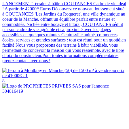
LANCEMENT Terrains à bâtir à COUTANCES Cadre de vie idéal
! A partir de 42000* Euros Découvrez ce nouveau lotissement situé
à COUTANCES 'Les Jardins du Roqueret', une ville dynamique au
coeur de la Manche, offrant un équilibre parfait entre nature et
commodités. Nichée entre bocage et littoral, COUTANCES séduit
par son cadre de vie agréable et sa proximité avec les plages
accessibles en quelques minutes.Centre-ville animé, commerces,
écoles, services et grandes surfaces : tout est réuni pour un quotidien
facilité.Nous vous proposons des terrains à bâtir viabilisés, vous
permettant de concevoir la maison qui vous ressemble, avec le libre
choix du constructeur.Pour toutes informations complémentaires,
prenez contact avec nous !
8