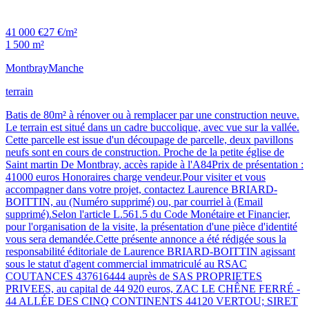
41 000 €
27 €/m²
1 500 m²
Montbray
Manche
terrain
Batis de 80m² à rénover ou à remplacer par une construction neuve.
Le terrain est situé dans un cadre buccolique, avec vue sur la vallée.
Cette parcelle est issue d'un découpage de parcelle, deux pavillons
neufs sont en cours de construction. Proche de la petite église de
Saint martin De Montbray, accès rapide à l'A84Prix de présentation :
41000 euros Honoraires charge vendeur.Pour visiter et vous
accompagner dans votre projet, contactez Laurence BRIARD-
BOITTIN, au (Numéro supprimé) ou, par courriel à (Email
supprimé).Selon l'article L.561.5 du Code Monétaire et Financier,
pour l'organisation de la visite, la présentation d'une pièce d'identité
vous sera demandée.Cette présente annonce a été rédigée sous la
responsabilité éditoriale de Laurence BRIARD-BOITTIN agissant
sous le statut d'agent commercial immatriculé au RSAC
COUTANCES 437616444 auprès de SAS PROPRIETES
PRIVEES, au capital de 44 920 euros, ZAC LE CHÊNE FERRÉ -
44 ALLÉE DES CINQ CONTINENTS 44120 VERTOU; SIRET