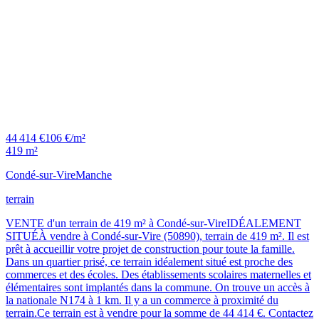
44 414 €
106 €/m²
419 m²
Condé-sur-Vire
Manche
terrain
VENTE d'un terrain de 419 m² à Condé-sur-VireIDÉALEMENT
SITUÉÀ vendre à Condé-sur-Vire (50890), terrain de 419 m². Il est
prêt à accueillir votre projet de construction pour toute la famille.
Dans un quartier prisé, ce terrain idéalement situé est proche des
commerces et des écoles. Des établissements scolaires maternelles et
élémentaires sont implantés dans la commune. On trouve un accès à
la nationale N174 à 1 km. Il y a un commerce à proximité du
terrain.Ce terrain est à vendre pour la somme de 44 414 €. Contactez