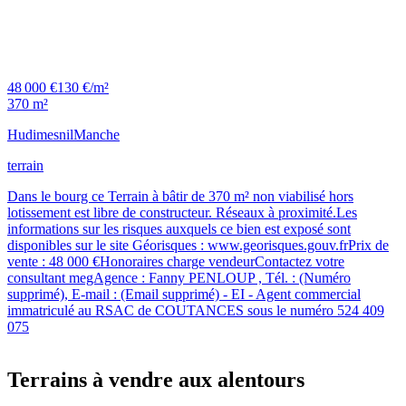
48 000 €
130 €/m²
370 m²
Hudimesnil
Manche
terrain
Dans le bourg ce Terrain à bâtir de 370 m² non viabilisé hors
lotissement est libre de constructeur. Réseaux à proximité.Les
informations sur les risques auxquels ce bien est exposé sont
disponibles sur le site Géorisques : www.georisques.gouv.frPrix de
vente : 48 000 €Honoraires charge vendeurContactez votre
consultant megAgence : Fanny PENLOUP , Tél. : (Numéro
supprimé), E-mail : (Email supprimé) - EI - Agent commercial
immatriculé au RSAC de COUTANCES sous le numéro 524 409
075
Terrains à vendre aux alentours