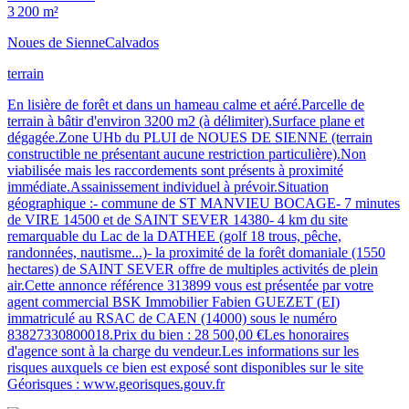
3 200 m²
Noues de Sienne
Calvados
terrain
En lisière de forêt et dans un hameau calme et aéré.Parcelle de
terrain à bâtir d'environ 3200 m2 (à délimiter).Surface plane et
dégagée.Zone UHb du PLUI de NOUES DE SIENNE (terrain
constructible ne présentant aucune restriction particulière).Non
viabilisée mais les raccordements sont présents à proximité
immédiate.Assainissement individuel à prévoir.Situation
géographique :- commune de ST MANVIEU BOCAGE- 7 minutes
de VIRE 14500 et de SAINT SEVER 14380- 4 km du site
remarquable du Lac de la DATHEE (golf 18 trous, pêche,
randonnées, nautisme...)- la proximité de la forêt domaniale (1550
hectares) de SAINT SEVER offre de multiples activités de plein
air.Cette annonce référence 313899 vous est présentée par votre
agent commercial BSK Immobilier Fabien GUEZET (EI)
immatriculé au RSAC de CAEN (14000) sous le numéro
83827330800018.Prix du bien : 28 500,00 €Les honoraires
d'agence sont à la charge du vendeur.Les informations sur les
risques auxquels ce bien est exposé sont disponibles sur le site
Géorisques : www.georisques.gouv.fr