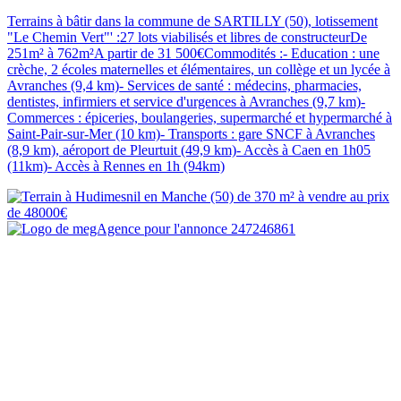
Terrains à bâtir dans la commune de SARTILLY (50), lotissement
"Le Chemin Vert"' :27 lots viabilisés et libres de constructeurDe
251m² à 762m²A partir de 31 500€Commodités :- Education : une
crèche, 2 écoles maternelles et élémentaires, un collège et un lycée à
Avranches (9,4 km)- Services de santé : médecins, pharmacies,
dentistes, infirmiers et service d'urgences à Avranches (9,7 km)-
Commerces : épiceries, boulangeries, supermarché et hypermarché à
Saint-Pair-sur-Mer (10 km)- Transports : gare SNCF à Avranches
(8,9 km), aéroport de Pleurtuit (49,9 km)- Accès à Caen en 1h05
(11km)- Accès à Rennes en 1h (94km)