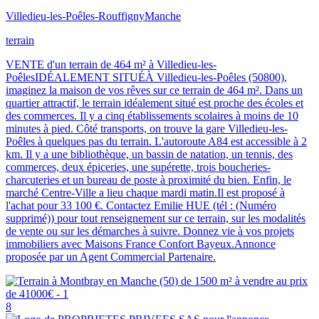
Villedieu-les-Poêles-Rouffigny
Manche
terrain
VENTE d'un terrain de 464 m² à Villedieu-les-
PoêlesIDÉALEMENT SITUÉÀ Villedieu-les-Poêles (50800),
imaginez la maison de vos rêves sur ce terrain de 464 m². Dans un
quartier attractif, le terrain idéalement situé est proche des écoles et
des commerces. Il y a cinq établissements scolaires à moins de 10
minutes à pied. Côté transports, on trouve la gare Villedieu-les-
Poêles à quelques pas du terrain. L'autoroute A84 est accessible à 2
km. Il y a une bibliothèque, un bassin de natation, un tennis, des
commerces, deux épiceries, une supérette, trois boucheries-
charcuteries et un bureau de poste à proximité du bien. Enfin, le
marché Centre-Ville a lieu chaque mardi matin.Il est proposé à
l'achat pour 33 100 €. Contactez Emilie HUE (tél : (Numéro
supprimé)) pour tout renseignement sur ce terrain, sur les modalités
de vente ou sur les démarches à suivre. Donnez vie à vos projets
immobiliers avec Maisons France Confort Bayeux.Annonce
proposée par un Agent Commercial Partenaire.
8