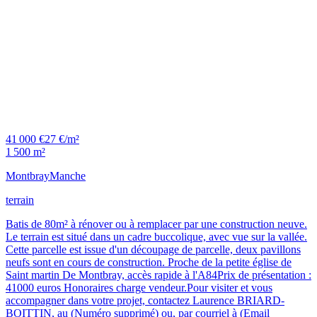
41 000 €
27 €/m²
1 500 m²
Montbray
Manche
terrain
Batis de 80m² à rénover ou à remplacer par une construction neuve.
Le terrain est situé dans un cadre buccolique, avec vue sur la vallée.
Cette parcelle est issue d'un découpage de parcelle, deux pavillons
neufs sont en cours de construction. Proche de la petite église de
Saint martin De Montbray, accès rapide à l'A84Prix de présentation :
41000 euros Honoraires charge vendeur.Pour visiter et vous
accompagner dans votre projet, contactez Laurence BRIARD-
BOITTIN, au (Numéro supprimé) ou, par courriel à (Email