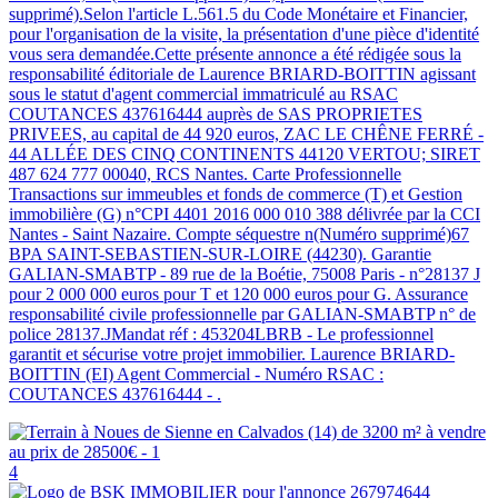
supprimé).Selon l'article L.561.5 du Code Monétaire et Financier,
pour l'organisation de la visite, la présentation d'une pièce d'identité
vous sera demandée.Cette présente annonce a été rédigée sous la
responsabilité éditoriale de Laurence BRIARD-BOITTIN agissant
sous le statut d'agent commercial immatriculé au RSAC
COUTANCES 437616444 auprès de SAS PROPRIETES
PRIVEES, au capital de 44 920 euros, ZAC LE CHÊNE FERRÉ -
44 ALLÉE DES CINQ CONTINENTS 44120 VERTOU; SIRET
487 624 777 00040, RCS Nantes. Carte Professionnelle
Transactions sur immeubles et fonds de commerce (T) et Gestion
immobilière (G) n°CPI 4401 2016 000 010 388 délivrée par la CCI
Nantes - Saint Nazaire. Compte séquestre n(Numéro supprimé)67
BPA SAINT-SEBASTIEN-SUR-LOIRE (44230). Garantie
GALIAN-SMABTP - 89 rue de la Boétie, 75008 Paris - n°28137 J
pour 2 000 000 euros pour T et 120 000 euros pour G. Assurance
responsabilité civile professionnelle par GALIAN-SMABTP n° de
police 28137.JMandat réf : 453204LBRB - Le professionnel
garantit et sécurise votre projet immobilier. Laurence BRIARD-
BOITTIN (EI) Agent Commercial - Numéro RSAC :
COUTANCES 437616444 - .
4