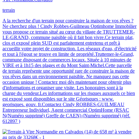
terrain
A la recherche d'un terrain pour construire la maison de vos rêves ?
Ne cherchez plus ! Cindy Robbes-Guilmeau Optimhome Immobilier
vous propose ce terrain situé au cœur du village de TRUTTEMER-
LE-GRAND, commune paisible où il fait bon vivre.Ce terrain plat,
clos et exposé plein SUD est parfaitement entretenu et prêt à
accueillir votre projet de construction. Les réseaux d'eau, d'électricité
et tout à l'égout se trouve en limite de propriété.Truttemer-le-Grand,
commune disposant de commerces locaux. Située à 10 minutes de
VIRE et à 1h15 des plages et du Mont Saint-Michel.Cette parcelle
de terrain représente une opportunité rare de construire la maison de
vos rêves dans un environnement paisible. Ne manquez pas cette
occasion unique ! Contactez moi dès maintenant pour obtenir plus
d'informations et organiser une visite. Les honoraires sont à la
charge du vendeur.Les informations sur les risques auxquels ce bien
est exposé sont disponibles sur le site Géorisques : www.
georisques. gouv. fr.Contactez Cindy ROBBES-GUILMEAU
Entrepreneur Individuel, Agent commercial OptimHome (RSAC
N(Numéro supprimé) Greffe de CAEN) (Numéro supprimé) (réf.
612897 )