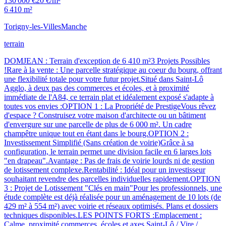
130 000 €
20 €/m²
6 410 m²
Torigny-les-Villes
Manche
terrain
DOMJEAN : Terrain d'exception de 6 410 m²3 Projets Possibles
!Rare à la vente : Une parcelle stratégique au coeur du bourg, offrant
une flexibilité totale pour votre futur projet.Situé dans Saint-Lô
Agglo, à deux pas des commerces et écoles, et à proximité
immédiate de l'A84, ce terrain plat et idéalement exposé s'adapte à
toutes vos envies :OPTION 1 : La Propriété de PrestigeVous rêvez
d'espace ? Construisez votre maison d'architecte ou un bâtiment
d'envergure sur une parcelle de plus de 6 000 m². Un cadre
champêtre unique tout en étant dans le bourg.OPTION 2 :
Investissement Simplifié (Sans création de voirie)Grâce à sa
configuration, le terrain permet une division facile en 6 larges lots
"en drapeau".Avantage : Pas de frais de voirie lourds ni de gestion
de lotissement complexe.Rentabilité : Idéal pour un investisseur
souhaitant revendre des parcelles individuelles rapidement.OPTION
3 : Projet de Lotissement "Clés en main"Pour les professionnels, une
étude complète est déjà réalisée pour un aménagement de 10 lots (de
429 m² à 554 m²) avec voirie et réseaux optimisés. Plans et dossiers
techniques disponibles.LES POINTS FORTS :Emplacement :
Calme, proximité commerces, écoles et axes Saint-Lô / Vire /