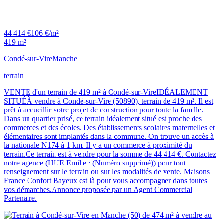
44 414 €
106 €/m²
419 m²
Condé-sur-Vire
Manche
terrain
VENTE d'un terrain de 419 m² à Condé-sur-VireIDÉALEMENT
SITUÉÀ vendre à Condé-sur-Vire (50890), terrain de 419 m². Il est
prêt à accueillir votre projet de construction pour toute la famille.
Dans un quartier prisé, ce terrain idéalement situé est proche des
commerces et des écoles. Des établissements scolaires maternelles et
élémentaires sont implantés dans la commune. On trouve un accès à
la nationale N174 à 1 km. Il y a un commerce à proximité du
terrain.Ce terrain est à vendre pour la somme de 44 414 €. Contactez
notre agence (HUE Emilie : (Numéro supprimé)) pour tout
renseignement sur le terrain ou sur les modalités de vente. Maisons
France Confort Bayeux est là pour vous accompagner dans toutes
vos démarches.Annonce proposée par un Agent Commercial
Partenaire.