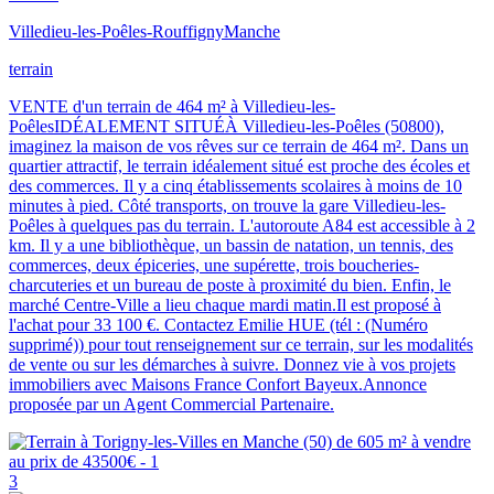
Villedieu-les-Poêles-Rouffigny
Manche
terrain
VENTE d'un terrain de 464 m² à Villedieu-les-
PoêlesIDÉALEMENT SITUÉÀ Villedieu-les-Poêles (50800),
imaginez la maison de vos rêves sur ce terrain de 464 m². Dans un
quartier attractif, le terrain idéalement situé est proche des écoles et
des commerces. Il y a cinq établissements scolaires à moins de 10
minutes à pied. Côté transports, on trouve la gare Villedieu-les-
Poêles à quelques pas du terrain. L'autoroute A84 est accessible à 2
km. Il y a une bibliothèque, un bassin de natation, un tennis, des
commerces, deux épiceries, une supérette, trois boucheries-
charcuteries et un bureau de poste à proximité du bien. Enfin, le
marché Centre-Ville a lieu chaque mardi matin.Il est proposé à
l'achat pour 33 100 €. Contactez Emilie HUE (tél : (Numéro
supprimé)) pour tout renseignement sur ce terrain, sur les modalités
de vente ou sur les démarches à suivre. Donnez vie à vos projets
immobiliers avec Maisons France Confort Bayeux.Annonce
proposée par un Agent Commercial Partenaire.
3