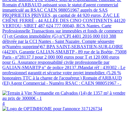
Romain d'ARBAUD agissant sous le statut d'agent commercial
immatriculé au RSAC CAEN 988051967 auprès de SAS
PROPRIETES PRIVEES, au capital de 44 920 euros, ZAC LE
CHÊNE FERRÉ - 44 ALLÉE DES CINQ CONTINENTS 44120
VERTOU; SIRET 487 624 777 00040, RCS Nantes. Carte
Professionnelle Transactions sur immeubles et fonds de commerce
(T) et Gestion immobilière (G) n°CPI 4401 2016 000 010 388
délivrée par la CCI Nantes - Saint Nazaire. Compte séquestre
n(Numéro supprimé)67 BPA SAINT-SEBASTIEN-SUR-LOIRE
(44230). Garantie GALIAN-SMABTP - 89 rue de la Boétie, 75008
Paris - n°28137 J pour 2 000 000 euros pour T et 120 000 euros
pour G. Assurance responsabilité civile professionnelle par
GALIAN-SMABTP n° de police 28137.JMandat réf : 439302 - Le
professionnel garantit et sécurise votre projet immobilier. (5.26 %
honoraires TTC à la charge de l'acquéreur.) Romain d'ARBAUD
(EI) Agent Commercial - Numéro RSAC : CAEN 988051967 - .
4