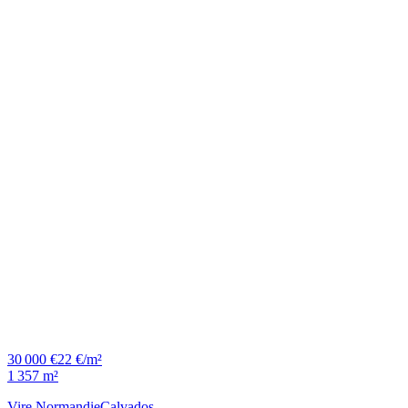
30 000 €
22 €/m²
1 357 m²
Vire Normandie
Calvados