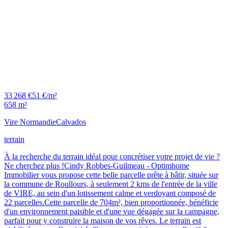
33 268 €
51 €/m²
658 m²
Vire Normandie
Calvados
terrain
À la recherche du terrain idéal pour concrétiser votre projet de vie ?
Ne cherchez plus !Cindy Robbes-Guilmeau - Optimhome
Immobilier vous propose cette belle parcelle prête à bâtir, située sur
la commune de Roullours, à seulement 2 kms de l'entrée de la ville
de VIRE, au sein d'un lotissement calme et verdoyant composé de
22 parcelles.Cette parcelle de 704m², bien proportionnée, bénéficie
d'un environnement paisible et d'une vue dégagée sur la campagne,
parfait pour y construire la maison de vos rêves. Le terrain est