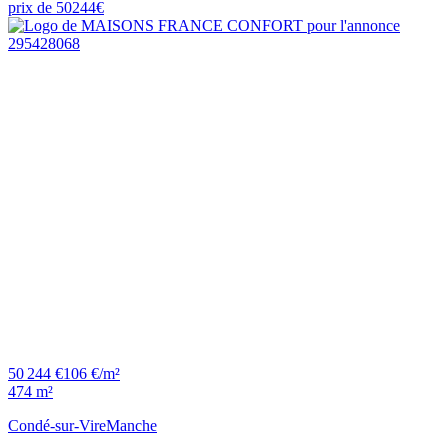
50 244 €
106 €/m²
474 m²
Condé-sur-Vire
Manche