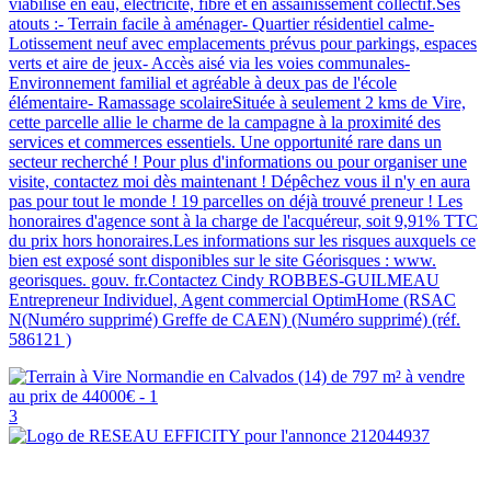
viabilisé en eau, électricité, fibre et en assainissement collectif.Ses
atouts :- Terrain facile à aménager- Quartier résidentiel calme-
Lotissement neuf avec emplacements prévus pour parkings, espaces
verts et aire de jeux- Accès aisé via les voies communales-
Environnement familial et agréable à deux pas de l'école
élémentaire- Ramassage scolaireSituée à seulement 2 kms de Vire,
cette parcelle allie le charme de la campagne à la proximité des
services et commerces essentiels. Une opportunité rare dans un
secteur recherché ! Pour plus d'informations ou pour organiser une
visite, contactez moi dès maintenant ! Dépêchez vous il n'y en aura
pas pour tout le monde ! 19 parcelles on déjà trouvé preneur ! Les
honoraires d'agence sont à la charge de l'acquéreur, soit 9,91% TTC
du prix hors honoraires.Les informations sur les risques auxquels ce
bien est exposé sont disponibles sur le site Géorisques : www.
georisques. gouv. fr.Contactez Cindy ROBBES-GUILMEAU
Entrepreneur Individuel, Agent commercial OptimHome (RSAC
N(Numéro supprimé) Greffe de CAEN) (Numéro supprimé) (réf.
586121 )
3