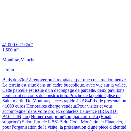
41 000 €
27 €/m²
1 500 m²
Montbray
Manche
terrain
Batis de 80m² à rénover ou à remplacer par une construction neuve.
Le terrain est situé dans un cadre buccolique, avec vue sur la vallée.
Cette parcelle est issue d'un découpage de parcelle, deux pavillons
neufs sont en cours de construction. Proche de la petite église de
Saint martin De Montbray, accès rapide à l'A84Prix de présentation :
41000 euros Honoraires charge vendeur.Pour visiter et vous
accompagner dans votre projet, contactez Laurence BRIARD-
BOITTIN, au (Numéro supprimé) ou, par courriel à (Email
supprimé).Selon l'article L.561.5 du Code Monétaire et Financier,
pour l'organisation de la visite, la présentation d'une pièce d'identité