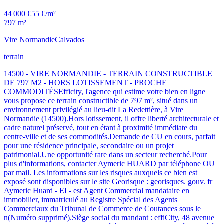
44 000 €
55 €/m²
797 m²
Vire Normandie
Calvados
terrain
14500 - VIRE NORMANDIE - TERRAIN CONSTRUCTIBLE
DE 797 M2 - HORS LOTISSEMENT - PROCHE
COMMODITÉSEfficity, l'agence qui estime votre bien en ligne
vous propose ce terrain constructible de 797 m², situé dans un
environnement privilégié au lieu-dit La Redettière, à Vire
Normandie (14500).Hors lotissement, il offre liberté architecturale et
cadre naturel préservé, tout en étant à proximité immédiate du
centre-ville et de ses commodités.Demande de CU en cours, parfait
pour une résidence principale, secondaire ou un projet
patrimonial.Une opportunité rare dans un secteur recherché.Pour
plus d'informations, contacter Aymeric HUARD par téléphone OU
par mail. Les informations sur les risques auxquels ce bien est
exposé sont disponibles sur le site Georisque : georisques. gouv. fr
Aymeric Huard - EI - est Agent Commercial mandataire en
immobilier, immatriculé au Registre Spécial des Agents
Commerciaux du Tribunal de Commerce de Coutances sous le
n(Numéro supprimé).Siège social du mandant : effiCity, 48 avenue