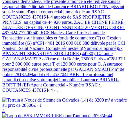
vous sera demandée.Cette présente annonce a été rédigée sous la
responsabilité éditoriale de Laurence BRIARD-BOITTIN agissant
sous le statut d'agent commercial immatriculé au RSAC
COUTANCES 437616444 auprès de SAS PROPRIETES
PRIVEES, au capital de 44 920 euros, ZAC LE CHÊNE FERRÉ -
44 ALLÉE DES CINQ CONTINENTS 44120 VERTOU; SIRET
487 624 777 00040, RCS Nantes. Carte Professionnelle
Transactions sur immeubles et fonds de commerce (T) et Gestion
immobilière (G) n°CPI 4401 2016 000 010 388 délivrée par la CCI
Nantes - Saint Nazaire. Compte séquestre n(Numéro supprimé)67
BPA SAINT-SEBASTIEN-SUR-LOIRE (44230). Garantie
GALIAN-SMABTP - 89 rue de la Boétie, 75008 Paris - n°28137 J
pour 2 000 000 euros pour T et 120 000 euros pour G. Assurance
responsabilité civile professionnelle par GALIAN-SMABTP n° de
police 28137.JMandat réf : 453204LBRB - Le professionnel
garantit et sécurise votre projet immobilier. Laurence BRIARD-
BOITTIN (EI) Agent Commercial - Numéro RSAC :
COUTANCES 437616444 - .
4