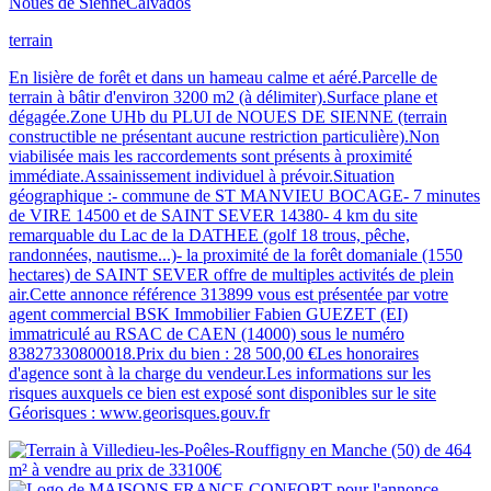
Noues de Sienne
Calvados
terrain
En lisière de forêt et dans un hameau calme et aéré.Parcelle de
terrain à bâtir d'environ 3200 m2 (à délimiter).Surface plane et
dégagée.Zone UHb du PLUI de NOUES DE SIENNE (terrain
constructible ne présentant aucune restriction particulière).Non
viabilisée mais les raccordements sont présents à proximité
immédiate.Assainissement individuel à prévoir.Situation
géographique :- commune de ST MANVIEU BOCAGE- 7 minutes
de VIRE 14500 et de SAINT SEVER 14380- 4 km du site
remarquable du Lac de la DATHEE (golf 18 trous, pêche,
randonnées, nautisme...)- la proximité de la forêt domaniale (1550
hectares) de SAINT SEVER offre de multiples activités de plein
air.Cette annonce référence 313899 vous est présentée par votre
agent commercial BSK Immobilier Fabien GUEZET (EI)
immatriculé au RSAC de CAEN (14000) sous le numéro
83827330800018.Prix du bien : 28 500,00 €Les honoraires
d'agence sont à la charge du vendeur.Les informations sur les
risques auxquels ce bien est exposé sont disponibles sur le site
Géorisques : www.georisques.gouv.fr