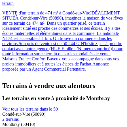
terrain
VENTE d'un terrain de 474 m² à Condé-sur-VireIDÉALEMENT
SITUÉÀ Condé-sur-Vire (50890), imaginez la maison de vos rêves
sur ce terrain de 474 m². Dans un quartier prisé, ce terrain
idéalement situé est proche des commerces et des écoles. Il y a des
écoles maternelles et élémentaires dans la commune. La nationale
N174 est accessible à 1 km. On trouve un commerce dans les
environs.Son prix de vente est de 50 244 €. N'hésitez pas à prendre
contact avec notre agence (HUE Emilie : (Numéro supprimé)) pour
toute information sur ce terrain ou sur les modalités de vente.
Maisons France Confort Bayeux vous accompagne dans tous vos
projets immobiliers et à toutes les étapes de l'achat.Annonce
proposée par un Agent Commercial Partenaire.
Terrains à vendre aux alentours
Les terrains en vente à proximité de Montbray
Voir tous les terrains dans le 50
Condé-sur-Vire (50890)
2 terrains
Montbray (50410)