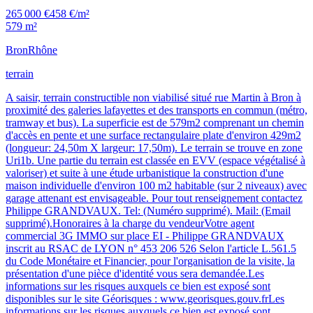
265 000 €
458 €/m²
579 m²
Bron
Rhône
terrain
A saisir, terrain constructible non viabilisé situé rue Martin à Bron à
proximité des galeries lafayettes et des transports en commun (métro,
tramway et bus). La superficie est de 579m2 comprenant un chemin
d'accès en pente et une surface rectangulaire plate d'environ 429m2
(longueur: 24,50m X largeur: 17,50m). Le terrain se trouve en zone
Uri1b. Une partie du terrain est classée en EVV (espace végétalisé à
valoriser) et suite à une étude urbanistique la construction d'une
maison individuelle d'environ 100 m2 habitable (sur 2 niveaux) avec
garage attenant est envisageable. Pour tout renseignement contactez
Philippe GRANDVAUX. Tel: (Numéro supprimé). Mail: (Email
supprimé).Honoraires à la charge du vendeurVotre agent
commercial 3G IMMO sur place EI - Philippe GRANDVAUX
inscrit au RSAC de LYON n° 453 206 526 Selon l'article L.561.5
du Code Monétaire et Financier, pour l'organisation de la visite, la
présentation d'une pièce d'identité vous sera demandée.Les
informations sur les risques auxquels ce bien est exposé sont
disponibles sur le site Géorisques : www.georisques.gouv.frLes
informations sur les risques auxquels ce bien est exposé sont