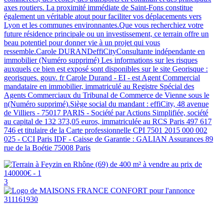
axes routiers. La proximité immédiate de Saint-Fons constitue
également un véritable atout pour faciliter vos déplacements vers
Lyon et les communes environnantes.Que vous recherchiez votre
future résidence principale ou un investissement, ce terrain offre un
beau potentiel pour donner vie à un projet qui vous
ressemble.Carole DURANDeffiCityConsultante indépendante en
immobilier (Numéro supprimé) Les informations sur les risques
auxquels ce bien est exposé sont disponibles sur le site Georisque :
georisques. gouv. fr Carole Durand - EI - est Agent Commercial
mandataire en immobilier, immatriculé au Registre Spécial des
Agents Commerciaux du Tribunal de Commerce de Vienne sous le
n(Numéro supprimé).Siège social du mandant : effiCity, 48 avenue
de Villiers - 75017 PARIS - Société par Actions Simplifiée, société
au capital de 132 373,05 euros, immatriculée au RCS Paris 497 617
746 et titulaire de la Carte professionnelle CPI 7501 2015 000 002
025 - CCI Paris IDF - Caisse de Garantie : GALIAN Assurances 89
rue de la Boétie 75008 Paris
3