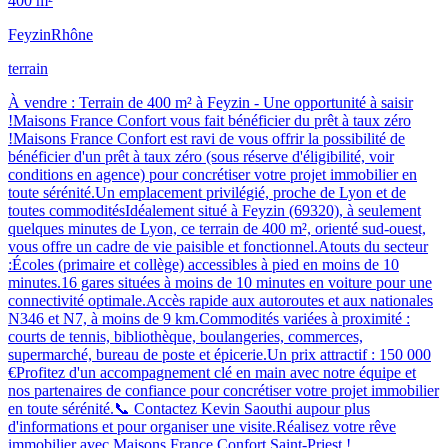
400 m²
Feyzin
Rhône
terrain
À vendre : Terrain de 400 m² à Feyzin - Une opportunité à saisir
!Maisons France Confort vous fait bénéficier du prêt à taux zéro
!Maisons France Confort est ravi de vous offrir la possibilité de
bénéficier d'un prêt à taux zéro (sous réserve d'éligibilité, voir
conditions en agence) pour concrétiser votre projet immobilier en
toute sérénité.Un emplacement privilégié, proche de Lyon et de
toutes commoditésIdéalement situé à Feyzin (69320), à seulement
quelques minutes de Lyon, ce terrain de 400 m², orienté sud-ouest,
vous offre un cadre de vie paisible et fonctionnel.Atouts du secteur
:Écoles (primaire et collège) accessibles à pied en moins de 10
minutes.16 gares situées à moins de 10 minutes en voiture pour une
connectivité optimale.Accès rapide aux autoroutes et aux nationales
N346 et N7, à moins de 9 km.Commodités variées à proximité :
courts de tennis, bibliothèque, boulangeries, commerces,
supermarché, bureau de poste et épicerie.Un prix attractif : 150 000
€Profitez d'un accompagnement clé en main avec notre équipe et
nos partenaires de confiance pour concrétiser votre projet immobilier
en toute sérénité.📞 Contactez Kevin Saouthi aupour plus
d'informations et pour organiser une visite.Réalisez votre rêve
immobilier avec Maisons France Confort Saint-Priest !