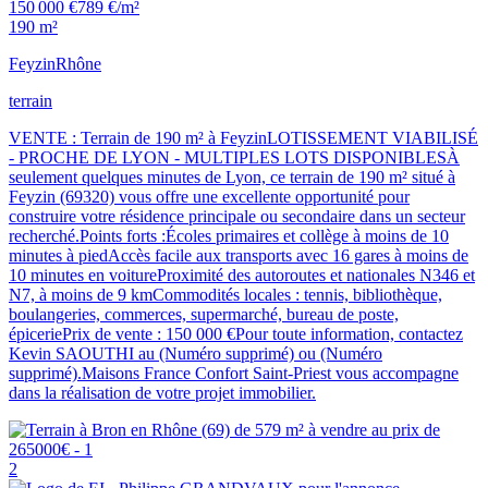
150 000 €
789 €/m²
190 m²
Feyzin
Rhône
terrain
VENTE : Terrain de 190 m² à FeyzinLOTISSEMENT VIABILISÉ
- PROCHE DE LYON - MULTIPLES LOTS DISPONIBLESÀ
seulement quelques minutes de Lyon, ce terrain de 190 m² situé à
Feyzin (69320) vous offre une excellente opportunité pour
construire votre résidence principale ou secondaire dans un secteur
recherché.Points forts :Écoles primaires et collège à moins de 10
minutes à piedAccès facile aux transports avec 16 gares à moins de
10 minutes en voitureProximité des autoroutes et nationales N346 et
N7, à moins de 9 kmCommodités locales : tennis, bibliothèque,
boulangeries, commerces, supermarché, bureau de poste,
épiceriePrix de vente : 150 000 €Pour toute information, contactez
Kevin SAOUTHI au (Numéro supprimé) ou (Numéro
supprimé).Maisons France Confort Saint-Priest vous accompagne
dans la réalisation de votre projet immobilier.
2