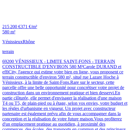
215 200 €
371 €/m²
580 m²
Vénissieux
Rhône
terrain
69200 VÉNISSIEUX - LIMITE SAINT-FONS - TERRAIN
CONSTRUCTIBLE D'ENVIRON 580 M²Carole DURAND et
effiCity, l'agence qui estime votre bien en ligne, vous proposent ce
terrain constructible d'environ 580 m², situé rue Lazare Hoche à
Vénissieux, à la limite de Saint-Fons.Rare sur le secteur, cette
parcelle offre une belle opportunité pour concrétiser votre projet de
construction dans un environnement pratique et bien desservi.En
partie clôturée, elle permet d'envisager la réalisation d'une maison
T4 ou T5, de plain-pied ou à étage, selon vos envies, votre budget et
les règles d'urbanisme en vigueur. Un projet avec constructeur
partenaire est également prévu afin de vous accompagner dans la
conception et la réalisation de votre future maison.Vous profiterez
d'un emplacement pratique au quotidien, à proximité des
commerces, des écoles, des transports en commun et des principaux