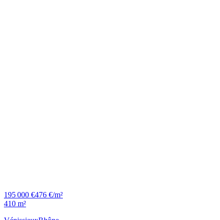
195 000 €
476 €/m²
410 m²