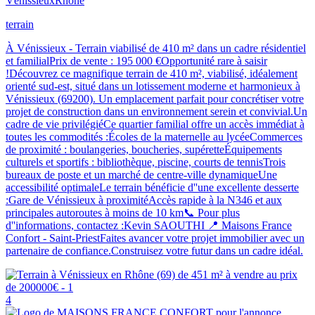
Vénissieux
Rhône
terrain
À Vénissieux - Terrain viabilisé de 410 m² dans un cadre résidentiel
et familialPrix de vente : 195 000 €Opportunité rare à saisir
!Découvrez ce magnifique terrain de 410 m², viabilisé, idéalement
orienté sud-est, situé dans un lotissement moderne et harmonieux à
Vénissieux (69200). Un emplacement parfait pour concrétiser votre
projet de construction dans un environnement serein et convivial.Un
cadre de vie privilégiéCe quartier familial offre un accès immédiat à
toutes les commodités :Écoles de la maternelle au lycéeCommerces
de proximité : boulangeries, boucheries, supéretteÉquipements
culturels et sportifs : bibliothèque, piscine, courts de tennisTrois
bureaux de poste et un marché de centre-ville dynamiqueUne
accessibilité optimaleLe terrain bénéficie d''une excellente desserte
:Gare de Vénissieux à proximitéAccès rapide à la N346 et aux
principales autoroutes à moins de 10 km📞 Pour plus
d''informations, contactez :Kevin SAOUTHI 📍 Maisons France
Confort - Saint-PriestFaites avancer votre projet immobilier avec un
partenaire de confiance.Construisez votre futur dans un cadre idéal.
4