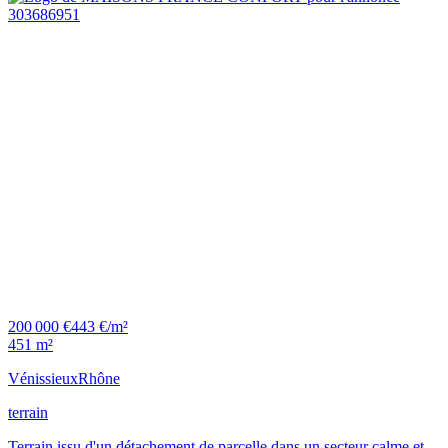
200 000 €
443 €/m²
451 m²
Vénissieux
Rhône
terrain
Terrain issu d'un détachement de parcelle dans un secteur calme et