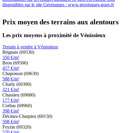
disponibles sur le site Géorisques : www.georisques.gouv.fr
Prix moyen des terrains aux alentours
Les prix moyens à proximité de Vénissieux
Terrain à vendre à Vénissieux
Brignais (69530)
350 €/m²
Bron (69500)
457 €/m²
Chaponost (69630)
588 €/m²
Charly (69390)
321 €/m²
Chassieu (69680)
177 €/m²
Corbas (69960)
398 €/m²
Décines-Charpieu (69150)
598 €/m²
Feyzin (69320)
570 €/m²