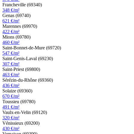
Francheville (69340)
348 €/m²
Genas (69740)
621 €/m²
Marennes (69970)
422 €/m²
Mions (69780)
460 €/m²
Saint-Bonnet-de-Mure (69720)
547 €/m²
Saint-Genis-Laval (69230)
307 €/m²
Saint-Priest (69800)
463 €/m²
Sérézin-du-Rhône (69360)
436 €/m²
Solaize (69360)
670 €/m²
Toussieu (69780)
491 €/m²
Vaulx-en-Velin (69120)
320 €/m²
Vénissieux (69200)
430 €/m²
Vernaison (69390)