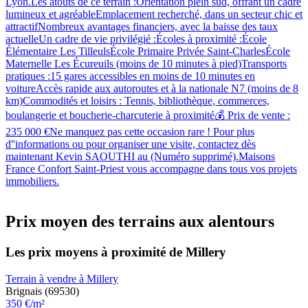
Lyon.Les atouts de ce terrain :Orientation plein sud, offrant un cadre
lumineux et agréableEmplacement recherché, dans un secteur chic et
attractifNombreux avantages financiers, avec la baisse des taux
actuelleUn cadre de vie privilégié :Écoles à proximité :École
Élémentaire Les TilleulsÉcole Primaire Privée Saint-CharlesÉcole
Maternelle Les Écureuils (moins de 10 minutes à pied)Transports
pratiques :15 gares accessibles en moins de 10 minutes en
voitureAccès rapide aux autoroutes et à la nationale N7 (moins de 8
km)Commodités et loisirs : Tennis, bibliothèque, commerces,
boulangerie et boucherie-charcuterie à proximité💰 Prix de vente :
235 000 €Ne manquez pas cette occasion rare ! Pour plus
d''informations ou pour organiser une visite, contactez dès
maintenant Kevin SAOUTHI au (Numéro supprimé).Maisons
France Confort Saint-Priest vous accompagne dans tous vos projets
immobiliers.
Prix moyen des terrains aux alentours
Les prix moyens à proximité de Millery
Terrain à vendre à Millery
Brignais (69530)
350 €/m²