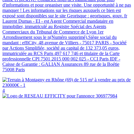
d'informations et pour organiser une visite. Une opportunité à ne pas
manquer ! Les informations sur les risques auxquels ce bien est
exposé sont disponibles sur le site Georisque : georisques. gouv. fr
Laurent Dumas - EI - est Agent Commercial mandataire en
immobilier, immatriculé au Registre Spécial des Agents
Commerciaux du Tribunal de Commerce de Lyon 1er
Arrondissement sous le n(Numéro supprimé).Siège social du
mandant : effiCity, 48 avenue de Villiers - 75017 PARIS - Société
par Actions Simplifiée, société au capital de 132 373,05 euros,
immatriculée au RCS Paris 497 617 746 et titulaire de la Carte
professionnelle CPI 7501 2015 000 002 025 - CCI Paris IDF -
Caisse de Garantie : GALIAN Assurances 89 rue de la Boétie
75008 Paris
4