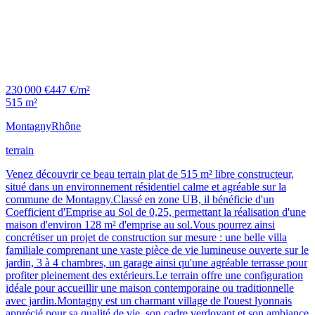
230 000 €
447 €/m²
515 m²
Montagny
Rhône
terrain
Venez découvrir ce beau terrain plat de 515 m² libre constructeur,
situé dans un environnement résidentiel calme et agréable sur la
commune de Montagny.Classé en zone UB, il bénéficie d'un
Coefficient d'Emprise au Sol de 0,25, permettant la réalisation d'une
maison d'environ 128 m² d'emprise au sol.Vous pourrez ainsi
concrétiser un projet de construction sur mesure : une belle villa
familiale comprenant une vaste pièce de vie lumineuse ouverte sur le
jardin, 3 à 4 chambres, un garage ainsi qu'une agréable terrasse pour
profiter pleinement des extérieurs.Le terrain offre une configuration
idéale pour accueillir une maison contemporaine ou traditionnelle
avec jardin.Montagny est un charmant village de l'ouest lyonnais
apprécié pour sa qualité de vie, son cadre verdoyant et son ambiance