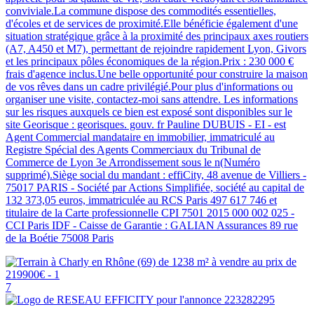
conviviale.La commune dispose des commodités essentielles,
d'écoles et de services de proximité.Elle bénéficie également d'une
situation stratégique grâce à la proximité des principaux axes routiers
(A7, A450 et M7), permettant de rejoindre rapidement Lyon, Givors
et les principaux pôles économiques de la région.Prix : 230 000 €
frais d'agence inclus.Une belle opportunité pour construire la maison
de vos rêves dans un cadre privilégié.Pour plus d'informations ou
organiser une visite, contactez-moi sans attendre. Les informations
sur les risques auxquels ce bien est exposé sont disponibles sur le
site Georisque : georisques. gouv. fr Pauline DUBUIS - EI - est
Agent Commercial mandataire en immobilier, immatriculé au
Registre Spécial des Agents Commerciaux du Tribunal de
Commerce de Lyon 3e Arrondissement sous le n(Numéro
supprimé).Siège social du mandant : effiCity, 48 avenue de Villiers -
75017 PARIS - Société par Actions Simplifiée, société au capital de
132 373,05 euros, immatriculée au RCS Paris 497 617 746 et
titulaire de la Carte professionnelle CPI 7501 2015 000 002 025 -
CCI Paris IDF - Caisse de Garantie : GALIAN Assurances 89 rue
de la Boétie 75008 Paris
7