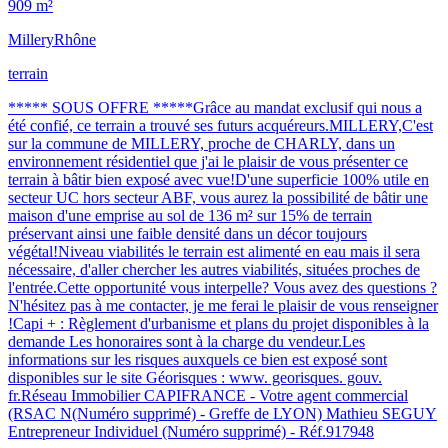
909 m²
Millery
Rhône
terrain
***** SOUS OFFRE *****Grâce au mandat exclusif qui nous a
été confié, ce terrain a trouvé ses futurs acquéreurs.MILLERY,C'est
sur la commune de MILLERY, proche de CHARLY, dans un
environnement résidentiel que j'ai le plaisir de vous présenter ce
terrain à bâtir bien exposé avec vue!D'une superficie 100% utile en
secteur UC hors secteur ABF, vous aurez la possibilité de bâtir une
maison d'une emprise au sol de 136 m² sur 15% de terrain
préservant ainsi une faible densité dans un décor toujours
végétal!Niveau viabilités le terrain est alimenté en eau mais il sera
nécessaire, d'aller chercher les autres viabilités, situées proches de
l'entrée.Cette opportunité vous interpelle? Vous avez des questions ?
N'hésitez pas à me contacter, je me ferai le plaisir de vous renseigner
!Capi + : Règlement d'urbanisme et plans du projet disponibles à la
demande Les honoraires sont à la charge du vendeur.Les
informations sur les risques auxquels ce bien est exposé sont
disponibles sur le site Géorisques : www. georisques. gouv.
fr.Réseau Immobilier CAPIFRANCE - Votre agent commercial
(RSAC N(Numéro supprimé) - Greffe de LYON) Mathieu SEGUY
Entrepreneur Individuel (Numéro supprimé) - Réf.917948