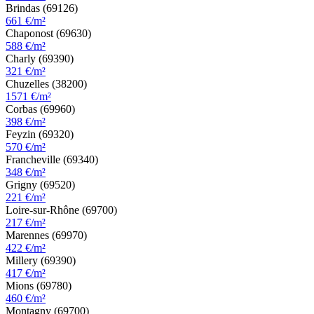
Brindas (69126)
661 €/m²
Chaponost (69630)
588 €/m²
Charly (69390)
321 €/m²
Chuzelles (38200)
1571 €/m²
Corbas (69960)
398 €/m²
Feyzin (69320)
570 €/m²
Francheville (69340)
348 €/m²
Grigny (69520)
221 €/m²
Loire-sur-Rhône (69700)
217 €/m²
Marennes (69970)
422 €/m²
Millery (69390)
417 €/m²
Mions (69780)
460 €/m²
Montagny (69700)