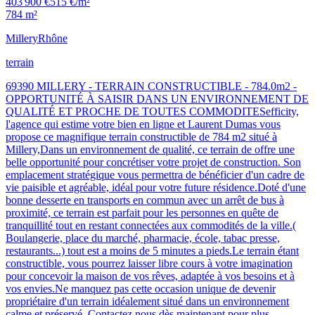
403 900 €
515 €/m²
784 m²
Millery
Rhône
terrain
69390 MILLERY - TERRAIN CONSTRUCTIBLE - 784.0m2 -
OPPORTUNITÉ À SAISIR DANS UN ENVIRONNEMENT DE
QUALITÉ ET PROCHE DE TOUTES COMMODITESefficity,
l'agence qui estime votre bien en ligne et Laurent Dumas vous
propose ce magnifique terrain constructible de 784 m2 situé à
Millery,Dans un environnement de qualité, ce terrain de offre une
belle opportunité pour concrétiser votre projet de construction. Son
emplacement stratégique vous permettra de bénéficier d'un cadre de
vie paisible et agréable, idéal pour votre future résidence.Doté d'une
bonne desserte en transports en commun avec un arrêt de bus à
proximité, ce terrain est parfait pour les personnes en quête de
tranquillité tout en restant connectées aux commodités de la ville.(
Boulangerie, place du marché, pharmacie, école, tabac presse,
restaurants...) tout est a moins de 5 minutes a pieds.Le terrain étant
constructible, vous pourrez laisser libre cours à votre imagination
pour concevoir la maison de vos rêves, adaptée à vos besoins et à
vos envies.Ne manquez pas cette occasion unique de devenir
propriétaire d'un terrain idéalement situé dans un environnement
calme et préservé. Contactez nous dès maintenant pour plus