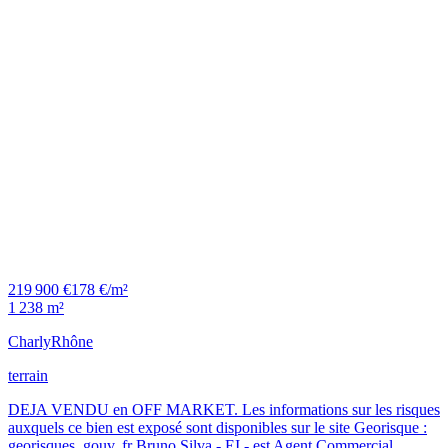
219 900 €
178 €/m²
1 238 m²
Charly
Rhône
terrain
DEJA VENDU en OFF MARKET. Les informations sur les risques
auxquels ce bien est exposé sont disponibles sur le site Georisque :
georisques. gouv. fr Bruno Silva - EI - est Agent Commercial