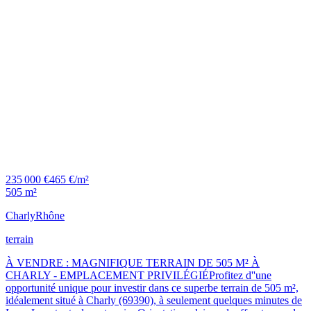
235 000 €
465 €/m²
505 m²
Charly
Rhône
terrain
À VENDRE : MAGNIFIQUE TERRAIN DE 505 M² À
CHARLY - EMPLACEMENT PRIVILÉGIÉProfitez d''une
opportunité unique pour investir dans ce superbe terrain de 505 m²,
idéalement situé à Charly (69390), à seulement quelques minutes de