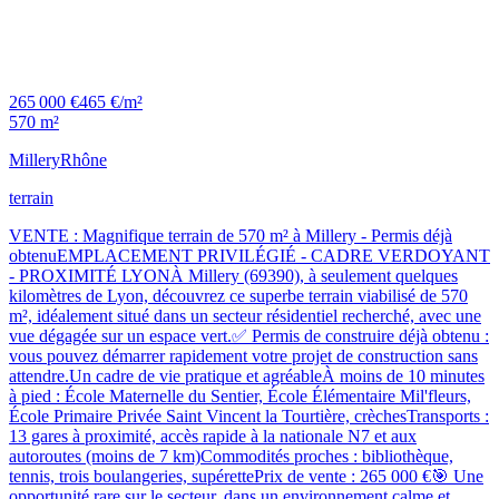
265 000 €
465 €/m²
570 m²
Millery
Rhône
terrain
VENTE : Magnifique terrain de 570 m² à Millery - Permis déjà
obtenuEMPLACEMENT PRIVILÉGIÉ - CADRE VERDOYANT
- PROXIMITÉ LYONÀ Millery (69390), à seulement quelques
kilomètres de Lyon, découvrez ce superbe terrain viabilisé de 570
m², idéalement situé dans un secteur résidentiel recherché, avec une
vue dégagée sur un espace vert.✅ Permis de construire déjà obtenu :
vous pouvez démarrer rapidement votre projet de construction sans
attendre.Un cadre de vie pratique et agréableÀ moins de 10 minutes
à pied : École Maternelle du Sentier, École Élémentaire Mil'fleurs,
École Primaire Privée Saint Vincent la Tourtière, crèchesTransports :
13 gares à proximité, accès rapide à la nationale N7 et aux
autoroutes (moins de 7 km)Commodités proches : bibliothèque,
tennis, trois boulangeries, supérettePrix de vente : 265 000 €🎯 Une
opportunité rare sur le secteur, dans un environnement calme et