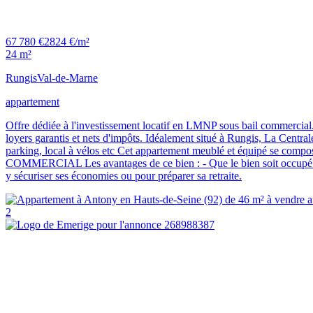
67 780 €
2824 €/m²
24 m²
Rungis
Val-de-Marne
appartement
Offre dédiée à l'investissement locatif en LMNP sous bail commercial. 
loyers garantis et nets d'impôts. Idéalement situé à Rungis, La Centr
parking, local à vélos etc Cet appartement meublé et équipé se compo
COMMERCIAL Les avantages de ce bien : - Que le bien soit occupé ou
y sécuriser ses économies ou pour préparer sa retraite.
2