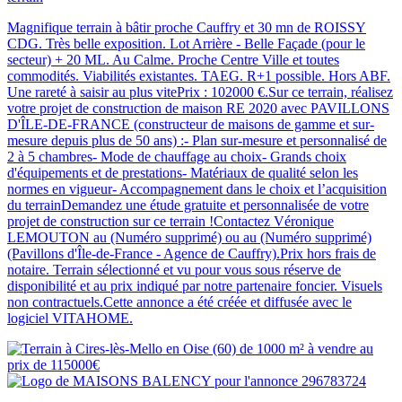
Magnifique terrain à bâtir proche Cauffry et 30 mn de ROISSY
CDG. Très belle exposition. Lot Arrière - Belle Façade (pour le
secteur) + 20 ML. Au Calme. Proche Centre Ville et toutes
commodités. Viabilités existantes. TAEG. R+1 possible. Hors ABF.
Une rareté à saisir au plus vitePrix : 102000 €.Sur ce terrain, réalisez
votre projet de construction de maison RE 2020 avec PAVILLONS
D'ÎLE-DE-FRANCE (constructeur de maisons de gamme et sur-
mesure depuis plus de 50 ans) :- Plan sur-mesure et personnalisé de
2 à 5 chambres- Mode de chauffage au choix- Grands choix
d'équipements et de prestations- Matériaux de qualité selon les
normes en vigueur- Accompagnement dans le choix et l’acquisition
du terrainDemandez une étude gratuite et personnalisée de votre
projet de construction sur ce terrain !Contactez Véronique
LEMOUTON au (Numéro supprimé) ou au (Numéro supprimé)
(Pavillons d'Île-de-France - Agence de Cauffry).Prix hors frais de
notaire. Terrain sélectionné et vu pour vous sous réserve de
disponibilité et au prix indiqué par notre partenaire foncier. Visuels
non contractuels.Cette annonce a été créée et diffusée avec le
logiciel VITAHOME.