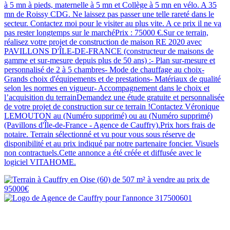
à 5 mn à pieds, maternelle à 5 mn et Collège à 5 mn en vélo. A 35
mn de Roissy CDG. Ne laissez pas passer une telle rareté dans le
secteur. Contactez moi pour le visiter au plus vite. A ce prix il ne va
pas rester longtemps sur le marchéPrix : 75000 €.Sur ce terrain,
réalisez votre projet de construction de maison RE 2020 avec
PAVILLONS D'ÎLE-DE-FRANCE (constructeur de maisons de
gamme et sur-mesure depuis plus de 50 ans) :- Plan sur-mesure et
personnalisé de 2 à 5 chambres- Mode de chauffage au choix-
Grands choix d'équipements et de prestations- Matériaux de qualité
selon les normes en vigueur- Accompagnement dans le choix et
l’acquisition du terrainDemandez une étude gratuite et personnalisée
de votre projet de construction sur ce terrain !Contactez Véronique
LEMOUTON au (Numéro supprimé) ou au (Numéro supprimé)
(Pavillons d'Île-de-France - Agence de Cauffry).Prix hors frais de
notaire. Terrain sélectionné et vu pour vous sous réserve de
disponibilité et au prix indiqué par notre partenaire foncier. Visuels
non contractuels.Cette annonce a été créée et diffusée avec le
logiciel VITAHOME.