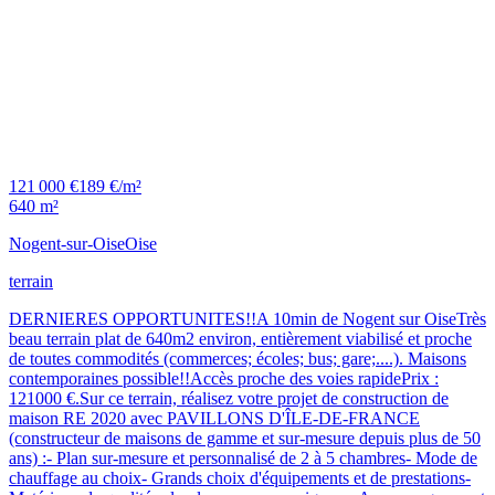
121 000 €
189 €/m²
640 m²
Nogent-sur-Oise
Oise
terrain
DERNIERES OPPORTUNITES!!A 10min de Nogent sur OiseTrès
beau terrain plat de 640m2 environ, entièrement viabilisé et proche
de toutes commodités (commerces; écoles; bus; gare;....). Maisons
contemporaines possible!!Accès proche des voies rapidePrix :
121000 €.Sur ce terrain, réalisez votre projet de construction de
maison RE 2020 avec PAVILLONS D'ÎLE-DE-FRANCE
(constructeur de maisons de gamme et sur-mesure depuis plus de 50
ans) :- Plan sur-mesure et personnalisé de 2 à 5 chambres- Mode de
chauffage au choix- Grands choix d'équipements et de prestations-