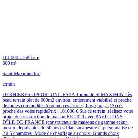
101 000 €
168 €/m²
600 m²
Saint-Maximin
Oise
terrain
DERNIERES OPPORTUNITES!!A 15min de St MAXIMINTrès
beau terrain plat de 600m2 environ, entièrement viabilisé et proche
de toutes commodités (commerces; écoles; bus; gare;....)Accès
proche des voies rapidePrix : 101000 €.Sur ce terrain, réalisez votre
projet de construction de maison RE 2020 avec PAVILLONS
D'ÎLE-DE-FRANCE (constructeur de maisons de gamme et sur-
mesure depuis plus de 50 ans) :- Plan sur-mesure et personnalisé de
2 à 5 chambres- Mode de chauffage au choix- Grands choix