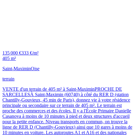
135 000 €
333 €/m²
405 m²
Saint-Maximin
Oise
terrain
VENTE d'un terrain de 405 m² à Saint-MaximinPROCHE DE
SARCELLESÀ Saint-Maximin (60740) à côté du RER D (station
Chantilly-Gouvieux, 45 min de Paris), donnez vie à votre résidence
principale ou secondaire sur ce terrain de 405 m². Le terrain est
proche des commerces et des écoles. Il y a l'École Primaire Danielle
Casanova à moins de 10 minutes à pied et deux structures d'accueil
pour la petite enfance. Niveau transports en commun, on trouve la
ligne de RER D (Chantilly-Gouvieux) ainsi que 10 gares à moins de
10 minutes en voiture. Les autoroutes A1 et A16 et des nationales