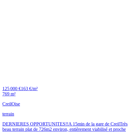
125 000 €
163 €/m²
769 m²
Creil
Oise
terrain
DERNIERES OPPORTUNITES!!A 15min de la gare de CreilTrès
beau terrain plat de 726m2 environ, entièrement viabilisé et proche