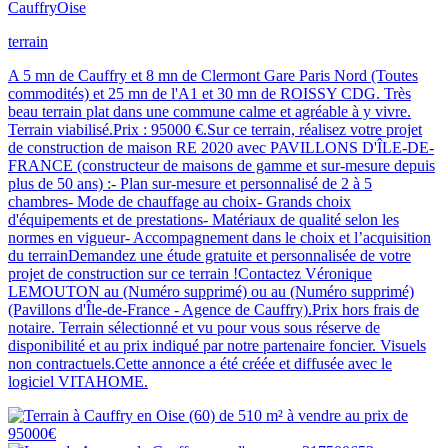
Cauffry
Oise
terrain
A 5 mn de Cauffry et 8 mn de Clermont Gare Paris Nord (Toutes
commodités) et 25 mn de l'A1 et 30 mn de ROISSY CDG. Très
beau terrain plat dans une commune calme et agréable à y vivre.
Terrain viabilisé.Prix : 95000 €.Sur ce terrain, réalisez votre projet
de construction de maison RE 2020 avec PAVILLONS D'ÎLE-DE-
FRANCE (constructeur de maisons de gamme et sur-mesure depuis
plus de 50 ans) :- Plan sur-mesure et personnalisé de 2 à 5
chambres- Mode de chauffage au choix- Grands choix
d'équipements et de prestations- Matériaux de qualité selon les
normes en vigueur- Accompagnement dans le choix et l’acquisition
du terrainDemandez une étude gratuite et personnalisée de votre
projet de construction sur ce terrain !Contactez Véronique
LEMOUTON au (Numéro supprimé) ou au (Numéro supprimé)
(Pavillons d'Île-de-France - Agence de Cauffry).Prix hors frais de
notaire. Terrain sélectionné et vu pour vous sous réserve de
disponibilité et au prix indiqué par notre partenaire foncier. Visuels
non contractuels.Cette annonce a été créée et diffusée avec le
logiciel VITAHOME.