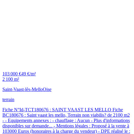
103 000 €
49 €/m²
2 100 m²
Saint-Vaast-lès-Mello
Oise
terrain
Fiche N°Id-TCT180676 : SAINT VAAST LES MELLO Fiche
BC180676 : Saint vaast les mello, Terrain non viabilis? de 2100 m2
- - Equipements annexes : - chauffage : Aucun - Plus d'informations
disponibles sur demande... - Mentions légales : Proposé à la vente à
103000 Euros (honoraires à la charge du vendeur) - DPE réalisé le :