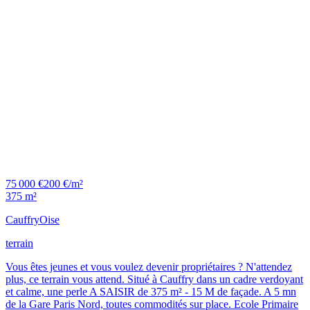
75 000 €
200 €/m²
375 m²
Cauffry
Oise
terrain
Vous êtes jeunes et vous voulez devenir propriétaires ? N'attendez
plus, ce terrain vous attend. Situé à Cauffry dans un cadre verdoyant
et calme, une perle A SAISIR de 375 m² - 15 M de façade. A 5 mn
de la Gare Paris Nord, toutes commodités sur place. Ecole Primaire