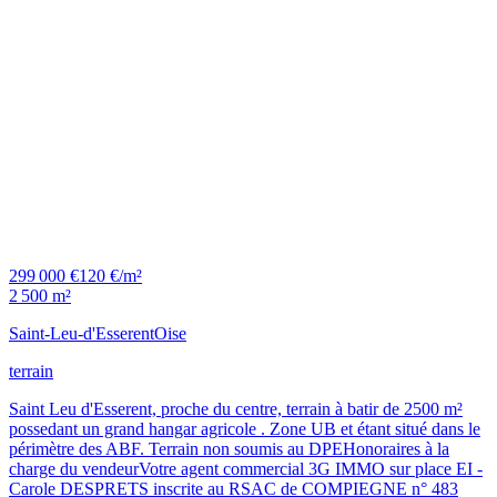
299 000 €
120 €/m²
2 500 m²
Saint-Leu-d'Esserent
Oise
terrain
Saint Leu d'Esserent, proche du centre, terrain à batir de 2500 m²
possedant un grand hangar agricole . Zone UB et étant situé dans le
périmètre des ABF. Terrain non soumis au DPEHonoraires à la
charge du vendeurVotre agent commercial 3G IMMO sur place EI -
Carole DESPRETS inscrite au RSAC de COMPIEGNE n° 483