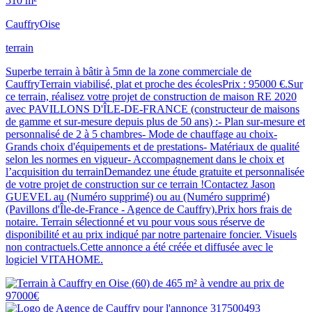
510 m²
Cauffry
Oise
terrain
Superbe terrain à bâtir à 5mn de la zone commerciale de
CauffryTerrain viabilisé, plat et proche des écolesPrix : 95000 €.Sur
ce terrain, réalisez votre projet de construction de maison RE 2020
avec PAVILLONS D'ÎLE-DE-FRANCE (constructeur de maisons
de gamme et sur-mesure depuis plus de 50 ans) :- Plan sur-mesure et
personnalisé de 2 à 5 chambres- Mode de chauffage au choix-
Grands choix d'équipements et de prestations- Matériaux de qualité
selon les normes en vigueur- Accompagnement dans le choix et
l’acquisition du terrainDemandez une étude gratuite et personnalisée
de votre projet de construction sur ce terrain !Contactez Jason
GUEVEL au (Numéro supprimé) ou au (Numéro supprimé)
(Pavillons d'Île-de-France - Agence de Cauffry).Prix hors frais de
notaire. Terrain sélectionné et vu pour vous sous réserve de
disponibilité et au prix indiqué par notre partenaire foncier. Visuels
non contractuels.Cette annonce a été créée et diffusée avec le
logiciel VITAHOME.