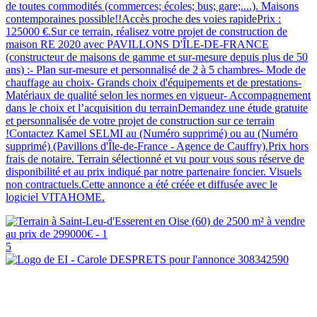
de toutes commodités (commerces; écoles; bus; gare;....). Maisons
contemporaines possible!!Accès proche des voies rapidePrix :
125000 €.Sur ce terrain, réalisez votre projet de construction de
maison RE 2020 avec PAVILLONS D'ÎLE-DE-FRANCE
(constructeur de maisons de gamme et sur-mesure depuis plus de 50
ans) :- Plan sur-mesure et personnalisé de 2 à 5 chambres- Mode de
chauffage au choix- Grands choix d'équipements et de prestations-
Matériaux de qualité selon les normes en vigueur- Accompagnement
dans le choix et l’acquisition du terrainDemandez une étude gratuite
et personnalisée de votre projet de construction sur ce terrain
!Contactez Kamel SELMI au (Numéro supprimé) ou au (Numéro
supprimé) (Pavillons d'Île-de-France - Agence de Cauffry).Prix hors
frais de notaire. Terrain sélectionné et vu pour vous sous réserve de
disponibilité et au prix indiqué par notre partenaire foncier. Visuels
non contractuels.Cette annonce a été créée et diffusée avec le
logiciel VITAHOME.
5