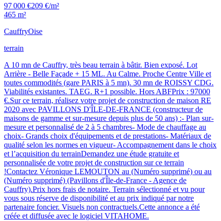
97 000 €
209 €/m²
465 m²
Cauffry
Oise
terrain
A 10 mn de Cauffry, très beau terrain à bâtir. Bien exposé. Lot
Arrière - Belle Façade + 15 ML. Au Calme. Proche Centre Ville et
toutes commodités (gare PARIS à 5 mn). 30 mn de ROISSY CDG.
Viabilités existantes. TAEG. R+1 possible. Hors ABFPrix : 97000
€.Sur ce terrain, réalisez votre projet de construction de maison RE
2020 avec PAVILLONS D'ÎLE-DE-FRANCE (constructeur de
maisons de gamme et sur-mesure depuis plus de 50 ans) :- Plan sur-
mesure et personnalisé de 2 à 5 chambres- Mode de chauffage au
choix- Grands choix d'équipements et de prestations- Matériaux de
qualité selon les normes en vigueur- Accompagnement dans le choix
et l’acquisition du terrainDemandez une étude gratuite et
personnalisée de votre projet de construction sur ce terrain
!Contactez Véronique LEMOUTON au (Numéro supprimé) ou au
(Numéro supprimé) (Pavillons d'Île-de-France - Agence de
Cauffry).Prix hors frais de notaire. Terrain sélectionné et vu pour
vous sous réserve de disponibilité et au prix indiqué par notre
partenaire foncier. Visuels non contractuels.Cette annonce a été
créée et diffusée avec le logiciel VITAHOME.