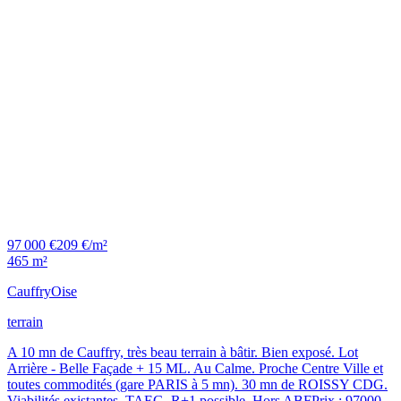
97 000 €
209 €/m²
465 m²
Cauffry
Oise
terrain
A 10 mn de Cauffry, très beau terrain à bâtir. Bien exposé. Lot
Arrière - Belle Façade + 15 ML. Au Calme. Proche Centre Ville et
toutes commodités (gare PARIS à 5 mn). 30 mn de ROISSY CDG.
Viabilités existantes. TAEG. R+1 possible. Hors ABFPrix : 97000