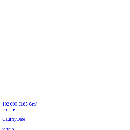
102 000 €
185 €/m²
551 m²
Cauffry
Oise
terrain