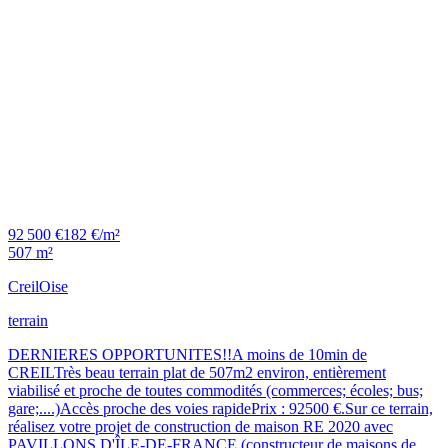
92 500 €
182 €/m²
507 m²
Creil
Oise
terrain
DERNIERES OPPORTUNITES!!A moins de 10min de
CREILTrès beau terrain plat de 507m2 environ, entièrement
viabilisé et proche de toutes commodités (commerces; écoles; bus;
gare;....)Accès proche des voies rapidePrix : 92500 €.Sur ce terrain,
réalisez votre projet de construction de maison RE 2020 avec
PAVILLONS D'ÎLE-DE-FRANCE (constructeur de maisons de