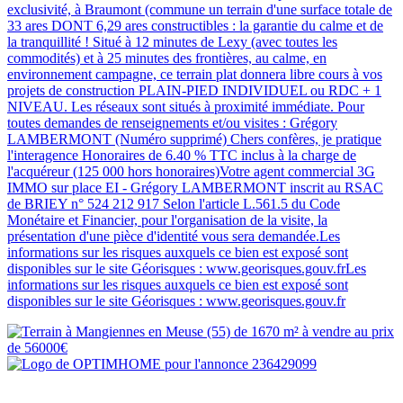
exclusivité, à Braumont (commune un terrain d'une surface totale de
33 ares DONT 6,29 ares constructibles : la garantie du calme et de
la tranquillité ! Situé à 12 minutes de Lexy (avec toutes les
commodités) et à 25 minutes des frontières, au calme, en
environnement campagne, ce terrain plat donnera libre cours à vos
projets de construction PLAIN-PIED INDIVIDUEL ou RDC + 1
NIVEAU. Les réseaux sont situés à proximité immédiate. Pour
toutes demandes de renseignements et/ou visites : Grégory
LAMBERMONT (Numéro supprimé) Chers confères, je pratique
l'interagence Honoraires de 6.40 % TTC inclus à la charge de
l'acquéreur (125 000 hors honoraires)Votre agent commercial 3G
IMMO sur place EI - Grégory LAMBERMONT inscrit au RSAC
de BRIEY n° 524 212 917 Selon l'article L.561.5 du Code
Monétaire et Financier, pour l'organisation de la visite, la
présentation d'une pièce d'identité vous sera demandée.Les
informations sur les risques auxquels ce bien est exposé sont
disponibles sur le site Géorisques : www.georisques.gouv.frLes
informations sur les risques auxquels ce bien est exposé sont
disponibles sur le site Géorisques : www.georisques.gouv.fr