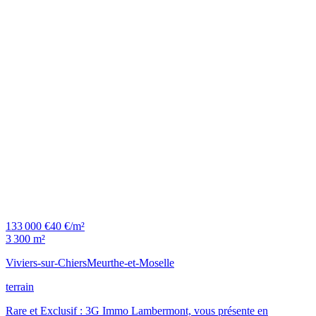
133 000 €
40 €/m²
3 300 m²
Viviers-sur-Chiers
Meurthe-et-Moselle
terrain
Rare et Exclusif : 3G Immo Lambermont, vous présente en