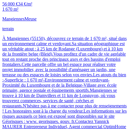
56 000 €
34 €/m²
1 670 m²
Mangiennes
Meuse
terrain
À Mangiennes (55150), découvrez ce terrain de 1 670 m², situé dans
un environnement calme et verdoyant.Sa situation géographique est
un véritable atout : à 25 km de Rodange (Luxembourg) et à 10 km
de la frontière belge (Bleid).Vous profitez d'un cadre de vie agréable
tout en restant proche des principaux axes et des bassins d'emploi
frontaliers.Cette parcelle offre un bel espace pour réaliser votre
projet immobilier, avec la possibilité d'aménager un jardin, une
terrasse ou des espaces de loisirs selon vos envies.Les atouts du bien
:-Superficie : 1 670 m²-Environnement calme et verdoyant-
Proximité du Luxembourg et de la Belgique-Village avec école
primaire, agence postale et équipements sportifs.Mangiennes se
trouve à 10 km de Damvillers et 11 km de Longuyon, où vous
trouverez commerces, services de santé, crèches et
restaurants.N'hésitez pas à me contacter pour plus de renseignements
! Les honoraires sont à la charge du vendeur.Les informations sur les
risques auxquels ce bien est exposé sont disponibles sur le site
Géorisques : www. georisques. gouv. fr.Contactez Yannick
MAURER Entrepreneur Individuel, Agent commercial OptimHome