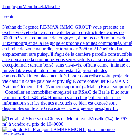
Longuyon
Meurthe-et-Moselle
terrain
Nathan de l'agence RE/MAX IMMO GROUP vous présente en
exclusivité cette belle parcelle de terrain constructible de près de
3000 m2 sur la commune de longuyon, à moins de 30 minutes du
Luxembourg et de la Belgique et proche de toutes commodités.Situé
en limite de zone naturelle, ce terrain de 2850 m2 bénéficie d'un
emplacement rare puisqu'il s'agit de la dernière parcelle constructible
à ce niveau de la commune.Vous serez séduits par son cadre naturel
exceptionnel : terrain boisé, sans vis-à-vis, offrant calme, intimité et
un véritable esprit nature tout en restant à proximité des
commodités.Un emplacement idéal pour concrétiser votre projet de
vie dans un cadre paisible et privilégié.Votre conseiller RE/MAX :
Nathan Clément, Tel : (Numéro supprimé) - Mail : (Email supprimé)
- Conseiller en immobilier enregistré au RSAC de Bar le Duc sous
le numéro 821 349 594 Honoraires à la charge du vendeur.Les
informations sur les risques auxquels ce bien est exposé sont
disponibles sur le site Géorisques : www.georisques.gouv.fr .