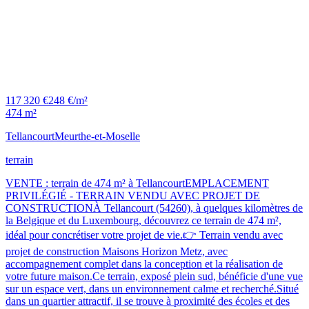
117 320 €
248 €/m²
474 m²
Tellancourt
Meurthe-et-Moselle
terrain
VENTE : terrain de 474 m² à TellancourtEMPLACEMENT
PRIVILÉGIÉ - TERRAIN VENDU AVEC PROJET DE
CONSTRUCTIONÀ Tellancourt (54260), à quelques kilomètres de
la Belgique et du Luxembourg, découvrez ce terrain de 474 m²,
idéal pour concrétiser votre projet de vie.👉 Terrain vendu avec
projet de construction Maisons Horizon Metz, avec
accompagnement complet dans la conception et la réalisation de
votre future maison.Ce terrain, exposé plein sud, bénéficie d'une vue
sur un espace vert, dans un environnement calme et recherché.Situé
dans un quartier attractif, il se trouve à proximité des écoles et des