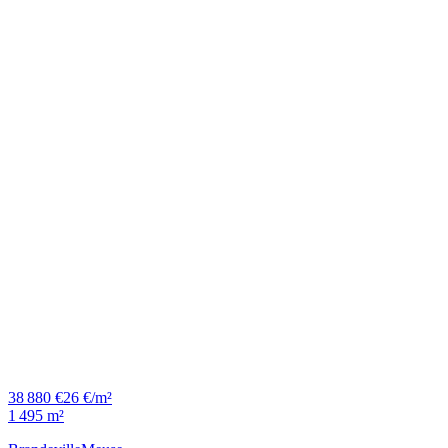
38 880 €
26 €/m²
1 495 m²