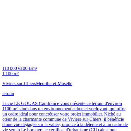
110 000 €
100 €/m²
1 100 m²
Viviers-sur-Chiers
Meurthe-et-Moselle
terrain
Lucie LE GOUAS Capifrance vous présente ce terrain d'environ
1100 m² situé dans un environnement calme et verdoyant, qui offre
un cadre idéal pour concrétiser votre projet immobilier. Niché au
cœur de la charmante commune de Viviers-sur-Chiers, il bénéficie
d'une vue dégagée sur la vallée, propice à la détente et à un cadre de
vie serein.Le bornage, le certificat d'urbanisme (CU) ainsi que