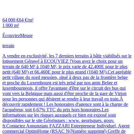
64 000 €
64 €/m²
1 000 m²
Écouviez
Meuse
terrain
A vendre en exclusivité, les 7 derniers terrains à bâtir viabilisés sur le
lotissement Gérawé à ECOUVIEZ !Vous avez le choix pour un
terrain de 640 M² à 1040 M², le prix varie de 42.400E pour le plus
petit (640 M²) et 66.460E pour le plus grand (1040 M²).Cet agréable
petit village du nord meusien, situé à deux pas de la frontière belge
et proche du Luxembourg est très prisé par nos amis Belge et
luxembourgeois, il offre l'avantage d'être sur le circuit des bus qui
vont vers la Belgique mais aussi d'être proche de la gare de Virton
pour les personnes qui désirent se rendre à leur travail en train.À
découvrir rapidement ! Les honoraires d'agence sont à la charge de
l'acquéreur, soit 6,67% TTC du prix hors honoraires.Les
informations sur les risques auxquels ce bien est exposé sont
disponibles sur le site Géorisques : www. georisques. gouv.
fr.Contactez Annunziato FAZZARI Entrepreneur Individuel, Agent
commercial OptimHome (RSAC N(Numéro supprimé) Greffe de