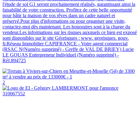
l'étude de sol G1 seront prochainement réalisés, garantissant ainsi la
faisabilité de votre construction. Profitez de cette belle opportunité
pour bâtir la maison de vos rêves dans un cadre naturel et
préservé.Pour plus d'informations ou pour organiser une visite,
contactez-moi dès maintenant. Les honoraires sont à la charge du
vendeur.Les informations sur les risques auxquels ce bien est exposé
sont disponibles sur le site Géorisques : www. georisques. gouv.
fr.Réseau Immobilier CAPIFRANCE - Votre agent commercial
(RSAC N(Numéro supprimé) - Greffe de VAL DE BRIEY) Lucie
LE GOUAS Entrepreneur Individuel (Numéro supprimé) -
Réf.894725
2