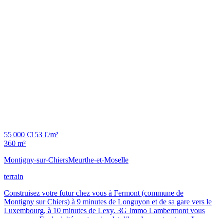
55 000 €
153 €/m²
360 m²
Montigny-sur-Chiers
Meurthe-et-Moselle
terrain
Construisez votre futur chez vous à Fermont (commune de
Montigny sur Chiers) à 9 minutes de Longuyon et de sa gare vers le
Luxembourg, à 10 minutes de Lexy. 3G Immo Lambermont vous