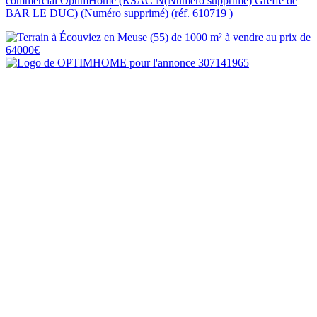
commercial OptimHome (RSAC N(Numéro supprimé) Greffe de
BAR LE DUC) (Numéro supprimé) (réf. 610719 )