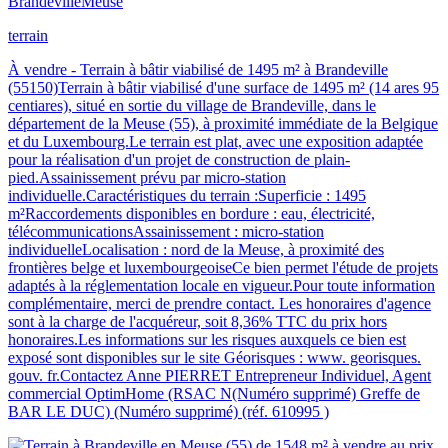
Brandeville
Meuse
terrain
À vendre - Terrain à bâtir viabilisé de 1495 m² à Brandeville
(55150)Terrain à bâtir viabilisé d'une surface de 1495 m² (14 ares 95
centiares), situé en sortie du village de Brandeville, dans le
département de la Meuse (55), à proximité immédiate de la Belgique
et du Luxembourg.Le terrain est plat, avec une exposition adaptée
pour la réalisation d'un projet de construction de plain-
pied.Assainissement prévu par micro-station
individuelle.Caractéristiques du terrain :Superficie : 1495
m²Raccordements disponibles en bordure : eau, électricité,
télécommunicationsAssainissement : micro-station
individuelleLocalisation : nord de la Meuse, à proximité des
frontières belge et luxembourgeoiseCe bien permet l'étude de projets
adaptés à la réglementation locale en vigueur.Pour toute information
complémentaire, merci de prendre contact. Les honoraires d'agence
sont à la charge de l'acquéreur, soit 8,36% TTC du prix hors
honoraires.Les informations sur les risques auxquels ce bien est
exposé sont disponibles sur le site Géorisques : www. georisques.
gouv. fr.Contactez Anne PIERRET Entrepreneur Individuel, Agent
commercial OptimHome (RSAC N(Numéro supprimé) Greffe de
BAR LE DUC) (Numéro supprimé) (réf. 610995 )