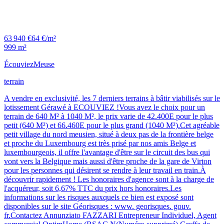
63 940 €
64 €/m²
999 m²
Écouviez
Meuse
terrain
A vendre en exclusivité, les 7 derniers terrains à bâtir viabilisés sur le
lotissement Gérawé à ECOUVIEZ !Vous avez le choix pour un
terrain de 640 M² à 1040 M², le prix varie de 42.400E pour le plus
petit (640 M²) et 66.460E pour le plus grand (1040 M²).Cet agréable
petit village du nord meusien, situé à deux pas de la frontière belge
et proche du Luxembourg est très prisé par nos amis Belge et
luxembourgeois, il offre l'avantage d'être sur le circuit des bus qui
vont vers la Belgique mais aussi d'être proche de la gare de Virton
pour les personnes qui désirent se rendre à leur travail en train.À
découvrir rapidement ! Les honoraires d'agence sont à la charge de
l'acquéreur, soit 6,67% TTC du prix hors honoraires.Les
informations sur les risques auxquels ce bien est exposé sont
disponibles sur le site Géorisques : www. georisques. gouv.
fr.Contactez Annunziato FAZZARI Entrepreneur Individuel, Agent