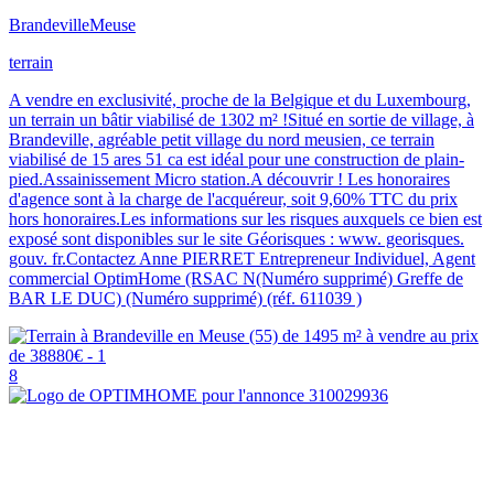
Brandeville
Meuse
terrain
A vendre en exclusivité, proche de la Belgique et du Luxembourg,
un terrain un bâtir viabilisé de 1302 m² !Situé en sortie de village, à
Brandeville, agréable petit village du nord meusien, ce terrain
viabilisé de 15 ares 51 ca est idéal pour une construction de plain-
pied.Assainissement Micro station.A découvrir ! Les honoraires
d'agence sont à la charge de l'acquéreur, soit 9,60% TTC du prix
hors honoraires.Les informations sur les risques auxquels ce bien est
exposé sont disponibles sur le site Géorisques : www. georisques.
gouv. fr.Contactez Anne PIERRET Entrepreneur Individuel, Agent
commercial OptimHome (RSAC N(Numéro supprimé) Greffe de
BAR LE DUC) (Numéro supprimé) (réf. 611039 )
8