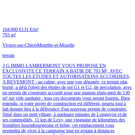
104 000 €
131 €/m²
793 m²
Viviers-sur-Chiers
Meurthe-et-Moselle
terrain
3 G IMMO LAMBERMONT VOUS PROPOSE EN
EXCLUSIVITE CE TERRAIN A BATIR DE 793 M², AVEC
TOUTES LES ETUDES ET AUTORISATIONS ACCORDEES,
A REVEMONT : au calme, avec une vue dégagée, ce terrain plat,
borné, a déjà l'objet des études de sol G1 et G2, de percolation, avec
un permis de construire accordé pour une maison plain-pied de 130
m² sur vide sanitaire : tous ces documents vous seront fournis. Bien
entendu, si votre projet de construction est différent, pourra tout à
fait donner lieu à la délivrance d'un nouveau permis de construire.
Situé dans un petit village, à quelques minutes de Longuyon et de
ses commodités, 11 km de Lexy, une vingtaine de kilomètres des
frontières luxembourgeoise et belge, cet emplacement vous
permettra de vivre à la campagne tout en restant à distances