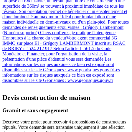
propose en Exclusivité, un terrain plat, libre de constructeur, d'une
superficie de 360m² se trouvant à proximité immédiate de tous les
réseaux. Son orientation permet de bénéficier d'un ensoleillement et
d'une luminosité au maximum ! Idéal pour implantation d'une
maison individuelle en demi-niveaux ou d'un plain-pied. Pour toutes
demandes de renseignements et/ou visites : Grégory Lambermont
(Numéro supprimé) Chers confrères, je pratique l'interagence
Honoraires à la charge du vendeurVotre agent commercial 3G
IMMO sur place EI - Grégory LAMBERMONT inscrit au RSAC
de BRIEY n° 524 212 917 Selon l'article L.561.5 du Code
Monétaire et Financier, pour l'organisation de la visite, la
présentation d'une pièce d'identité vous sera demandée.Les
informations sur les risques auxquels ce bien est exposé sont
disponibles sur le site Géorisques : www.georisques.gouv.frLes
informations sur les risques auxquels ce bien est exposé sont
disponibles sur le site Géorisques : www.georisques.gouv.fr
Devis construction de maison
Gratuit et sans engagement
Décrivez votre projet pour recevoir 4 propositions de constructeurs
réputés. Votre demande sera transmise uniquement à une sélection