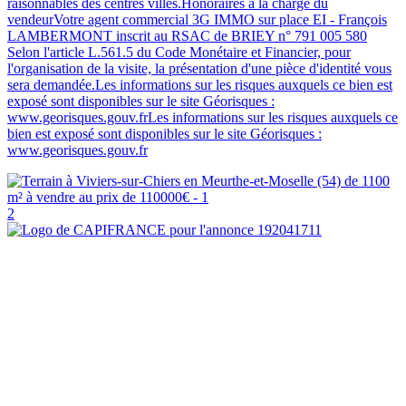
raisonnables des centres villes.Honoraires à la charge du
vendeurVotre agent commercial 3G IMMO sur place EI - François
LAMBERMONT inscrit au RSAC de BRIEY n° 791 005 580
Selon l'article L.561.5 du Code Monétaire et Financier, pour
l'organisation de la visite, la présentation d'une pièce d'identité vous
sera demandée.Les informations sur les risques auxquels ce bien est
exposé sont disponibles sur le site Géorisques :
www.georisques.gouv.frLes informations sur les risques auxquels ce
bien est exposé sont disponibles sur le site Géorisques :
www.georisques.gouv.fr
2