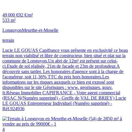
49 000 €
92 €/m²
533 m²
Longuyon
Meurthe-et-Moselle
terrain
Lucie LE GOUAS Capifrance vous présente en exclusivité ce beau
terrain non viabilisé et libre de constructeur, bien situé et plat sur la
commune de Longuyon.Un abri de 12m² est présent sur celui-
ci.Etude de sol réalisée, 21m de façade et 23m de profondeur.A
découvrir sans tarder. Les honoraires d'agence sont à la charge de
l'acquéreur, soit 11,36% TTC du prix hors honoraires.Les
informations sur les risques auxquels ce bien est exposé sont
disponibles sur le site Géorisques : www. georisques. gouv.
fr.Réseau Immobilier CAPIFRANCE - Votre agent commercial
(RSAC N(Numéro supprimé) - Greffe de VAL DE BRIEY) Lucie
LE GOUAS Entrepreneur Individuel (Numéro supprimé) -
Réf.924936
4