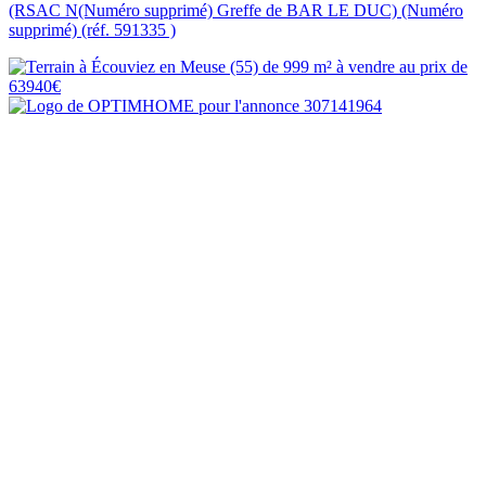
(RSAC N(Numéro supprimé) Greffe de BAR LE DUC) (Numéro
supprimé) (réf. 591335 )