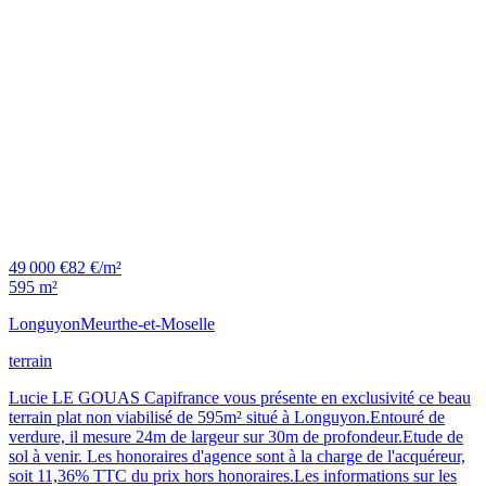
49 000 €
82 €/m²
595 m²
Longuyon
Meurthe-et-Moselle
terrain
Lucie LE GOUAS Capifrance vous présente en exclusivité ce beau
terrain plat non viabilisé de 595m² situé à Longuyon.Entouré de
verdure, il mesure 24m de largeur sur 30m de profondeur.Etude de
sol à venir. Les honoraires d'agence sont à la charge de l'acquéreur,
soit 11,36% TTC du prix hors honoraires.Les informations sur les