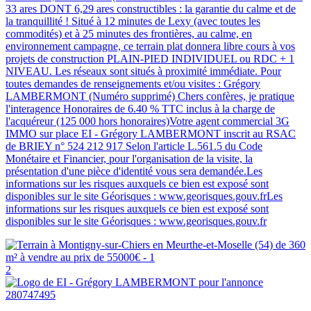
33 ares DONT 6,29 ares constructibles : la garantie du calme et de
la tranquillité ! Situé à 12 minutes de Lexy (avec toutes les
commodités) et à 25 minutes des frontières, au calme, en
environnement campagne, ce terrain plat donnera libre cours à vos
projets de construction PLAIN-PIED INDIVIDUEL ou RDC + 1
NIVEAU. Les réseaux sont situés à proximité immédiate. Pour
toutes demandes de renseignements et/ou visites : Grégory
LAMBERMONT (Numéro supprimé) Chers confères, je pratique
l'interagence Honoraires de 6.40 % TTC inclus à la charge de
l'acquéreur (125 000 hors honoraires)Votre agent commercial 3G
IMMO sur place EI - Grégory LAMBERMONT inscrit au RSAC
de BRIEY n° 524 212 917 Selon l'article L.561.5 du Code
Monétaire et Financier, pour l'organisation de la visite, la
présentation d'une pièce d'identité vous sera demandée.Les
informations sur les risques auxquels ce bien est exposé sont
disponibles sur le site Géorisques : www.georisques.gouv.frLes
informations sur les risques auxquels ce bien est exposé sont
disponibles sur le site Géorisques : www.georisques.gouv.fr
2