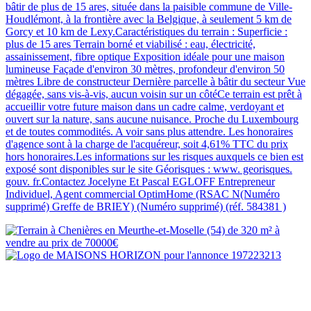
bâtir de plus de 15 ares, située dans la paisible commune de Ville-
Houdlémont, à la frontière avec la Belgique, à seulement 5 km de
Gorcy et 10 km de Lexy.Caractéristiques du terrain : Superficie :
plus de 15 ares Terrain borné et viabilisé : eau, électricité,
assainissement, fibre optique Exposition idéale pour une maison
lumineuse Façade d'environ 30 mètres, profondeur d'environ 50
mètres Libre de constructeur Dernière parcelle à bâtir du secteur Vue
dégagée, sans vis-à-vis, aucun voisin sur un côtéCe terrain est prêt à
accueillir votre future maison dans un cadre calme, verdoyant et
ouvert sur la nature, sans aucune nuisance. Proche du Luxembourg
et de toutes commodités. A voir sans plus attendre. Les honoraires
d'agence sont à la charge de l'acquéreur, soit 4,61% TTC du prix
hors honoraires.Les informations sur les risques auxquels ce bien est
exposé sont disponibles sur le site Géorisques : www. georisques.
gouv. fr.Contactez Jocelyne Et Pascal EGLOFF Entrepreneur
Individuel, Agent commercial OptimHome (RSAC N(Numéro
supprimé) Greffe de BRIEY) (Numéro supprimé) (réf. 584381 )