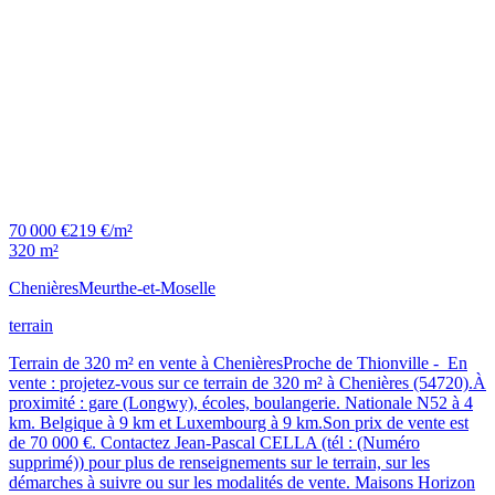
70 000 €
219 €/m²
320 m²
Chenières
Meurthe-et-Moselle
terrain
Terrain de 320 m² en vente à ChenièresProche de Thionville - En
vente : projetez-vous sur ce terrain de 320 m² à Chenières (54720).À
proximité : gare (Longwy), écoles, boulangerie. Nationale N52 à 4
km. Belgique à 9 km et Luxembourg à 9 km.Son prix de vente est
de 70 000 €. Contactez Jean-Pascal CELLA (tél : (Numéro
supprimé)) pour plus de renseignements sur le terrain, sur les
démarches à suivre ou sur les modalités de vente. Maisons Horizon