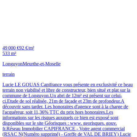
49 000 €
92 €/m²
533 m²
Longuyon
Meurthe-et-Moselle
terrain
Lucie LE GOUAS Capifrance vous présente en exclusivité ce beau
terrain non viabilisé et libre de constructeur, bien situé et plat sur la
commune de Longuyon.Un abri de 12m² est présent sur celui-
ci.Etude de sol réalisée, 21m de façade et 23m de profondeur.A
découvrir sans tarder. Les honoraires d'agence sont à la charge de
l'acquéreur, soit 11,36% TTC du prix hors honoraires.Les
informations sur les risques auxquels ce bien est exposé sont
disponibles sur le site Géorisques : www. georisques. gouv.
fr.Réseau Immobilier CAPIFRANCE - Votre agent commercial
(RSAC N(Numéro supprimé) - Greffe de VAL DE BRIEY) Lucie