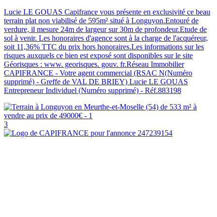
Lucie LE GOUAS Capifrance vous présente en exclusivité ce beau
terrain plat non viabilisé de 595m² situé à Longuyon.Entouré de
verdure, il mesure 24m de largeur sur 30m de profondeur.Etude de
sol à venir. Les honoraires d'agence sont à la charge de l'acquéreur,
soit 11,36% TTC du prix hors honoraires.Les informations sur les
risques auxquels ce bien est exposé sont disponibles sur le site
Géorisques : www. georisques. gouv. fr.Réseau Immobilier
CAPIFRANCE - Votre agent commercial (RSAC N(Numéro
supprimé) - Greffe de VAL DE BRIEY) Lucie LE GOUAS
Entrepreneur Individuel (Numéro supprimé) - Réf.883198
3