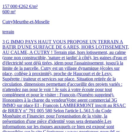
157 000 €
262 €/m²
600 m²
Cutry
Meurthe-et-Moselle
terrain
3 G IMMO PAYS HAUT VOUS PROPOSE UN TERRAIN A
BATIR D'UNE SURFACE DE 6 ARES, HORS LOTISSEMENT,
AU CALME, A CUTRY ! Terrain plat, hors lotissement, au calme
(zone non constructible, 'nature et jardin' à côté), les gaines d'eau et
d'électricité sont déjà tirées, idem pour l'assainissement, jusqu'à la
limite de la parcelle. Cutry est un village dynamique (écoles sur
place, collège à proximité), proche de Haucourt et de Lexy.
Supérette / traiteur et services sur place. Situation retirée de la
circulation, dimensions permettant d'accueillir des projets variés :
n'attendez pas pour le voir ! Je suis à votre écoute pour tout
complément et pour le visiter : François (Numéro supprimé).
Honoraires à la charge du vendeurVotre agent commercial 3G
IMMO sur place EI - François LAMBERMONT inscrit au RSAC
de BRIEY n° 791 005 580 Selon l'article L.561.5 du Code
Monétaire et Financier, pour l'organisation de la visite, la
présentation d'une pièce d'identité vous sera demandée.Les
informations sur les risques auxquels ce bien est exposé sont
disponibles sur le site Géorisques : www.georisques.gouv.frLes