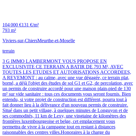
104 000 €
131 €/m²
793 m²
Viviers-sur-Chiers
Meurthe-et-Moselle
terrain
3 G IMMO LAMBERMONT VOUS PROPOSE EN
EXCLUSIVITE CE TERRAIN A BATIR DE 793 M², AVEC
TOUTES LES ETUDES ET AUTORISATIONS ACCORDEES,
A REVEMONT : au calme, avec une vue dégagée, ce terrain plat,
borné, a déjà l'objet des études de sol G1 et G2, de percolation, avec
un permis de construire accordé pour une maison plain-pied de 130
m² sur vide sanitaire : tous ces documents vous seront fournis. Bien
entendu, si votre projet de construction est différent, pourra tout à
fait donner lieu à la délivrance d'un nouveau permis de construire.
Situé dans un petit village, à quelques minutes de Longuyon et de
ses commodités, 11 km de Lexy, une vingtaine de kilomètres des
frontières luxembourgeoise et belge, cet emplacement vous
permettra de vivre à la campagne tout en restant à distances
raisonnables des centres villes.Honoraires à la charge du