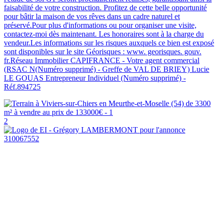
faisabilité de votre construction. Profitez de cette belle opportunité
pour bâtir la maison de vos rêves dans un cadre naturel et
préservé.Pour plus d'informations ou pour organiser une visite,
contactez-moi dès maintenant. Les honoraires sont à la charge du
vendeur.Les informations sur les risques auxquels ce bien est exposé
sont disponibles sur le site Géorisques : www. georisques. gouv.
fr.Réseau Immobilier CAPIFRANCE - Votre agent commercial
(RSAC N(Numéro supprimé) - Greffe de VAL DE BRIEY) Lucie
LE GOUAS Entrepreneur Individuel (Numéro supprimé) -
Réf.894725
2