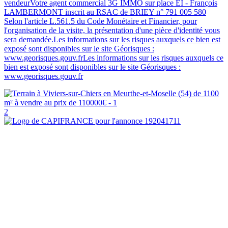
vendeurVotre agent commercial 3G IMMO sur place EI - François
LAMBERMONT inscrit au RSAC de BRIEY n° 791 005 580
Selon l'article L.561.5 du Code Monétaire et Financier, pour
l'organisation de la visite, la présentation d'une pièce d'identité vous
sera demandée.Les informations sur les risques auxquels ce bien est
exposé sont disponibles sur le site Géorisques :
www.georisques.gouv.frLes informations sur les risques auxquels ce
bien est exposé sont disponibles sur le site Géorisques :
www.georisques.gouv.fr
2