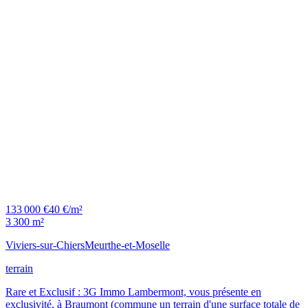
133 000 €
40 €/m²
3 300 m²
Viviers-sur-Chiers
Meurthe-et-Moselle
terrain
Rare et Exclusif : 3G Immo Lambermont, vous présente en
exclusivité, à Braumont (commune un terrain d'une surface totale de