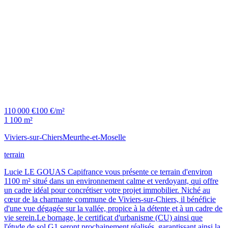
110 000 €
100 €/m²
1 100 m²
Viviers-sur-Chiers
Meurthe-et-Moselle
terrain
Lucie LE GOUAS Capifrance vous présente ce terrain d'environ
1100 m² situé dans un environnement calme et verdoyant, qui offre
un cadre idéal pour concrétiser votre projet immobilier. Niché au
cœur de la charmante commune de Viviers-sur-Chiers, il bénéficie
d'une vue dégagée sur la vallée, propice à la détente et à un cadre de
vie serein.Le bornage, le certificat d'urbanisme (CU) ainsi que
l'étude de sol G1 seront prochainement réalisés, garantissant ainsi la