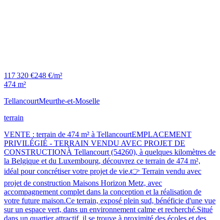
117 320 €
248 €/m²
474 m²
Tellancourt
Meurthe-et-Moselle
terrain
VENTE : terrain de 474 m² à TellancourtEMPLACEMENT
PRIVILÉGIÉ - TERRAIN VENDU AVEC PROJET DE
CONSTRUCTIONÀ Tellancourt (54260), à quelques kilomètres de
la Belgique et du Luxembourg, découvrez ce terrain de 474 m²,
idéal pour concrétiser votre projet de vie.👉 Terrain vendu avec
projet de construction Maisons Horizon Metz, avec
accompagnement complet dans la conception et la réalisation de
votre future maison.Ce terrain, exposé plein sud, bénéficie d'une vue
sur un espace vert, dans un environnement calme et recherché.Situé
dans un quartier attractif, il se trouve à proximité des écoles et des