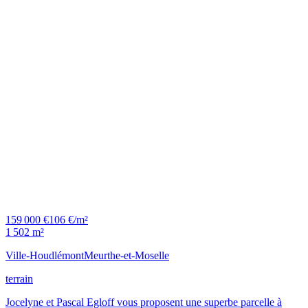
159 000 €
106 €/m²
1 502 m²
Ville-Houdlémont
Meurthe-et-Moselle
terrain
Jocelyne et Pascal Egloff vous proposent une superbe parcelle à