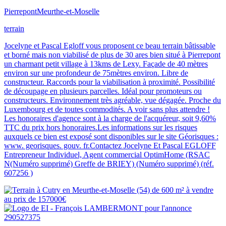
Pierrepont
Meurthe-et-Moselle
terrain
Jocelyne et Pascal Egloff vous proposent ce beau terrain bâtissable
et borné mais non viabilisé de plus de 30 ares bien situé à Pierrepont
un charmant petit village à 13kms de Lexy. Façade de 40 mètres
environ sur une profondeur de 75mètres environ. Libre de
constructeur. Raccords pour la viabilisation à proximité. Possibilité
de découpage en plusieurs parcelles. Idéal pour promoteurs ou
constructeurs. Environnement très agréable, vue dégagée. Proche du
Luxembourg et de toutes commodités. A voir sans plus attendre !
Les honoraires d'agence sont à la charge de l'acquéreur, soit 9,60%
TTC du prix hors honoraires.Les informations sur les risques
auxquels ce bien est exposé sont disponibles sur le site Géorisques :
www. georisques. gouv. fr.Contactez Jocelyne Et Pascal EGLOFF
Entrepreneur Individuel, Agent commercial OptimHome (RSAC
N(Numéro supprimé) Greffe de BRIEY) (Numéro supprimé) (réf.
607256 )