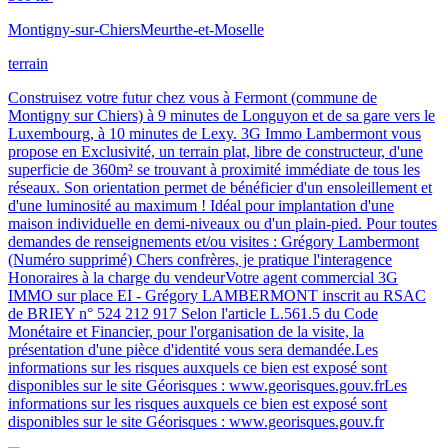
Montigny-sur-Chiers
Meurthe-et-Moselle
terrain
Construisez votre futur chez vous à Fermont (commune de
Montigny sur Chiers) à 9 minutes de Longuyon et de sa gare vers le
Luxembourg, à 10 minutes de Lexy. 3G Immo Lambermont vous
propose en Exclusivité, un terrain plat, libre de constructeur, d'une
superficie de 360m² se trouvant à proximité immédiate de tous les
réseaux. Son orientation permet de bénéficier d'un ensoleillement et
d'une luminosité au maximum ! Idéal pour implantation d'une
maison individuelle en demi-niveaux ou d'un plain-pied. Pour toutes
demandes de renseignements et/ou visites : Grégory Lambermont
(Numéro supprimé) Chers confrères, je pratique l'interagence
Honoraires à la charge du vendeurVotre agent commercial 3G
IMMO sur place EI - Grégory LAMBERMONT inscrit au RSAC
de BRIEY n° 524 212 917 Selon l'article L.561.5 du Code
Monétaire et Financier, pour l'organisation de la visite, la
présentation d'une pièce d'identité vous sera demandée.Les
informations sur les risques auxquels ce bien est exposé sont
disponibles sur le site Géorisques : www.georisques.gouv.frLes
informations sur les risques auxquels ce bien est exposé sont
disponibles sur le site Géorisques : www.georisques.gouv.fr