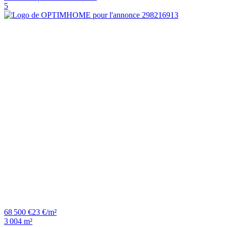
5
68 500 €
23 €/m²
3 004 m²