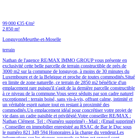
99 000 €
35 €/m²
2 850 m²
Longuyon
Meurthe-et-Moselle
terrain
Nathan de l'agence RE/MAX IMMO GROUP vous présente en
exclusivité cette belle parcelle de terrain constructible de près de
3000 m2 sur la commune de longuyon, à moins de 30 minutes du
Luxembourg et de la Belgique et proche de toutes commodités.Situé
en limite de zone naturelle, ce terrain de 2850 m2 bénéficie d'un
emplacement rare puisqu'il s'agit de la dernière parcelle constructible
à ce niveau de la commune.Vous serez séduits par son cadre naturel
exceptionnel : terrain boisé, sans vis-à-vis, offrant calme, intimité et
un véritable esprit nature tout en restant à proximité des
commodités.Un emplacement idéal pour concrétiser votre projet de
vie dans un cadre paisible et privilégié.Votre conseiller RE/MAX :
Nathan Clément, Tel : (Numéro supprimé) - Mail : (Email supprimé)
- Conseiller en immobilier enregistré au RSAC de Bar le Duc sous
le numéro 821 349 594 Honoraires à la charge du vendeur.Les
informations sur les risques auxquels ce bien est exposé sont