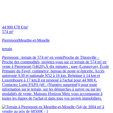
44 900 €
78 €/m²
574 m²
Pierrepont
Meurthe-et-Moselle
terrain
Pierrepont : terrain de 574 m² en venteProche de Thionville -
Proche des commodités, projetez-vous sur ce terrain de 574 m² en
vente à Pierrepont (54620).À dix minutes : gare (Longuyon), École
Primaire du Fayel, commerce, bureau de poste et épicerie. Accès
autoroute A30 et nationale N52 à 16 km. Belgique à 14 km et
Luxembourg à 17 km.Il est proposé à l'achat pour 44 900 €.
Contactez Luigi PAPA (tél : (Numéro supprimé)) pour toute
information sur le terrain, sur les démarches à suivre ou sur les
modalités de vente. Maisons Horizon Metz vous accompagne à
toutes les étapes de l'achat et dans tous vos projets immobiliers.