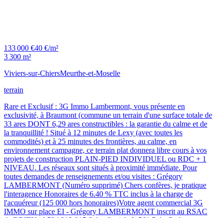
133 000 €
40 €/m²
3 300 m²
Viviers-sur-Chiers
Meurthe-et-Moselle
terrain
Rare et Exclusif : 3G Immo Lambermont, vous présente en
exclusivité, à Braumont (commune un terrain d'une surface totale de
33 ares DONT 6,29 ares constructibles : la garantie du calme et de
la tranquillité ! Situé à 12 minutes de Lexy (avec toutes les
commodités) et à 25 minutes des frontières, au calme, en
environnement campagne, ce terrain plat donnera libre cours à vos
projets de construction PLAIN-PIED INDIVIDUEL ou RDC + 1
NIVEAU. Les réseaux sont situés à proximité immédiate. Pour
toutes demandes de renseignements et/ou visites : Grégory
LAMBERMONT (Numéro supprimé) Chers confères, je pratique
l'interagence Honoraires de 6.40 % TTC inclus à la charge de
l'acquéreur (125 000 hors honoraires)Votre agent commercial 3G
IMMO sur place EI - Grégory LAMBERMONT inscrit au RSAC