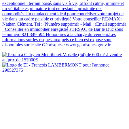
exceptionnel : terrain boisé, sans vis-à-vis, offrant calme, intimité et
un véritable esprit nature tout en restant à proximité des
commodités.Un emplacement idéal pour concrétiser votre projet de
vie dans un cadre paisible et privilégié.Votre conseiller RE/MAX :
Nathan Clément, Tel : (Numéro supprimé) - Mail : (Email supprimé)
- Conseiller en immobilier enregistré au RSAC de Bar le Duc sous
le numéro 821 349 594 Honoraires à la charge du vendeur.Les
informations sur les risques auxquels ce bien est exposé sont
disponibles sur le site Géorisques : www.georisques.gouv.fr .