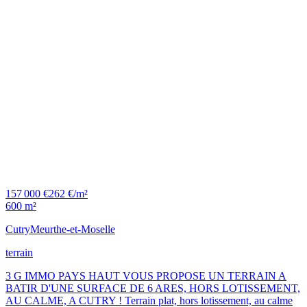
157 000 €
262 €/m²
600 m²
Cutry
Meurthe-et-Moselle
terrain
3 G IMMO PAYS HAUT VOUS PROPOSE UN TERRAIN A
BATIR D'UNE SURFACE DE 6 ARES, HORS LOTISSEMENT,
AU CALME, A CUTRY ! Terrain plat, hors lotissement, au calme