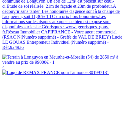
commune de Longuyon.Un abri de 12m² est présent sur celui-
ci.Etude de sol réalisée, 21m de façade et 23m de profondeur.A
découvrir sans tarder. Les honoraires d'agence sont à la charge de
l'acquéreur, soit 11,36% TTC du prix hors honoraires.Les
informations sur les risques auxquels ce bien est exposé sont
disponibles sur le site Géorisques : www. georisques. gouv.
fr.Réseau Immobilier CAPIFRANCE - Votre agent commercial
(RSAC N(Numéro supprimé) - Greffe de VAL DE BRIEY) Lucie
LE GOUAS Entrepreneur Individuel (Numéro supprimé) -
Réf.924936
4