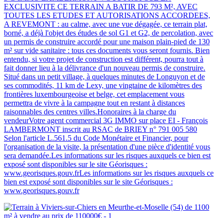
EXCLUSIVITE CE TERRAIN A BATIR DE 793 M², AVEC
TOUTES LES ETUDES ET AUTORISATIONS ACCORDEES,
A REVEMONT : au calme, avec une vue dégagée, ce terrain plat,
borné, a déjà l'objet des études de sol G1 et G2, de percolation, avec
un permis de construire accordé pour une maison plain-pied de 130
m² sur vide sanitaire : tous ces documents vous seront fournis. Bien
entendu, si votre projet de construction est différent, pourra tout à
fait donner lieu à la délivrance d'un nouveau permis de construire.
Situé dans un petit village, à quelques minutes de Longuyon et de
ses commodités, 11 km de Lexy, une vingtaine de kilomètres des
frontières luxembourgeoise et belge, cet emplacement vous
permettra de vivre à la campagne tout en restant à distances
raisonnables des centres villes.Honoraires à la charge du
vendeurVotre agent commercial 3G IMMO sur place EI - François
LAMBERMONT inscrit au RSAC de BRIEY n° 791 005 580
Selon l'article L.561.5 du Code Monétaire et Financier, pour
l'organisation de la visite, la présentation d'une pièce d'identité vous
sera demandée.Les informations sur les risques auxquels ce bien est
exposé sont disponibles sur le site Géorisques :
www.georisques.gouv.frLes informations sur les risques auxquels ce
bien est exposé sont disponibles sur le site Géorisques :
www.georisques.gouv.fr