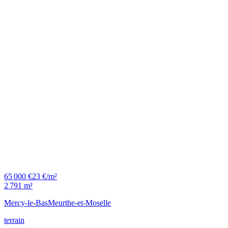
65 000 €
23 €/m²
2 791 m²
Mercy-le-Bas
Meurthe-et-Moselle
terrain