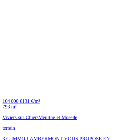
104 000 €
131 €/m²
793 m²
Viviers-sur-Chiers
Meurthe-et-Moselle
terrain
3 G IMMO LAMBERMONT VOUS PROPOSE EN