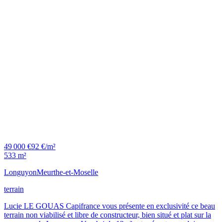
49 000 €
92 €/m²
533 m²
Longuyon
Meurthe-et-Moselle
terrain
Lucie LE GOUAS Capifrance vous présente en exclusivité ce beau
terrain non viabilisé et libre de constructeur, bien situé et plat sur la