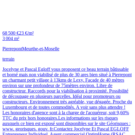
68 500 €
23 €/m²
3 004 m²
Pierrepont
Meurthe-et-Moselle
terrain
Jocelyne et Pascal Egloff vous proposent ce beau terrain bâtissable
et borné mais non viabilisé de plus de 30 ares bien situé à Pierrepont
un charmant petit village à 13kms de Lexy. Façade de 40 mètres
environ sur une profondeur de 75mètres environ. Libre de
constructeur. Raccords pour la viabilisation à proximité. Possibilité
de découpage en plusieurs parcelles. Idéal pour promoteurs ou
constructeurs. Environnement très agréable, vue dégagée. Proche du
Luxembourg et de toutes commodités. A voir sans plus attendre !
Les honoraires d'agence sont à la charge de l'acquéreur, soit 9,60%
TTC du prix hors honoraires.Les informations sur les risques
auxquels ce bien est exposé sont disponibles sur le site Géorisques :
www. georisques. gouv. fr.Contactez Jocelyne Et Pascal EGLOFF
Entrepreneur Individuel, Agent commercial OptimHome (RSAC