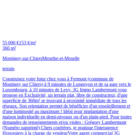
55 000 €
153 €/m²
360 m²
Montigny-sur-Chiers
Meurthe-et-Moselle
terrain
Construisez votre futur chez vous à Fermont (commune de
Montigny sur Chiers) à 9 minutes de Longuyon et de sa gare vers le
Luxembourg, à 10 minutes de Lexy. 3G Immo Lambermont vous
propose en Exclusivité, un terrain plat, libre de constructeur, d'une
superficie de 360m² se trouvant à proximité immédiate de tous les
réseaux. Son orientation permet de bénéficier d'un ensoleillement et
d'une luminosité au maximum ! Idéal pour implantation d'une
maison individuelle en demi-niveaux ou d'un plain-pied. Pour toutes
demandes de renseignements et/ou visites : Grégory Lambermont
(Numéro supprimé) Chers confrères, je pratique l'interagence
Honoraires à la charge du vendeurVotre agent commercial 3G