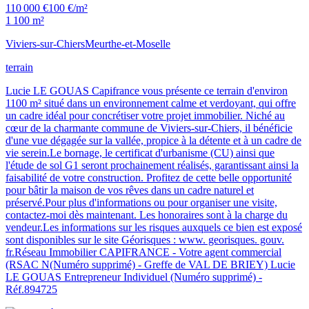
110 000 €
100 €/m²
1 100 m²
Viviers-sur-Chiers
Meurthe-et-Moselle
terrain
Lucie LE GOUAS Capifrance vous présente ce terrain d'environ
1100 m² situé dans un environnement calme et verdoyant, qui offre
un cadre idéal pour concrétiser votre projet immobilier. Niché au
cœur de la charmante commune de Viviers-sur-Chiers, il bénéficie
d'une vue dégagée sur la vallée, propice à la détente et à un cadre de
vie serein.Le bornage, le certificat d'urbanisme (CU) ainsi que
l'étude de sol G1 seront prochainement réalisés, garantissant ainsi la
faisabilité de votre construction. Profitez de cette belle opportunité
pour bâtir la maison de vos rêves dans un cadre naturel et
préservé.Pour plus d'informations ou pour organiser une visite,
contactez-moi dès maintenant. Les honoraires sont à la charge du
vendeur.Les informations sur les risques auxquels ce bien est exposé
sont disponibles sur le site Géorisques : www. georisques. gouv.
fr.Réseau Immobilier CAPIFRANCE - Votre agent commercial
(RSAC N(Numéro supprimé) - Greffe de VAL DE BRIEY) Lucie
LE GOUAS Entrepreneur Individuel (Numéro supprimé) -
Réf.894725