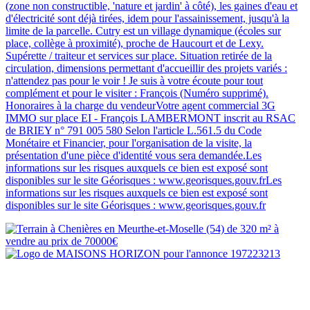
(zone non constructible, 'nature et jardin' à côté), les gaines d'eau et
d'électricité sont déjà tirées, idem pour l'assainissement, jusqu'à la
limite de la parcelle. Cutry est un village dynamique (écoles sur
place, collège à proximité), proche de Haucourt et de Lexy.
Supérette / traiteur et services sur place. Situation retirée de la
circulation, dimensions permettant d'accueillir des projets variés :
n'attendez pas pour le voir ! Je suis à votre écoute pour tout
complément et pour le visiter : François (Numéro supprimé).
Honoraires à la charge du vendeurVotre agent commercial 3G
IMMO sur place EI - François LAMBERMONT inscrit au RSAC
de BRIEY n° 791 005 580 Selon l'article L.561.5 du Code
Monétaire et Financier, pour l'organisation de la visite, la
présentation d'une pièce d'identité vous sera demandée.Les
informations sur les risques auxquels ce bien est exposé sont
disponibles sur le site Géorisques : www.georisques.gouv.frLes
informations sur les risques auxquels ce bien est exposé sont
disponibles sur le site Géorisques : www.georisques.gouv.fr