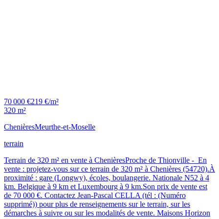
70 000 €
219 €/m²
320 m²
Chenières
Meurthe-et-Moselle
terrain
Terrain de 320 m² en vente à ChenièresProche de Thionville - En
vente : projetez-vous sur ce terrain de 320 m² à Chenières (54720).À
proximité : gare (Longwy), écoles, boulangerie. Nationale N52 à 4
km. Belgique à 9 km et Luxembourg à 9 km.Son prix de vente est
de 70 000 €. Contactez Jean-Pascal CELLA (tél : (Numéro
supprimé)) pour plus de renseignements sur le terrain, sur les
démarches à suivre ou sur les modalités de vente. Maisons Horizon