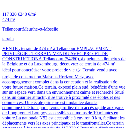
117 320 €
248 €/m²
474 m²
Tellancourt
Meurthe-et-Moselle
terrain
VENTE : terrain de 474 m² à TellancourtEMPLACEMENT
PRIVILÉGIÉ - TERRAIN VENDU AVEC PROJET DE
CONSTRUCTIONÀ Tellancourt (54260), à quelques kilomètres de
la Belgique et du Luxembourg, découvrez ce terrain de 474 m²,
idéal pour concrétiser votre projet de vie.👉 Terrain vendu avec
projet de construction Maisons Horizon Metz, avec
accompagnement complet dans la conception et la réalisation de
votre future maison.Ce terrain, exposé plein sud, bénéficie d'une vue
sur un espace vert, dans un environnement calme et recherché.Situé
dans un quartier attractif, il se trouve à proximité des écoles et des
commerces. Une école primaire est implantée dans la
commune.Côté transports, vous profitez d'un accès rapide aux gares
de Longuyon et Longwy, accessibles en moins de 10 minutes en
voiture.La nationale N52 est accessible à environ 9 km, facilitant les
déplacements vers les axes principaux et le transfrontalier.Ce terrain