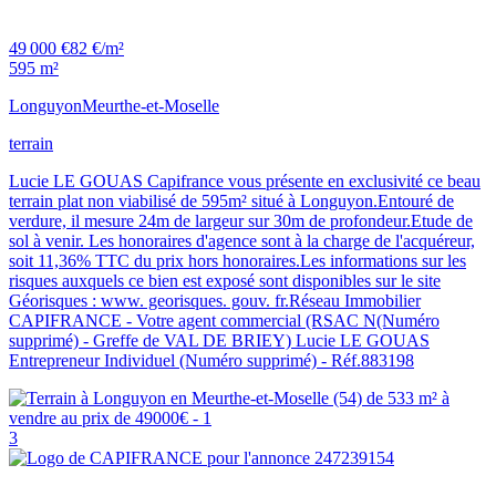
49 000 €
82 €/m²
595 m²
Longuyon
Meurthe-et-Moselle
terrain
Lucie LE GOUAS Capifrance vous présente en exclusivité ce beau
terrain plat non viabilisé de 595m² situé à Longuyon.Entouré de
verdure, il mesure 24m de largeur sur 30m de profondeur.Etude de
sol à venir. Les honoraires d'agence sont à la charge de l'acquéreur,
soit 11,36% TTC du prix hors honoraires.Les informations sur les
risques auxquels ce bien est exposé sont disponibles sur le site
Géorisques : www. georisques. gouv. fr.Réseau Immobilier
CAPIFRANCE - Votre agent commercial (RSAC N(Numéro
supprimé) - Greffe de VAL DE BRIEY) Lucie LE GOUAS
Entrepreneur Individuel (Numéro supprimé) - Réf.883198
3