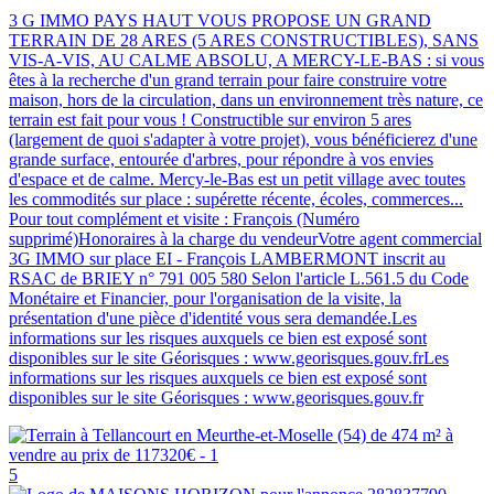
3 G IMMO PAYS HAUT VOUS PROPOSE UN GRAND
TERRAIN DE 28 ARES (5 ARES CONSTRUCTIBLES), SANS
VIS-A-VIS, AU CALME ABSOLU, A MERCY-LE-BAS : si vous
êtes à la recherche d'un grand terrain pour faire construire votre
maison, hors de la circulation, dans un environnement très nature, ce
terrain est fait pour vous ! Constructible sur environ 5 ares
(largement de quoi s'adapter à votre projet), vous bénéficierez d'une
grande surface, entourée d'arbres, pour répondre à vos envies
d'espace et de calme. Mercy-le-Bas est un petit village avec toutes
les commodités sur place : supérette récente, écoles, commerces...
Pour tout complément et visite : François (Numéro
supprimé)Honoraires à la charge du vendeurVotre agent commercial
3G IMMO sur place EI - François LAMBERMONT inscrit au
RSAC de BRIEY n° 791 005 580 Selon l'article L.561.5 du Code
Monétaire et Financier, pour l'organisation de la visite, la
présentation d'une pièce d'identité vous sera demandée.Les
informations sur les risques auxquels ce bien est exposé sont
disponibles sur le site Géorisques : www.georisques.gouv.frLes
informations sur les risques auxquels ce bien est exposé sont
disponibles sur le site Géorisques : www.georisques.gouv.fr
5