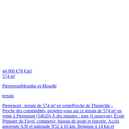
44 900 €
78 €/m²
574 m²
Pierrepont
Meurthe-et-Moselle
terrain
Pierrepont : terrain de 574 m² en venteProche de Thionville -
Proche des commodités, projetez-vous sur ce terrain de 574 m² en
vente à Pierrepont (54620).À dix minutes : gare (Longuyon), École
Primaire du Fayel, commerce, bureau de poste et épicerie. Accès
autoroute A30 et nationale N52 à 16 km. Belgique à 14 km et