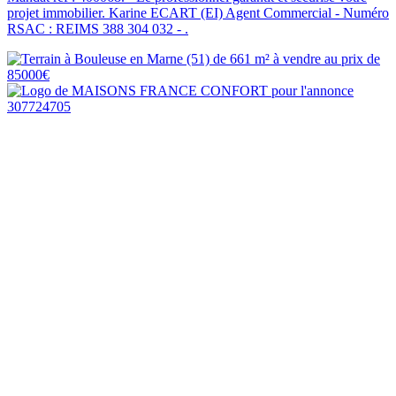
projet immobilier. Karine ECART (EI) Agent Commercial - Numéro
RSAC : REIMS 388 304 032 - .