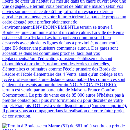
liberté de créer un habitat sur mesure dans un cadre ouvert avec une
vue dégagée.Ce terrain vous permet de bâtir une maison selon vos
envies sur une surface de 661 m², offrant un espace extérieur
agréable pour aménager votre futur extérieur.La parcelle propose un
cadre dégagé pour profiter pleinement de
l'environnement.ENVIRONNEMENTLe terrain se trouve à
Bouleuse, une commune offrant un cadre calme. La ville de Reims
est accessible à 16 km. Les transports en commun sont bien
desservis avec plusieurs lignes de bus à proximité, notamment la
ligne E6 desservant plusieurs communes autour. Des gares sont
accessibles dans les communes proches, facilitant vos
déplacements.Pour l'éducation, plusieurs établissements sont
disponibles à proximité, notamment des écoles maternelles,
élémentaires et primaires comme l'école primaire des Bords de
l'Ardre et l'école élémentaire des 4 Vents, ainsi qu'un collège et un
lycée professionnel à une distance raisonnable.Des commerces sont
également présents autour du terrain.NOUS CONTACTERCe
terrain est vendu par un partenaire de Maisons France Confort
Cormontreuil. Le prix de vente est de 85 000 euros.N'hésitez pas à
prendre contact pour plus d'informations ou pour discuter de votre
projet. François TOTI est à votre disposition au (Numéro supprimé).
Il pourra vous accompagner dans la réalisation de votre futur projet
de construction.