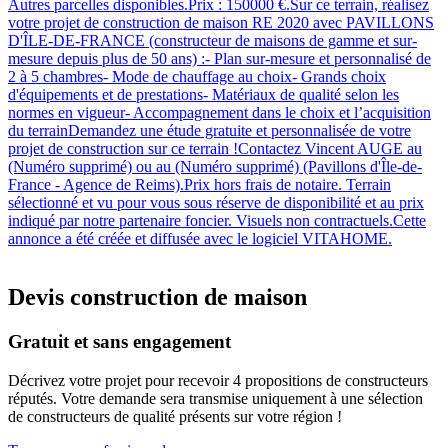
Autres parcelles disponibles.Prix : 150000 €.Sur ce terrain, réalisez
votre projet de construction de maison RE 2020 avec PAVILLONS
D'ÎLE-DE-FRANCE (constructeur de maisons de gamme et sur-
mesure depuis plus de 50 ans) :- Plan sur-mesure et personnalisé de
2 à 5 chambres- Mode de chauffage au choix- Grands choix
d'équipements et de prestations- Matériaux de qualité selon les
normes en vigueur- Accompagnement dans le choix et l’acquisition
du terrainDemandez une étude gratuite et personnalisée de votre
projet de construction sur ce terrain !Contactez Vincent AUGE au
(Numéro supprimé) ou au (Numéro supprimé) (Pavillons d'Île-de-
France - Agence de Reims).Prix hors frais de notaire. Terrain
sélectionné et vu pour vous sous réserve de disponibilité et au prix
indiqué par notre partenaire foncier. Visuels non contractuels.Cette
annonce a été créée et diffusée avec le logiciel VITAHOME.
Devis construction de maison
Gratuit et sans engagement
Décrivez votre projet pour recevoir 4 propositions de constructeurs
réputés. Votre demande sera transmise uniquement à une sélection
de constructeurs de qualité présents sur votre région !