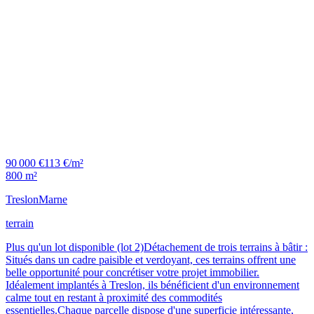
90 000 €
113 €/m²
800 m²
Treslon
Marne
terrain
Plus qu'un lot disponible (lot 2)Détachement de trois terrains à bâtir :
Situés dans un cadre paisible et verdoyant, ces terrains offrent une
belle opportunité pour concrétiser votre projet immobilier.
Idéalement implantés à Treslon, ils bénéficient d'un environnement
calme tout en restant à proximité des commodités
essentielles.Chaque parcelle dispose d'une superficie intéressante,