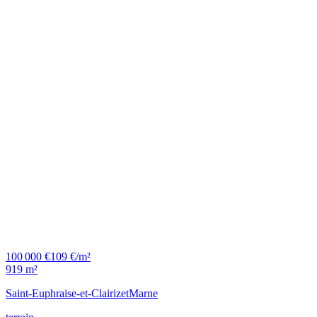
100 000 €
109 €/m²
919 m²
Saint-Euphraise-et-Clairizet
Marne