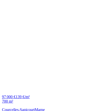
97 000 €
139 €/m²
700 m²
Courcelles-Sapicourt
Marne