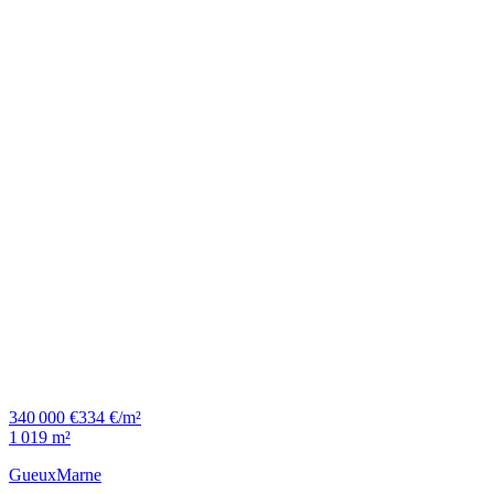
340 000 €
334 €/m²
1 019 m²
Gueux
Marne