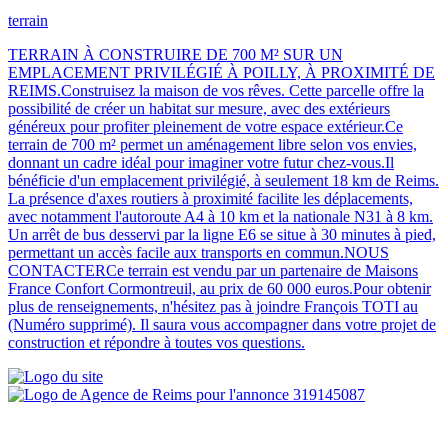
terrain
TERRAIN À CONSTRUIRE DE 700 M² SUR UN
EMPLACEMENT PRIVILÉGIÉ À POILLY, À PROXIMITÉ DE
REIMS.Construisez la maison de vos rêves. Cette parcelle offre la
possibilité de créer un habitat sur mesure, avec des extérieurs
généreux pour profiter pleinement de votre espace extérieur.Ce
terrain de 700 m² permet un aménagement libre selon vos envies,
donnant un cadre idéal pour imaginer votre futur chez-vous.Il
bénéficie d'un emplacement privilégié, à seulement 18 km de Reims.
La présence d'axes routiers à proximité facilite les déplacements,
avec notamment l'autoroute A4 à 10 km et la nationale N31 à 8 km.
Un arrêt de bus desservi par la ligne E6 se situe à 30 minutes à pied,
permettant un accès facile aux transports en commun.NOUS
CONTACTERCe terrain est vendu par un partenaire de Maisons
France Confort Cormontreuil, au prix de 60 000 euros.Pour obtenir
plus de renseignements, n'hésitez pas à joindre François TOTI au
(Numéro supprimé). Il saura vous accompagner dans votre projet de
construction et répondre à toutes vos questions.