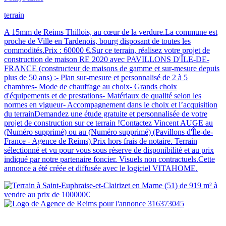
terrain
A 15mm de Reims Thillois, au cœur de la verdure.La commune est
proche de Ville en Tardenois, bourg disposant de toutes les
commodités.Prix : 60000 €.Sur ce terrain, réalisez votre projet de
construction de maison RE 2020 avec PAVILLONS D'ÎLE-DE-
FRANCE (constructeur de maisons de gamme et sur-mesure depuis
plus de 50 ans) :- Plan sur-mesure et personnalisé de 2 à 5
chambres- Mode de chauffage au choix- Grands choix
d'équipements et de prestations- Matériaux de qualité selon les
normes en vigueur- Accompagnement dans le choix et l’acquisition
du terrainDemandez une étude gratuite et personnalisée de votre
projet de construction sur ce terrain !Contactez Vincent AUGE au
(Numéro supprimé) ou au (Numéro supprimé) (Pavillons d'Île-de-
France - Agence de Reims).Prix hors frais de notaire. Terrain
sélectionné et vu pour vous sous réserve de disponibilité et au prix
indiqué par notre partenaire foncier. Visuels non contractuels.Cette
annonce a été créée et diffusée avec le logiciel VITAHOME.