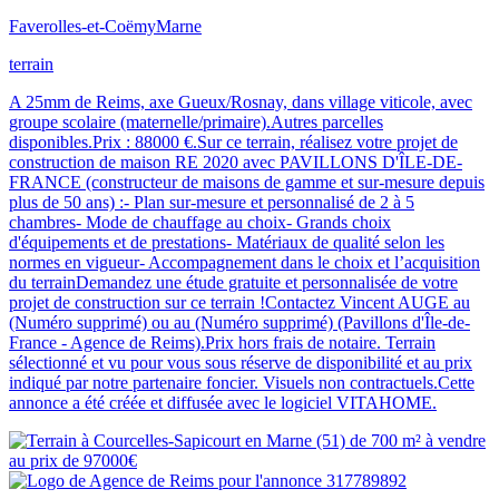
Faverolles-et-Coëmy
Marne
terrain
A 25mm de Reims, axe Gueux/Rosnay, dans village viticole, avec
groupe scolaire (maternelle/primaire).Autres parcelles
disponibles.Prix : 88000 €.Sur ce terrain, réalisez votre projet de
construction de maison RE 2020 avec PAVILLONS D'ÎLE-DE-
FRANCE (constructeur de maisons de gamme et sur-mesure depuis
plus de 50 ans) :- Plan sur-mesure et personnalisé de 2 à 5
chambres- Mode de chauffage au choix- Grands choix
d'équipements et de prestations- Matériaux de qualité selon les
normes en vigueur- Accompagnement dans le choix et l’acquisition
du terrainDemandez une étude gratuite et personnalisée de votre
projet de construction sur ce terrain !Contactez Vincent AUGE au
(Numéro supprimé) ou au (Numéro supprimé) (Pavillons d'Île-de-
France - Agence de Reims).Prix hors frais de notaire. Terrain
sélectionné et vu pour vous sous réserve de disponibilité et au prix
indiqué par notre partenaire foncier. Visuels non contractuels.Cette
annonce a été créée et diffusée avec le logiciel VITAHOME.