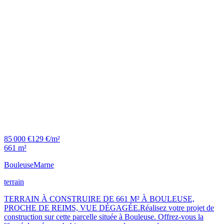
85 000 €
129 €/m²
661 m²
Bouleuse
Marne
terrain
TERRAIN À CONSTRUIRE DE 661 M² À BOULEUSE,
PROCHE DE REIMS, VUE DÉGAGÉE.Réalisez votre projet de
construction sur cette parcelle située à Bouleuse. Offrez-vous la