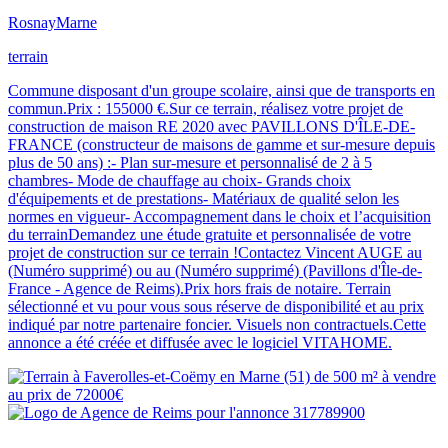
Rosnay
Marne
terrain
Commune disposant d'un groupe scolaire, ainsi que de transports en
commun.Prix : 155000 €.Sur ce terrain, réalisez votre projet de
construction de maison RE 2020 avec PAVILLONS D'ÎLE-DE-
FRANCE (constructeur de maisons de gamme et sur-mesure depuis
plus de 50 ans) :- Plan sur-mesure et personnalisé de 2 à 5
chambres- Mode de chauffage au choix- Grands choix
d'équipements et de prestations- Matériaux de qualité selon les
normes en vigueur- Accompagnement dans le choix et l’acquisition
du terrainDemandez une étude gratuite et personnalisée de votre
projet de construction sur ce terrain !Contactez Vincent AUGE au
(Numéro supprimé) ou au (Numéro supprimé) (Pavillons d'Île-de-
France - Agence de Reims).Prix hors frais de notaire. Terrain
sélectionné et vu pour vous sous réserve de disponibilité et au prix
indiqué par notre partenaire foncier. Visuels non contractuels.Cette
annonce a été créée et diffusée avec le logiciel VITAHOME.