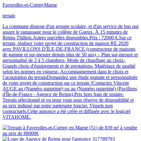
Faverolles-et-Coëmy
Marne
terrain
La commune dispose d'un groupe scolaire, et d'un service de bus qui
assure le ramassage pour le collège de Gueux. À 15 minutes de
Reims Thillois.Autres parcelles disponibles.Prix : 72000 €.Sur ce
terrain, réalisez votre projet de construction de maison RE 2020
avec PAVILLONS D'ÎLE-DE-FRANCE (constructeur de maisons
de gamme et sur-mesure depuis plus de 50 ans) :- Plan sur-mesure et
personnalisé de 2 à 5 chambres- Mode de chauffage au choix-
Grands choix d'équipements et de prestations- Matériaux de qualité
selon les normes en vigueur- Accompagnement dans le choix et
l’acquisition du terrainDemandez une étude gratuite et personnalisée
de votre projet de construction sur ce terrain !Contactez Vincent
AUGE au (Numéro supprimé) ou au (Numéro supprimé) (Pavillons
d'Île-de-France - Agence de Reims).Prix hors frais de notaire.
Terrain sélectionné et vu pour vous sous réserve de disponibilité et
au prix indiqué par notre partenaire foncier. Visuels non
contractuels.Cette annonce a été créée et diffusée avec le logiciel
VITAHOME.