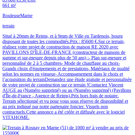
661 m²
Bouleuse
Marne
terrain
Situé à 20mm de Reims, et à 9mm de Ville en Tardenois, bourg
disposant de toutes les commodités.Prix : 85600 €.Sur ce terrain,
réalisez votre projet de construction de maison RE 2020 avec
PAVILLONS D'ÎLE-DE-FRANCE (constructeur de maisons de
gamme et sur-mesure depuis plus de 50 ans) :- Plan sur-mesure et
personnalisé de 2 à 5 chambres- Mode de chauffage au choix-
Grands choix d'équipements et de prestations- Matériaux de qualité
selon les normes en vigueur- Accompagnement dans le choix et
l’acquisition du terrainDemandez une étude gratuite et personnalisée
de votre projet de construction sur ce terrain !Contactez Vincent
AUGE au (Numéro supprimé) ou au (Numéro supprimé) (Pavillons
d'Île-de-France - Agence de Reims).Prix hors frais de notaire.
Terrain sélectionné et vu pour vous sous réserve de disponibilité et
au prix indiqué par notre partenaire foncier. Visuels non
contractuels.Cette annonce a été créée et diffusée avec le logiciel
VITAHOME.