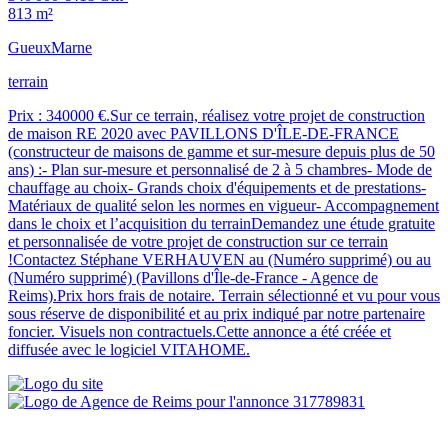
813 m²
Gueux
Marne
terrain
Prix : 340000 €.Sur ce terrain, réalisez votre projet de construction
de maison RE 2020 avec PAVILLONS D'ÎLE-DE-FRANCE
(constructeur de maisons de gamme et sur-mesure depuis plus de 50
ans) :- Plan sur-mesure et personnalisé de 2 à 5 chambres- Mode de
chauffage au choix- Grands choix d'équipements et de prestations-
Matériaux de qualité selon les normes en vigueur- Accompagnement
dans le choix et l’acquisition du terrainDemandez une étude gratuite
et personnalisée de votre projet de construction sur ce terrain
!Contactez Stéphane VERHAUVEN au (Numéro supprimé) ou au
(Numéro supprimé) (Pavillons d'Île-de-France - Agence de
Reims).Prix hors frais de notaire. Terrain sélectionné et vu pour vous
sous réserve de disponibilité et au prix indiqué par notre partenaire
foncier. Visuels non contractuels.Cette annonce a été créée et
diffusée avec le logiciel VITAHOME.