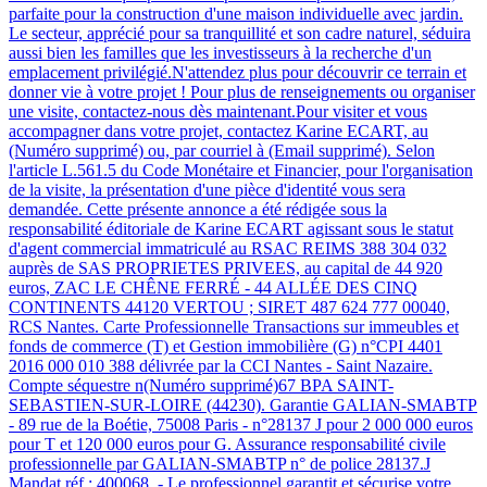
parfaite pour la construction d'une maison individuelle avec jardin.
Le secteur, apprécié pour sa tranquillité et son cadre naturel, séduira
aussi bien les familles que les investisseurs à la recherche d'un
emplacement privilégié.N'attendez plus pour découvrir ce terrain et
donner vie à votre projet ! Pour plus de renseignements ou organiser
une visite, contactez-nous dès maintenant.Pour visiter et vous
accompagner dans votre projet, contactez Karine ECART, au
(Numéro supprimé) ou, par courriel à (Email supprimé). Selon
l'article L.561.5 du Code Monétaire et Financier, pour l'organisation
de la visite, la présentation d'une pièce d'identité vous sera
demandée. Cette présente annonce a été rédigée sous la
responsabilité éditoriale de Karine ECART agissant sous le statut
d'agent commercial immatriculé au RSAC REIMS 388 304 032
auprès de SAS PROPRIETES PRIVEES, au capital de 44 920
euros, ZAC LE CHÊNE FERRÉ - 44 ALLÉE DES CINQ
CONTINENTS 44120 VERTOU ; SIRET 487 624 777 00040,
RCS Nantes. Carte Professionnelle Transactions sur immeubles et
fonds de commerce (T) et Gestion immobilière (G) n°CPI 4401
2016 000 010 388 délivrée par la CCI Nantes - Saint Nazaire.
Compte séquestre n(Numéro supprimé)67 BPA SAINT-
SEBASTIEN-SUR-LOIRE (44230). Garantie GALIAN-SMABTP
- 89 rue de la Boétie, 75008 Paris - n°28137 J pour 2 000 000 euros
pour T et 120 000 euros pour G. Assurance responsabilité civile
professionnelle par GALIAN-SMABTP n° de police 28137.J
Mandat réf : 400068. - Le professionnel garantit et sécurise votre