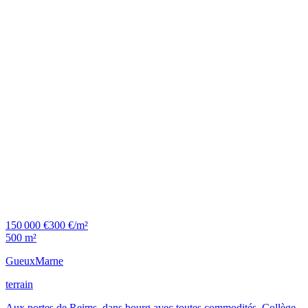
150 000 €
300 €/m²
500 m²
Gueux
Marne
terrain
Aux portes de Reims, dans bourg avec toutes commodités. Collège.