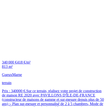
340 000 €
418 €/m²
813 m²
Gueux
Marne
terrain
Prix : 340000 €.Sur ce terrain, réalisez votre projet de construction
de maison RE 2020 avec PAVILLONS D'ÎLE-DE-FRANCE
(constructeur de maisons de gamme et sur-mesure depuis plus de 50
ans) :- Plan sur-mesure et personnalisé de 2 à 5 chambres- Mode de