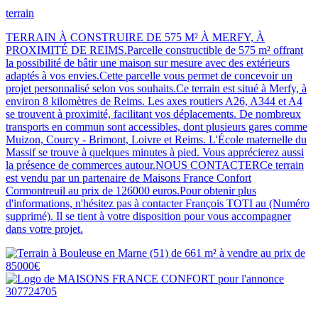
terrain
TERRAIN À CONSTRUIRE DE 575 M² À MERFY, À
PROXIMITÉ DE REIMS.Parcelle constructible de 575 m² offrant
la possibilité de bâtir une maison sur mesure avec des extérieurs
adaptés à vos envies.Cette parcelle vous permet de concevoir un
projet personnalisé selon vos souhaits.Ce terrain est situé à Merfy, à
environ 8 kilomètres de Reims. Les axes routiers A26, A344 et A4
se trouvent à proximité, facilitant vos déplacements. De nombreux
transports en commun sont accessibles, dont plusieurs gares comme
Muizon, Courcy - Brimont, Loivre et Reims. L'École maternelle du
Massif se trouve à quelques minutes à pied. Vous apprécierez aussi
la présence de commerces autour.NOUS CONTACTERCe terrain
est vendu par un partenaire de Maisons France Confort
Cormontreuil au prix de 126000 euros.Pour obtenir plus
d'informations, n'hésitez pas à contacter François TOTI au (Numéro
supprimé). Il se tient à votre disposition pour vous accompagner
dans votre projet.