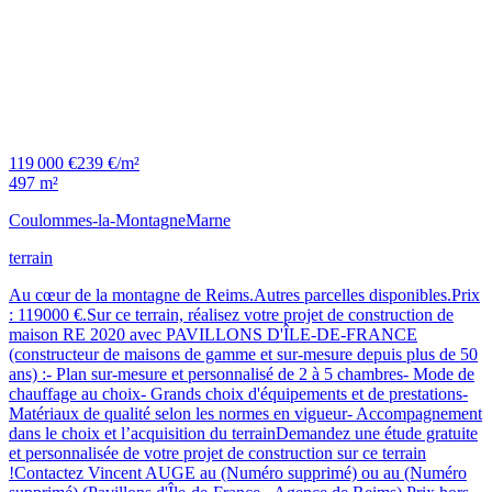
119 000 €
239 €/m²
497 m²
Coulommes-la-Montagne
Marne
terrain
Au cœur de la montagne de Reims.Autres parcelles disponibles.Prix
: 119000 €.Sur ce terrain, réalisez votre projet de construction de
maison RE 2020 avec PAVILLONS D'ÎLE-DE-FRANCE
(constructeur de maisons de gamme et sur-mesure depuis plus de 50
ans) :- Plan sur-mesure et personnalisé de 2 à 5 chambres- Mode de
chauffage au choix- Grands choix d'équipements et de prestations-
Matériaux de qualité selon les normes en vigueur- Accompagnement
dans le choix et l’acquisition du terrainDemandez une étude gratuite
et personnalisée de votre projet de construction sur ce terrain
!Contactez Vincent AUGE au (Numéro supprimé) ou au (Numéro