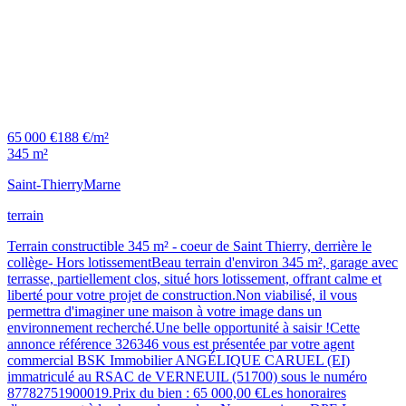
65 000 €
188 €/m²
345 m²
Saint-Thierry
Marne
terrain
Terrain constructible 345 m² - coeur de Saint Thierry, derrière le
collège- Hors lotissementBeau terrain d'environ 345 m², garage avec
terrasse, partiellement clos, situé hors lotissement, offrant calme et
liberté pour votre projet de construction.Non viabilisé, il vous
permettra d'imaginer une maison à votre image dans un
environnement recherché.Une belle opportunité à saisir !Cette
annonce référence 326346 vous est présentée par votre agent
commercial BSK Immobilier ANGÉLIQUE CARUEL (EI)
immatriculé au RSAC de VERNEUIL (51700) sous le numéro
87782751900019.Prix du bien : 65 000,00 €Les honoraires