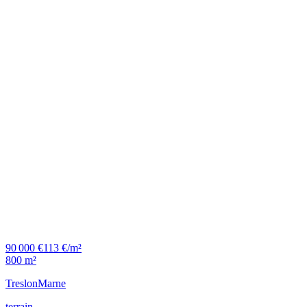
90 000 €
113 €/m²
800 m²
Treslon
Marne
terrain