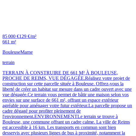
85 000 €
129 €/m²
661 m²
Bouleuse
Marne
terrain
TERRAIN À CONSTRUIRE DE 661 M² À BOULEUSE,
PROCHE DE REIMS, VUE DÉGAGÉE.Réalisez votre projet de
construction sur cette parcelle située à Bouleuse. Offrez-vous la
liberté de créer un habitat sur mesure dans un cadre ouvert avec une
vue dégagée.Ce terrain vous permet de bâtir une maison selon vos
envies sur une surface de 661 m², offrant un espace extérieur
agréable pour aménager votre futur extérieur.La parcelle propose un
cadre dégagé pour profiter pleinement de
l'environnement.ENVIRONNEMENTLe terrain se trouve à
Bouleuse, une commune offrant un cadre calme. La ville de Reims
est accessible à 16 km. Les transports en commun sont bien
desservis avec plusieurs lignes de bus à proximité, notamment la