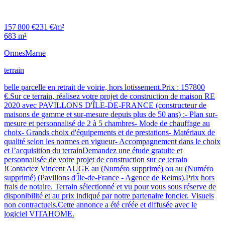
157 800 €
231 €/m²
683 m²
Ormes
Marne
terrain
belle parcelle en retrait de voirie, hors lotissement.Prix : 157800
€.Sur ce terrain, réalisez votre projet de construction de maison RE
2020 avec PAVILLONS D'ÎLE-DE-FRANCE (constructeur de
maisons de gamme et sur-mesure depuis plus de 50 ans) :- Plan sur-
mesure et personnalisé de 2 à 5 chambres- Mode de chauffage au
choix- Grands choix d'équipements et de prestations- Matériaux de
qualité selon les normes en vigueur- Accompagnement dans le choix
et l’acquisition du terrainDemandez une étude gratuite et
personnalisée de votre projet de construction sur ce terrain
!Contactez Vincent AUGE au (Numéro supprimé) ou au (Numéro
supprimé) (Pavillons d'Île-de-France - Agence de Reims).Prix hors
frais de notaire. Terrain sélectionné et vu pour vous sous réserve de
disponibilité et au prix indiqué par notre partenaire foncier. Visuels
non contractuels.Cette annonce a été créée et diffusée avec le
logiciel VITAHOME.