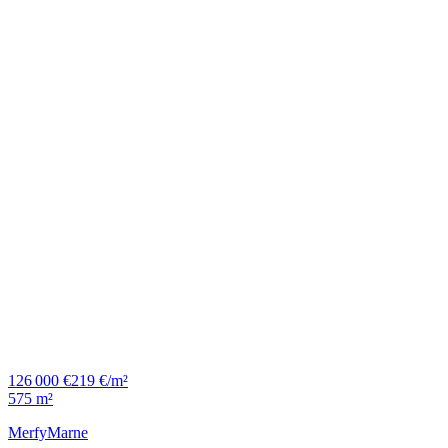
126 000 €
219 €/m²
575 m²
Merfy
Marne