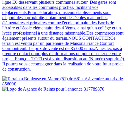
ligne E6 desservant plusieurs communes autour. Des gares sont
accessibles dans les communes proches, facilitant vos
déplacements.Pour l'éducation, plusieurs établissements sont
disponibles à proximité, notamment des écoles maternelles,
élémentaires et primaires comme l'école primaire des Bords de
l'Ardre et l'école élémentaire des 4 Vents, ainsi qu'un collège et un
lycée professionnel à une distance raisonnable.Des commerces sont
également présents autour du terrain.NOUS CONTACTERCe
terrain est vendu par un partenaire de Maisons France Confort
Cormontreuil. Le prix de vente est de 85 000 euros.N'hésitez pas à
prendre contact pour plus d'informations ou pour discuter de votre
projet. François TOTI est à votre disposition au (Numéro supprimé).
Il pourra vous accompagner dans la réalisation de votre futur projet
de construction.