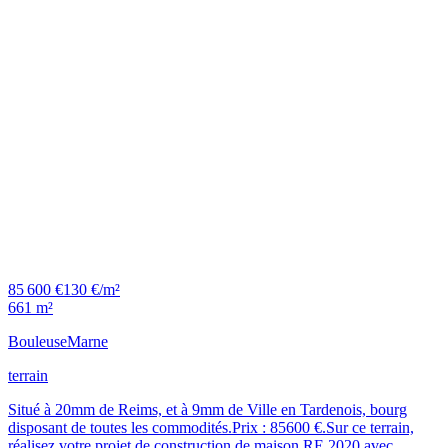
85 600 €
130 €/m²
661 m²
Bouleuse
Marne
terrain
Situé à 20mm de Reims, et à 9mm de Ville en Tardenois, bourg
disposant de toutes les commodités.Prix : 85600 €.Sur ce terrain,
réalisez votre projet de construction de maison RE 2020 avec