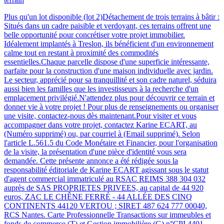
Plus qu'un lot disponible (lot 2)Détachement de trois terrains à bâtir :
Situés dans un cadre paisible et verdoyant, ces terrains offrent une
belle opportunité pour concrétiser votre projet immobilier.
Idéalement implantés à Treslon, ils bénéficient d'un environnement
calme tout en restant à proximité des commodités
essentielles.Chaque parcelle dispose d'une superficie intéressante,
parfaite pour la construction d'une maison individuelle avec jardin.
Le secteur, apprécié pour sa tranquillité et son cadre naturel, séduira
aussi bien les familles que les investisseurs à la recherche d'un
emplacement privilégié.N'attendez plus pour découvrir ce terrain et
donner vie à votre projet ! Pour plus de renseignements ou organiser
une visite, contactez-nous dès maintenant.Pour visiter et vous
accompagner dans votre projet, contactez Karine ECART, au
(Numéro supprimé) ou, par courriel à (Email supprimé). Selon
l'article L.561.5 du Code Monétaire et Financier, pour l'organisation
de la visite, la présentation d'une pièce d'identité vous sera
demandée. Cette présente annonce a été rédigée sous la
responsabilité éditoriale de Karine ECART agissant sous le statut
d'agent commercial immatriculé au RSAC REIMS 388 304 032
auprès de SAS PROPRIETES PRIVEES, au capital de 44 920
euros, ZAC LE CHÊNE FERRÉ - 44 ALLÉE DES CINQ
CONTINENTS 44120 VERTOU ; SIRET 487 624 777 00040,
RCS Nantes. Carte Professionnelle Transactions sur immeubles et
fonds de commerce (T) et Gestion immobilière (G) n°CPI 4401