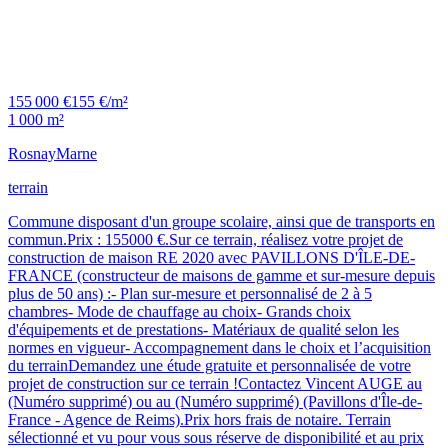
155 000 €
155 €/m²
1 000 m²
Rosnay
Marne
terrain
Commune disposant d'un groupe scolaire, ainsi que de transports en
commun.Prix : 155000 €.Sur ce terrain, réalisez votre projet de
construction de maison RE 2020 avec PAVILLONS D'ÎLE-DE-
FRANCE (constructeur de maisons de gamme et sur-mesure depuis
plus de 50 ans) :- Plan sur-mesure et personnalisé de 2 à 5
chambres- Mode de chauffage au choix- Grands choix
d'équipements et de prestations- Matériaux de qualité selon les
normes en vigueur- Accompagnement dans le choix et l’acquisition
du terrainDemandez une étude gratuite et personnalisée de votre
projet de construction sur ce terrain !Contactez Vincent AUGE au
(Numéro supprimé) ou au (Numéro supprimé) (Pavillons d'Île-de-
France - Agence de Reims).Prix hors frais de notaire. Terrain
sélectionné et vu pour vous sous réserve de disponibilité et au prix