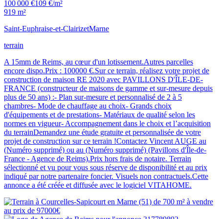
100 000 €
109 €/m²
919 m²
Saint-Euphraise-et-Clairizet
Marne
terrain
A 15mm de Reims, au cœur d'un lotissement.Autres parcelles
encore dispo.Prix : 100000 €.Sur ce terrain, réalisez votre projet de
construction de maison RE 2020 avec PAVILLONS D'ÎLE-DE-
FRANCE (constructeur de maisons de gamme et sur-mesure depuis
plus de 50 ans) :- Plan sur-mesure et personnalisé de 2 à 5
chambres- Mode de chauffage au choix- Grands choix
d'équipements et de prestations- Matériaux de qualité selon les
normes en vigueur- Accompagnement dans le choix et l’acquisition
du terrainDemandez une étude gratuite et personnalisée de votre
projet de construction sur ce terrain !Contactez Vincent AUGE au
(Numéro supprimé) ou au (Numéro supprimé) (Pavillons d'Île-de-
France - Agence de Reims).Prix hors frais de notaire. Terrain
sélectionné et vu pour vous sous réserve de disponibilité et au prix
indiqué par notre partenaire foncier. Visuels non contractuels.Cette
annonce a été créée et diffusée avec le logiciel VITAHOME.