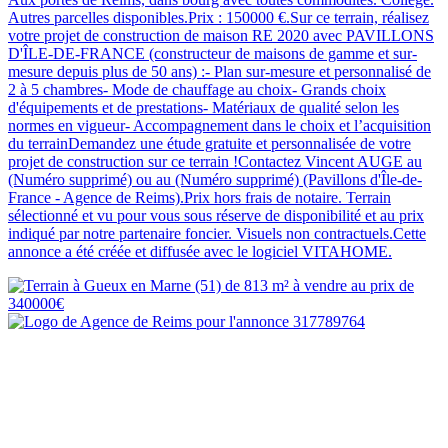
Autres parcelles disponibles.Prix : 150000 €.Sur ce terrain, réalisez
votre projet de construction de maison RE 2020 avec PAVILLONS
D'ÎLE-DE-FRANCE (constructeur de maisons de gamme et sur-
mesure depuis plus de 50 ans) :- Plan sur-mesure et personnalisé de
2 à 5 chambres- Mode de chauffage au choix- Grands choix
d'équipements et de prestations- Matériaux de qualité selon les
normes en vigueur- Accompagnement dans le choix et l’acquisition
du terrainDemandez une étude gratuite et personnalisée de votre
projet de construction sur ce terrain !Contactez Vincent AUGE au
(Numéro supprimé) ou au (Numéro supprimé) (Pavillons d'Île-de-
France - Agence de Reims).Prix hors frais de notaire. Terrain
sélectionné et vu pour vous sous réserve de disponibilité et au prix
indiqué par notre partenaire foncier. Visuels non contractuels.Cette
annonce a été créée et diffusée avec le logiciel VITAHOME.