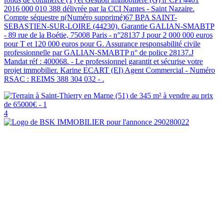
2016 000 010 388 délivrée par la CCI Nantes - Saint Nazaire.
Compte séquestre n(Numéro supprimé)67 BPA SAINT-
SEBASTIEN-SUR-LOIRE (44230). Garantie GALIAN-SMABTP
- 89 rue de la Boétie, 75008 Paris - n°28137 J pour 2 000 000 euros
pour T et 120 000 euros pour G. Assurance responsabilité civile
professionnelle par GALIAN-SMABTP n° de police 28137.J
Mandat réf : 400068. - Le professionnel garantit et sécurise votre
projet immobilier. Karine ECART (EI) Agent Commercial - Numéro
RSAC : REIMS 388 304 032 - .
4