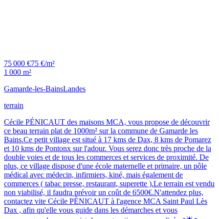
75 000 €
75 €/m²
1 000 m²
Gamarde-les-Bains
Landes
terrain
Cécile PÉNICAUT des maisons MCA, vous propose de découvrir
ce beau terrain plat de 1000m² sur la commune de Gamarde les
Bains.Ce petit village est situé à 17 kms de Dax, 8 kms de Pomarez
et 10 kms de Pontonx sur l'adour. Vous serez donc très proche de la
double voies et de tous les commerces et services de proximité. De
plus, ce village dispose d'une école maternelle et primaire, un pôle
médical avec médecin, infirmiers, kiné, mais également de
commerces ( tabac presse, restaurant, superette ).Le terrain est vendu
non viabilisé, il faudra prévoir un coût de 6500€.N'attendez plus,
contactez vite Cécile PÉNICAUT à l'agence MCA Saint Paul Lès
Dax , afin qu'elle vous guide dans les démarches et vous