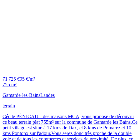
71 725 €
95 €/m²
755 m²
Gamarde-les-Bains
Landes
terrain
Cécile PÉNICAUT des maisons MCA, vous propose de découvrir
ce beau terrain plat 755m² sur la commune de Gamarde les Bains.Ce
petit village est situé à 17 kms de Dax, et 8 kms de Pomarez et 10
kms Pontonx sur l'adour.Vous serez donc très proche de la double
voie et de tous les commerces et services de proximité. De plus, ce