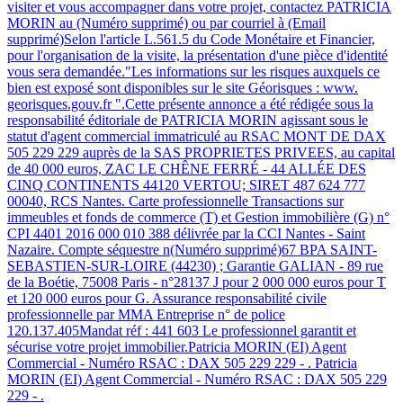
visiter et vous accompagner dans votre projet, contactez PATRICIA
MORIN au (Numéro supprimé) ou par courriel à (Email
supprimé)Selon l'article L.561.5 du Code Monétaire et Financier,
pour l'organisation de la visite, la présentation d'une pièce d'identité
vous sera demandée."Les informations sur les risques auxquels ce
bien est exposé sont disponibles sur le site Géorisques : www.
georisques.gouv.fr ".Cette présente annonce a été rédigée sous la
responsabilité éditoriale de PATRICIA MORIN agissant sous le
statut d'agent commercial immatriculé au RSAC MONT DE DAX
505 229 229 auprès de la SAS PROPRIETES PRIVEES, au capital
de 40 000 euros, ZAC LE CHÊNE FERRÉ - 44 ALLÉE DES
CINQ CONTINENTS 44120 VERTOU; SIRET 487 624 777
00040, RCS Nantes. Carte professionnelle Transactions sur
immeubles et fonds de commerce (T) et Gestion immobilière (G) n°
CPI 4401 2016 000 010 388 délivrée par la CCI Nantes - Saint
Nazaire. Compte séquestre n(Numéro supprimé)67 BPA SAINT-
SEBASTIEN-SUR-LOIRE (44230) ; Garantie GALIAN - 89 rue
de la Boétie, 75008 Paris - n°28137 J pour 2 000 000 euros pour T
et 120 000 euros pour G. Assurance responsabilité civile
professionnelle par MMA Entreprise n° de police
120.137.405Mandat réf : 441 603 Le professionnel garantit et
sécurise votre projet immobilier.Patricia MORIN (EI) Agent
Commercial - Numéro RSAC : DAX 505 229 229 - . Patricia
MORIN (EI) Agent Commercial - Numéro RSAC : DAX 505 229
229 - .