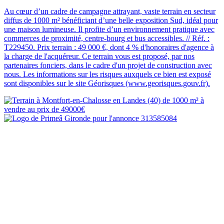
Au cœur d’un cadre de campagne attrayant, vaste terrain en secteur
diffus de 1000 m² bénéficiant d’une belle exposition Sud, idéal pour
une maison lumineuse. Il profite d’un environnement pratique avec
commerces de proximité, centre-bourg et bus accessibles. // Réf. :
T229450. Prix terrain : 49 000 €, dont 4 % d'honoraires d'agence à
la charge de l'acquéreur. Ce terrain vous est proposé, par nos
partenaires fonciers, dans le cadre d'un projet de construction avec
nous. Les informations sur les risques auxquels ce bien est exposé
sont disponibles sur le site Géorisques (www.georisques.gouv.fr).