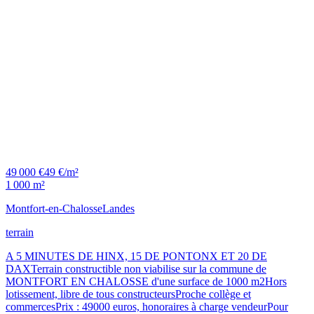
49 000 €
49 €/m²
1 000 m²
Montfort-en-Chalosse
Landes
terrain
A 5 MINUTES DE HINX, 15 DE PONTONX ET 20 DE
DAXTerrain constructible non viabilise sur la commune de
MONTFORT EN CHALOSSE d'une surface de 1000 m2Hors
lotissement, libre de tous constructeursProche collège et
commercesPrix : 49000 euros, honoraires à charge vendeurPour