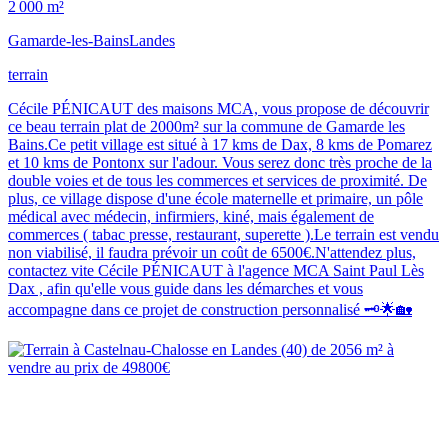
2 000 m²
Gamarde-les-Bains
Landes
terrain
Cécile PÉNICAUT des maisons MCA, vous propose de découvrir
ce beau terrain plat de 2000m² sur la commune de Gamarde les
Bains.Ce petit village est situé à 17 kms de Dax, 8 kms de Pomarez
et 10 kms de Pontonx sur l'adour. Vous serez donc très proche de la
double voies et de tous les commerces et services de proximité. De
plus, ce village dispose d'une école maternelle et primaire, un pôle
médical avec médecin, infirmiers, kiné, mais également de
commerces ( tabac presse, restaurant, superette ).Le terrain est vendu
non viabilisé, il faudra prévoir un coût de 6500€.N'attendez plus,
contactez vite Cécile PÉNICAUT à l'agence MCA Saint Paul Lès
Dax , afin qu'elle vous guide dans les démarches et vous
accompagne dans ce projet de construction personnalisé 🗝️🌟🏡