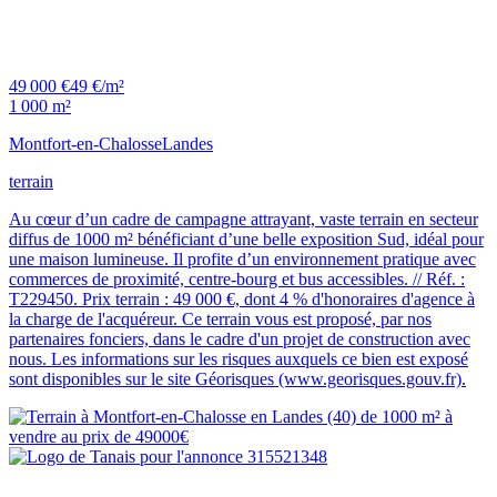
49 000 €
49 €/m²
1 000 m²
Montfort-en-Chalosse
Landes
terrain
Au cœur d’un cadre de campagne attrayant, vaste terrain en secteur
diffus de 1000 m² bénéficiant d’une belle exposition Sud, idéal pour
une maison lumineuse. Il profite d’un environnement pratique avec
commerces de proximité, centre-bourg et bus accessibles. // Réf. :
T229450. Prix terrain : 49 000 €, dont 4 % d'honoraires d'agence à
la charge de l'acquéreur. Ce terrain vous est proposé, par nos
partenaires fonciers, dans le cadre d'un projet de construction avec
nous. Les informations sur les risques auxquels ce bien est exposé
sont disponibles sur le site Géorisques (www.georisques.gouv.fr).