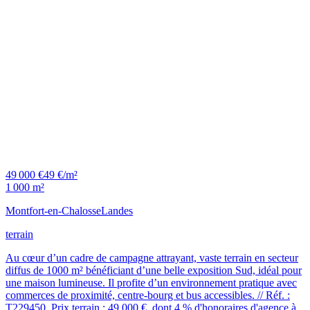
49 000 €
49 €/m²
1 000 m²
Montfort-en-Chalosse
Landes
terrain
Au cœur d’un cadre de campagne attrayant, vaste terrain en secteur
diffus de 1000 m² bénéficiant d’une belle exposition Sud, idéal pour
une maison lumineuse. Il profite d’un environnement pratique avec
commerces de proximité, centre-bourg et bus accessibles. // Réf. :
T229450. Prix terrain : 49 000 €, dont 4 % d'honoraires d'agence à