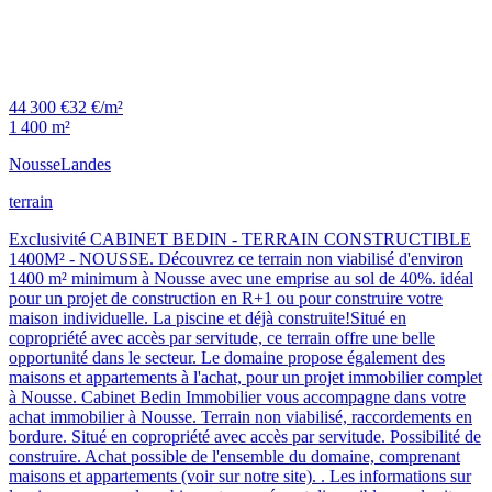
44 300 €
32 €/m²
1 400 m²
Nousse
Landes
terrain
Exclusivité CABINET BEDIN - TERRAIN CONSTRUCTIBLE
1400M² - NOUSSE. Découvrez ce terrain non viabilisé d'environ
1400 m² minimum à Nousse avec une emprise au sol de 40%. idéal
pour un projet de construction en R+1 ou pour construire votre
maison individuelle. La piscine et déjà construite!Situé en
copropriété avec accès par servitude, ce terrain offre une belle
opportunité dans le secteur. Le domaine propose également des
maisons et appartements à l'achat, pour un projet immobilier complet
à Nousse. Cabinet Bedin Immobilier vous accompagne dans votre
achat immobilier à Nousse. Terrain non viabilisé, raccordements en
bordure. Situé en copropriété avec accès par servitude. Possibilité de
construire. Achat possible de l'ensemble du domaine, comprenant
maisons et appartements (voir sur notre site). . Les informations sur