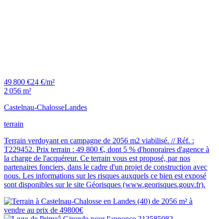
49 800 €
24 €/m²
2 056 m²
Castelnau-Chalosse
Landes
terrain
Terrain verdoyant en campagne de 2056 m2 viabilisé. // Réf. :
T229452. Prix terrain : 49 800 €, dont 5 % d'honoraires d'agence à
la charge de l'acquéreur. Ce terrain vous est proposé, par nos
partenaires fonciers, dans le cadre d'un projet de construction avec
nous. Les informations sur les risques auxquels ce bien est exposé
sont disponibles sur le site Géorisques (www.georisques.gouv.fr).