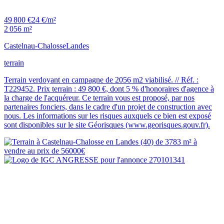
49 800 €
24 €/m²
2 056 m²
Castelnau-Chalosse
Landes
terrain
Terrain verdoyant en campagne de 2056 m2 viabilisé. // Réf. :
T229452. Prix terrain : 49 800 €, dont 5 % d'honoraires d'agence à
la charge de l'acquéreur. Ce terrain vous est proposé, par nos
partenaires fonciers, dans le cadre d'un projet de construction avec
nous. Les informations sur les risques auxquels ce bien est exposé
sont disponibles sur le site Géorisques (www.georisques.gouv.fr).