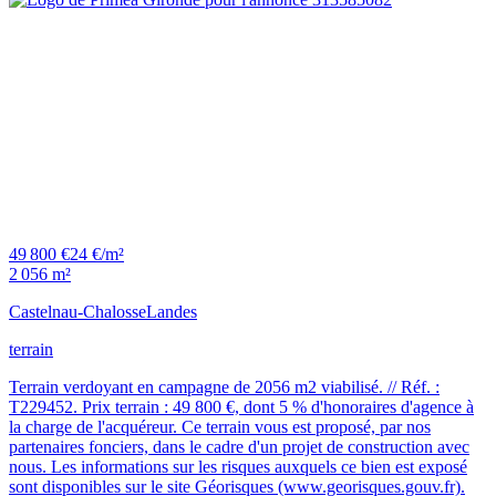
49 800 €
24 €/m²
2 056 m²
Castelnau-Chalosse
Landes
terrain
Terrain verdoyant en campagne de 2056 m2 viabilisé. // Réf. :
T229452. Prix terrain : 49 800 €, dont 5 % d'honoraires d'agence à
la charge de l'acquéreur. Ce terrain vous est proposé, par nos
partenaires fonciers, dans le cadre d'un projet de construction avec
nous. Les informations sur les risques auxquels ce bien est exposé
sont disponibles sur le site Géorisques (www.georisques.gouv.fr).