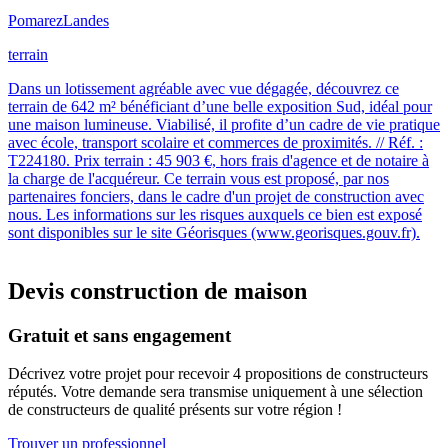
Pomarez
Landes
terrain
Dans un lotissement agréable avec vue dégagée, découvrez ce
terrain de 642 m² bénéficiant d’une belle exposition Sud, idéal pour
une maison lumineuse. Viabilisé, il profite d’un cadre de vie pratique
avec école, transport scolaire et commerces de proximités. // Réf. :
T224180. Prix terrain : 45 903 €, hors frais d'agence et de notaire à
la charge de l'acquéreur. Ce terrain vous est proposé, par nos
partenaires fonciers, dans le cadre d'un projet de construction avec
nous. Les informations sur les risques auxquels ce bien est exposé
sont disponibles sur le site Géorisques (www.georisques.gouv.fr).
Devis construction de maison
Gratuit et sans engagement
Décrivez votre projet pour recevoir 4 propositions de constructeurs
réputés. Votre demande sera transmise uniquement à une sélection
de constructeurs de qualité présents sur votre région !
Trouver un professionnel