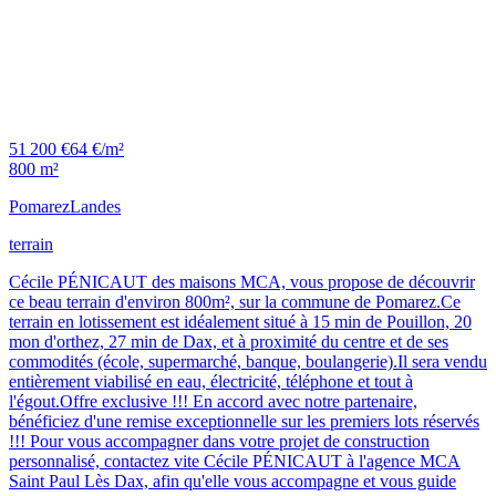
51 200 €
64 €/m²
800 m²
Pomarez
Landes
terrain
Cécile PÉNICAUT des maisons MCA, vous propose de découvrir
ce beau terrain d'environ 800m², sur la commune de Pomarez.Ce
terrain en lotissement est idéalement situé à 15 min de Pouillon, 20
mon d'orthez, 27 min de Dax, et à proximité du centre et de ses
commodités (école, supermarché, banque, boulangerie).Il sera vendu
entièrement viabilisé en eau, électricité, téléphone et tout à
l'égout.Offre exclusive !!! En accord avec notre partenaire,
bénéficiez d'une remise exceptionnelle sur les premiers lots réservés
!!! Pour vous accompagner dans votre projet de construction
personnalisé, contactez vite Cécile PÉNICAUT à l'agence MCA
Saint Paul Lès Dax, afin qu'elle vous accompagne et vous guide