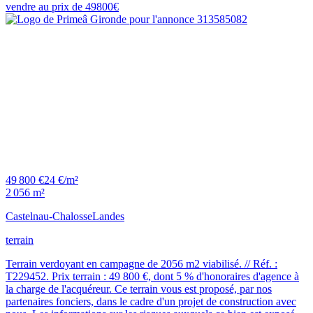
49 800 €
24 €/m²
2 056 m²
Castelnau-Chalosse
Landes
terrain
Terrain verdoyant en campagne de 2056 m2 viabilisé. // Réf. :
T229452. Prix terrain : 49 800 €, dont 5 % d'honoraires d'agence à
la charge de l'acquéreur. Ce terrain vous est proposé, par nos
partenaires fonciers, dans le cadre d'un projet de construction avec