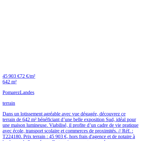
45 903 €
72 €/m²
642 m²
Pomarez
Landes
terrain
Dans un lotissement agréable avec vue dégagée, découvrez ce
terrain de 642 m² bénéficiant d’une belle exposition Sud, idéal pour
une maison lumineuse. Viabilisé, il profite d’un cadre de vie pratique
avec école, transport scolaire et commerces de proximités. // Réf. :
T224180. Prix terrain : 45 903 €, hors frais d'agence et de notaire à