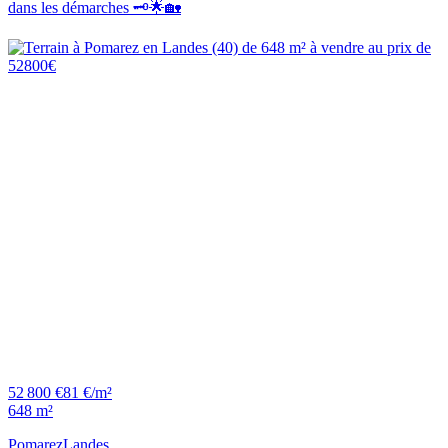
dans les démarches 🗝️🌟🏡
52 800 €
81 €/m²
648 m²
Pomarez
Landes