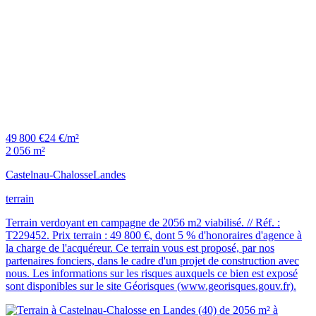
49 800 €
24 €/m²
2 056 m²
Castelnau-Chalosse
Landes
terrain
Terrain verdoyant en campagne de 2056 m2 viabilisé. // Réf. :
T229452. Prix terrain : 49 800 €, dont 5 % d'honoraires d'agence à
la charge de l'acquéreur. Ce terrain vous est proposé, par nos
partenaires fonciers, dans le cadre d'un projet de construction avec
nous. Les informations sur les risques auxquels ce bien est exposé
sont disponibles sur le site Géorisques (www.georisques.gouv.fr).