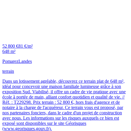
52 800 €
81 €/m²
648 m²
Pomarez
Landes
terrain
Dans un lotissement agréable, découvrez ce terrain plat de 648 m²,
idéal pour concevoir une maison familiale lumineuse grâce à son
exposition Sud. Viabilisé, il offre un cadre de vie pratique avec une
école à portée de main, alliant confort quotidien et qualité de vie. //
Réf. : T229298. Prix terrain : 52 800 €, hors frais d'agence et de
notaire à la charge de l'acquéreur. Ce terrain vous est proposé, par
nos partenaires fonciers, dans le cadre d'un projet de construction
avec nous. Les informations sur les risques auxquels ce bien est
exposé sont disponibles sur le site Géorisques
(www.georisques.gouv.fr).