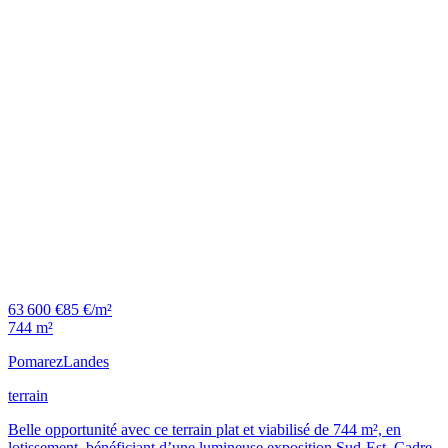
63 600 €
85 €/m²
744 m²
Pomarez
Landes
terrain
Belle opportunité avec ce terrain plat et viabilisé de 744 m², en
lotissement, bénéficiant d’une lumineuse exposition Sud-Est. Cadre