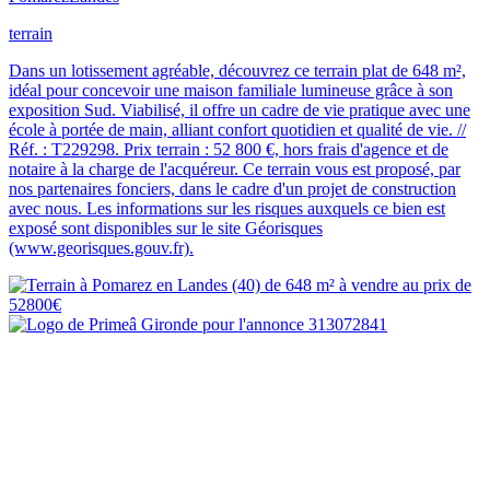
terrain
Dans un lotissement agréable, découvrez ce terrain plat de 648 m²,
idéal pour concevoir une maison familiale lumineuse grâce à son
exposition Sud. Viabilisé, il offre un cadre de vie pratique avec une
école à portée de main, alliant confort quotidien et qualité de vie. //
Réf. : T229298. Prix terrain : 52 800 €, hors frais d'agence et de
notaire à la charge de l'acquéreur. Ce terrain vous est proposé, par
nos partenaires fonciers, dans le cadre d'un projet de construction
avec nous. Les informations sur les risques auxquels ce bien est
exposé sont disponibles sur le site Géorisques
(www.georisques.gouv.fr).