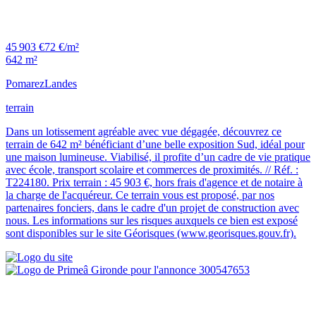
45 903 €
72 €/m²
642 m²
Pomarez
Landes
terrain
Dans un lotissement agréable avec vue dégagée, découvrez ce
terrain de 642 m² bénéficiant d’une belle exposition Sud, idéal pour
une maison lumineuse. Viabilisé, il profite d’un cadre de vie pratique
avec école, transport scolaire et commerces de proximités. // Réf. :
T224180. Prix terrain : 45 903 €, hors frais d'agence et de notaire à
la charge de l'acquéreur. Ce terrain vous est proposé, par nos
partenaires fonciers, dans le cadre d'un projet de construction avec
nous. Les informations sur les risques auxquels ce bien est exposé
sont disponibles sur le site Géorisques (www.georisques.gouv.fr).