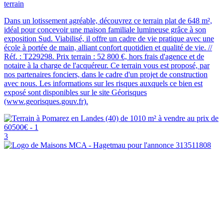
terrain
Dans un lotissement agréable, découvrez ce terrain plat de 648 m²,
idéal pour concevoir une maison familiale lumineuse grâce à son
exposition Sud. Viabilisé, il offre un cadre de vie pratique avec une
école à portée de main, alliant confort quotidien et qualité de vie. //
Réf. : T229298. Prix terrain : 52 800 €, hors frais d'agence et de
notaire à la charge de l'acquéreur. Ce terrain vous est proposé, par
nos partenaires fonciers, dans le cadre d'un projet de construction
avec nous. Les informations sur les risques auxquels ce bien est
exposé sont disponibles sur le site Géorisques
(www.georisques.gouv.fr).
3