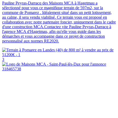
Pauline Peyras-Darracq des Maisons MCA à Hagetmau a
sélectionné pour vous ce magnifique terrain de 597m2, sur la
commune de Pomarez . Idéalement situé dans un petit lotissement,
au calme, il sera vendu viabilisé. Ce terrain vous est proposé en
collaboration avec notre partenaire foncier, uniquement dans le cadre
d'une construction MCA.Contactez vite Pauline Peyras-Darracq à
l'agence MCA d'Hagetmau, afin qu'elle vous guide dans les
démarches et vous accompagne dans ce projet de construction
personnalisé aux normes RE2020.
3