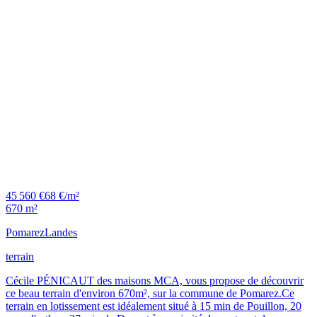
45 560 €
68 €/m²
670 m²
Pomarez
Landes
terrain
Cécile PÉNICAUT des maisons MCA, vous propose de découvrir
ce beau terrain d'environ 670m², sur la commune de Pomarez.Ce
terrain en lotissement est idéalement situé à 15 min de Pouillon, 20