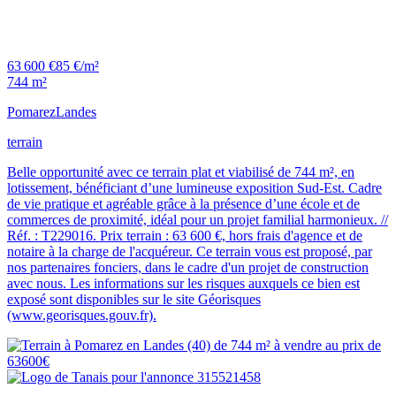
63 600 €
85 €/m²
744 m²
Pomarez
Landes
terrain
Belle opportunité avec ce terrain plat et viabilisé de 744 m², en
lotissement, bénéficiant d’une lumineuse exposition Sud-Est. Cadre
de vie pratique et agréable grâce à la présence d’une école et de
commerces de proximité, idéal pour un projet familial harmonieux. //
Réf. : T229016. Prix terrain : 63 600 €, hors frais d'agence et de
notaire à la charge de l'acquéreur. Ce terrain vous est proposé, par
nos partenaires fonciers, dans le cadre d'un projet de construction
avec nous. Les informations sur les risques auxquels ce bien est
exposé sont disponibles sur le site Géorisques
(www.georisques.gouv.fr).