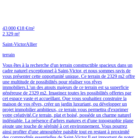
43 000 €
18 €/m²
2 329 m²
Saint-Victor
Allier
terrain
Vous êtes à la recherche d'un terrain constructible spacieux dans un
cadre naturel exceptionnel à Saint-Victor, et nous sommes ravis de
vous présenter cette opportunité unique. Ce terrain de 2329 m2 offre
une multitude de possibilités pour réaliser vos rêves
immobiliers.L'un des atouts majeurs de ce terrain est sa superficie
généreuse de 2329 m2. Imaginez toutes les possibilités offertes par
cet espace vaste et accueillant. Que vous souhaitiez construire la
maison de vos rêves, créer un jardin luxuriant, ou développer un
projet immobilier ambitieux, ce terrain vous permettra d'exprimer
votre créativité.Ce terrain, plat et boisé, possède un charme naturel
indéniable. La présence d'arbres matures et d'une topographie plane
ajoute une touche de sérénité à cet environnement. Vous pourrez
ainsi profiter d'une atmosphère paisible tout en restant à proximité
des commodités essentielles de Saint-Victor.Il est important de noter