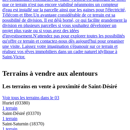
que ce terrain n'est pas encore viabilisé néanmoins un compteur
d'eau est installé sur la parcelle ainsi que les gaines pour l'électricité,
Télécom et fibre.Un avantage considérable de ce terrain est sa
possibilité de division. Il est déjà borné, ce qui facilite grandement la
division en plusieurs parcelles si vous souhaitez développer un
projet plus vaste ou si vous avez des idées
d'investissement.N'attendez pas pour explorer toutes les possibilités
qu'offre ce terrain et contactez-nous dès aujourd'hui pour organiser
une visite. Laissez votre imagination s'épanouir sur ce terrain et
réalisez vos rêves immobiliers dans un cadre naturel idyllique à
Saint-Victor.
Terrains à vendre aux alentours
Les terrains en vente à proximité de Saint-Désiré
Voir tous les terrains dans le 03
Huriel (03380)
1 terrain
Saint-Désiré (03370)
1 terrain
Saint-Saturnin (18370)
1 terrain