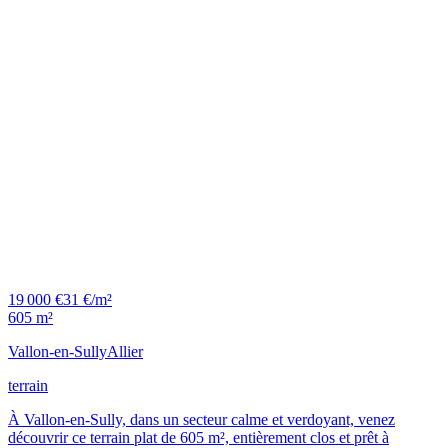
19 000 €
31 €/m²
605 m²
Vallon-en-Sully
Allier
terrain
À Vallon-en-Sully, dans un secteur calme et verdoyant, venez
découvrir ce terrain plat de 605 m², entièrement clos et prêt à