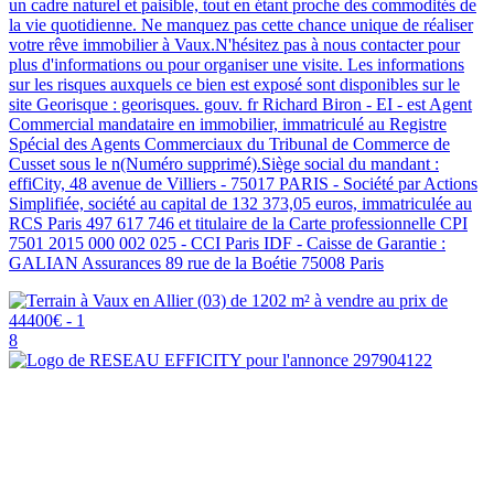
un cadre naturel et paisible, tout en étant proche des commodités de
la vie quotidienne. Ne manquez pas cette chance unique de réaliser
votre rêve immobilier à Vaux.N'hésitez pas à nous contacter pour
plus d'informations ou pour organiser une visite. Les informations
sur les risques auxquels ce bien est exposé sont disponibles sur le
site Georisque : georisques. gouv. fr Richard Biron - EI - est Agent
Commercial mandataire en immobilier, immatriculé au Registre
Spécial des Agents Commerciaux du Tribunal de Commerce de
Cusset sous le n(Numéro supprimé).Siège social du mandant :
effiCity, 48 avenue de Villiers - 75017 PARIS - Société par Actions
Simplifiée, société au capital de 132 373,05 euros, immatriculée au
RCS Paris 497 617 746 et titulaire de la Carte professionnelle CPI
7501 2015 000 002 025 - CCI Paris IDF - Caisse de Garantie :
GALIAN Assurances 89 rue de la Boétie 75008 Paris
8