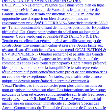
OPPORTUNITÉ À SAISIR DANS UN CADRE
EXCEPTIONNELefficity, l'agence qui estime votre bien en ligne,
vous proposeNiché au cœur de Vaux, dans le quartier prisé des
Grands Bernards, ce terrain constructible de 853.0 m² offre une
opportunité rare d'acquérir un bien d'exception dans un
environnement privilégié.LE TERRAIN- Superficie totale de 853.0
m²- Terrain constructible offrant de multiples possibilités- Exposition
idéale Sud, Est, Ouest pour profiter du soleil tout au long de la
journée- Cadre verdoyant et paisiblePRESTATIONS & ÉTAT-
Terrain en excellent état général, prêt à accueillir votre projet de
construction- Environnement calme et préservé- Accès facile aux
réseaux d'eau, d'électricité et d'assainissementLOCALISATION &
ENVIRONNEMENT- Quartier recherché et paisible des Grands
Bernards à Vaux- Vue dégagée sur les environs- Proximité des
commodités et des axes routiers principaux- Cadre naturel préservé,
idéal pour les amoureux de la tranquillitéCe terrain représente une
réelle opportunité pour concrétiser votre projet de construction dans
un cadre de vie exceptionnel. Ne tardez pas à saisir cette chance
unique de devenir propriétaire d'un terrain d'exception à
Vaux.N'hésitez pas à nous contacter pour plus d'informations ou
pour organiser une visite sur place. Les informations sur les risques
auxquels ce bien est exposé sont disponibles sur le site Georisque :
georisques. gouv. fr Richard Biron - EI - est Agent Commercial
mandataire en immobilier, immatriculé au Registre Spécial des
Agents Commerciaux du Tribunal de Commerce de Cusset sous le