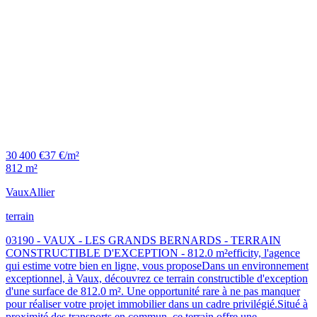
30 400 €
37 €/m²
812 m²
Vaux
Allier
terrain
03190 - VAUX - LES GRANDS BERNARDS - TERRAIN
CONSTRUCTIBLE D'EXCEPTION - 812.0 m²efficity, l'agence
qui estime votre bien en ligne, vous proposeDans un environnement
exceptionnel, à Vaux, découvrez ce terrain constructible d'exception
d'une surface de 812.0 m². Une opportunité rare à ne pas manquer
pour réaliser votre projet immobilier dans un cadre privilégié.Situé à
proximité des transports en commun, ce terrain offre une