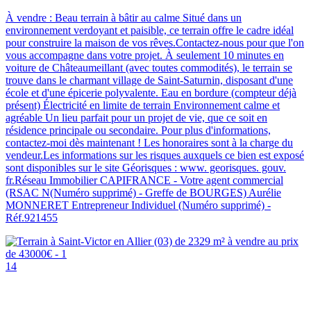
À vendre : Beau terrain à bâtir au calme Situé dans un
environnement verdoyant et paisible, ce terrain offre le cadre idéal
pour construire la maison de vos rêves.Contactez-nous pour que l'on
vous accompagne dans votre projet. À seulement 10 minutes en
voiture de Châteaumeillant (avec toutes commodités), le terrain se
trouve dans le charmant village de Saint-Saturnin, disposant d'une
école et d'une épicerie polyvalente. Eau en bordure (compteur déjà
présent) Électricité en limite de terrain Environnement calme et
agréable Un lieu parfait pour un projet de vie, que ce soit en
résidence principale ou secondaire. Pour plus d'informations,
contactez-moi dès maintenant ! Les honoraires sont à la charge du
vendeur.Les informations sur les risques auxquels ce bien est exposé
sont disponibles sur le site Géorisques : www. georisques. gouv.
fr.Réseau Immobilier CAPIFRANCE - Votre agent commercial
(RSAC N(Numéro supprimé) - Greffe de BOURGES) Aurélie
MONNERET Entrepreneur Individuel (Numéro supprimé) -
Réf.921455
14