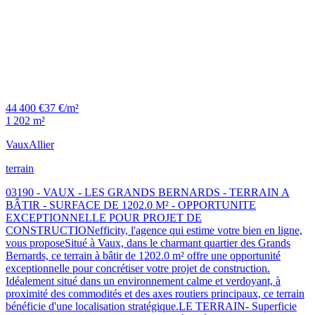
44 400 €
37 €/m²
1 202 m²
Vaux
Allier
terrain
03190 - VAUX - LES GRANDS BERNARDS - TERRAIN A
BÂTIR - SURFACE DE 1202.0 M² - OPPORTUNITE
EXCEPTIONNELLE POUR PROJET DE
CONSTRUCTIONefficity, l'agence qui estime votre bien en ligne,
vous proposeSitué à Vaux, dans le charmant quartier des Grands
Bernards, ce terrain à bâtir de 1202.0 m² offre une opportunité
exceptionnelle pour concrétiser votre projet de construction.
Idéalement situé dans un environnement calme et verdoyant, à
proximité des commodités et des axes routiers principaux, ce terrain
bénéficie d'une localisation stratégique.LE TERRAIN- Superficie