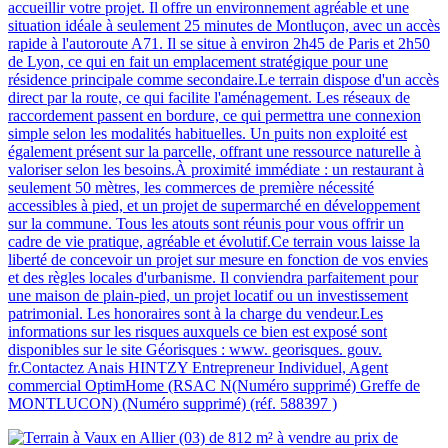
accueillir votre projet. Il offre un environnement agréable et une
situation idéale à seulement 25 minutes de Montluçon, avec un accès
rapide à l'autoroute A71. Il se situe à environ 2h45 de Paris et 2h50
de Lyon, ce qui en fait un emplacement stratégique pour une
résidence principale comme secondaire.Le terrain dispose d'un accès
direct par la route, ce qui facilite l'aménagement. Les réseaux de
raccordement passent en bordure, ce qui permettra une connexion
simple selon les modalités habituelles. Un puits non exploité est
également présent sur la parcelle, offrant une ressource naturelle à
valoriser selon les besoins.À proximité immédiate : un restaurant à
seulement 50 mètres, les commerces de première nécessité
accessibles à pied, et un projet de supermarché en développement
sur la commune. Tous les atouts sont réunis pour vous offrir un
cadre de vie pratique, agréable et évolutif.Ce terrain vous laisse la
liberté de concevoir un projet sur mesure en fonction de vos envies
et des règles locales d'urbanisme. Il conviendra parfaitement pour
une maison de plain-pied, un projet locatif ou un investissement
patrimonial. Les honoraires sont à la charge du vendeur.Les
informations sur les risques auxquels ce bien est exposé sont
disponibles sur le site Géorisques : www. georisques. gouv.
fr.Contactez Anais HINTZY Entrepreneur Individuel, Agent
commercial OptimHome (RSAC N(Numéro supprimé) Greffe de
MONTLUCON) (Numéro supprimé) (réf. 588397 )