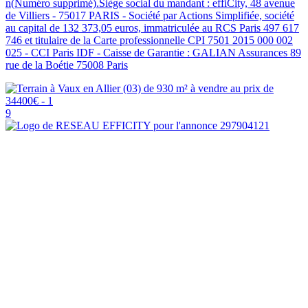
n(Numéro supprimé).Siège social du mandant : effiCity, 48 avenue
de Villiers - 75017 PARIS - Société par Actions Simplifiée, société
au capital de 132 373,05 euros, immatriculée au RCS Paris 497 617
746 et titulaire de la Carte professionnelle CPI 7501 2015 000 002
025 - CCI Paris IDF - Caisse de Garantie : GALIAN Assurances 89
rue de la Boétie 75008 Paris
9