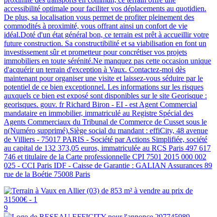
accessibilité optimale pour faciliter vos déplacements au quotidien.
De plus, sa localisation vous permet de profiter pleinement des
commodités à proximité, vous offrant ainsi un confort de vie
idéal.Doté d'un état général bon, ce terrain est prêt à accueillir votre
future construction. Sa constructibilité et sa viabilisation en font un
investissement sûr et prometteur pour concrétiser vos projets
immobiliers en toute sérénité.Ne manquez pas cette occasion unique
d'acquérir un terrain d'exception à Vaux. Contactez-moi dès
maintenant pour organiser une visite et laissez-vous séduire par le
potentiel de ce bien exceptionnel. Les informations sur les risques
auxquels ce bien est exposé sont disponibles sur le site Georisque :
georisques. gouv. fr Richard Biron - EI - est Agent Commercial
mandataire en immobilier, immatriculé au Registre Spécial des
Agents Commerciaux du Tribunal de Commerce de Cusset sous le
n(Numéro supprimé).Siège social du mandant : effiCity, 48 avenue
de Villiers - 75017 PARIS - Société par Actions Simplifiée, société
au capital de 132 373,05 euros, immatriculée au RCS Paris 497 617
746 et titulaire de la Carte professionnelle CPI 7501 2015 000 002
025 - CCI Paris IDF - Caisse de Garantie : GALIAN Assurances 89
rue de la Boétie 75008 Paris
9