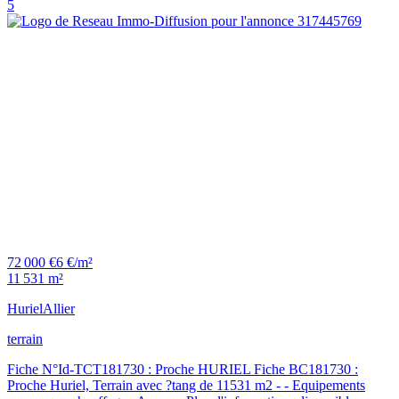
5
72 000 €
6 €/m²
11 531 m²
Huriel
Allier
terrain
Fiche N°Id-TCT181730 : Proche HURIEL Fiche BC181730 :
Proche Huriel, Terrain avec ?tang de 11531 m2 - - Equipements