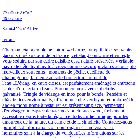
77 000 €
2 €/m²
49 655 m²
Saint-Désiré
Allier
terrain
Charmant étang en pleine nature -- charme, tranquillité et souvenirs
garantisSitué au cœur de la France, cet étang conforme et en règle
vous séduira par son cadre paisible et sa nature préservée. Véritable
havre de détente, il invite à créer, comme ses propriétaires actuels, de
merveilleux souvenirs : moments de pêche, cueillette de
champignons, farniente au soleil ou lecture au bord de
l'eau...L'étang, en eaux closes, est parfaitement aménagé et entretenu
:- plus d'un hectare d'eau.- Ponton en inox avec caillebotis
galvanisé- Tringle de vidange en inox pour la bonde- Pessière et
châtaigniers environnants, offrant un cadre verdoyant et ombragéUn
ancien mobil-home à restaurer est présent sur place, permettant
d'envisager un espace de vacances ou de week-end, facilement
accessible depuis toute la région centrale.Un lieu unique pour les
amoureux de la nature, du calme et de la simplicité.Contactez-nous
pour plus d'informations ou pour organiser une visite. Les
honoraires sont à la charge du vendeur.Les informations sur les