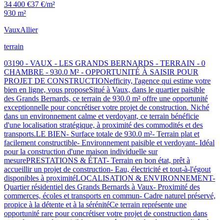
34 400 €
37 €/m²
930 m²
Vaux
Allier
terrain
03190 - VAUX - LES GRANDS BERNARDS - TERRAIN - 0
CHAMBRE - 930.0 M² - OPPORTUNITÉ À SAISIR POUR
PROJET DE CONSTRUCTIONefficity, l'agence qui estime votre
bien en ligne, vous proposeSitué à Vaux, dans le quartier paisible
des Grands Bernards, ce terrain de 930.0 m² offre une opportunité
exceptionnelle pour concrétiser votre projet de construction. Niché
dans un environnement calme et verdoyant, ce terrain bénéficie
d'une localisation stratégique, à proximité des commodités et des
transports.LE BIEN- Surface totale de 930.0 m²- Terrain plat et
facilement constructible- Environnement paisible et verdoyant- Idéal
pour la construction d'une maison individuelle sur
mesurePRESTATIONS & ÉTAT- Terrain en bon état, prêt à
accueillir un projet de construction- Eau, électricité et tout-à-l'égout
disponibles à proximitéLOCALISATION & ENVIRONNEMENT-
Quartier résidentiel des Grands Bernards à Vaux- Proximité des
commerces, écoles et transports en commun- Cadre naturel préservé,
propice à la détente et à la sérénitéCe terrain représente une
opportunité rare pour concrétiser votre projet de construction dans