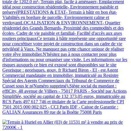
totale de 1202.0 m²- Terrain plat, facile à aménager- Emplacement
idéal pour construction résidentielle- Environnement paisible et
préservéPRESTATIONS & ETAT- Terrain à bâtir en bon état-
Viabilités en bordure de parcelle- Environnement calme et
verdoyantLOCALISATION & ENVIRONNEMENT- Quartier
résidentiel des Grands Bernards- Proximité des commodités et des
écoles- Cadre de vie paisible et familial- Facilité d'accès aux axes
routiers principauxCe terrain à bâtir représente une opportunité rare
pour concrétiser votre projet de construction dans un cadre de vie
privilégié à Vaux. Ne manquez pas cette chance unique de réaliser
votre rêve immobilier.N'hésitez pas à nous contacter pour plus
d'informations ou pour organiser une visite. Les informations sur les
risques auxquels ce bien est exposé sont disponibles sur le site
Georisque : georisques. gouv. fr Richard Biron - EI - est Agent
Commercial mandataire en immobilier, immatriculé au Registre
Spécial des Agents Commerciaux du Tribunal de Commerce de
Cusset sous le n(Numéro supprimé).Siège social du mandant :
effiCity, 48 avenue de Villiers - 75017 PARIS - Société par Actions
Simplifiée, société au capital de 132 373,05 euros, immatriculée au
RCS Paris 497 617 746 et titulaire de la Carte professionnelle CPI
7501 2015 000 002 025 - CCI Paris IDF - Caisse de Garantie :
GALIAN Assurances 89 rue de la Boétie 75008 Paris