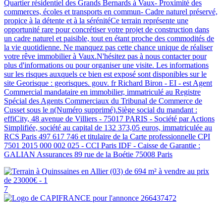
Quartier résidentiel des Grands Bernards à Vaux- Proximité des
commerces, écoles et transports en commun- Cadre naturel préservé,
propice à la détente et à la sérénitéCe terrain représente une
opportunité rare pour concrétiser votre projet de construction dans
un cadre naturel et paisible, tout en étant proche des commodités de
la vie quotidienne. Ne manquez pas cette chance unique de réaliser
votre rêve immobilier à Vaux.N'hésitez pas à nous contacter pour
plus d'informations ou pour organiser une visite. Les informations
sur les risques auxquels ce bien est exposé sont disponibles sur le
site Georisque : georisques. gouv. fr Richard Biron - EI - est Agent
Commercial mandataire en immobilier, immatriculé au Registre
Spécial des Agents Commerciaux du Tribunal de Commerce de
Cusset sous le n(Numéro supprimé).Siège social du mandant :
effiCity, 48 avenue de Villiers - 75017 PARIS - Société par Actions
Simplifiée, société au capital de 132 373,05 euros, immatriculée au
RCS Paris 497 617 746 et titulaire de la Carte professionnelle CPI
7501 2015 000 002 025 - CCI Paris IDF - Caisse de Garantie :
GALIAN Assurances 89 rue de la Boétie 75008 Paris
7