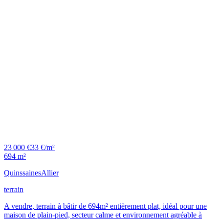
23 000 €
33 €/m²
694 m²
Quinssaines
Allier
terrain
A vendre, terrain à bâtir de 694m² entièrement plat, idéal pour une
maison de plain-pied, secteur calme et environnement agréable à