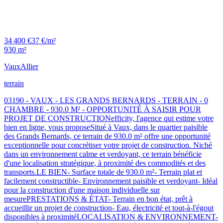
34 400 €
37 €/m²
930 m²
Vaux
Allier
terrain
03190 - VAUX - LES GRANDS BERNARDS - TERRAIN - 0
CHAMBRE - 930.0 M² - OPPORTUNITÉ À SAISIR POUR
PROJET DE CONSTRUCTIONefficity, l'agence qui estime votre
bien en ligne, vous proposeSitué à Vaux, dans le quartier paisible
des Grands Bernards, ce terrain de 930.0 m² offre une opportunité
exceptionnelle pour concrétiser votre projet de construction. Niché
dans un environnement calme et verdoyant, ce terrain bénéficie
d'une localisation stratégique, à proximité des commodités et des
transports.LE BIEN- Surface totale de 930.0 m²- Terrain plat et
facilement constructible- Environnement paisible et verdoyant- Idéal
pour la construction d'une maison individuelle sur
mesurePRESTATIONS & ÉTAT- Terrain en bon état, prêt à
accueillir un projet de construction- Eau, électricité et tout-à-l'égout
disponibles à proximitéLOCALISATION & ENVIRONNEMENT-