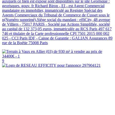
auxquels ce bien est exposé sont disponibles sur le site Georisque :
georisques. gouv. fr Richard Biron - EI - est Agent Commercial
mandataire en immobilier, immatriculé au Registre Spécial des
Agents Commerciaux du Tribunal de Commerce de Cusset sous le
n(Numéro supprimé).Siège social du mandant : effiCity, 48 avenue
de Villiers - 75017 PARIS - Société par Actions Simplifiée, société
au capital de 132 373,05 euros, immatriculée au RCS Paris 497 617
746 et titulaire de la Carte professionnelle CPI 7501 2015 000 002
025 - CCI Paris IDF - Caisse de Garantie : GALIAN Assurances 89
rue de la Boétie 75008 Paris
9