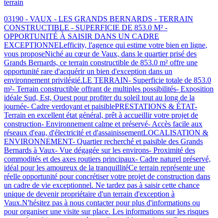
terrain
03190 - VAUX - LES GRANDS BERNARDS - TERRAIN
CONSTRUCTIBLE - SUPERFICIE DE 853.0 M² -
OPPORTUNITÉ À SAISIR DANS UN CADRE
EXCEPTIONNELefficity, l'agence qui estime votre bien en ligne,
vous proposeNiché au cœur de Vaux, dans le quartier prisé des
Grands Bernards, ce terrain constructible de 853.0 m² offre une
opportunité rare d'acquérir un bien d'exception dans un
environnement privilégié.LE TERRAIN- Superficie totale de 853.0
m²- Terrain constructible offrant de multiples possibilités- Exposition
idéale Sud, Est, Ouest pour profiter du soleil tout au long de la
journée- Cadre verdoyant et paisiblePRESTATIONS & ÉTAT-
Terrain en excellent état général, prêt à accueillir votre projet de
construction- Environnement calme et préservé- Accès facile aux
réseaux d'eau, d'électricité et d'assainissementLOCALISATION &
ENVIRONNEMENT- Quartier recherché et paisible des Grands
Bernards à Vaux- Vue dégagée sur les environs- Proximité des
commodités et des axes routiers principaux- Cadre naturel préservé,
idéal pour les amoureux de la tranquillitéCe terrain représente une
réelle opportunité pour concrétiser votre projet de construction dans
un cadre de vie exceptionnel. Ne tardez pas à saisir cette chance
unique de devenir propriétaire d'un terrain d'exception à
Vaux.N'hésitez pas à nous contacter pour plus d'informations ou
pour organiser une visite sur place. Les informations sur les risques