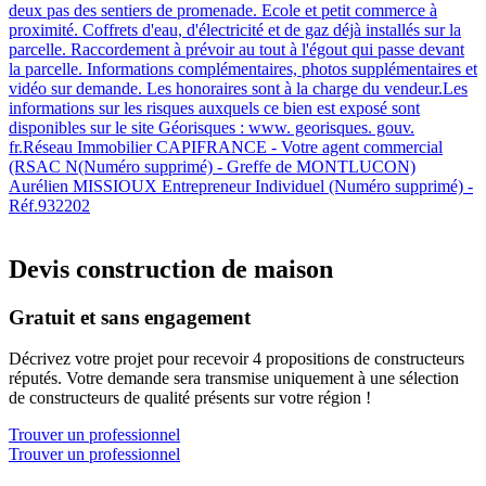
deux pas des sentiers de promenade. Ecole et petit commerce à
proximité. Coffrets d'eau, d'électricité et de gaz déjà installés sur la
parcelle. Raccordement à prévoir au tout à l'égout qui passe devant
la parcelle. Informations complémentaires, photos supplémentaires et
vidéo sur demande. Les honoraires sont à la charge du vendeur.Les
informations sur les risques auxquels ce bien est exposé sont
disponibles sur le site Géorisques : www. georisques. gouv.
fr.Réseau Immobilier CAPIFRANCE - Votre agent commercial
(RSAC N(Numéro supprimé) - Greffe de MONTLUCON)
Aurélien MISSIOUX Entrepreneur Individuel (Numéro supprimé) -
Réf.932202
Devis construction de maison
Gratuit et sans engagement
Décrivez votre projet pour recevoir 4 propositions de constructeurs
réputés. Votre demande sera transmise uniquement à une sélection
de constructeurs de qualité présents sur votre région !
Trouver un professionnel
Trouver un professionnel