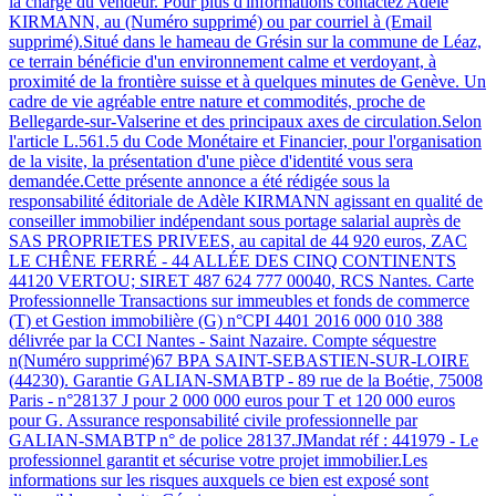
la charge du vendeur. Pour plus d'informations contactez Adèle
KIRMANN, au (Numéro supprimé) ou par courriel à (Email
supprimé).Situé dans le hameau de Grésin sur la commune de Léaz,
ce terrain bénéficie d'un environnement calme et verdoyant, à
proximité de la frontière suisse et à quelques minutes de Genève. Un
cadre de vie agréable entre nature et commodités, proche de
Bellegarde-sur-Valserine et des principaux axes de circulation.Selon
l'article L.561.5 du Code Monétaire et Financier, pour l'organisation
de la visite, la présentation d'une pièce d'identité vous sera
demandée.Cette présente annonce a été rédigée sous la
responsabilité éditoriale de Adèle KIRMANN agissant en qualité de
conseiller immobilier indépendant sous portage salarial auprès de
SAS PROPRIETES PRIVEES, au capital de 44 920 euros, ZAC
LE CHÊNE FERRÉ - 44 ALLÉE DES CINQ CONTINENTS
44120 VERTOU; SIRET 487 624 777 00040, RCS Nantes. Carte
Professionnelle Transactions sur immeubles et fonds de commerce
(T) et Gestion immobilière (G) n°CPI 4401 2016 000 010 388
délivrée par la CCI Nantes - Saint Nazaire. Compte séquestre
n(Numéro supprimé)67 BPA SAINT-SEBASTIEN-SUR-LOIRE
(44230). Garantie GALIAN-SMABTP - 89 rue de la Boétie, 75008
Paris - n°28137 J pour 2 000 000 euros pour T et 120 000 euros
pour G. Assurance responsabilité civile professionnelle par
GALIAN-SMABTP n° de police 28137.JMandat réf : 441979 - Le
professionnel garantit et sécurise votre projet immobilier.Les
informations sur les risques auxquels ce bien est exposé sont