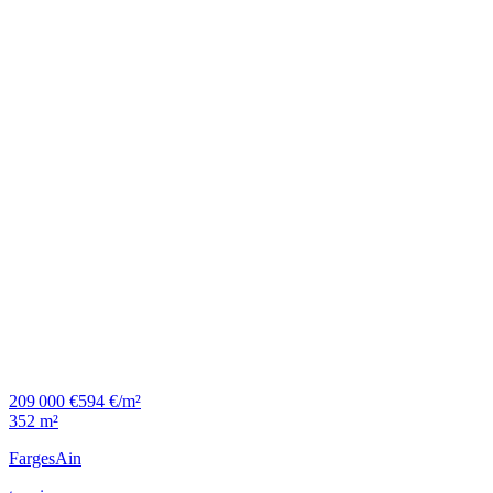
209 000 €
594 €/m²
352 m²
Farges
Ain