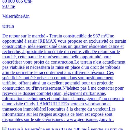
80 000 €
85 €/m²
937 m²
Valserhône
Ain
terrain
De retour sur le marché - Terrain constructible de 937 m²Une
opportunité à saisir !REMAX vous propose en exclusivité ce terrain
constructible, idéalement situé dans un quartier résidentiel calme et
recherché, à proximité immédiate du centre-ville.De retour sur le
marché, cette parcelle représente une belle opportunité pour
concrétiser votre projet de construction.Le terrain n'est actuellement
pas viabilisé et nécessitera la mise en place d'un droit de tréfonds
afin de permettre le raccordement aux différents réseaux. Ces
spécificités ont été prises en compte dans son positionnement
tarifaire, offrant ainsi un excellent potentiel pour un projet de
construction ou d'investissement.N'hésitez pas à me contacter pour
recevoir le dossier complet (plan, règlement d'urbanisme,
informations techniques et conditions d'aménagement) ou convenir
d'une visite.Cindy LAMOUILLEExperte en valorisation et
transaction immobilièreHonoraires à la charge du vendeur.Les
informations sur les risques auxquels ce bien est exposé sont
disponibles sur le site Géorisques : www.georisques.gouv.fr .