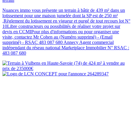
terrain
Nuances immo vous présente un terrain à bâtir de 439 m² dans un
lotissement pour une maison jumelée dont la SP est de 250 m²
,Règlement du lotissement en vigueur et purgé de tout recours lot N°
10Libre constructeurs ou possibilités de réaliser votre projet sur
devis en CCMIPour plus d'informations ou pour organiser une
visite, contactez Mr Cohen au (Numéro supprimé) - (Email
supprimé) - RSAC 483 087 680 Annecy Agent commercial
indépendant du réseau national Marketplace Immobilier N° RSAC :
483 087 680