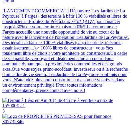
terrain
[LANCEMENT COMMERCIAL] Découvrez 'Les Jardins de La
Peyrouse' à Farges : des terrains à bâtir 100 % viabilisés et libres de
constructeur ! Profitez du Prêt à taux zéro* (PTZ) pour financer
jusqu'à 30% de votre terrain + maison à 0%* La commune de
Farges accueille une nouvelle opportunité de vie au coeur de la
nature avec le lancement de l'opération 'Les Jardins de La Peyrouse'.
Des terrains à bâtir :> 100 % viabilisés (eau, électricité, télécoms,
assainissement,...).> 100% libres de constructeur : vous êtes
totalement libre de choisir votre architecte ou constructeur.Un cadre
de vie paisible, verdoyant et idéalement situé au coeur d'une
commune dynamique, à proximité des commodités et des grands
axes.Que vous soyez primo-accédant, investisseur ou à la recherche
d'un cadre de vie serein, Les Jardins de La Peyrouse sont faits pour
vous. N'attendez plus pour construire la maison de vos rêves dans
un environnement privilégié !Pour toutes informations
complémentaires, prenez contact avec nous !
3