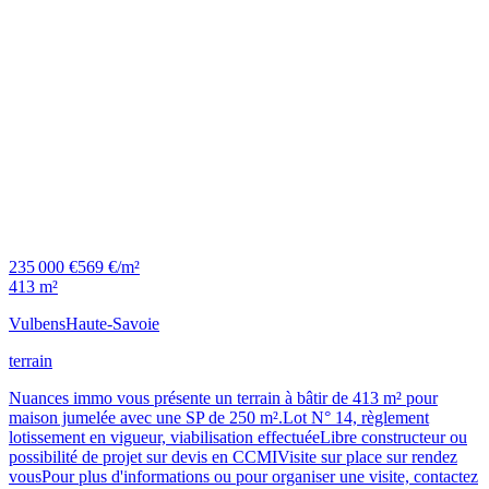
235 000 €
569 €/m²
413 m²
Vulbens
Haute-Savoie
terrain
Nuances immo vous présente un terrain à bâtir de 413 m² pour
maison jumelée avec une SP de 250 m².Lot N° 14, règlement
lotissement en vigueur, viabilisation effectuéeLibre constructeur ou
possibilité de projet sur devis en CCMIVisite sur place sur rendez
vousPour plus d'informations ou pour organiser une visite, contactez