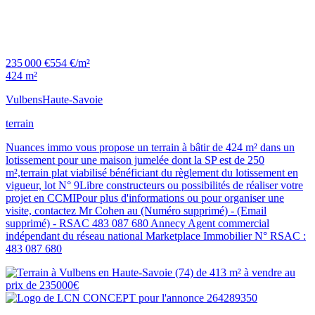
235 000 €
554 €/m²
424 m²
Vulbens
Haute-Savoie
terrain
Nuances immo vous propose un terrain à bâtir de 424 m² dans un
lotissement pour une maison jumelée dont la SP est de 250
m²,terrain plat viabilisé bénéficiant du règlement du lotissement en
vigueur, lot N° 9Libre constructeurs ou possibilités de réaliser votre
projet en CCMIPour plus d'informations ou pour organiser une
visite, contactez Mr Cohen au (Numéro supprimé) - (Email
supprimé) - RSAC 483 087 680 Annecy Agent commercial
indépendant du réseau national Marketplace Immobilier N° RSAC :
483 087 680