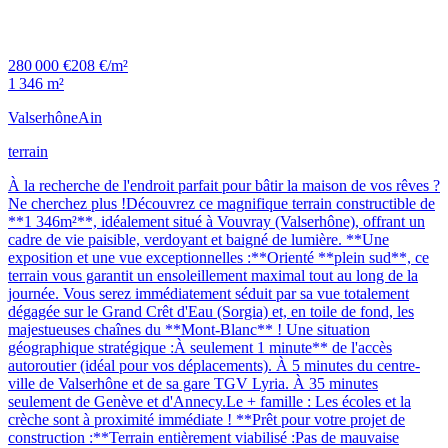
280 000 €
208 €/m²
1 346 m²
Valserhône
Ain
terrain
À la recherche de l'endroit parfait pour bâtir la maison de vos rêves ?
Ne cherchez plus !Découvrez ce magnifique terrain constructible de
**1 346m²**, idéalement situé à Vouvray (Valserhône), offrant un
cadre de vie paisible, verdoyant et baigné de lumière. **Une
exposition et une vue exceptionnelles :**Orienté **plein sud**, ce
terrain vous garantit un ensoleillement maximal tout au long de la
journée. Vous serez immédiatement séduit par sa vue totalement
dégagée sur le Grand Crêt d'Eau (Sorgia) et, en toile de fond, les
majestueuses chaînes du **Mont-Blanc** ! Une situation
géographique stratégique :À seulement 1 minute** de l'accès
autoroutier (idéal pour vos déplacements). À 5 minutes du centre-
ville de Valserhône et de sa gare TGV Lyria. À 35 minutes
seulement de Genève et d'Annecy.Le + famille : Les écoles et la
crèche sont à proximité immédiate ! **Prêt pour votre projet de
construction :**Terrain entièrement viabilisé :Pas de mauvaise