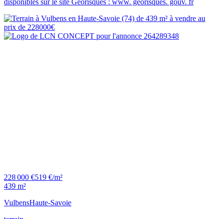
disponibles sur le site Géorisques : www. georisques. gouv. fr
228 000 €
519 €/m²
439 m²
Vulbens
Haute-Savoie