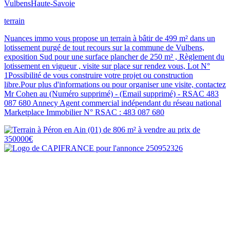
Vulbens
Haute-Savoie
terrain
Nuances immo vous propose un terrain à bâtir de 499 m² dans un
lotissement purgé de tout recours sur la commune de Vulbens,
exposition Sud pour une surface plancher de 250 m² , Règlement du
lotissement en vigueur , visite sur place sur rendez vous, Lot N°
1Possibilité de vous construire votre projet ou construction
libre.Pour plus d'informations ou pour organiser une visite, contactez
Mr Cohen au (Numéro supprimé) - (Email supprimé) - RSAC 483
087 680 Annecy Agent commercial indépendant du réseau national
Marketplace Immobilier N° RSAC : 483 087 680