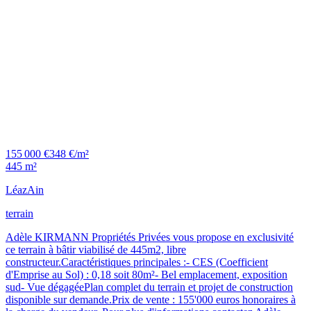
155 000 €
348 €/m²
445 m²
Léaz
Ain
terrain
Adèle KIRMANN Propriétés Privées vous propose en exclusivité
ce terrain à bâtir viabilisé de 445m2, libre
constructeur.Caractéristiques principales :- CES (Coefficient
d'Emprise au Sol) : 0,18 soit 80m²- Bel emplacement, exposition
sud- Vue dégagéePlan complet du terrain et projet de construction
disponible sur demande.Prix de vente : 155'000 euros honoraires à