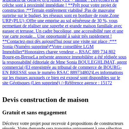
crèche sont à proximité immédiate ! **Prêt pour votre projet de
construction :**Terrain entièrement viabilisé :Pas de mauvaise
surprise sur le budget, les réseaux sont en bordure de route.Zone
URP (PLU) :Offre une emprise au sol généreuse de 30 %, vous
permettant de réaliser une superbe et grande maison familiale avec
garage et terrasse. Un cadre bucolique, une accessibilité rare et une
vue carte postale... Une opportunité à saisir très rapidement !
**Contactez-moi dès aujourd'hui pour une visite sur place :***
Sonia (Numéro supprimé)*Votre conseillère LGM
Immobilier*Honoraires charge vendeur -- RSAC 889 734 802
Bourg-en-BresseLa présente annonce immobilière a été rédigée sous
la responsabilité éditoriale de Mme Sonia BOULEGHLIMAT, agent
commercial (EI enregistrée au tribunal de commerce de BOURG-
EN BRESSE sous le numéro RSAC 889734802)Les informations
sur les risques auxquels ce bien est exposé sont disponibles sur le
site Géotisques (Lien supprimé) />Référence agence : 15172
Devis construction de maison
Gratuit et sans engagement
Décrivez votre projet pour recevoir 4 propositions de constructeurs
réputés. Votre demande sera transmise uniquement à une sélection