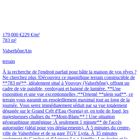
179 000 €
229 €/m²
783 m²
Valserhône
Ain
terrain
À la recherche de l'endroit parfait pour bâtir la maison de vos rêves ?
Ne cherchez plus !Découvrez ce magnifique terrain constructible de
**783 m²**, idéalement situé à Vouvray (Valserhône), offrant un
cadre de vie paisible, verdoyant et baigné de lumière. **Une
exposition et une vue exceptionnelles :**Orienté **plein sud**, ce
terrain vous garantit un ensoleillement maximal tout au long de la
journée. Vous serez immédiatement séduit par sa vue totalement
dégagée sur le Grand Crêt d'Eau (Sorgia) et, en toile de fond, les
majestueuses chaînes du **Mont-Blanc** ! Une situation
géographique stratégique :À seulement 1 minute** de l'accès
autoroutier (idéal pour vos déplacements). À 5 minutes du centre-
ville de Valserhône et de sa gare TGV Lyria. À 35 minutes
seulement de Genève et d'Annecy.Le + famille : Les écoles et la