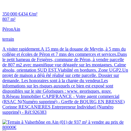
350 000 €
434 €/m²
807 m²
Péron
Ain
terrain
A visiter rapidement.A 15 mns de la douane de Meyrin, à 5 mns du
collège et écoles de Péron et 7 mns des commerces et services.Dans
le petit hameau de Feigères, commune de Péron, à vendre parcelle
de 807 m2 avec magnifique vue dégagée sur les montagnes. Calme
absolu, orientation SUD EST.Viabilité en bordures. Zone UGP2.Un
projet de maison a déjà été réalisé sur cette parcelle. Dossier sur
demande. Les honoraires sont à la charge du vendeur.Les
informations sur les risques auxquels ce bien est exposé sont
disponibles sur le site Géorisques : www. georisques. gouv.
fr.Réseau Immobilier CAPIFRANCE - Votre agent commercial
(RSAC N(Numéro supprimé) - Greffe de BOURG EN BRESSE)
Corinne RESCANIERES Entrepreneur Individuel (Numéro
supprimé) - Réf.926383