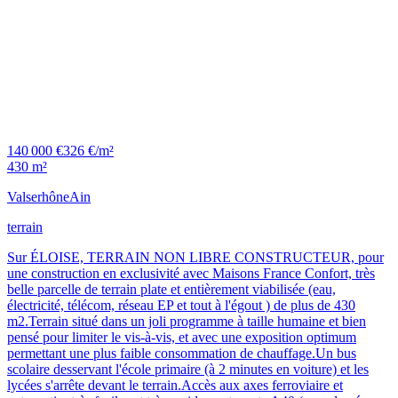
140 000 €
326 €/m²
430 m²
Valserhône
Ain
terrain
Sur ÉLOISE, TERRAIN NON LIBRE CONSTRUCTEUR, pour
une construction en exclusivité avec Maisons France Confort, très
belle parcelle de terrain plate et entièrement viabilisée (eau,
électricité, télécom, réseau EP et tout à l'égout ) de plus de 430
m2.Terrain situé dans un joli programme à taille humaine et bien
pensé pour limiter le vis-à-vis, et avec une exposition optimum
permettant une plus faible consommation de chauffage.Un bus
scolaire desservant l'école primaire (à 2 minutes en voiture) et les
lycées s'arrête devant le terrain.Accès aux axes ferroviaire et