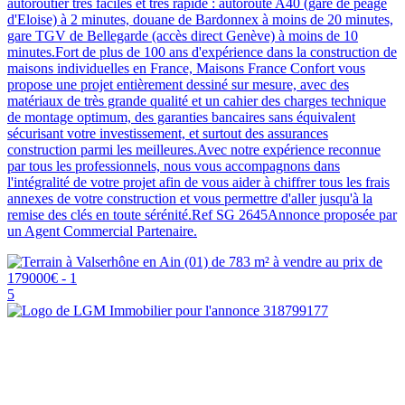
autoroutier très faciles et très rapide : autoroute A40 (gare de péage
d'Eloise) à 2 minutes, douane de Bardonnex à moins de 20 minutes,
gare TGV de Bellegarde (accès direct Genève) à moins de 10
minutes.Fort de plus de 100 ans d'expérience dans la construction de
maisons individuelles en France, Maisons France Confort vous
propose une projet entièrement dessiné sur mesure, avec des
matériaux de très grande qualité et un cahier des charges technique
de montage optimum, des garanties bancaires sans équivalent
sécurisant votre investissement, et surtout des assurances
construction parmi les meilleures.Avec notre expérience reconnue
par tous les professionnels, nous vous accompagnons dans
l'intégralité de votre projet afin de vous aider à chiffrer tous les frais
annexes de votre construction et vous permettre d'aller jusqu'à la
remise des clés en toute sérénité.Ref SG 2645Annonce proposée par
un Agent Commercial Partenaire.
5