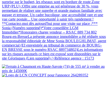
surprise sur le budget, les réseaux sont en bordure de route.Zone
URP (PLU) :Offre une emprise au sol généreuse de 30 %, vous
permettant de réaliser une superbe et grande maison familiale avec
garage et terrasse. Un cadre bucolique, une accessibilité rare et une
vue carte postale... Une opportunité à saisir très rapidement !
**Contactez-moi dès aujourd'hui pour une visite sur place :***
Sonia (Numéro supprimé)*Votre conseillère LGM
Immobilier*Honoraires charge vendeur -- RSAC 889 734 802
Bourg-en-BresseLa présente annonce immobilière a été rédigée sous
la responsabilité éditoriale de Mme Sonia BOULEGHLIMAT, agent
commercial (EI enregistrée au tribunal de commerce de BOURG-
EN BRESSE sous le numéro RSAC 889734802)Les informations
sur les risques auxquels ce bien est exposé sont disponibles sur le
site Géorisques (Lien supprimé) />Référence agence : 15173