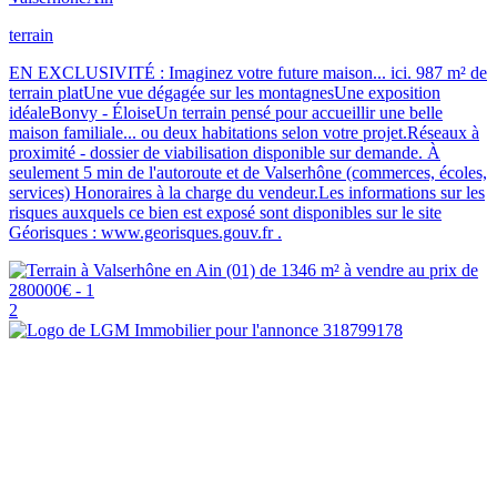
terrain
EN EXCLUSIVITÉ : Imaginez votre future maison... ici. 987 m² de
terrain platUne vue dégagée sur les montagnesUne exposition
idéaleBonvy - ÉloiseUn terrain pensé pour accueillir une belle
maison familiale... ou deux habitations selon votre projet.Réseaux à
proximité - dossier de viabilisation disponible sur demande. À
seulement 5 min de l'autoroute et de Valserhône (commerces, écoles,
services) Honoraires à la charge du vendeur.Les informations sur les
risques auxquels ce bien est exposé sont disponibles sur le site
Géorisques : www.georisques.gouv.fr .
2