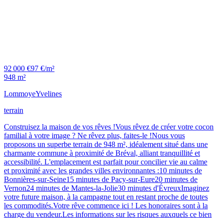
92 000 €
97 €/m²
948 m²
Lommoye
Yvelines
terrain
Construisez la maison de vos rêves !Vous rêvez de créer votre cocon
familial à votre image ? Ne rêvez plus, faites-le !Nous vous
proposons un superbe terrain de 948 m², idéalement situé dans une
charmante commune à proximité de Bréval, alliant tranquillité et
accessibilité. L'emplacement est parfait pour concilier vie au calme
et proximité avec les grandes villes environnantes :10 minutes de
Bonnières-sur-Seine15 minutes de Pacy-sur-Eure20 minutes de
Vernon24 minutes de Mantes-la-Jolie30 minutes d'ÉvreuxImaginez
votre future maison, à la campagne tout en restant proche de toutes
les commodités.Votre rêve commence ici ! Les honoraires sont à la
charge du vendeur.Les informations sur les risques auxquels ce bien