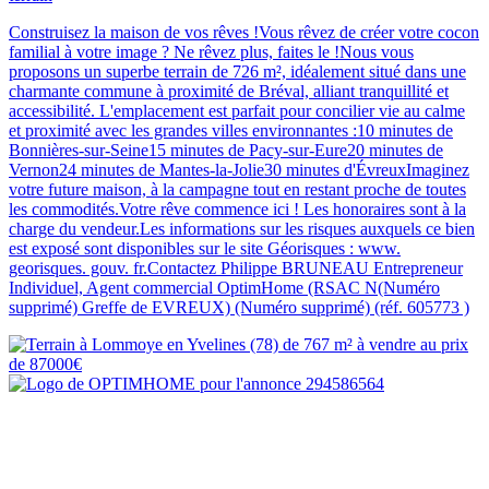
Construisez la maison de vos rêves !Vous rêvez de créer votre cocon
familial à votre image ? Ne rêvez plus, faites le !Nous vous
proposons un superbe terrain de 726 m², idéalement situé dans une
charmante commune à proximité de Bréval, alliant tranquillité et
accessibilité. L'emplacement est parfait pour concilier vie au calme
et proximité avec les grandes villes environnantes :10 minutes de
Bonnières-sur-Seine15 minutes de Pacy-sur-Eure20 minutes de
Vernon24 minutes de Mantes-la-Jolie30 minutes d'ÉvreuxImaginez
votre future maison, à la campagne tout en restant proche de toutes
les commodités.Votre rêve commence ici ! Les honoraires sont à la
charge du vendeur.Les informations sur les risques auxquels ce bien
est exposé sont disponibles sur le site Géorisques : www.
georisques. gouv. fr.Contactez Philippe BRUNEAU Entrepreneur
Individuel, Agent commercial OptimHome (RSAC N(Numéro
supprimé) Greffe de EVREUX) (Numéro supprimé) (réf. 605773 )