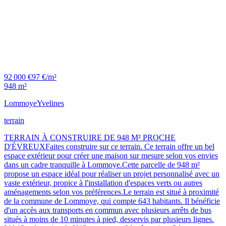
92 000 €
97 €/m²
948 m²
Lommoye
Yvelines
terrain
TERRAIN À CONSTRUIRE DE 948 M² PROCHE
D'ÉVREUXFaites construire sur ce terrain. Ce terrain offre un bel
espace extérieur pour créer une maison sur mesure selon vos envies
dans un cadre tranquille à Lommoye.Cette parcelle de 948 m²
propose un espace idéal pour réaliser un projet personnalisé avec un
vaste extérieur, propice à l'installation d'espaces verts ou autres
aménagements selon vos préférences.Le terrain est situé à proximité
de la commune de Lommoye, qui compte 643 habitants. Il bénéficie
d'un accès aux transports en commun avec plusieurs arrêts de bus
situés à moins de 10 minutes à pied, desservis par plusieurs lignes.