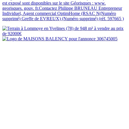
est exposé sont disponibles sur le site Géorisques : www.
georisques. gouv. fr.Contactez Philippe BRUNEAU Entrepreneur
Individuel, Agent commercial OptimHome (RSAC N(Numéro
supprimé) Greffe de EVREUX) (Numéro supprimé) (réf. 597665 )