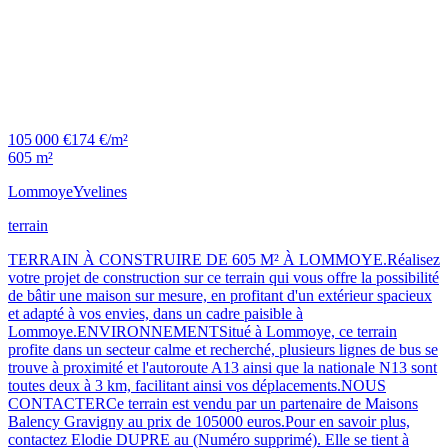
105 000 €
174 €/m²
605 m²
Lommoye
Yvelines
terrain
TERRAIN À CONSTRUIRE DE 605 M² À LOMMOYE.Réalisez
votre projet de construction sur ce terrain qui vous offre la possibilité
de bâtir une maison sur mesure, en profitant d'un extérieur spacieux
et adapté à vos envies, dans un cadre paisible à
Lommoye.ENVIRONNEMENTSitué à Lommoye, ce terrain
profite dans un secteur calme et recherché, plusieurs lignes de bus se
trouve à proximité et l'autoroute A13 ainsi que la nationale N13 sont
toutes deux à 3 km, facilitant ainsi vos déplacements.NOUS
CONTACTERCe terrain est vendu par un partenaire de Maisons
Balency Gravigny au prix de 105000 euros.Pour en savoir plus,
contactez Elodie DUPRE au (Numéro supprimé). Elle se tient à