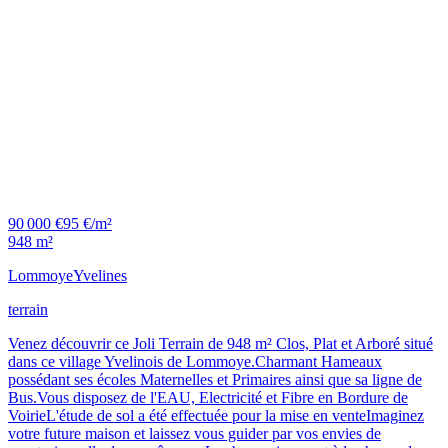
90 000 €
95 €/m²
948 m²
Lommoye
Yvelines
terrain
Venez découvrir ce Joli Terrain de 948 m² Clos, Plat et Arboré situé
dans ce village Yvelinois de Lommoye.Charmant Hameaux
possédant ses écoles Maternelles et Primaires ainsi que sa ligne de
Bus.Vous disposez de l'EAU, Electricité et Fibre en Bordure de
VoirieL'étude de sol a été effectuée pour la mise en venteImaginez
votre future maison et laissez vous guider par vos envies de