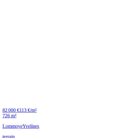
82 000 €
113 €/m²
726 m²
Lommoye
Yvelines
terrain