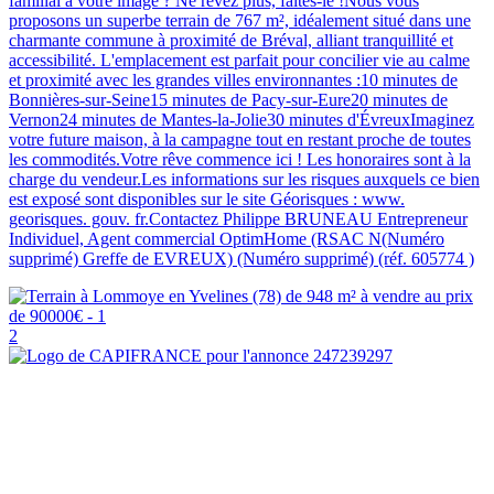
familial à votre image ? Ne rêvez plus, faites-le !Nous vous
proposons un superbe terrain de 767 m², idéalement situé dans une
charmante commune à proximité de Bréval, alliant tranquillité et
accessibilité. L'emplacement est parfait pour concilier vie au calme
et proximité avec les grandes villes environnantes :10 minutes de
Bonnières-sur-Seine15 minutes de Pacy-sur-Eure20 minutes de
Vernon24 minutes de Mantes-la-Jolie30 minutes d'ÉvreuxImaginez
votre future maison, à la campagne tout en restant proche de toutes
les commodités.Votre rêve commence ici ! Les honoraires sont à la
charge du vendeur.Les informations sur les risques auxquels ce bien
est exposé sont disponibles sur le site Géorisques : www.
georisques. gouv. fr.Contactez Philippe BRUNEAU Entrepreneur
Individuel, Agent commercial OptimHome (RSAC N(Numéro
supprimé) Greffe de EVREUX) (Numéro supprimé) (réf. 605774 )
2