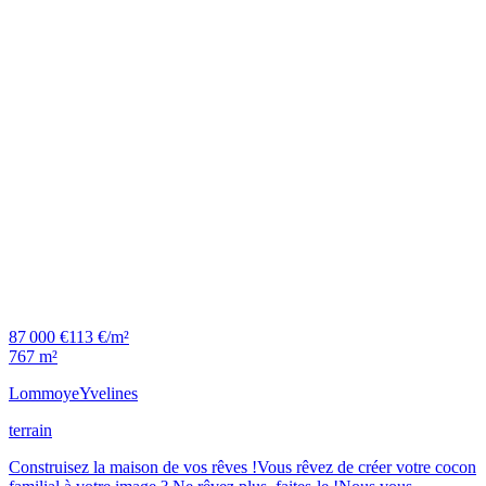
87 000 €
113 €/m²
767 m²
Lommoye
Yvelines
terrain
Construisez la maison de vos rêves !Vous rêvez de créer votre cocon