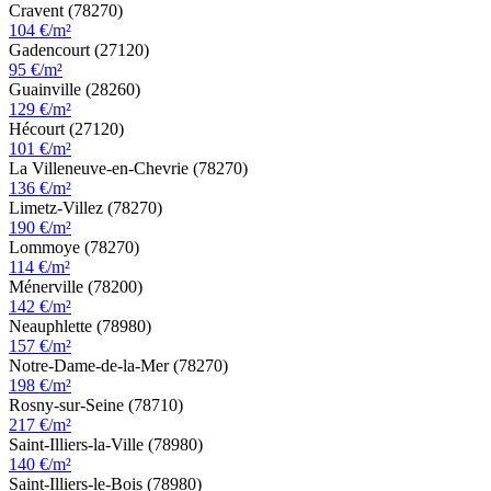
Cravent (78270)
104 €/m²
Gadencourt (27120)
95 €/m²
Guainville (28260)
129 €/m²
Hécourt (27120)
101 €/m²
La Villeneuve-en-Chevrie (78270)
136 €/m²
Limetz-Villez (78270)
190 €/m²
Lommoye (78270)
114 €/m²
Ménerville (78200)
142 €/m²
Neauphlette (78980)
157 €/m²
Notre-Dame-de-la-Mer (78270)
198 €/m²
Rosny-sur-Seine (78710)
217 €/m²
Saint-Illiers-la-Ville (78980)
140 €/m²
Saint-Illiers-le-Bois (78980)