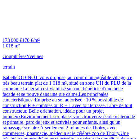
173 000 €
170 €/m²
1 018 m²
Goupillières
Yvelines
terrain
Isabelle ODINOT vous propose, au cœur d'un agréable village, ce
très beau terrain plat de 1 018 m², situé en zone UH du PLU de la
commune.Le terrain est viabilisé sur rue, bénéficie d'une belle
façade et se trouve dans une rue calme.Les principales
caractéristiques :Emprise au sol autorisée : 10 %,possibilité de
construction R + combles ou R + 1 avec toit terrasse. Libre de tout
constructeur. Belle orientation, idéale pour un projet
lumineuxEnvironnement :sur place, vous trouverez école maternelle
et primaire, parc de jeux et activités pour enfants, ainsi qu'un
ramassage scolaire.À seulement 2 minutes de Thoiry, avec
commerces, pharmacie, médecin et le célèbre zoo de Thoiry.Une
très belle opportunité pour construire la maison de vos rêves dans un