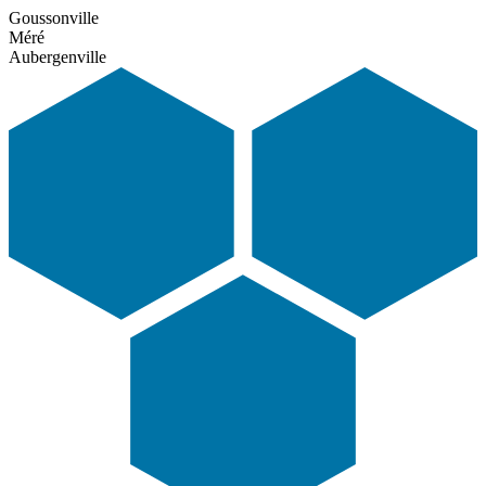
Goussonville
Méré
Aubergenville