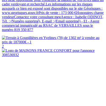
cadre verdoyant et recherché.Les informations sur les risques
auxquels ce bien est exposé sont disponibles sur le site Géorisques :
www.georisques.gouv.frPrix de vente : 173 000 €Honoraires charge
vendeurContactez votre consultant megAgence : Isabelle ODINOT,
Tél. : (Numéro supprimé), E-mail : (Email supprimé) - EI - Agent
commercial immatriculé au RSAC de VERSAILLES sous le
numéro 819 350 877
2