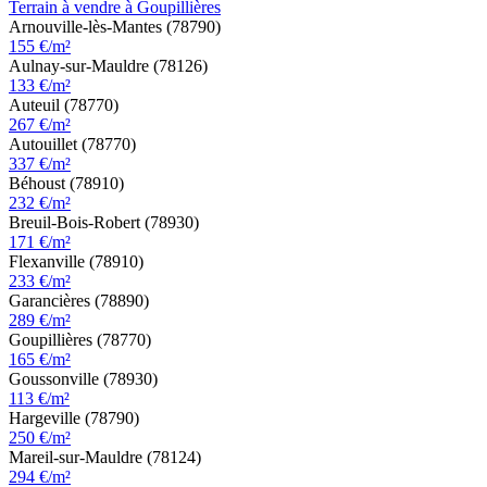
Terrain à vendre à Goupillières
Arnouville-lès-Mantes (78790)
155 €/m²
Aulnay-sur-Mauldre (78126)
133 €/m²
Auteuil (78770)
267 €/m²
Autouillet (78770)
337 €/m²
Béhoust (78910)
232 €/m²
Breuil-Bois-Robert (78930)
171 €/m²
Flexanville (78910)
233 €/m²
Garancières (78890)
289 €/m²
Goupillières (78770)
165 €/m²
Goussonville (78930)
113 €/m²
Hargeville (78790)
250 €/m²
Mareil-sur-Mauldre (78124)
294 €/m²