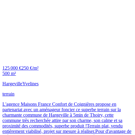
125 000 €
250 €/m²
500 m²
Hargeville
Yvelines
terrain
L'agence Maisons France Confort de Coignières propose en
partenariat avec un aménageur foncier ce superbe terrain sur la
charmante commune de Hargeville à 5min de Thoiry, cette
commune très recherchée attire par son charme, son calme et sa
proximité des commodités, superbe produit !Terrain plat, vendu
entièrement viabilisé, projet sur mesure à réaliser.Pour d'avantage de