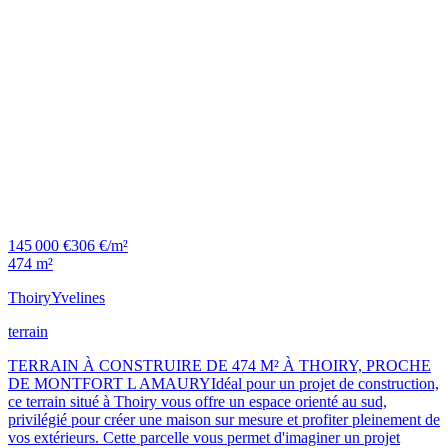
145 000 €
306 €/m²
474 m²
Thoiry
Yvelines
terrain
TERRAIN À CONSTRUIRE DE 474 M² À THOIRY, PROCHE
DE MONTFORT L AMAURYIdéal pour un projet de construction,
ce terrain situé à Thoiry vous offre un espace orienté au sud,
privilégié pour créer une maison sur mesure et profiter pleinement de
vos extérieurs. Cette parcelle vous permet d'imaginer un projet