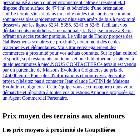
personnalisé au sein d'un environnement calme et résidentiel.Il
dispose d'une surface de 474 m² et bénéficie d'une orientation
sud.Le terrain s'inscrit dans un cadre où les transports en commun
sont accessibles rapidement avec plusieurs arrêts de bus à proximité
desservis par les lignes 5234, 5355, 5241 et 5245, facilitant vos
déplacements quotidiens. Une nationale, la N12, se trouve à 8 km,
offrant un accès routier pratique. Le village de Thoiry propose des
établissements scolaires de proximité, notamment des écoles
maternelles et élémentaires. Vous trouverez également des
commerces à proximité pour vos achats courants. Sur le plan culturel
et sportif, sept restaurants, un tennis et une bibliothèque se situent à
quelques minutes à pied.NOUS CONTACTERCe terrain est vendu
par un partenaire de Maisons Evolution Coignières au prix de
145000 euros.Pour plus d'informations et pour envisager votre
projet, n'hésitez pas à contacter Jean-claude LATINI de Maisons
Evolution Coignières. Cette équipe vous accompagnera dans votre
démarche et répondra à toutes vos questions.Annonce proposée par
un Agent Commercial Partenaire.
Prix moyen des terrains aux alentours
Les prix moyens à proximité de Goupillières