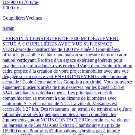
169 900 €
170 €/m²
1 000 m²
Goupillières
Yvelines
terrain
TERRAIN À CONSTRUIRE DE 1000 M² IDÉALEMENT
SITUÉ À GOUPILLIÈRES AVEC VUE SUR ESPACE
VERT.Parcelle constructible de 1000 m² située à Goupillières,
offrant la possibilité de bâtir une maison sur mesure dans un cadre
naturel verdoyant. Profitez d'un espace extérieur généreux pour
imaginer un jardin adapté à vos envies.Il s'agit d'un terrain offrant un
cadre propice à la création de votre projet immobilier avec une vue
dégagée sur un espace vert.ENVIRONNEMENTCette commune
accueille l'École élémentaire les Goupils à proximité. Vous trouverez
également plusieurs arrêts de bus desservis par les lignes 5234 et
5245, facilitant vos déplacements. Les principales voies de
communication se trouvent à une dizaine de kilomètres avec
l'autoroute A13 et la nationale N12. La ville de Versailles est
accessible à 27 km. Des restaurants, un terrain de tennis ainsi qu'une
bibliothèque situés à quelques minutes à pied complètent les
équipements autour.NOUS CONTACTERCe terrain est vendu par
un partenaire de Les Maisons Extraco Chambourcy au prix de
169900 euros.Pour plus d'informations, n'hésitez pas à joindre