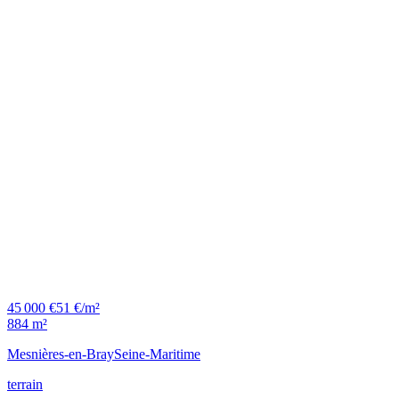
45 000 €
51 €/m²
884 m²
Mesnières-en-Bray
Seine-Maritime
terrain