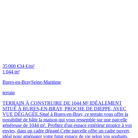
35 000 €
34 €/m²
1 044 m²
Bures-en-Bray
Seine-Maritime
terrain
TERRAIN À CONSTRUIRE DE 1044 M² IDÉALEMENT
SITUÉ À BURES-EN-BRAY, PROCHE DE DIEPPE, AVEC
VUE DÉGAGÉE.Situé à Bures-en-Bray, ce terrain vous offre la
possibilité de bâtir la maison qui vous ressemble sur une parcelle
généreuse de 1044 m². Profitez d'un espace extérieur propice à vos
envies, dans un cadre dégagé.Cette parcelle offre un cadre ouvert,
idéal pour aménager votre futur espace de vie selon vos souhaits,