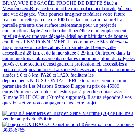
BRAY, VUE DÉGAGÉE, PROCHE DE DIEPPE.Situé à
Mesnières-en-Bray, ce terrain offre un emplacement privilégié avec
une vue dégagée. Vous pourrez imaginer et réaliser votre future
maison sur cette parcelle de 1000 m² dans un cadre naturel.La
parcelle présente une surface intéressante pour un projet de
construction adapté à vos besoins.Il bénéficie d'un emplacement
privilégié avec une vue dégagée, idéal pour bâtir dans de bonnes
conditions.ENVIRONNEMENTLa commune de Mesnières-en-
Bray propose un cadre calme, à proximité de Dieppe, ville
accessible à 28 km, et de la mer située à 29 km. On trouve dans la
commune trois établissements scolaires importants, dont deux lycées
privés et une section d'enseignement professionnel, accessibles à
pied en quelques minutes. La zone est desservie par deux autoroutes
situées à 6 et 8 km, l'A28 et l'A29, facilitant les
déplacements.NOUS CONTACTERCe terrain est vendu par un
partenaire de Les Maisons Extraco Dieppe au prix de 45000
euros.Pour en savoir plus, n'hésitez pas à prendre contact avec
Slimane ELHLOU au (Numéro supprimé). Il saura répondre à vos
questions et vous accompagner dans votre projet.