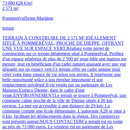
73 080 €
28 €/m²
2 571 m²
Pommeréval
Seine-Maritime
terrain
TERRAIN À CONSTRUIRE DE 2 571 M² IDÉALEMENT
SITUÉ À POMMERÉVAL, PROCHE DE DIEPPE, OFFRANT
UNE VUE SUR ESPACE VERT.Réalisez votre projet de
construction sur ce terrain idéalement situé à Pommeréval. Profitez
d'un espace généreux de plus de 2 500 m² pour bâtir une maison sur
mesure, tout en bénéficiant d'un cadre naturel apaisant avec une vue
dégagée sur un espace vert.Ce terrain offre un cadre unique pour
créer votre futur espace de vie selon vos envies. Il représente une
belle opportunité grâce à son étendue importante et son
emplacement privilégié.Il est vendu par un partenaire de Les
Maisons Extraco Dieppe, dans le cadre d'une
vente.ENVIRONNEMENTLe terrain se trouve à Pommeréval, une
commune calme proche de la ville de Dieppe située à 26 km
environ. La mer est accessible à une distance de 29 km. La
commune compte une école élémentaire. L'autoroute A28 se situe à
6 km, facilitant les déplacements dans la région. Des commerces
sont présents autour.NOUS CONTACTERCe terrain est en vente
au prix de 73 080 euros. Le vendeur est un partenaire de Les