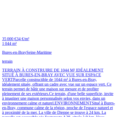
35 000 €
34 €/m²
1 044 m²
Bures-en-Bray
Seine-Maritime
terrain
TERRAIN À CONSTRUIRE DE 1044 M² IDÉALEMENT
SITUÉ À BURES-EN-BRAY AVEC VUE SUR ESPACE
VERTParcelle constructible de 1044 m² à Bures-en-Bray,
idéalement située, offrant un cadre avec vue sur un espace vert. Ce
terrain permet de bâtir une maison sur mesure et de profiter
pleinement de ses extérieurs.Ce terrain, d'une belle superficie, invite
à imaginer une maison personnalisée selon vos envies, dans un
environnement calme et naturel.ENVIRONNEMENTSitué à Bures-
en-Bray, commune calme de la région, proche de l'espace naturel et
à proximité de la mer. La ville de Dieppe se trouve à 24 km. La