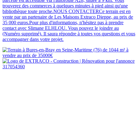
parcelle est accessible via l'autoroute A28, située à 9 km. Vous
trouverez des commerces à quelques minutes à pied ainsi qu'une
bibliothèque toute proche.NOUS CONTACTERCe terrain est en
vente par un partenaire de Les Maisons Extraco Dieppe, au prix de
35 000 euros.Pour plus d'informations, n'hésitez pas à prendre
contact avec Slimane ELHLOU. Vous pouvez le joindre au
(Numéro supprimé). Il saura répondre à toutes vos questions et vous
accompagner dans votre projet.