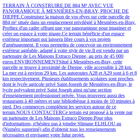
TERRAIN À CONSTRUIRE DE 884 M² AVEC VUE
PANORAMIQUE À MESNIÈRES-EN-BRAY, PROCHE DE
DIEPPE.Construisez la maison de vos rêves sur cette parcelle de
884 m² située dans un emplacement privilégié à Mesnières-en-Bray.
Profitez d'un cadre offrant une vue panoramique pour imaginer et
créer un espace à votre image.Ce terrain bénéficie d'un espace
extérieur important qui laissera libre cours à vos projets
d'aménagement. Il vous permettra de concevoir un environnement
extérieur agréable, adapté à votre style de vie.Il est vendu par un
partenaire de Les Maisons Extraco Dieppe, au prix de 45 000
euros.ENVIRONNEMENTSitué à Mesnières-en-Bray, cette
parcelle se trouve à proximité de Dieppe, ville accessible à 28 km.
La mer est à environ 29 km. Les autoroutes A28 et A29 sont à 6 et 8
km respectivement. Plusieurs établissements scolaires sont proches,
dont le lycée agricole privé Saint-Joseph de Mesnières-en-Bray, le
lycée polyvalent privé Saint Joseph ainsi qu'une section
d'enseignement professionnel privée. Vous trouverez aussi des
restaurants à 40 mètres et une bibliothèque à moins de 10 minutes à
pied. Des commerces complètent les services autour de ce
terrain.NOUS CONTACTERCe terrain est proposé à la vente par
un partenaire de Les Maisons Extraco Dieppe.Pour plus
d'informations, n'hésitez pas à joindre Slimane ELHLOU au
(Numéro supprimé) afin d'obtenir tous les renseignements
nécessaires et envisager votre futur projet.