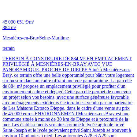
45 000 €
51 €/m²
884 m²
Mesnières-en-Bray
Seine-Maritime
terrain
TERRAIN À CONSTRUIRE DE 884 M² EN EMPLACEMENT
PRIVILÉGIÉ À MESNIÈRES-EN-BRAY AVEC VUE
PANORAMIQUE, PROCHE DE DIEPPE.Situé à Mesnières-en-
Bray, ce terrain offre une belle opportunité pour bâtir votre logement
sur mesure dans un cadre offrant une vue panoramique. La parcelle
de 884 m² propose un emplacement privilégié pour profiter d'un
environnement calme et dégagé.Cette parcelle permet de concevoir
un projet selon vos besoins, avec une surface généreuse favorable
aux aménagements extérieurs.Ce terrain est vendu par un partenaire
de Les Maisons Extraco Dieppe, dans le cadre d'une vente au prix
de 45 000 euros.ENVIRONNEMENTMesnières-en-Bray est une
commune située à moins de 30 km de Dieppe et à proximité de la
mer. Les établissements scolaires comme le lycée agricole privé
Saint-Joseph et le lycée polyvalent privé Saint Joseph se trouvent à
environ 10 minutes à pied. Les autoroutes A28 et A29 sont