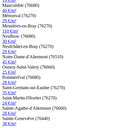
19 €/m²
Maucomble (76680)
46 €/m²
Ménonval (76270)
29 €/m²
Mesnières-en-Bray (76270)
110 €/m²
Neufbosc (76680)
30 €/m²
Neufchâtel-en-Bray (76270)
29 €/m²
Notre-Dame-d'Aliermont (76510)
45 €/m²
Osmoy-Saint-Valery (76660)
25 €/m²
Pommeréval (76680)
28 €/m²
Saint-Germain-sur-Eaulne (76270)
35 €/m²
Saint-Martin-l'Hortier (76270)
24 €/m²
Sainte-Agathe-d'Aliermont (76660)
28 €/m²
Sainte-Geneviève (76440)
38 €/m²