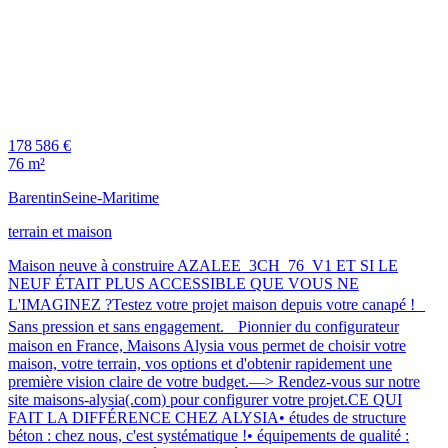
178 586 €
76 m²
Barentin
Seine-Maritime
terrain et maison
Maison neuve à construire AZALEE_3CH_76_V1 ET SI LE
NEUF ÉTAIT PLUS ACCESSIBLE QUE VOUS NE
L'IMAGINEZ ?Testez votre projet maison depuis votre canapé !
Sans pression et sans engagement. Pionnier du configurateur
maison en France, Maisons Alysia vous permet de choisir votre
maison, votre terrain, vos options et d'obtenir rapidement une
première vision claire de votre budget.—> Rendez-vous sur notre
site maisons-alysia(.com) pour configurer votre projet.CE QUI
FAIT LA DIFFÉRENCE CHEZ ALYSIA• études de structure
béton : chez nous, c'est systématique !• équipements de qualité :