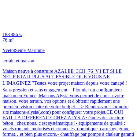
188 986 €
76 m²
Yvetot
Seine-Maritime
terrain et maison
Maison neuve à construire AZALEE_3CH_76_V1 ET SI LE
NEUF ÉTAIT PLUS ACCESSIBLE QUE VOUS NE
L'IMAGINEZ ?Testez votre projet maison depuis votre canapé !
Sans pression et sans engagement. Pionnier du configurateur
maison en France, Maisons Alysia vous permet de choisir votre
maison, votre terrain, vos options et d'obtenir rapidement une
première vision claire de votre budget.—> Rendez-vous sur notre
site maisons-alysia(.com) pour configurer votre projet.CE QUI
FAIT LA DIFFÉRENCE CHEZ ALYSIA• études de structure
béton : chez nous, c'est systématique !• équipements de qualité :
volets roulants motorisés et connectés, domotique, carrelage grand
format…et bien plus encore.• chauffage par pompe à chaleur garanti