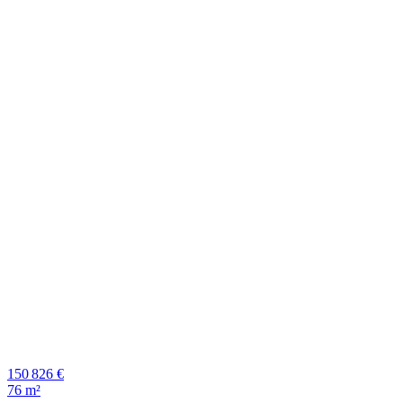
150 826 €
76 m²