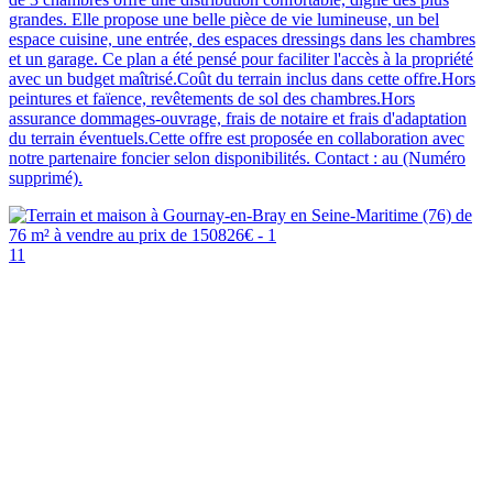
grandes. Elle propose une belle pièce de vie lumineuse, un bel
espace cuisine, une entrée, des espaces dressings dans les chambres
et un garage. Ce plan a été pensé pour faciliter l'accès à la propriété
avec un budget maîtrisé.Coût du terrain inclus dans cette offre.Hors
peintures et faïence, revêtements de sol des chambres.Hors
assurance dommages-ouvrage, frais de notaire et frais d'adaptation
du terrain éventuels.Cette offre est proposée en collaboration avec
notre partenaire foncier selon disponibilités. Contact : au (Numéro
supprimé).
11