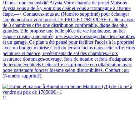
10 ans : une exclusivité Alysia.Votre chargée de projet Maisons
Alysia vous aide à y voir plus clair et vous accompagne à chaque
étape.—> Contactez-nous au (Numéro supprimé) pour échanger
simplement sur votre projet.LE PROJET PROPOSÉ :Cette maison
de 3 chambres offre une distribution confortable, digne des plus
grandes. Elle propose une belle pièce de vie lumineuse, un bel
espace cuisine, une entrée, des espaces dressings dans les chambres
et un garage. Ce plan a été pensé pour faciliter l'accès à la propriété
avec un budget maîtrisé.Coût du terrain inclus dans cette offre.Hors
peintures et faïence, revêtements de sol des chambres.Hors
assurance dommages-ouvrage, frais de notaire et frais d'adaptation
du terrain éventuels.Cette offre est proposée en collaboration avec
notre partenaire foncier Ideame selon disponibilités. Contact : au
(Numéro supprimé).
11