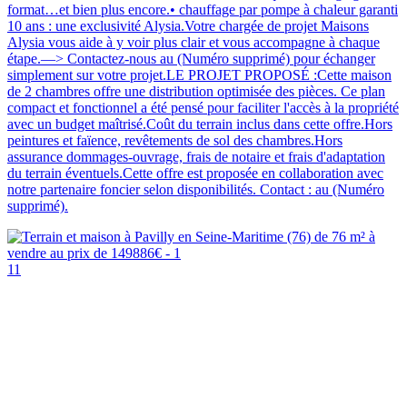
format…et bien plus encore.• chauffage par pompe à chaleur garanti
10 ans : une exclusivité Alysia.Votre chargée de projet Maisons
Alysia vous aide à y voir plus clair et vous accompagne à chaque
étape.—> Contactez-nous au (Numéro supprimé) pour échanger
simplement sur votre projet.LE PROJET PROPOSÉ :Cette maison
de 2 chambres offre une distribution optimisée des pièces. Ce plan
compact et fonctionnel a été pensé pour faciliter l'accès à la propriété
avec un budget maîtrisé.Coût du terrain inclus dans cette offre.Hors
peintures et faïence, revêtements de sol des chambres.Hors
assurance dommages-ouvrage, frais de notaire et frais d'adaptation
du terrain éventuels.Cette offre est proposée en collaboration avec
notre partenaire foncier selon disponibilités. Contact : au (Numéro
supprimé).
11