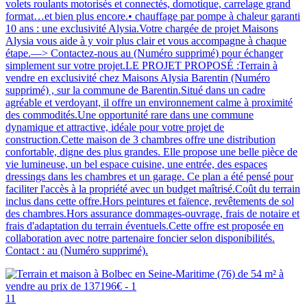
volets roulants motorisés et connectés, domotique, carrelage grand
format…et bien plus encore.• chauffage par pompe à chaleur garanti
10 ans : une exclusivité Alysia.Votre chargée de projet Maisons
Alysia vous aide à y voir plus clair et vous accompagne à chaque
étape.—> Contactez-nous au (Numéro supprimé) pour échanger
simplement sur votre projet.LE PROJET PROPOSÉ :Terrain à
vendre en exclusivité chez Maisons Alysia Barentin (Numéro
supprimé) , sur la commune de Barentin.Situé dans un cadre
agréable et verdoyant, il offre un environnement calme à proximité
des commodités.Une opportunité rare dans une commune
dynamique et attractive, idéale pour votre projet de
construction.Cette maison de 3 chambres offre une distribution
confortable, digne des plus grandes. Elle propose une belle pièce de
vie lumineuse, un bel espace cuisine, une entrée, des espaces
dressings dans les chambres et un garage. Ce plan a été pensé pour
faciliter l'accès à la propriété avec un budget maîtrisé.Coût du terrain
inclus dans cette offre.Hors peintures et faïence, revêtements de sol
des chambres.Hors assurance dommages-ouvrage, frais de notaire et
frais d'adaptation du terrain éventuels.Cette offre est proposée en
collaboration avec notre partenaire foncier selon disponibilités.
Contact : au (Numéro supprimé).
11