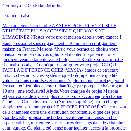
Gournay-en-Bray
Seine-Maritime
terrain et maison
Maison neuve à construire AZALEE_3CH_76_V1 ET SI LE
NEUF ÉTAIT PLUS ACCESSIBLE QUE VOUS NE
L'IMAGINEZ ?Testez votre projet maison depuis votre canapé !
Sans pression et sans engagement. Pionnier du configurateur
maison en France, Maisons Alysia vous permet de choisir votre
maison, votre terrain, vos options et d'obtenir rapidement une
première vision claire de votre budget.—> Rendez-vous sur notre
site maisons-alysia(.com) pour configurer votre projet.CE QUI
FAIT LA DIFFÉRENCE CHEZ ALYSIA• études de structure
béton : chez nous, c'est systématique !• équipements de qualité :
volets roulants motorisés et connectés, domotique, carrelage grand
format…et bien plus encore.• chauffage par pompe à chaleur garanti
10 ans : une exclusivité Alysia.Votre chargée de projet Maisons
Alysia vous aide à y voir plus clair et vous accompagne à chaque
étape.—> Contactez-nous au (Numéro supprimé) pour échanger
simplement sur votre projet.LE PROJET PROPOSÉ :Cette maison
de 3 chambres offre une distribution confortable, digne des plus
grandes. Elle propose une belle pièce de vie lumineuse, un bel
espace cuisine, une entrée, des espaces dressings dans les chambres
et un garage. Ce plan a été pensé pour faciliter l'accès à la propriété