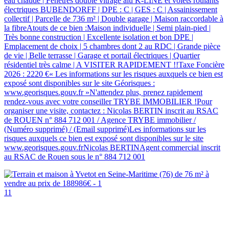
eau chaude | Fenêtres double vitrage alu K-LINE et volets roulants
électriques BUBENDORFF | DPE : C | GES : C | Assainissement
collectif | Parcelle de 736 m² | Double garage | Maison raccordable à
la fibreAtouts de ce bien :Maison individuelle | Semi plain-pied |
Très bonne construction | Excellente isolation et bon DPE |
Emplacement de choix | 5 chambres dont 2 au RDC | Grande pièce
de vie | Belle terrasse | Garage et portail électriques | Quartier
résidentiel très calme | A VISITER RAPIDEMENT !!Taxe Foncière
2026 : 2220 €« Les informations sur les risques auxquels ce bien est
exposé sont disponibles sur le site Géorisques :
www.georisques.gouv.fr »N'attendez plus, prenez rapidement
rendez-vous avec votre conseiller TRYBE IMMOBILIER !Pour
organiser une visite, contactez : Nicolas BERTIN inscrit au RSAC
de ROUEN n° 884 712 001 / Agence TRYBE immobilier /
(Numéro supprimé) / (Email supprimé)Les informations sur les
risques auxquels ce bien est exposé sont disponibles sur le site
www.georisques.gouv.frNicolas BERTINAgent commercial inscrit
au RSAC de Rouen sous le n° 884 712 001
11