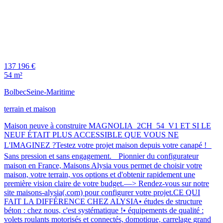
137 196 €
54 m²
Bolbec
Seine-Maritime
terrain et maison
Maison neuve à construire MAGNOLIA_2CH_54_V1 ET SI LE
NEUF ÉTAIT PLUS ACCESSIBLE QUE VOUS NE
L'IMAGINEZ ?Testez votre projet maison depuis votre canapé !
Sans pression et sans engagement. Pionnier du configurateur
maison en France, Maisons Alysia vous permet de choisir votre
maison, votre terrain, vos options et d'obtenir rapidement une
première vision claire de votre budget.—> Rendez-vous sur notre
site maisons-alysia(.com) pour configurer votre projet.CE QUI
FAIT LA DIFFÉRENCE CHEZ ALYSIA• études de structure
béton : chez nous, c'est systématique !• équipements de qualité :
volets roulants motorisés et connectés, domotique, carrelage grand