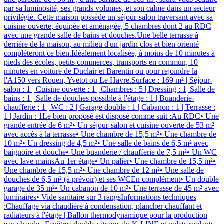
par sa luminosité, ses grands volumes, et son calme dans un secteur
privilégié. Cette maison possède un séjour-salon traversant avec sa
cuisine ouverte, équipée et aménagée, 5 chambres dont 2 au RDC
avec une grande salle de bains et douches.Une belle terrasse à
derrière de la maison, au milieu d'un jardin clos et bien orienté
complèteront ce bien.Idéalement localisée, à moins de 10 minutes à
pieds des écoles, petits commerces, transports en commun, 10
minutes en voiture de Duclair et Barentin ou pour rejoindre la
l'A150 vers Rouen, Yvetot ou Le Havre.Surface : 169 m² | Séjour-
salon : 1 | Cuisine ouverte : 1 | Chambres : 5 | Dressing : 1| Salle de
bains : 1 | Salle de douches possible à l'étage : 1 | Buanderie-
chaufferie : 1 | WC : 2 | Garage double : 1 | Cabanon : 1 | Terrasse :
1 | Jardin : 1Le bien proposé est disposé comme suit :Au RDC• Une
grande entrée de 6 m²• Un séjour-salon et cuisine ouverte de 53 m²
avec accès à la terrasse• Une chambre de 15,5 m²• Une chambre de
10 m²• Un dressing de 4,5 m²• Une salle de bains de 6,5 m² avec
baignoire et douche• Une buanderie / chaufferie de 7,5 m²• Un WC
avec lave-mainsAu 1er étage• Un palier• Une chambre de 15,5 m²•
Une chambre de 15,5 m²• Une chambre de 12 m²• Une salle de
douches de 6,5 m² (à prévoir) et ses WCEn complément• Un double
garage de 35 m²• Un cabanon de 10 m²• Une terrasse de 45 m² avec
luminaires• Vide sanitaire sur 3 rangsInformations techniques
:Chauffage via chaudière à condensation, plancher chauffant et
radiateurs à l'étage | Ballon thermodynamique pour la production