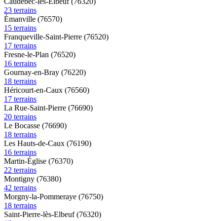
Caudebec-lès-Elbeuf (76320)
23 terrains
Émanville (76570)
15 terrains
Franqueville-Saint-Pierre (76520)
17 terrains
Fresne-le-Plan (76520)
16 terrains
Gournay-en-Bray (76220)
18 terrains
Héricourt-en-Caux (76560)
17 terrains
La Rue-Saint-Pierre (76690)
20 terrains
Le Bocasse (76690)
18 terrains
Les Hauts-de-Caux (76190)
16 terrains
Martin-Église (76370)
22 terrains
Montigny (76380)
42 terrains
Morgny-la-Pommeraye (76750)
18 terrains
Saint-Pierre-lès-Elbeuf (76320)