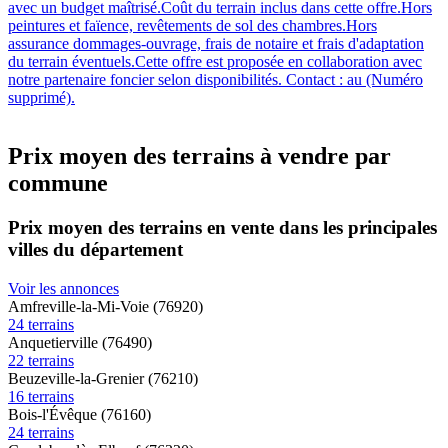
avec un budget maîtrisé.Coût du terrain inclus dans cette offre.Hors
peintures et faïence, revêtements de sol des chambres.Hors
assurance dommages-ouvrage, frais de notaire et frais d'adaptation
du terrain éventuels.Cette offre est proposée en collaboration avec
notre partenaire foncier selon disponibilités. Contact : au (Numéro
supprimé).
Prix moyen des terrains à vendre par
commune
Prix moyen des terrains en vente dans les principales
villes du département
Voir les annonces
Amfreville-la-Mi-Voie (76920)
24 terrains
Anquetierville (76490)
22 terrains
Beuzeville-la-Grenier (76210)
16 terrains
Bois-l'Évêque (76160)
24 terrains