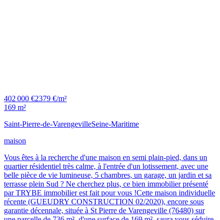
402 000 €
2379 €/m²
169 m²
Saint-Pierre-de-Varengeville
Seine-Maritime
maison
Vous êtes à la recherche d'une maison en semi plain-pied, dans un
quartier résidentiel très calme, à l'entrée d'un lotissement, avec une
belle pièce de vie lumineuse, 5 chambres, un garage, un jardin et sa
terrasse plein Sud ? Ne cherchez plus, ce bien immobilier présenté
par TRYBE immobilier est fait pour vous !Cette maison individuelle
récente (GUEUDRY CONSTRUCTION 02/2020), encore sous
garantie décennale, située à St Pierre de Varengeville (76480) sur
une parcelle de 736 m², d'une surface de 169 m², saura vous séduire