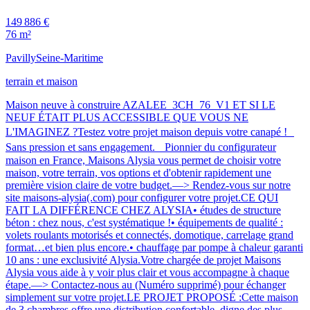
149 886 €
76 m²
Pavilly
Seine-Maritime
terrain et maison
Maison neuve à construire AZALEE_3CH_76_V1 ET SI LE
NEUF ÉTAIT PLUS ACCESSIBLE QUE VOUS NE
L'IMAGINEZ ?Testez votre projet maison depuis votre canapé !
Sans pression et sans engagement. Pionnier du configurateur
maison en France, Maisons Alysia vous permet de choisir votre
maison, votre terrain, vos options et d'obtenir rapidement une
première vision claire de votre budget.—> Rendez-vous sur notre
site maisons-alysia(.com) pour configurer votre projet.CE QUI
FAIT LA DIFFÉRENCE CHEZ ALYSIA• études de structure
béton : chez nous, c'est systématique !• équipements de qualité :
volets roulants motorisés et connectés, domotique, carrelage grand
format…et bien plus encore.• chauffage par pompe à chaleur garanti
10 ans : une exclusivité Alysia.Votre chargée de projet Maisons
Alysia vous aide à y voir plus clair et vous accompagne à chaque
étape.—> Contactez-nous au (Numéro supprimé) pour échanger
simplement sur votre projet.LE PROJET PROPOSÉ :Cette maison
de 3 chambres offre une distribution confortable, digne des plus