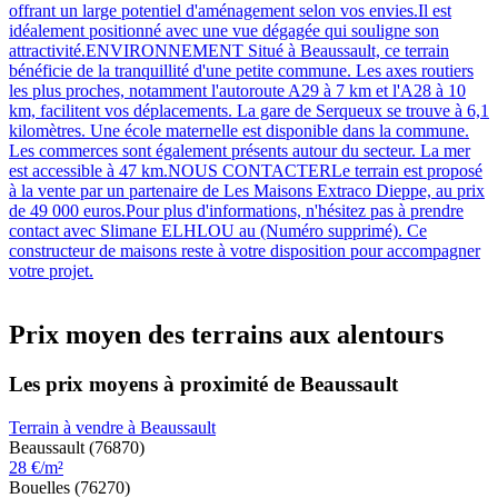
offrant un large potentiel d'aménagement selon vos envies.Il est
idéalement positionné avec une vue dégagée qui souligne son
attractivité.ENVIRONNEMENT Situé à Beaussault, ce terrain
bénéficie de la tranquillité d'une petite commune. Les axes routiers
les plus proches, notamment l'autoroute A29 à 7 km et l'A28 à 10
km, facilitent vos déplacements. La gare de Serqueux se trouve à 6,1
kilomètres. Une école maternelle est disponible dans la commune.
Les commerces sont également présents autour du secteur. La mer
est accessible à 47 km.NOUS CONTACTERLe terrain est proposé
à la vente par un partenaire de Les Maisons Extraco Dieppe, au prix
de 49 000 euros.Pour plus d'informations, n'hésitez pas à prendre
contact avec Slimane ELHLOU au (Numéro supprimé). Ce
constructeur de maisons reste à votre disposition pour accompagner
votre projet.
Prix moyen des terrains aux alentours
Les prix moyens à proximité de Beaussault
Terrain à vendre à Beaussault
Beaussault (76870)
28 €/m²
Bouelles (76270)