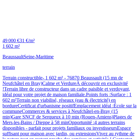
49 000 €
31 €/m²
1 602 m²
Beaussault
Seine-Maritime
terrain
Terrain constructible- 1 602 m² - 76870 Beaussault (15 mn de
Neufchâtel en Bray)Calme et VerdureÀ découvrir en exclusivité
!Terrain libre de constructeur dans un cadre paisible et verdoyant,
idéal pour votre projet de maison familiale.Points forts :Surface : 1
602 m²Terrain non viabilisé, réseaux (eau & électricité) en
bordureCertificat d'urbanisme positifEmplacement idéal :École sur la
communeCommerces & services à Neufchâtel-en-Bray (15
min)Gare SNCF de Serqueux à 10 min (Rouen-Amiens)Plages de
Mers-les-Bains / Dieppe à 58 minOpportunité :4 autres terrains
disponibles - parfait pour projets familiaux ou investisseursEspace
suffisant pour maison avec jardin, ou extensionsVivez au rythme de