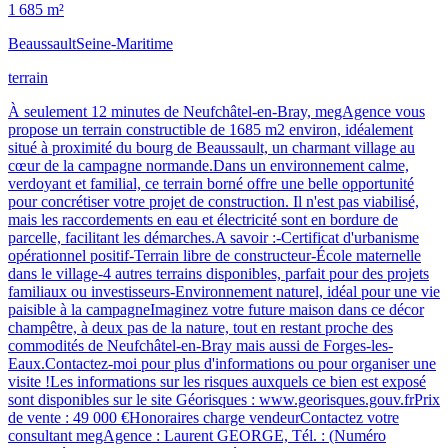
1 685 m²
Beaussault
Seine-Maritime
terrain
À seulement 12 minutes de Neufchâtel-en-Bray, megAgence vous
propose un terrain constructible de 1685 m2 environ, idéalement
situé à proximité du bourg de Beaussault, un charmant village au
cœur de la campagne normande.Dans un environnement calme,
verdoyant et familial, ce terrain borné offre une belle opportunité
pour concrétiser votre projet de construction. Il n'est pas viabilisé,
mais les raccordements en eau et électricité sont en bordure de
parcelle, facilitant les démarches.A savoir :-Certificat d'urbanisme
opérationnel positif-Terrain libre de constructeur-École maternelle
dans le village-4 autres terrains disponibles, parfait pour des projets
familiaux ou investisseurs-Environnement naturel, idéal pour une vie
paisible à la campagneImaginez votre future maison dans ce décor
champêtre, à deux pas de la nature, tout en restant proche des
commodités de Neufchâtel-en-Bray mais aussi de Forges-les-
Eaux.Contactez-moi pour plus d'informations ou pour organiser une
visite !Les informations sur les risques auxquels ce bien est exposé
sont disponibles sur le site Géorisques : www.georisques.gouv.frPrix
de vente : 49 000 €Honoraires charge vendeurContactez votre
consultant megAgence : Laurent GEORGE, Tél. : (Numéro