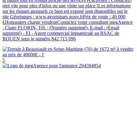
la nature tout en restant proche des services et activités ! Contactez-
moi vite pour plus d'infos ou une visite sur place !Les informations
sur les risques auxquels ce bien est exposé sont disponibles sur le
site Géorisques : www.georisques.gouv.frPrix de vente : 49 000
€Honoraires charge vendeurContactez votre consultant megAgence
: Claire FLORIN, Tél. : (Numéro supprimé), E-mail : (Email
supprimé) - EI - Agent commercial immatriculé au RSAC de
ROUEN sous le numéro 842 715 096
5