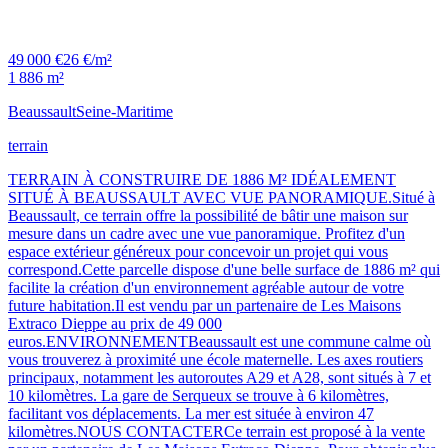
49 000 €
26 €/m²
1 886 m²
Beaussault
Seine-Maritime
terrain
TERRAIN À CONSTRUIRE DE 1886 M² IDÉALEMENT
SITUÉ À BEAUSSAULT AVEC VUE PANORAMIQUE.Situé à
Beaussault, ce terrain offre la possibilité de bâtir une maison sur
mesure dans un cadre avec une vue panoramique. Profitez d'un
espace extérieur généreux pour concevoir un projet qui vous
correspond.Cette parcelle dispose d'une belle surface de 1886 m² qui
facilite la création d'un environnement agréable autour de votre
future habitation.Il est vendu par un partenaire de Les Maisons
Extraco Dieppe au prix de 49 000
euros.ENVIRONNEMENTBeaussault est une commune calme où
vous trouverez à proximité une école maternelle. Les axes routiers
principaux, notamment les autoroutes A29 et A28, sont situés à 7 et
10 kilomètres. La gare de Serqueux se trouve à 6 kilomètres,
facilitant vos déplacements. La mer est située à environ 47
kilomètres.NOUS CONTACTERCe terrain est proposé à la vente