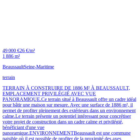
49 000 €
26 €/m²
1 886 m²
Beaussault
Seine-Maritime
terrain
TERRAIN À CONSTRUIRE DE 1886 M² À BEAUSSAULT,
EMPLACEMENT PRIVILÉGIÉ AVEC VUE
PANORAMIQUE.Ce terrain situé à Beaussault offre un cadre idéal
pour bâtir une maison sur mesure. Avec une surface de 1886 m², il
permet de profiter pleinement des extérieurs dans un environnement
calme.Le terrain présente un potentiel intéressant pour concrétiser
votre projet de construction dans un cadre calme et privilégié,
bénéficiant d'une vue
panoramique.ENVIRONNEMENTBeaussault est une commune
paisible où il est possible de profiter de la proximité des axes