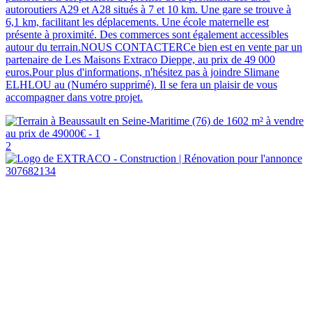
autoroutiers A29 et A28 situés à 7 et 10 km. Une gare se trouve à
6,1 km, facilitant les déplacements. Une école maternelle est
présente à proximité. Des commerces sont également accessibles
autour du terrain.NOUS CONTACTERCe bien est en vente par un
partenaire de Les Maisons Extraco Dieppe, au prix de 49 000
euros.Pour plus d'informations, n'hésitez pas à joindre Slimane
ELHLOU au (Numéro supprimé). Il se fera un plaisir de vous
accompagner dans votre projet.
2