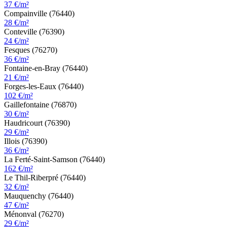
37 €/m²
Compainville (76440)
28 €/m²
Conteville (76390)
24 €/m²
Fesques (76270)
36 €/m²
Fontaine-en-Bray (76440)
21 €/m²
Forges-les-Eaux (76440)
102 €/m²
Gaillefontaine (76870)
30 €/m²
Haudricourt (76390)
29 €/m²
Illois (76390)
36 €/m²
La Ferté-Saint-Samson (76440)
162 €/m²
Le Thil-Riberpré (76440)
32 €/m²
Mauquenchy (76440)
47 €/m²
Ménonval (76270)
29 €/m²