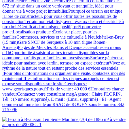
constructeurEn exclusivité, découvrez ce terrain constructible de 1
672 m² situé dans un cadre verdoyant et tranquille, idéal pour
donner vie à votre projet immobilier.Pourquoi ce terrain est unique
:Libre de constructeur, pour vous offrir toutes les possibilités de
constructionTerrain non viabilisé, avec réseaux d'eau et électricité à
proximitéCertificat d'urbanisme positif, prêt pour votre
projetLocalisation pratique :École sur place, pour les
famillesCommerces, services et vie culturelle à Neufchâtel-en-Bray
(15 min)Gare SNCF de Serqueux à 10 min (ligne Rouen-
Amiens)Plages de Mers-les-Bains et Dieppe accessibles en moins
d'1hOpportunité à saisir :4 autres terrains disponibles sur la
commune, parfaits pour familles ou investisseursSurface généreuse,
idéale pour maison avec jardin, terrasse ou espace extérieurVivez au
rythme de la nature tout en restant proche des services essentiels
!Pour plus d'informations ou organiser une visite, contactez-moi dès
maintenant !Les informations sur les risques auxquels ce bien est
exposé sont disponibles sur le site Géorisques :
www.georisques.gouv.frPrix de vente : 49 000 €Honoraires charge
vendeurContactez votre consultant megAgence : Claire FLORIN,
Tél. : (Numéro supprimé), E-mail : (Email supprimé) - EI - Agent
commercial immatriculé au RSAC de ROUEN sous le numéro 842
715 096