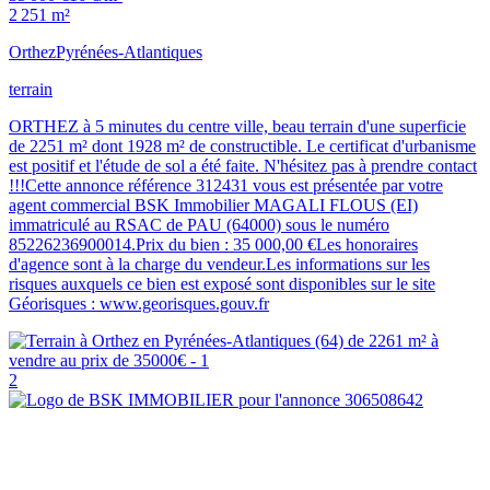
2 251 m²
Orthez
Pyrénées-Atlantiques
terrain
ORTHEZ à 5 minutes du centre ville, beau terrain d'une superficie
de 2251 m² dont 1928 m² de constructible. Le certificat d'urbanisme
est positif et l'étude de sol a été faite. N'hésitez pas à prendre contact
!!!Cette annonce référence 312431 vous est présentée par votre
agent commercial BSK Immobilier MAGALI FLOUS (EI)
immatriculé au RSAC de PAU (64000) sous le numéro
85226236900014.Prix du bien : 35 000,00 €Les honoraires
d'agence sont à la charge du vendeur.Les informations sur les
risques auxquels ce bien est exposé sont disponibles sur le site
Géorisques : www.georisques.gouv.fr
2