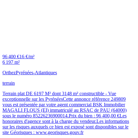
96 400 €
16 €/m²
6 197 m²
Orthez
Pyrénées-Atlantiques
terrain
Terrain plat DE 6197 M² dont 3148 m² constructible - Vue
exceptionnelle sur les PyrénéesCette annonce référence 249809
vous est présentée par votre agent commercial BSK Immobilier
MAGALI FLOUS (EI) immatriculé au RSAC de PAU (64000)
sous le numéro 85226236900014.Prix du bien : 96 400,00 €Les
honoraires d'agence sont à la charge du vendeur.Les informations
sur les risques auxquels ce bien est exposé sont disponibles sur le
site Géorisques : www.georisques.gouv.fr