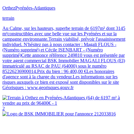
Orthez
Pyrénées-Atlantiques
terrain
Au Calme, sur les hauteurs, superbe terrain de 6197m² dont 3145
m²constructibles avec une belle vue sur les Pyrénées et sur la
campagne environnante.Terrain viabilisé, prévoir l'assainissement
individuel. N'hésitez pas à nous contacter : Magali FLOUS -
(Numéro supprimé) et Cécile ISENBART - (Numéro
supprimé)Cette annonce référence 249810 vous est présentée par
votre agent commercial BSK Immobilier MAGALI FLOUS (EI)
immatriculé au RSAC de PAU (64000) sous le numéro
85226236900014.Prix du bien : 96 400,00 €Les honoraires
d'agence sont à la charge du vendeur.Les informations sur les
risques auxquels ce bien est exposé sont disponibles sur le site
Géorisques : www.georisques.gouv.fr
2