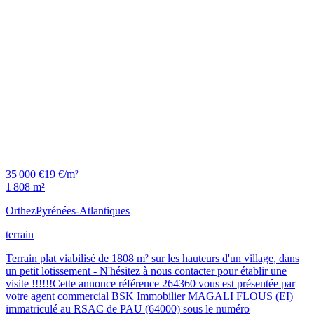
35 000 €
19 €/m²
1 808 m²
Orthez
Pyrénées-Atlantiques
terrain
Terrain plat viabilisé de 1808 m² sur les hauteurs d'un village, dans
un petit lotissement - N'hésitez à nous contacter pour établir une
visite !!!!!!Cette annonce référence 264360 vous est présentée par
votre agent commercial BSK Immobilier MAGALI FLOUS (EI)
immatriculé au RSAC de PAU (64000) sous le numéro