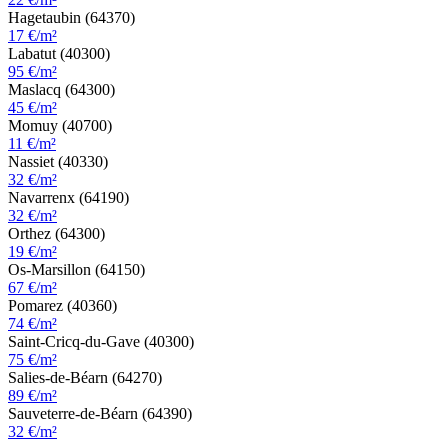
Hagetaubin (64370)
17 €/m²
Labatut (40300)
95 €/m²
Maslacq (64300)
45 €/m²
Momuy (40700)
11 €/m²
Nassiet (40330)
32 €/m²
Navarrenx (64190)
32 €/m²
Orthez (64300)
19 €/m²
Os-Marsillon (64150)
67 €/m²
Pomarez (40360)
74 €/m²
Saint-Cricq-du-Gave (40300)
75 €/m²
Salies-de-Béarn (64270)
89 €/m²
Sauveterre-de-Béarn (64390)
32 €/m²