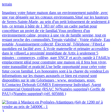
terrain
Imaginez votre future maison dans un environnement paisible, avec
une vue dégagée sur les coteaux environnants.Situé sur les hauteurs
de Serres-Sainte-Marie, au sein d'un petit lotissement de seulement 4
lots, ce terrain à bâtir de 1 383 m² offre un cadre parfait pour
concrétiser un projet de vie familial.Vous profiterez d'un
environnement calme, propice à une vie de famille sereine, tout en
restant proche des commodités.Terrain viabilisé : Voirie réalisée, Eau
potable, Assainissement collectif, Électricité, Téléphone / FibreLe
quotidien est facilité avec :L'école maternelle et primaire accessibles
dans le villageLa proximité immédiate de Artix à seulement 5
minutes : commerces, collège, gare SNCF et accès rapide à l'A64Un
emplacement idéal pour construire une maison où il fera bon vivre,
entre tranquillité et praticité.Une belle opportunité pour créer votre
futur cocon familial. Les honoraires sont à la charge du vendeur.Les
informations sur les risques auxquels ce bien est exposé sont
disponibles sur le site Géorisques : www. georisques. gouv.
fr.Contactez Deborah GOMES Entrepreneur Individuel, Agent
commercial OptimHome (RSAC N(Numéro supprimé) Greffe de
PAU) (Numéro supprimé) (réf. 605666 )
3