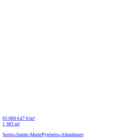
65 000 €
47 €/m²
1 383 m²
Serres-Sainte-Marie
Pyrénées-Atlantiques