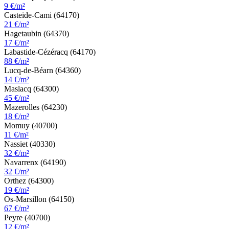
9 €/m²
Casteide-Cami (64170)
21 €/m²
Hagetaubin (64370)
17 €/m²
Labastide-Cézéracq (64170)
88 €/m²
Lucq-de-Béarn (64360)
14 €/m²
Maslacq (64300)
45 €/m²
Mazerolles (64230)
18 €/m²
Momuy (40700)
11 €/m²
Nassiet (40330)
32 €/m²
Navarrenx (64190)
32 €/m²
Orthez (64300)
19 €/m²
Os-Marsillon (64150)
67 €/m²
Peyre (40700)
12 €/m²