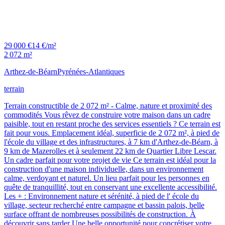
29 000 €
14 €/m²
2 072 m²
Arthez-de-Béarn
Pyrénées-Atlantiques
terrain
Terrain constructible de 2 072 m² - Calme, nature et proximité des
commodités Vous rêvez de construire votre maison dans un cadre
paisible, tout en restant proche des services essentiels ? Ce terrain est
fait pour vous. Emplacement idéal, superficie de 2 072 m², à pied de
l'école du village et des infrastructures, à 7 km d'Arthez-de-Béarn, à
9 km de Mazerolles et à seulement 22 km de Quartier Libre Lescar.
Un cadre parfait pour votre projet de vie Ce terrain est idéal pour la
construction d'une maison individuelle, dans un environnement
calme, verdoyant et naturel. Un lieu parfait pour les personnes en
quête de tranquillité, tout en conservant une excellente accessibilité.
Les + : Environnement nature et sérénité, à pied de l' école du
village, secteur recherché entre campagne et bassin palois, belle
surface offrant de nombreuses possibilités de construction. À
découvrir sans tarder Une belle opportunité pour concrétiser votre