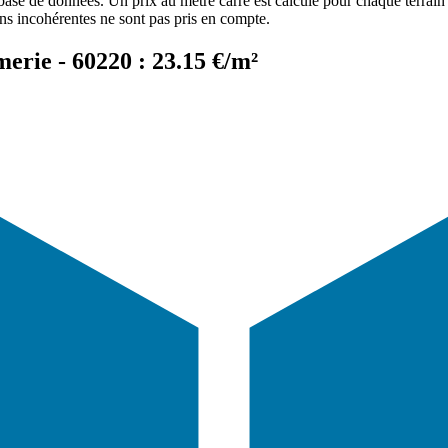
 base de données. Un prix au mètre carré est calculé pour chaque terrain 
ons incohérentes ne sont pas pris en compte.
erie - 60220 : 23.15 €/m²